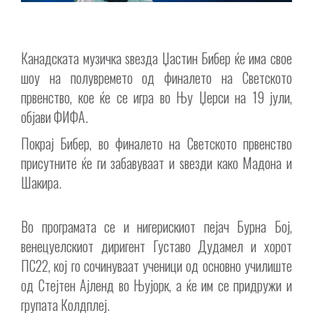
Канадската музичка ѕвезда Џастин Бибер ќе има свое
шоу на полувремето од финалето на Светското
првенство, кое ќе се игра во Њу Џерси на 19 јули,
објави ФИФА.
Покрај Бибер, во финалето на Светското првенство
присутните ќе ги забавуваат и ѕвезди како Мадона и
Шакира.
Во програмата се и нигерискиот пејач Бурна Бој,
венецуелскиот диригент Густаво Дудамел и хорот
ПС22, кој го сочинуваат ученици од основно училиште
од Стејтен Ајленд во Њујорк, а ќе им се придружи и
групата Колдплеј.