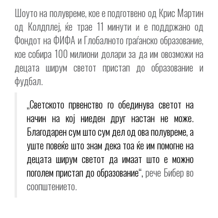
Шоуто на полувреме, кое е подготвено од Крис Мартин
од Колдплеј, ќе трае 11 минути и е поддржано од
Фондот на ФИФА и Глобалното граѓанско образование,
кое собира 100 милиони долари за да им овозможи на
децата ширум светот пристап до образование и
фудбал.
„Светското првенство го обединува светот на
начин на кој ниеден друг настан не може.
Благодарен сум што сум дел од ова полувреме, а
уште повеќе што знам дека тоа ќе им помогне на
децата ширум светот да имаат што е можно
поголем пристап до образование“,
рече Бибер во
соопштението.