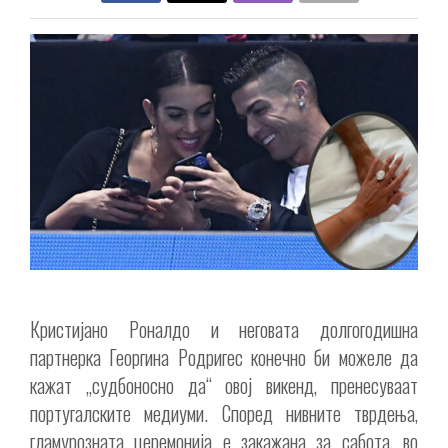
Кристијано Роналдо и неговата долгогодишна
партнерка Георгина Родригес конечно би можеле да
кажат „судбоносно да“ овој викенд, пренесуваат
португалските медиуми. Според нивните тврдења,
гламурозната церемонија е закажана за сабота, во