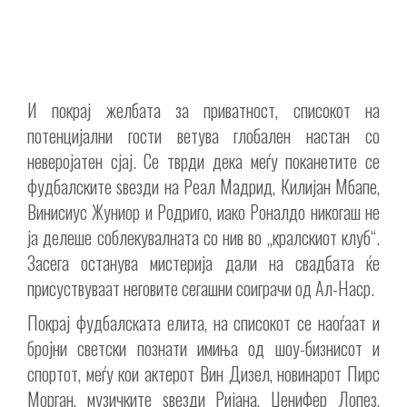
И покрај желбата за приватност, списокот на
потенцијални гости ветува глобален настан со
неверојатен сјај. Се тврди дека меѓу поканетите се
фудбалските ѕвезди на Реал Мадрид, Килијан Мбапе,
Винисиус Жуниор и Родриго, иако Роналдо никогаш не
ја делеше соблекувалната со нив во „кралскиот клуб“.
Засега останува мистерија дали на свадбата ќе
присуствуваат неговите сегашни соиграчи од Ал-Наср.
Покрај фудбалската елита, на списокот се наоѓаат и
бројни светски познати имиња од шоу-бизнисот и
спортот, меѓу кои актерот Вин Дизел, новинарот Пирс
Морган, музичките ѕвезди Ријана, Џенифер Лопез,