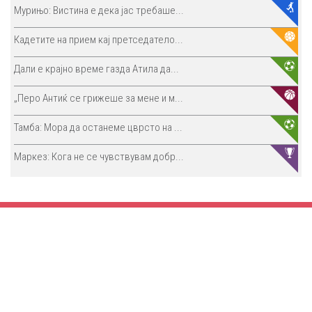
Мурињо: Вистина е дека јас требаше...
Кадетите на прием кај претседатело...
Дали е крајно време газда Атила да...
„Перо Антиќ се грижеше за мене и м...
Тамба: Мора да останеме цврсто на ...
Маркез: Кога не се чувствувам добр...