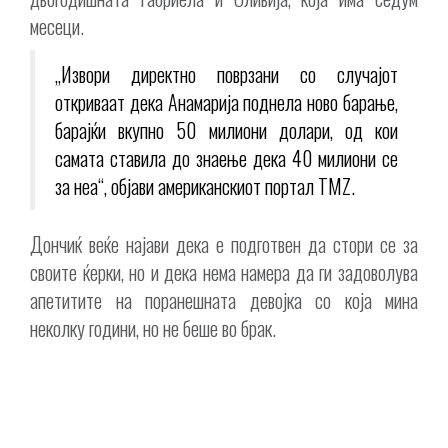
месеци.
„Извори директно поврзани со случајот
откриваат дека Анамарија поднела ново барање,
барајќи вкупно 50 милиони долари, од кои
самата ставила до знаење дека 40 милиони се
за неа“, објави американскиот портал TMZ.
Дончиќ веќе најави дека е подготвен да стори се за
своите ќерки, но и дека нема намера да ги задоволува
апетитите на поранешната девојка со која мина
неколку години, но не беше во брак.