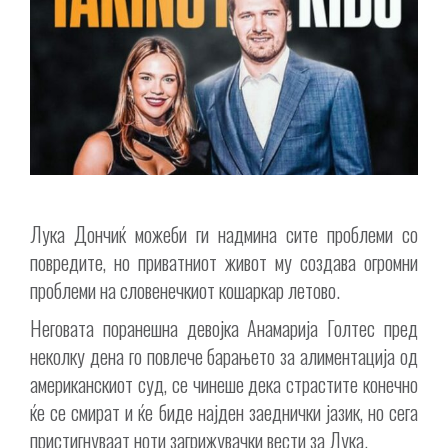
Лука Дончиќ можеби ги надмина сите проблеми со
повредите, но приватниот живот му создава огромни
проблеми на словенечкиот кошаркар летово.
Неговата поранешна девојка Анамарија Голтес пред
неколку дена го повлече барањето за алиментација од
американскиот суд, се чинеше дека страстите конечно
ќе се смират и ќе биде најден заеднички јазик, но сега
пристигнуваат ноти загрижувачки вести за Лука.