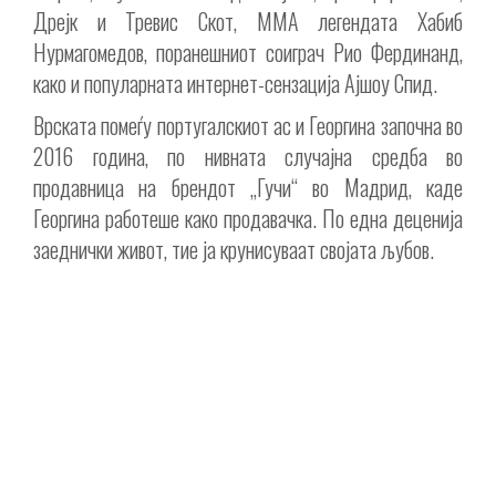
Дрејк и Тревис Скот, ММА легендата Хабиб
Нурмагомедов, поранешниот соиграч Рио Фердинанд,
како и популарната интернет-сензација Ајшоу Спид.
Врската помеѓу португалскиот ас и Георгина започна во
2016 година, по нивната случајна средба во
продавница на брендот „Гучи“ во Мадрид, каде
Георгина работеше како продавачка. По една деценија
заеднички живот, тие ја крунисуваат својата љубов.