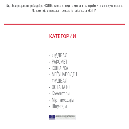
За добри резултати треба добра ЕКИПА! Ако сакате да ги дознаете сите работи во и околу спортот во
Македонија и во светот – следете ја најдобрата ЕКИПА!
КАТЕГОРИИ
ФУДБАЛ
РАКОМЕТ
КОШАРКА
МЕЃУНАРОДЕН
ФУДБАЛ
ОСТАНАТО
Коментари
Мултимедија
Шоу-тајм