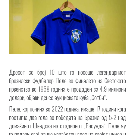
Дресот со број 10
што го носеше легендарниот
бразилски фудбалер Пеле во финалето на Светското
првенство во 1958 година е продаден за 4,9 милиони
долари, објави денес аукциската куќа „Сотби“.
Пеле, кој почина во 2022 година, имаше 17 години кога
постигна два гола во победата на Бразил од 5-2 над
домаќинот Шведска на стадионот „Расунда“. Пеле му
го подари овој рачно изработен дрес на својот цимер и