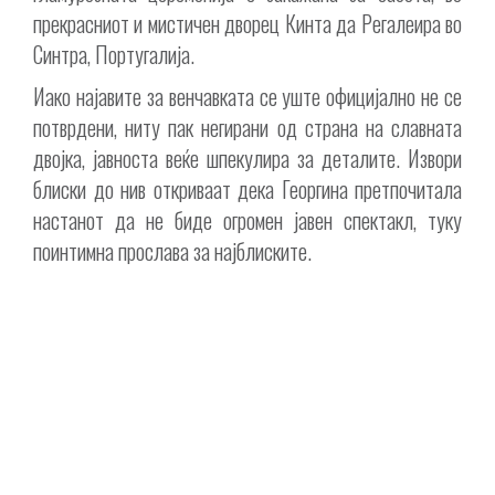
прекрасниот и мистичен дворец Кинта да Регалеира во
Синтра, Португалија.
Иако најавите за венчавката се уште официјално не се
потврдени, ниту пак негирани од страна на славната
двојка, јавноста веќе шпекулира за деталите. Извори
блиски до нив откриваат дека Георгина претпочитала
настанот да не биде огромен јавен спектакл, туку
поинтимна прослава за најблиските.