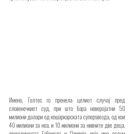
Имено, Голтес го пренела целиот случај пред
словенечкиот суд, при што бара неверојатни 50
милиони долари од кошаркарската суперѕвезда, од кои
40 милиони за неа, и 10 милиони за нивните две деца,
двогодишната Габриела и Оливија, која има седум