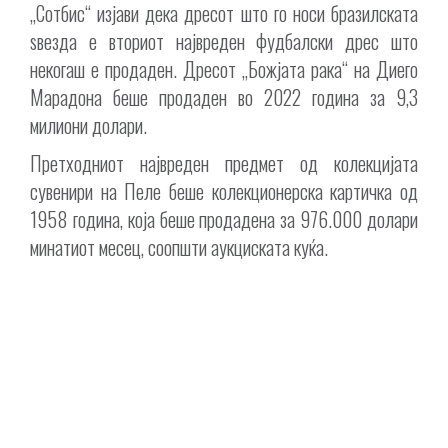
„Сотбис“ изјави дека дресот што го носи бразилската
ѕвезда е вториот највреден фудбалски дрес што
некогаш е продаден. Дресот „Божјата рака“ на Диего
Марадона беше продаден во 2022 година за 9,3
милиони долари.
Претходниот највреден предмет од колекцијата
сувенири на Пеле беше колекционерска картичка од
1958 година, која беше продадена за 976.000 долари
минатиот месец, соопшти аукциската куќа.