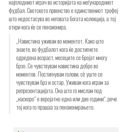
најплодниот играч во историјата на меѓународниот
фудбал. Светското првенство е единствениот трофеј
што недостасува во неговата богата колекција, а тој
откри кога ќе се пензионира.
„Навистина уживам во моментот. Како што
знаете, во фудбалот кога ќе достигнете
одредена возраст, месеците се бројат многу
брзо. Се чувствувам навистина добро во
моментов. Постигнувам голови, сè уште се
чувствувам брз и остар. Уживам кога играм за
репрезентацијата. Она што го мислам под
„наскоро“ е веројатно една или две години“, рече
тој кога го прашаа за пензионирањето.