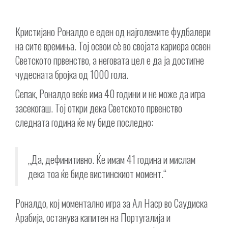
Кристијано Роналдо е еден од најголемите фудбалери
на сите времиња. Тој освои сè во својата кариера освен
Светското првенство, а неговата цел е да ја достигне
чудесната бројка од 1000 гола.
Сепак, Роналдо веќе има 40 години и не може да игра
засекогаш. Тој откри дека Светското првенство
следната година ќе му биде последно:
„Да, дефинитивно. Ќе имам 41 година и мислам
дека тоа ќе биде вистинскиот момент.“
Роналдо, кој моментално игра за Ал Наср во Саудиска
Арабија, останува капитен на Португалија и