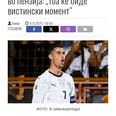
во пензија: „Тоа ќе биде
вистински момент“
Екипа
11.11.2025 / 16:59
СПОДЕЛИ:
ФОТО: X/ selecaoportugal