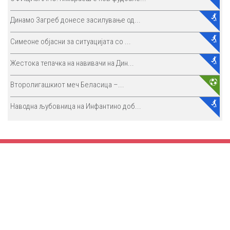
Динамо Загреб донесе засилување од...
Симеоне објасни за ситуацијата со ...
Жестока тепачка на навивачи на Дин...
Второлигашкиот меч Беласица –...
Наводна љубовница на Инфантино доб...