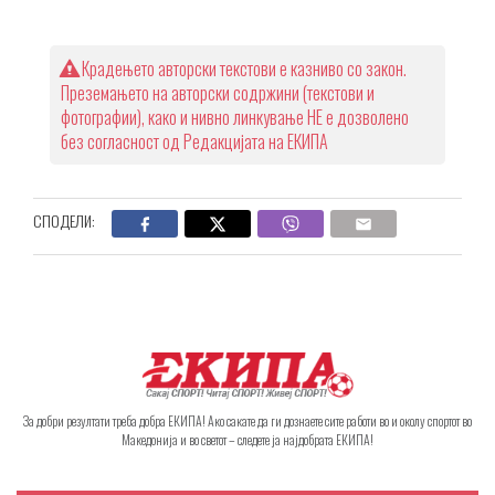
Крадењето авторски текстови е казниво со закон.
Преземањето на авторски содржини (текстови и
фотографии), како и нивно линкување НЕ е дозволено
без согласност од Редакцијата на ЕКИПА
СПОДЕЛИ:
За добри резултати треба добра ЕКИПА! Ако сакате да ги дознаете сите работи во и околу спортот во
Македонија и во светот – следете ја најдобрата ЕКИПА!