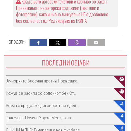
Крадењето авторски текстови е казниво со закон.
Преземањето на авторски содржини (текстови и
фотографии), како и нивно линкување НЕ е дозволено
без согласност од Редакцијата на ЕКИПА
СПОДЕЛИ:
ПОСЛЕДНИ ОБЈАВИ
Јуниорките блеснаа против Норвешка...
Кожув се засили со српскиот бек Ст...
Рома го продолжи договорот со еден...
Трагедија: Почина Хорхе Меси, татк...
ОФИЦИЈАЛНО: Гимараеш е нов фудбале...