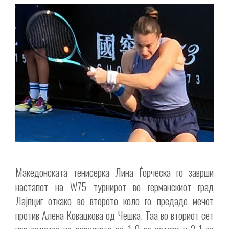
Македонската тенисерка Лина Ѓорческа го заврши
настапот на W75 турнирот во германскиот град
Лајпциг откако во второто коло го предаде мечот
против Алена Ковацкова од Чешка. Таа во вториот сет