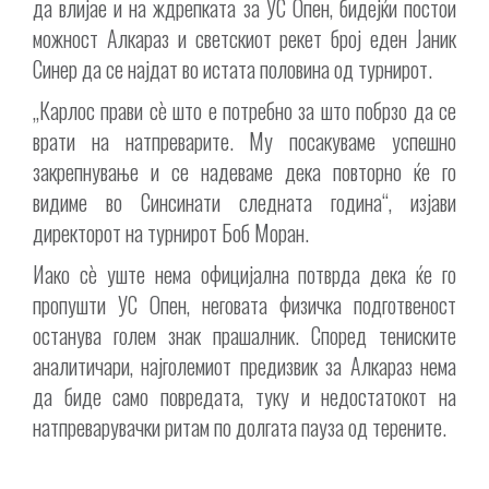
да влијае и на ждрепката за УС Опен, бидејќи постои
можност Алкараз и светскиот рекет број еден Јаник
Синер да се најдат во истата половина од турнирот.
„Карлос прави сè што е потребно за што побрзо да се
врати на натпреварите. Му посакуваме успешно
закрепнување и се надеваме дека повторно ќе го
видиме во Синсинати следната година“, изјави
директорот на турнирот Боб Моран.
Иако сè уште нема официјална потврда дека ќе го
пропушти УС Опен, неговата физичка подготвеност
останува голем знак прашалник. Според тениските
аналитичари, најголемиот предизвик за Алкараз нема
да биде само повредата, туку и недостатокот на
натпреварувачки ритам по долгата пауза од терените.