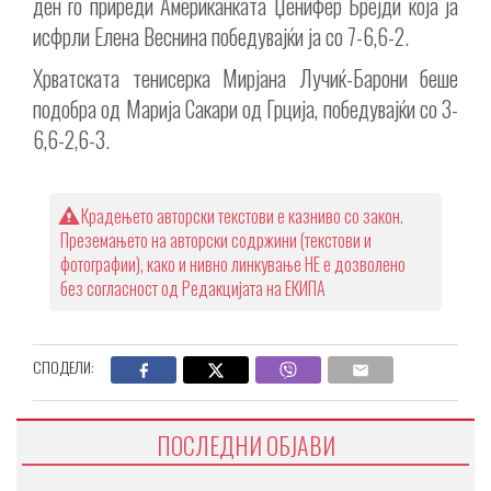
ден го приреди Американката Џенифер Брејди која ја
исфрли Елена Веснина победувајќи ја со 7-6,6-2.
Хрватската тенисерка Мирјана Лучиќ-Барони беше
подобра од Марија Сакари од Грција, победувајќи со 3-
6,6-2,6-3.
Крадењето авторски текстови е казниво со закон.
Преземањето на авторски содржини (текстови и
фотографии), како и нивно линкување НЕ е дозволено
без согласност од Редакцијата на ЕКИПА
СПОДЕЛИ:
ПОСЛЕДНИ ОБЈАВИ