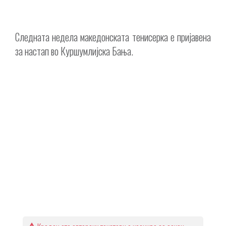
Следната недела македонската тенисерка е пријавена
за настап во Куршумлијска Бања.