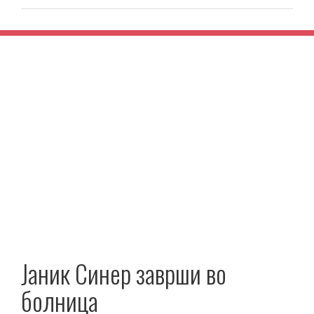
Јаник Синер заврши во
болница