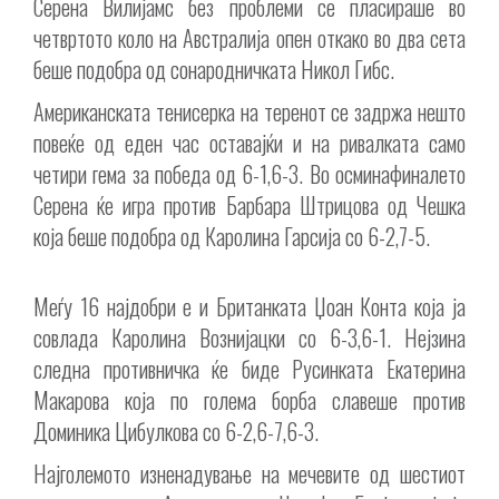
Серена Вилијамс без проблеми се пласираше во
четвртото коло на Австралија опен откако во два сета
беше подобра од сонародничката Никол Гибс.
Американската тенисерка на теренот се задржа нешто
повеќе од еден час оставајќи и на ривалката само
четири гема за победа од 6-1,6-3. Во осминафиналето
Серена ќе игра против Барбара Штрицова од Чешка
која беше подобра од Каролина Гарсија со 6-2,7-5.
Меѓу 16 најдобри е и Британката Џоан Конта која ја
совлада Каролина Вознијацки со 6-3,6-1. Нејзина
следна противничка ќе биде Русинката Екатерина
Макарова која по голема борба славеше против
Доминика Цибулкова со 6-2,6-7,6-3.
Најголемото изненадување на мечевите од шестиот