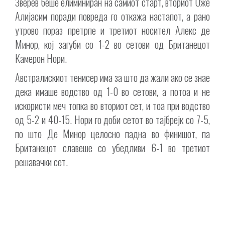
Зверев беше елиминиран на самиот старт, вториот Оже
Алијасим поради повреда го откажа настапот, а рано
утрово пораз претрпе и третиот носител Алекс де
Минор, кој загуби со 1-2 во сетови од Британецот
Камерон Нори.
Австралискиот тенисер има за што да жали ако се знае
дека имаше водство од 1-0 во сетови, а потоа и не
искористи меч топка во вториот сет, и тоа при водство
од 5-2 и 40-15. Нори го доби сетот во тајбрејк со 7-5,
по што Де Минор целосно падна во финишот, па
Британецот славеше со убедливи 6-1 во третиот
решавачки сет.