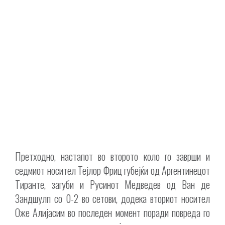
Претходно, настапот во второто коло го заврши и
седмиот носител Тејлор Фриц губејќи од Аргентинецот
Тиранте, загуби и Русинот Медведев од Ван де
Зандшулп со 0-2 во сетови, додека вториот носител
Оже Алијасим во последен момент поради повреда го