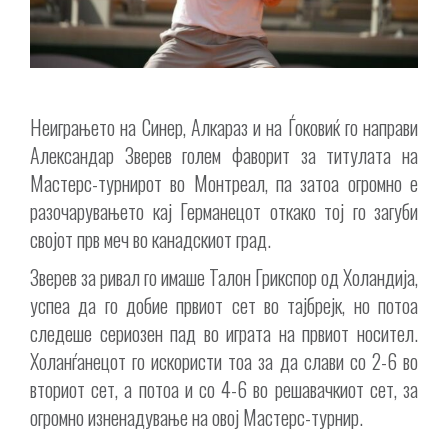
Неиграњето на Синер, Алкараз и на Ѓоковиќ го направи
Александар Зверев голем фаворит за титулата на
Мастерс-турнирот во Монтреал, па затоа огромно е
разочарувањето кај Германецот откако тој го загуби
својот прв меч во канадскиот град.
Зверев за ривал го имаше Талон Грикспор од Холандија,
успеа да го добие првиот сет во тајбрејк, но потоа
следеше сериозен пад во играта на првиот носител.
Холанѓанецот го искористи тоа за да слави со 2-6 во
вториот сет, а потоа и со 4-6 во решавачкиот сет, за
огромно изненадување на овој Мастерс-турнир.