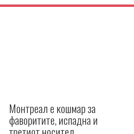
Монтреал е кошмар за
фаворитите, испадна и
третиот носител