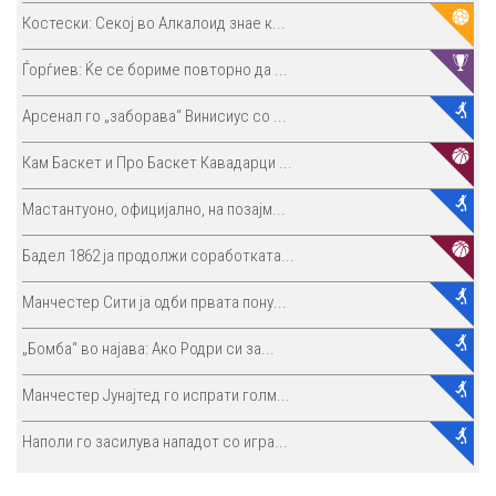
Костески: Секој во Алкалоид знае к...
Ѓорѓиев: Ќе се бориме повторно да ...
Арсенал го „заборава“ Винисиус со ...
Кам Баскет и Про Баскет Кавадарци ...
Мастантуоно, официјално, на позајм...
Бадел 1862 ја продолжи соработката...
Манчестер Сити ја одби првата пону...
„Бомба“ во најава: Ако Родри си за...
Манчестер Јунајтед го испрати голм...
Наполи го засилува нападот со игра...