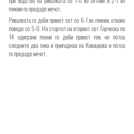
прв водство на ривалката со 1-0 во сетови и 2-1 во
гемови го предаде мечот.
Ривалката го доби првиот сет со 6-1 во гемови, откако
поведе со 5-0. На стартот на вториот сет Ѓорческа по
14 одиграни поени го доби првиот гем, но потоа
следните два гема и припаднаа на Ковацкова и потоа
го предаде мечот.