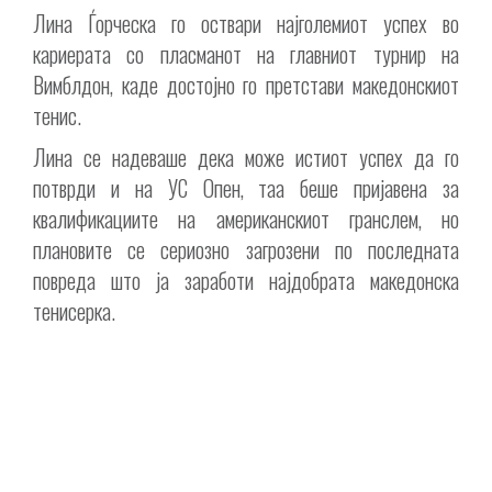
Лина Ѓорческа го оствари најголемиот успех во
кариерата со пласманот на главниот турнир на
Вимблдон, каде достојно го претстави македонскиот
тенис.
Лина се надеваше дека може истиот успех да го
потврди и на УС Опен, таа беше пријавена за
квалификациите на американскиот гранслем, но
плановите се сериозно загрозени по последната
повреда што ја заработи најдобрата македонска
тенисерка.