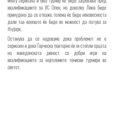
многу сериозна и овој турнир ќе биде загревање пред
квалификациите за УС Опен, но доколку Лина биде
принудена да се откаже, голема ќе биде неизвесноста
дали таа воопшто ќе биде во можност да патува за
Њујорк.
Останува да се надеваме дека проблемот не е
сериозен и дека Ѓорческа повторно ќе ги стопли срцата
на македонската јавност со добри игри на
квалификациите за најголемите тениски турнири во
светот.