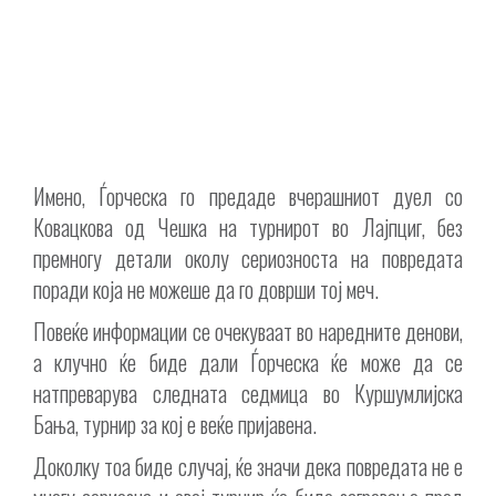
Имено, Ѓорческа го предаде вчерашниот дуел со
Ковацкова од Чешка на турнирот во Лајпциг, без
премногу детали околу сериозноста на повредата
поради која не можеше да го доврши тој меч.
Повеќе информации се очекуваат во наредните денови,
а клучно ќе биде дали Ѓорческа ќе може да се
натпреварува следната седмица во Куршумлијска
Бања, турнир за кој е веќе пријавена.
Доколку тоа биде случај, ќе значи дека повредата не е