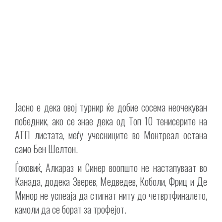
Јасно е дека овој турнир ќе добие сосема неочекуван
победник, ако се знае дека од Топ 10 тенисерите на
АТП листата, меѓу учесниците во Монтреал остана
само Бен Шелтон.
Ѓоковиќ, Алкараз и Синер воопшто не настапуваат во
Канада, додека Зверев, Медведев, Коболи, Фриц и Де
Минор не успеаја да стигнат ниту до четвртфиналето,
камоли да се борат за трофејот.