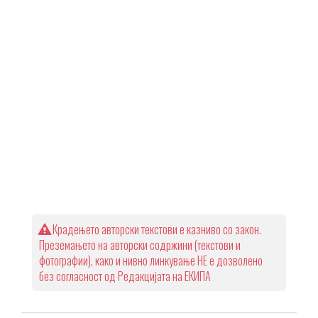
Крадењето авторски текстови е казниво со закон.
Преземањето на авторски содржини (текстови и
фотографии), како и нивно линкување НЕ е дозволено
без согласност од Редакцијата на ЕКИПА