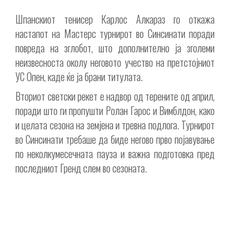
Шпанскиот тенисер Карлос Алкараз го откажа
настапот на Мастерс турнирот во Синсинати поради
повреда на зглобот, што дополнително ја зголеми
неизвесноста околу неговото учество на претстојниот
УС Опен, каде ќе ја брани титулата.
Вториот светски рекет е надвор од терените од април,
поради што ги пропушти Ролан Гарос и Вимблдон, како
и целата сезона на земјена и тревна подлога. Турнирот
во Синсинати требаше да биде негово прво појавување
по неколкумесечната пауза и важна подготовка пред
последниот Гренд слем во сезоната.