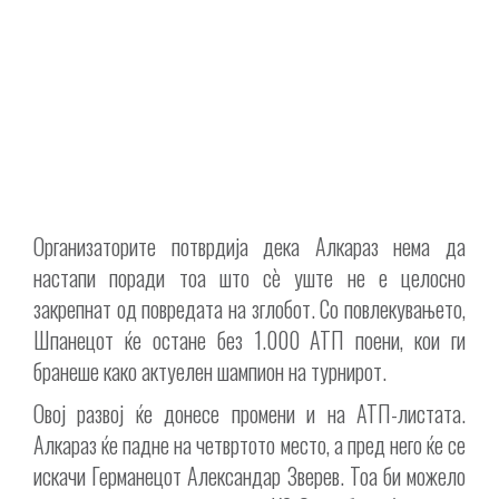
Организаторите потврдија дека Алкараз нема да
настапи поради тоа што сè уште не е целосно
закрепнат од повредата на зглобот. Со повлекувањето,
Шпанецот ќе остане без 1.000 АТП поени, кои ги
бранеше како актуелен шампион на турнирот.
Овој развој ќе донесе промени и на АТП-листата.
Алкараз ќе падне на четвртото место, а пред него ќе се
искачи Германецот Александар Зверев. Тоа би можело