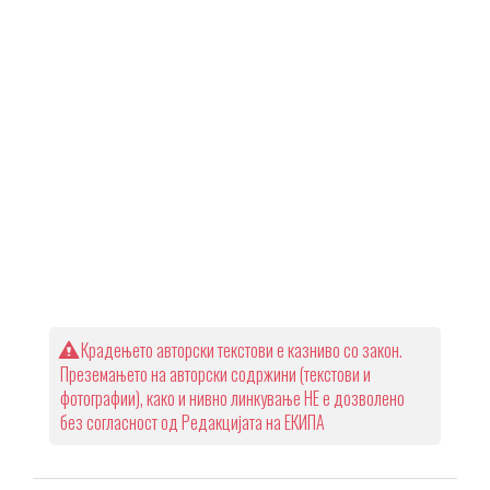
Крадењето авторски текстови е казниво со закон.
Преземањето на авторски содржини (текстови и
фотографии), како и нивно линкување НЕ е дозволено
без согласност од Редакцијата на ЕКИПА