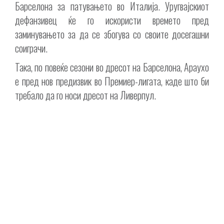
Барселона за патувањето во Италија. Уругвајскиот
дефанзивец ќе го искористи времето пред
заминувањето за да се збогува со своите досегашни
соиграчи.
Така, по повеќе сезони во дресот на Барселона, Араухо
е пред нов предизвик во Премиер-лигата, каде што би
требало да го носи дресот на Ливерпул.