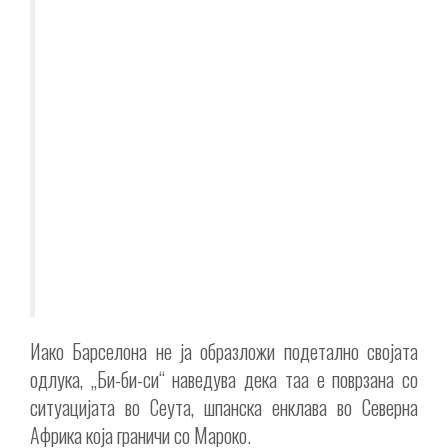
Иако Барселона не ја образложи подетално својата
одлука, „Би-би-си“ наведува дека таа е поврзана со
ситуацијата во Сеута, шпанска енклава во Северна
Африка која граничи со Мароко.