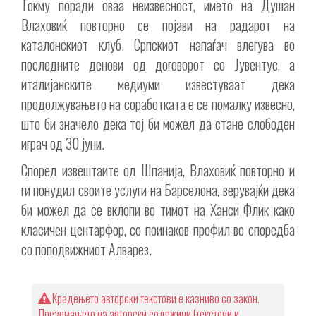
Токму поради оваа неизвесност, името на Душан
Влаховиќ повторно се појави на радарот на
каталонскиот клуб. Српскиот напаѓач влегува во
последните денови од договорот со Јувентус, а
италијанските медиуми известуваат дека
продолжувањето на соработката е се помалку извесно,
што би значело дека тој би можел да стане слободен
играч од 30 јуни.
Според извештаите од Шпанија, Влаховиќ повторно и
ги понудил своите услуги на Барселона, верувајќи дека
би можел да се вклопи во тимот на Ханси Флик како
класичен центарфор, со поинаков профил во споредба
со поподвижниот Алварез.
Крадењето авторски текстови е казниво со закон.
Преземањето на авторски содржини (текстови и