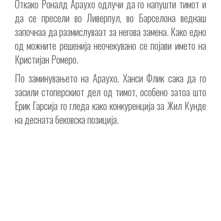
Откако Роналд Араухо одлучи да го напушти тимот и
да се пресели во Ливерпул, во Барселона веднаш
започнаа да размислуваат за негова замена. Како едно
од можните решенија неочекувано се појави името на
Кристијан Ромеро.
По заминувањето на Араухо, Ханси Флик сака да го
засили стоперскиот дел од тимот, особено затоа што
Ерик Гарсија го гледа како конкуренција за Жил Кунде
на десната бековска позиција.