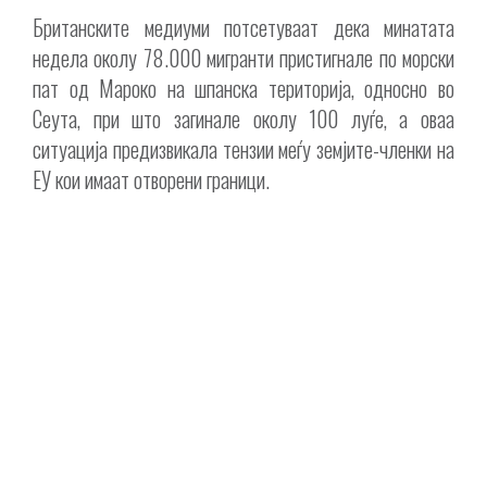
Британските медиуми потсетуваат дека минатата
недела околу 78.000 мигранти пристигнале по морски
пат од Мароко на шпанска територија, односно во
Сеута, при што загинале околу 100 луѓе, а оваа
ситуација предизвикала тензии меѓу земјите-членки на
ЕУ кои имаат отворени граници.