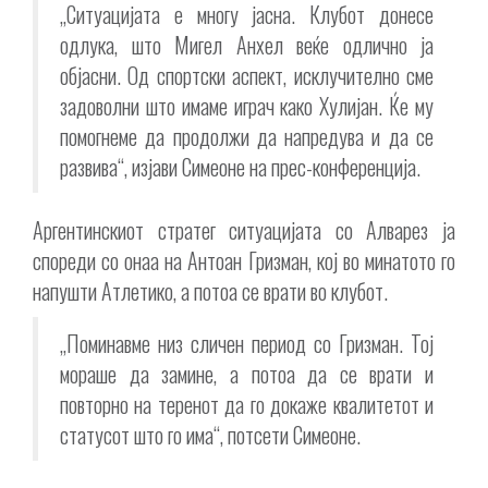
„Ситуацијата е многу јасна. Клубот донесе
одлука, што Мигел Анхел веќе одлично ја
објасни. Од спортски аспект, исклучително сме
задоволни што имаме играч како Хулијан. Ќе му
помогнеме да продолжи да напредува и да се
развива“, изјави Симеоне на прес-конференција.
Аргентинскиот стратег ситуацијата со Алварез ја
спореди со онаа на Антоан Гризман, кој во минатото го
напушти Атлетико, а потоа се врати во клубот.
„Поминавме низ сличен период со Гризман. Тој
мораше да замине, а потоа да се врати и
повторно на теренот да го докаже квалитетот и
статусот што го има“, потсети Симеоне.