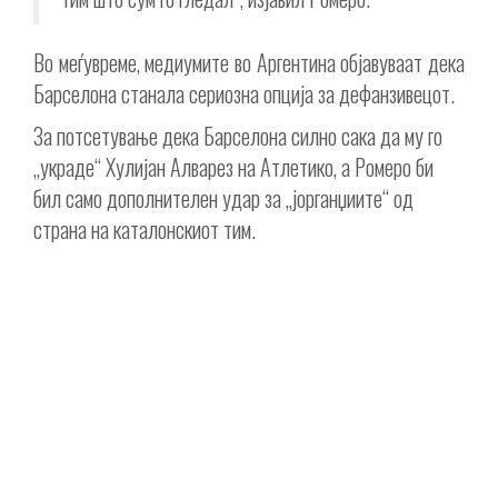
Во меѓувреме, медиумите во Аргентина објавуваат дека
Барселона станала сериозна опција за дефанзивецот.
За потсетување дека Барселона силно сака да му го
„украде“ Хулијан Алварез на Атлетико, а Ромеро би
бил само дополнителен удар за „јорганџиите“ од
страна на каталонскиот тим.