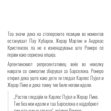
Тоа значи дека на стоперските позиции во моментов
остануваат Пау Кубарси, Жерар Мартин и Андреас
Кристенсен, па не е изненадување што Ромеро се
појави како сериозна опција.
Аргентинскиот репрезентативец веќе во неколку
наврати со симпатии зборувал за Барселона. Ромеро
открил дека уште како дете ги гледал Карлес Пујол и
Жерар Пике и дека токму тие биле негови идоли.
„Растев гледајќи ги Карлес Пујол и Жерар Пике.
Тие беа мои идоли и таа Барселона е најдобриот
тим што сум го гледал“, изјавил Ромеро.