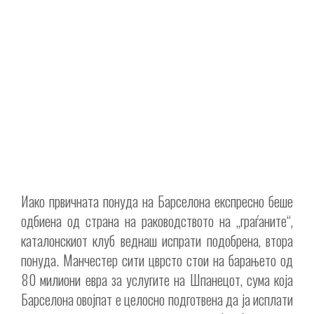
Иако првичната понуда на Барселона експресно беше
одбиена од страна на раководството на „граѓаните“,
каталонскиот клуб веднаш испрати подобрена, втора
понуда. Манчестер сити цврсто стои на барањето од
80 милиони евра за услугите на Шпанецот, сума која
Барселона овојпат е целосно подготвена да ја исплати