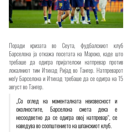
Поради кризата во Сеута, фудбалскиот клуб
Барселона ја откажа посетата на Мароко, каде што
требаше да одигра пријателски натпревар против
локалниот тим Итихад Ријад во Тангер. Натпреварот
меѓу Барселона и Итихад требаше да се одигра на 15
август во Тангер.
„Со оглед на моменталната неизвесност и
околностите, Барселона смета дека е
несоодветно да се одигра овој натпревар“, се
наведува во соопштението на шпанскиот клуб.