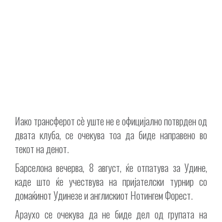
Иако трансферот сè уште не е официјално потврден од
двата клуба, се очекува тоа да биде направено во
текот на денот.
Барселона вечерва, 8 август, ќе отпатува за Удине,
каде што ќе учествува на пријателски турнир со
домаќинот Удинезе и англискиот Нотингем Форест.
Араухо се очекува да не биде дел од групата на