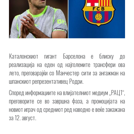
Каталонскиот гигант Барселона е блиску до
реализација на еден од најголемите трансфери ова
лето, преговарајќи со Манчестер сити за ангажман на
шпанскиот репрезентативец Родри.
Според информациите на влијателниот медиум „РАЦ1“,
преговорите се во завршна фаза, а промоцијата на
новиот играч од средниот ред наводно е веќе закажана
за 12. август.