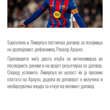
Барселона и Ливерпул постигнаа договор за позајмица
на уругвајскиот дефанзивец Роналд Араухо.
Преговорите меѓу двата клуба се интензивираа во
последните денови и на крајот резултираа со договор.
Според условите, Ливерпул во целост ќе ја преземе
платата на Араухо, додека во договорот е вклучена и
необврзувачка опција за откуп на неговиот договор.