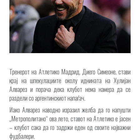
Тренерот на Атлетико Мадрид, Диего Симеоне, стави
крај на шпекулациите околу иднината на Хулијан
Алварез и порача дека клубот нема намера да се
раздели со аргентинскиот напаѓач.
Иако Алварез наводно изразил желба да го напушти
„Метрополитано“ ова лето, ставот на Атлетико е јасен
– клубот сака да го задржи еден од своите најважни
фудбалери.