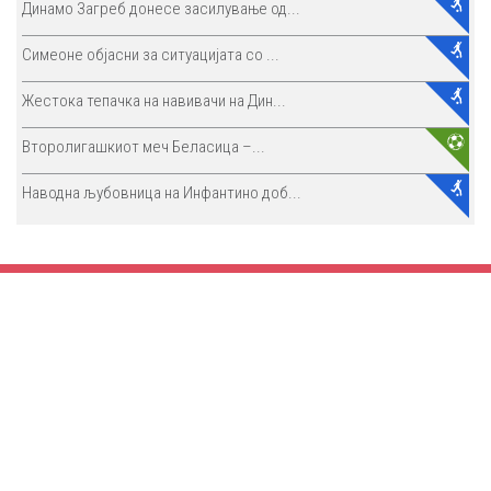
Динамо Загреб донесе засилување од...
Симеоне објасни за ситуацијата со ...
Жестока тепачка на навивачи на Дин...
Второлигашкиот меч Беласица –...
Наводна љубовница на Инфантино доб...