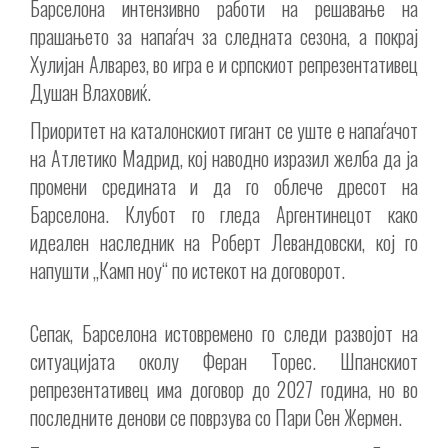
Барселона интензивно работи на решавање на
прашањето за напаѓач за следната сезона, а покрај
Хулијан Алварез, во игра е и српскиот репрезентативец
Душан Влаховиќ.
Приоритет на каталонскиот гигант се уште е напаѓачот
на Атлетико Мадрид, кој наводно изразил желба да ја
промени средината и да го облече дресот на
Барселона. Клубот го гледа Аргентинецот како
идеален наследник на Роберт Левандовски, кој го
напушти „Камп ноу“ по истекот на договорот.
Сепак, Барселона истовремено го следи развојот на
ситуацијата околу Феран Торес. Шпанскиот
репрезентативец има договор до 2027 година, но во
последните денови се поврзува со Пари Сен Жермен.