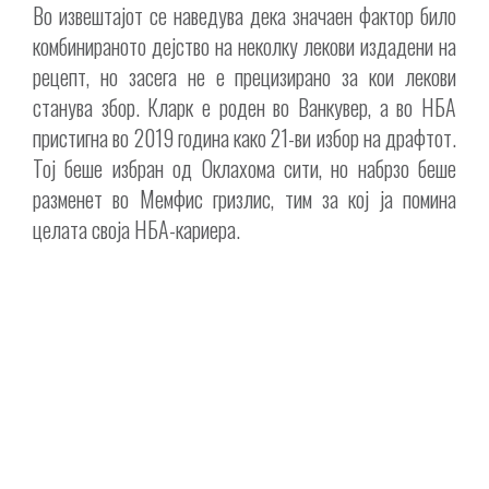
Во извештајот се наведува дека значаен фактор било
комбинираното дејство на неколку лекови издадени на
рецепт, но засега не е прецизирано за кои лекови
станува збор. Кларк е роден во Ванкувер, а во НБА
пристигна во 2019 година како 21-ви избор на драфтот.
Тој беше избран од Оклахома сити, но набрзо беше
разменет во Мемфис гризлис, тим за кој ја помина
целата своја НБА-кариера.