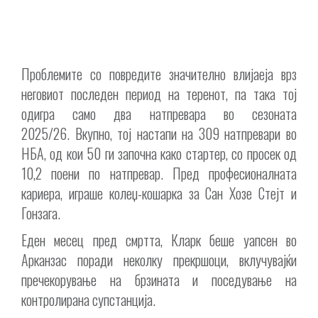
Проблемите со повредите значително влијаеја врз
неговиот последен период на теренот, па така тој
одигра само два натпревара во сезоната
2025/26. Вкупно, тој настапи на 309 натпревари во
НБА, од кои 50 ги започна како стартер, со просек од
10,2 поени по натпревар. Пред професионалната
кариера, играше колеџ-кошарка за Сан Хозе Стејт и
Гонзага.
Еден месец пред смртта, Кларк беше уапсен во
Арканзас поради неколку прекршоци, вклучувајќи
пречекорување на брзината и поседување на
контролирана супстанција.