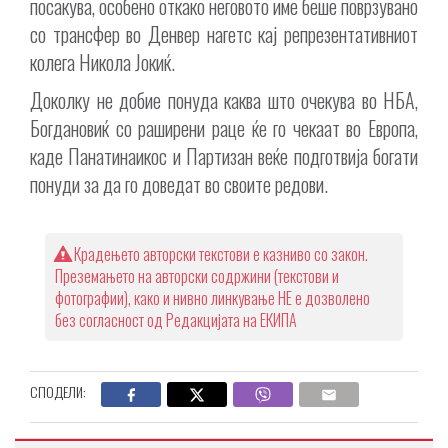
посакува, особено откако неговото име беше поврзувано
со трансфер во Денвер нагетс кај репрезентативниот
колега Никола Јокиќ.
Доколку не добие понуда каква што очекува во НБА,
Богдановиќ со раширени раце ќе го чекаат во Европа,
каде Панатинаикос и Партизан веќе подготвија богати
понуди за да го доведат во своите редови.
Крадењето авторски текстови е казниво со закон.
Преземањето на авторски содржини (текстови и
фотографии), како и нивно линкување НЕ е дозволено
без согласност од Редакцијата на ЕКИПА
СПОДЕЛИ: