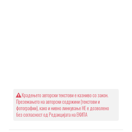
Крадењето авторски текстови е казниво со закон.
Преземањето на авторски содржини (текстови и
фотографии), како и нивно линкување НЕ е дозволено
без согласност од Редакцијата на ЕКИПА