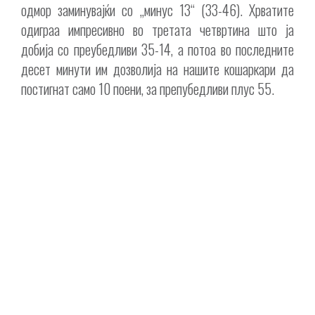
одмор заминувајќи со „минус 13“ (33-46). Хрватите
одиграа импресивно во третата четвртина што ја
добија со преубедливи 35-14, а потоа во последните
десет минути им дозволија на нашите кошаркари да
постигнат само 10 поени, за препубедливи плус 55.