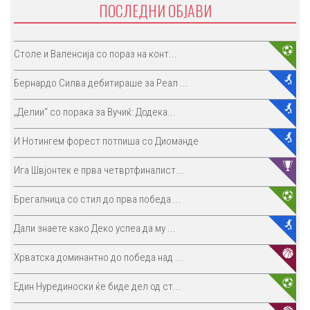
ПОСЛЕДНИ ОБЈАВИ
Столе и Валенсија со пораз на конт...
Бернардо Силва дебитираше за Реал ...
„Делии“ со порака за Вучиќ: Додека...
И Нотингем форест потпиша со Диоманде
Ига Швјонтек е прва четвртфиналист...
Брегалница со стил до прва победа ...
Дали знаете како Деко успеа да му ...
Хрватска доминантно до победа над ...
Един Нурединоски ќе биде дел од ст...