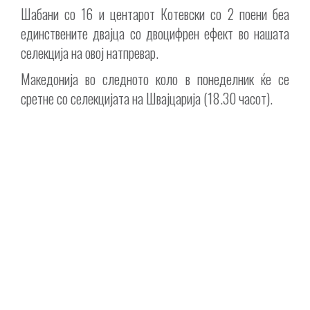
Шабани со 16 и центарот Котевски со 2 поени беа
единствените двајца со двоцифрен ефект во нашата
селекција на овој натпревар.
Македонија во следното коло в понеделник ќе се
сретне со селекцијата на Швајцарија (18.30 часот).