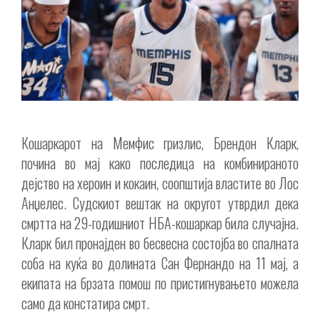
Кошаркарот на Мемфис гризлис, Брендон Кларк,
почина во мај како последица на комбинираното
дејство на хероин и кокаин, соопштија властите во Лос
Анџелес. Судскиот вештак на округот утврдил дека
смртта на 29-годишниот НБА-кошаркар била случајна.
Кларк бил пронајден во бесвесна состојба во спалната
соба на куќа во долината Сан Фернандо на 11 мај, а
екипата на брзата помош по пристигнувањето можела
само да констатира смрт.