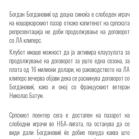
Богдан Богдановиќ од доцна синоќа е слободен играч
на кошаркарскиот пазар откако капитенот на српската
репрезентација не доби продолжување на договорот
со ЛА клиперс.
Клубот имаше можност да ја активира клаузулата за
продолжување на договорот за уште една сезона, за
плата од 16 милиони долари, но раководството на ЛА
клиперс вечерва објави дека се раскинува договорот со
Богдановиќ, како и оној со францускиот ветеран
Николас Батум.
Српскиот поентер сега е достапен на пазарот на
слободни играчи во НБА-лигата, па останува да се
види дали Богдановиќ ќе добие понуда каква што