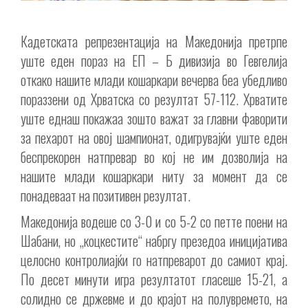
Кадетската репрезентација на Македонија претрпе
уште еден пораз на ЕП – Б дивизија во Гевгелија
откако нашите млади кошаркари вечерва беа убедливо
пораззени од Хрватска со резултат 57-112. Хрватите
уште еднаш покажаа зошто важат за главни фаворити
за пехарот на овој шампионат, одигрувајќи уште еден
беспрекорен натпревар во кој не им дозволија на
нашите млади кошаркари ниту за момент да се
понадеваат на позитивен резултат.
Македонија водеше со 3-0 и со 5-2 со петте поени на
Шабани, но „коцкестите“ набргу презедоа иницијатива
целосно контролиајќи го натпреварот до самиот крај.
По десет минути игра резултатот гласеше 15-21, а
солидно се држевме и до крајот на полувремето, на