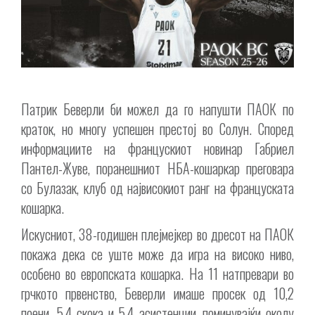
Патрик Беверли би можел да го напушти ПАОК по
краток, но многу успешен престој во Солун. Според
информациите на францускиот новинар Габриел
Пантел-Жуве, поранешниот НБА-кошаркар преговара
со Булазак, клуб од највисокиот ранг на француската
кошарка.
Искусниот, 38-годишен плејмејкер во дресот на ПАОК
покажа дека се уште може да игра на високо ниво,
особено во европската кошарка. На 11 натпревари во
грчкото првенство, Беверли имаше просек од 10,2
поени, 5,4 скока и 5,4 асистенции, поминувајќи околу