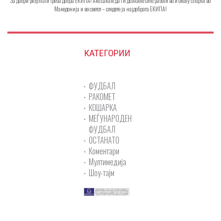
За добри резултати треба добра ЕКИПА! Ако сакате да ги дознаете сите работи во и околу спортот во
Македонија и во светот – следете ја најдобрата ЕКИПА!
КАТЕГОРИИ
ФУДБАЛ
РАКОМЕТ
КОШАРКА
МЕЃУНАРОДЕН
ФУДБАЛ
ОСТАНАТО
Коментари
Мултимедија
Шоу-тајм