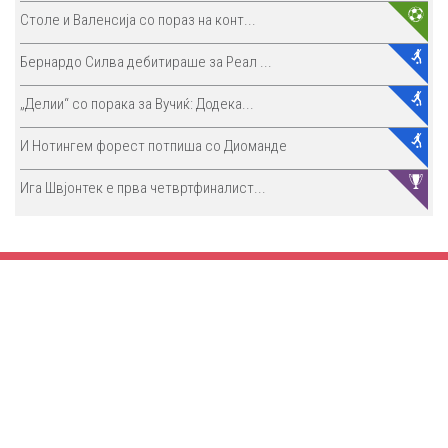
Столе и Валенсија со пораз на конт...
Бернардо Силва дебитираше за Реал ...
„Делии“ со порака за Вучиќ: Додека...
И Нотингем форест потпиша со Диоманде
Ига Швјонтек е прва четвртфиналист...