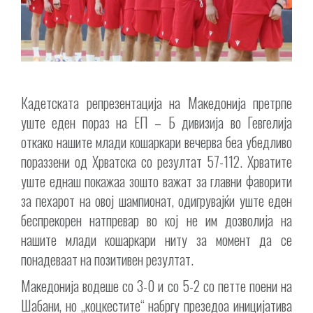
Кадетската репрезентација на Македонија претрпе
уште еден пораз на ЕП – Б дивизија во Гевгелија
откако нашите млади кошаркари вечерва беа убедливо
пораззени од Хрватска со резултат 57-112. Хрватите
уште еднаш покажаа зошто важат за главни фаворити
за пехарот на овој шампионат, одигрувајќи уште еден
беспрекорен натпревар во кој не им дозволија на
нашите млади кошаркари ниту за момент да се
понадеваат на позитивен резултат.
Македонија водеше со 3-0 и со 5-2 со петте поени на
Шабани, но „коцкестите“ набргу презедоа иницијатива