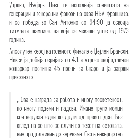
Утрово, Њујорк Никс ги исполнија соништата на
генерации и генерации фанови на оваа НБА франшиза,
и со победа во Сан Антонио со 94:90 ја освоија
титулата шампион, на која се чекаше уште од 1973
година.
Апсолутен херој на големото финале е Џејлен Брансон,
Никси ја добија серијата со 4:1, а утрово овој одличен
кошаркар постигна 45 поени за Спарс и ја заврши
приказната.
„ Ова е награда за работа и многу посветеност,
по многу подеми и падови. Имаме група момци
кои веруваа едни во други од првиот ден. Без
оглед на сè што се случи во текот на сезоната,
ние продолживме да веруваме. Ова е неверојатно