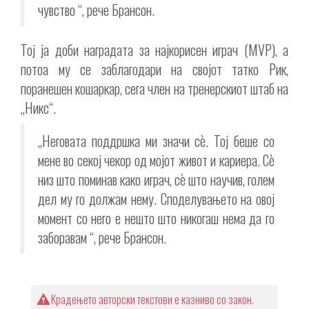
чувство “, рече Брансон.
Тој ја доби наградата за најкорисен играч (MVP), а
потоа му се заблагодари на својот татко Рик,
поранешен кошаркар, сега член на тренерскиот штаб на
„Никс“.
„Неговата поддршка ми значи сè. Тој беше со
мене во секој чекор од мојот живот и кариера. Сè
низ што поминав како играч, сè што научив, голем
дел му го должам нему. Споделувањето на овој
момент со него е нешто што никогаш нема да го
заборавам “, рече Брансон.
Крадењето авторски текстови е казниво со закон.