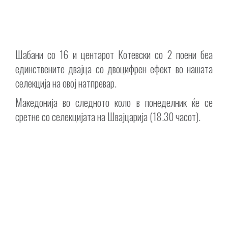
Шабани со 16 и центарот Котевски со 2 поени беа
единствените двајца со двоцифрен ефект во нашата
селекција на овој натпревар.
Македонија во следното коло в понеделник ќе се
сретне со селекцијата на Швајцарија (18.30 часот).