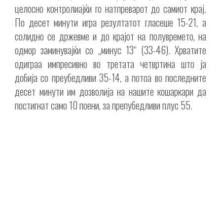
целосно контролиајќи го натпреварот до самиот крај.
По десет минути игра резултатот гласеше 15-21, а
солидно се држевме и до крајот на полувремето, на
одмор заминувајќи со „минус 13“ (33-46). Хрватите
одиграа импресивно во третата четвртина што ја
добија со преубедливи 35-14, а потоа во последните
десет минути им дозволија на нашите кошаркари да
постигнат само 10 поени, за препубедливи плус 55.