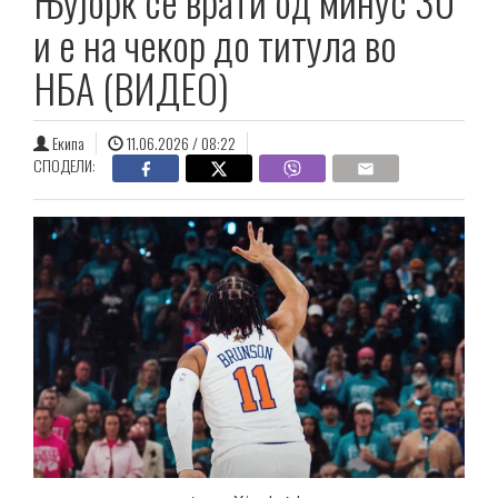
Њујорк се врати од минус 30
и е на чекор до титула во
НБА (ВИДЕО)
Екипа
11.06.2026 / 08:22
СПОДЕЛИ: