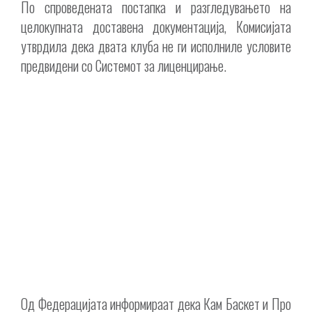
По спроведената постапка и разгледувањето на
целокупната доставена документација, Комисијата
утврдила дека двата клуба не ги исполниле условите
предвидени со Системот за лиценцирање.
Од Федерацијата информираат дека Кам Баскет и Про