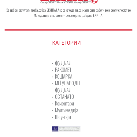
За добри резултати треба добра ЕКИПА! Ако сакате да ги дознаете сите работи во и околу спортот во
Македонија и во светот – следете ја најдобрата ЕКИПА!
КАТЕГОРИИ
ФУДБАЛ
РАКОМЕТ
КОШАРКА
МЕЃУНАРОДЕН
ФУДБАЛ
ОСТАНАТО
Коментари
Мултимедија
Шоу-тајм