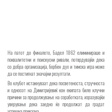
На патот до финалето, Бадел 1862 елиминираше и
поквалитетни и поискусни ривали, потврдувајќи дека
со добра организација, борбен дух и тимска игра може
да се постигнат значајни резултати.
Во клубот истакнуваат дека посветеноста, стручноста
и односот на Димитријевиќ кон екипата биле клучни
причини за продолжување на соработката, изразувајќи
уверување дека заедно ќе продолжат да градат
успешна приказна.