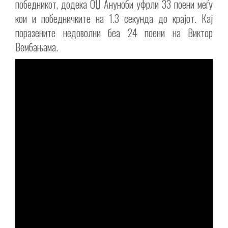
победникот, додека ОЏ Ануноби уфрли 33 поени меѓу
кои и победничките на 1.3 секунда до крајот. Кај
поразените недоволни беа 24 поени на Виктор
Вембањама.