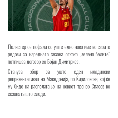
Пелистер се пофали со уште едно ново име во своите
редови за наредната сезона откако „зелено-белите“
потпишаа договор со Бојан Димитриев.
Станува збор за уште еден младински
репрезентативец на Македонија, по Ќириловски, кој ќе
му биде на располагање на новиот тренер Спасев во
сезоната што следи.