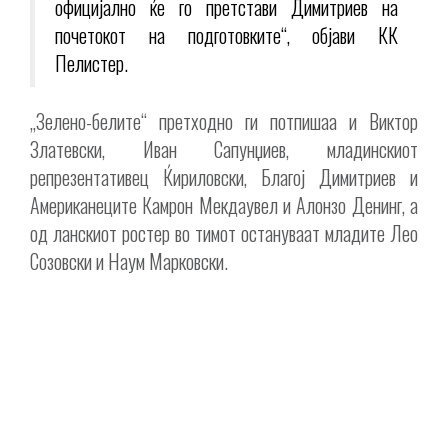
официјално ќе го претстави Димитриев на
почетокот на подготовките“, објави КК
Пелистер.
„Зелено-белите“ претходно ги потпишаа и Виктор
Златевски, Иван Сапунџиев, младинскиот
репрезентативец Ќириловски, Благој Димитриев и
Американеците Камрон Мекдаувел и Алонзо Денинг, а
од ланскиот ростер во тимот остануваат младите Лео
Созовски и Наум Марковски.