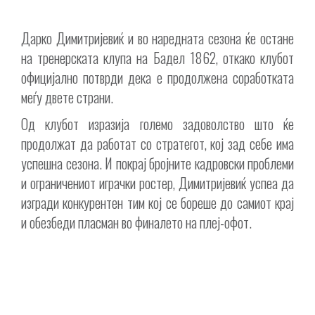
Дарко Димитријевиќ и во наредната сезона ќе остане
на тренерската клупа на Бадел 1862, откако клубот
официјално потврди дека е продолжена соработката
меѓу двете страни.
Од клубот изразија големо задоволство што ќе
продолжат да работат со стратегот, кој зад себе има
успешна сезона. И покрај бројните кадровски проблеми
и ограничениот играчки ростер, Димитријевиќ успеа да
изгради конкурентен тим кој се бореше до самиот крај
и обезбеди пласман во финалето на плеј-офот.