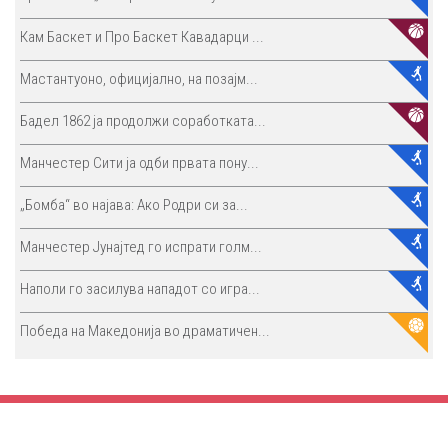
Кам Баскет и Про Баскет Кавадарци ...
Мастантуоно, официјално, на позајм...
Бадел 1862 ја продолжи соработката...
Манчестер Сити ја одби првата пону...
„Бомба“ во најава: Ако Родри си за...
Манчестер Јунајтед го испрати голм...
Наполи го засилува нападот со игра...
Победа на Македонија во драматичен...