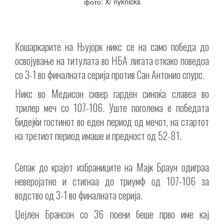
фото: X/ nyknicks
Кошаркарите на Њујорк никс се на само победа до
освојување на титулата во НБА лигата откако поведоа
со 3-1 во финалната серија против Сан Антонио спурс.
Никс во Медисон сквер гарден синоќа славеа во
трилер меч со 107-106. Уште поголема е победата
бидејќи гостинот во еден период од мечот, на стартот
на третиот период имаше и предност од 52-81.
Сепак до крајот избраниците на Мајк Браун одиграа
неверојатно и стигнаа до триумф од 107-106 за
водство од 3-1 во финалната серија.
Џејлен Брансон со 36 поени беше прво име кај