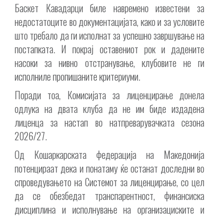
Баскет Кавадарци биле навремено известени за
недостатоците во документацијата, како и за условите
што требало да ги исполнат за успешно завршување на
постапката. И покрај оставениот рок и дадените
насоки за нивно отстранување, клубовите не ги
исполниле пропишаните критериуми.
Поради тоа, Комисијата за лиценцирање донела
одлука на двата клуба да не им биде издадена
лиценца за настап во натпреварувачката сезона
2026/27.
Од Кошаркарската федерација на Македонија
потенцираат дека и понатаму ќе останат доследни во
спроведувањето на Системот за лиценцирање, со цел
да се обезбедат транспарентност, финансиска
дисциплина и исполнување на организациските и