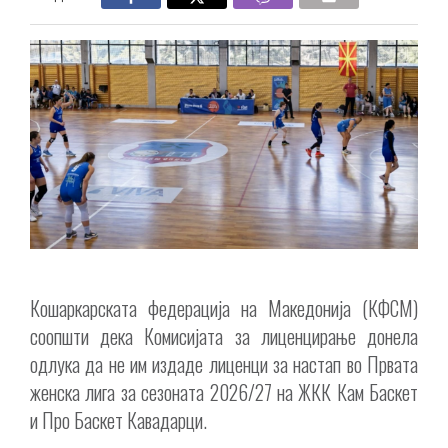
Кошаркарската федерација на Македонија (КФСМ)
соопшти дека Комисијата за лиценцирање донела
одлука да не им издаде лиценци за настап во Првата
женска лига за сезоната 2026/27 на ЖКК Кам Баскет
и Про Баскет Кавадарци.