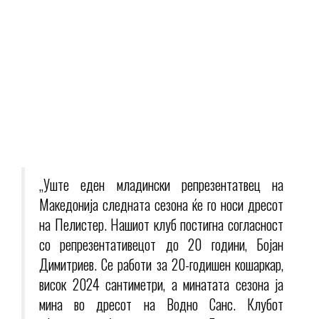
„Уште еден младински репрезентатвец на
Македонија следната сезона ќе го носи дресот
на Пелистер. Нашиот клуб постигна согласност
со репрезентативецот до 20 години, Бојан
Димитриев. Се работи за 20-годишен кошаркар,
висок 2024 сантиметри, а минатата сезона ја
мина во дресот на Водно Санс. Клубот