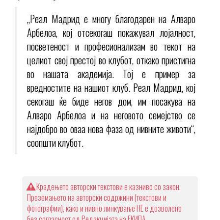
„Реал Мадрид е многу благодарен на Алваро
Арбелоа, кој отсекогаш покажувал лојалност,
посветеност и професионализам во текот на
целиот свој престој во клубот, откако пристигна
во нашата академија. Тој е пример за
вредностите на нашиот клуб. Реал Мадрид, кој
секогаш ќе биде негов дом, им посакува на
Алваро Арбелоа и на неговото семејство се
најдобро во оваа нова фаза од нивните животи“,
соопшти клубот.
Крадењето авторски текстови е казниво со закон.
Преземањето на авторски содржини (текстови и
фотографии), како и нивно линкување НЕ е дозволено
без согласност од Редакцијата на ЕКИПА