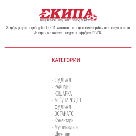
За добри резултати треба добра ЕКИПА! Ако сакате да ги дознаете сите работи во и околу спортот во
Македонија и во светот – следете ја најдобрата ЕКИПА!
КАТЕГОРИИ
ФУДБАЛ
РАКОМЕТ
КОШАРКА
МЕЃУНАРОДЕН
ФУДБАЛ
ОСТАНАТО
Коментари
Мултимедија
Шоу-тајм