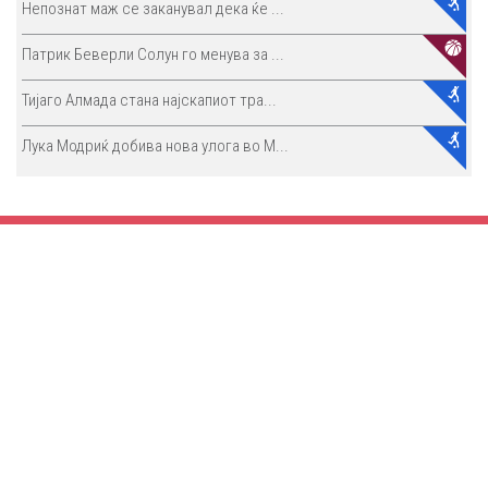
Непознат маж се заканувал дека ќе ...
Патрик Беверли Солун го менува за ...
Тијаго Алмада стана најскапиот тра...
Лука Модриќ добива нова улога во М...