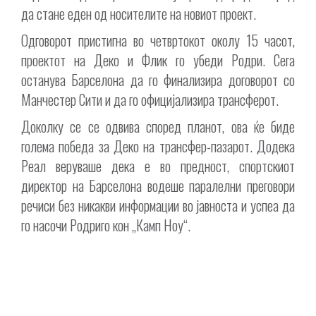
да стане еден од носителите на новиот проект.
Одговорот пристигна во четвртокот околу 15 часот,
проектот на Деко и Флик го убеди Родри. Сега
останува Барселона да го финализира договорот со
Манчестер Сити и да го официјализира трансферот.
Доколку се се одвива според планот, ова ќе биде
голема победа за Деко на трансфер-пазарот. Додека
Реал веруваше дека е во предност, спортскиот
директор на Барселона водеше паралелни преговори
речиси без никакви информации во јавноста и успеа да
го насочи Родриго кон „Камп Ноу“.