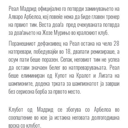
Реал Мадрид официјално го потврди заминувањето на
Алваро Арбелоа, кој повеќе нема да биде главен тренер
на првиот тим. Веста доаѓа пред очекуваната потврда
за доаѓањето на Жозе Мурињо во кралскиот клуб.
Поранешниот дефанзивец на Реал остана на чело 28
натпревари, победувајќи во 18, двапати ремизираше, а
осум пати беше поразен. Сепак, неговиот тим не успеа
да остави значаен белег во натпреварувањата. Реал
беше елиминиран од Купот на Кралот и Лигата на
шампионите, додека трката за шампионатот ја заврши
без сериозна борба за првото место.
Клубот од Мадрид се збогува со Арбелоа во
соопштение во кое ја истакна неговата долгогодишна
врска со клубот.