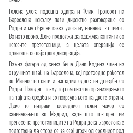
Голема улога подоцна одигра и Флик. Тренерот на
Барселона неколку пати директно разговараше со
Родри и му објасни каква улога му наменил во тимот.
Во исто време, Деко продолжи да одржува контакти со
неговите претставници, а целата операција се
одвиваше со најстрога дискреција.
Важна фигура од сенка беше Дани Кодина, член на
стручниот штаб на Барселона, кој претходно работел
во Манчестер сити и изградил однос на доверба со
Родри. Наводно, токму тој помогнал во организирањето
на тајната средба и во поврзувањето на двете страни.
Деко го направи последниот голем чекор со
заминувањето во Мадрид, каде што повторно им
пренесе на претставниците на Родри дека Барселона е
подготвена да стори се за овој играч од средниот ред