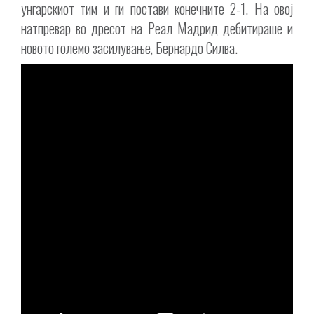
унгарскиот тим и ги постави конечните 2-1. На овој
натпревар во дресот на Реал Мадрид дебитираше и
новото големо засилување, Бернардо Силва.