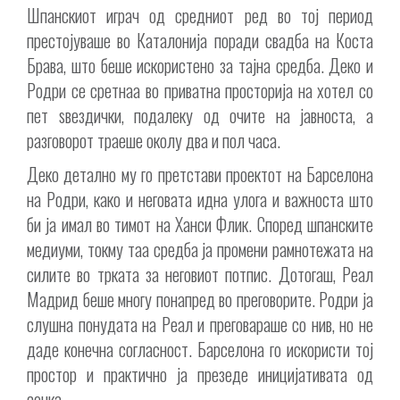
Шпанскиот играч од средниот ред во тој период
престојуваше во Каталонија поради свадба на Коста
Брава, што беше искористено за тајна средба. Деко и
Родри се сретнаа во приватна просторија на хотел со
пет ѕвездички, подалеку од очите на јавноста, а
разговорот траеше околу два и пол часа.
Деко детално му го претстави проектот на Барселона
на Родри, како и неговата идна улога и важноста што
би ја имал во тимот на Ханси Флик. Според шпанските
медиуми, токму таа средба ја промени рамнотежата на
силите во трката за неговиот потпис. Дотогаш, Реал
Мадрид беше многу понапред во преговорите. Родри ја
слушна понудата на Реал и преговараше со нив, но не
даде конечна согласност. Барселона го искористи тој
простор и практично ја презеде иницијативата од
сенка.