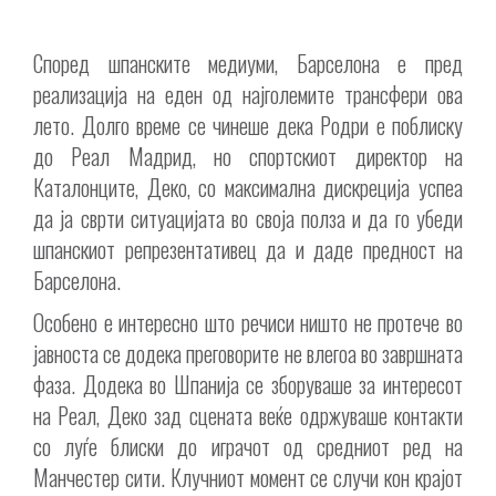
Според шпанските медиуми, Барселона е пред
реализација на еден од најголемите трансфери ова
лето. Долго време се чинеше дека Родри е поблиску
до Реал Мадрид, но спортскиот директор на
Каталонците, Деко, со максимална дискреција успеа
да ја сврти ситуацијата во своја полза и да го убеди
шпанскиот репрезентативец да и даде предност на
Барселона.
Особено е интересно што речиси ништо не протече во
јавноста се додека преговорите не влегоа во завршната
фаза. Додека во Шпанија се зборуваше за интересот
на Реал, Деко зад сцената веќе одржуваше контакти
со луѓе блиски до играчот од средниот ред на
Манчестер сити. Клучниот момент се случи кон крајот