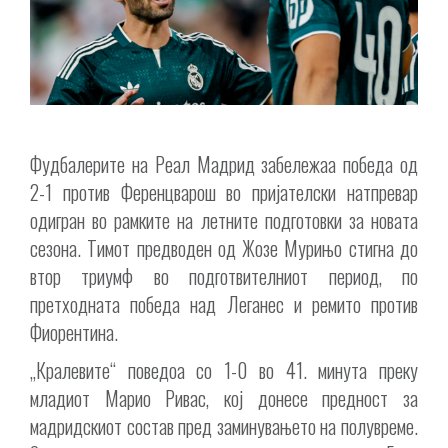
Фудбалерите на Реал Мадрид забележаа победа од
2-1 против Ференцварош во пријателски натпревар
одигран во рамките на летните подготовки за новата
сезона. Тимот предводен од Жозе Мурињо стигна до
втор триумф во подготвителниот период, по
претходната победа над Леганес и ремито против
Фиорентина.
„Кралевите“ поведоа со 1-0 во 41. минута преку
младиот Марио Ривас, кој донесе предност за
мадридскиот состав пред заминувањето на полувреме.