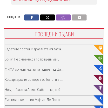
СПОДЕЛИ:
ПОСЛЕДНИ ОБЈАВИ
Кадетите против Израел атакуваат н...
Бојку: Не смееме да го потцениме С...
ФИФА со критика за нападите над Џа...
Кошаркарките со пораз од Естонија ...
Нов дебакл на Арина Сабаленка, наб...
Емотивна вечер во Мајами: Де Пол п...