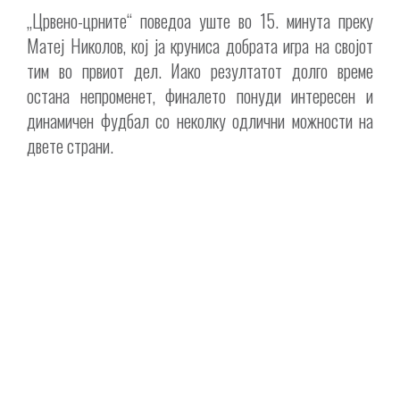
„Црвено-црните“ поведоа уште во 15. минута преку
Матеј Николов, кој ја круниса добрата игра на својот
тим во првиот дел. Иако резултатот долго време
остана непроменет, финалето понуди интересен и
динамичен фудбал со неколку одлични можности на
двете страни.