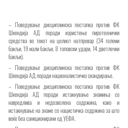
– Поведување дисциплинска постапка против ФК
Шкендија АД поради користење пиротехнички
средства во текот на целиот натпревар (34 големи
бакљи, 19 мали бакљи, 8 топовски удари, 14 дветлечки
бакљи).
– Поведување дисциплинска постапка против ФК
Шкендија АД поради националистичко скандирање.
– Поведување дисциплинска постапка против ФК
Шкендија АД поради истакнување знамиња со
навредлива и недозволена содржина, како и
истакнување на знаме со нацистичка содржина за што
веќе беа санкционирани од УЕФА.