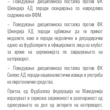
– Поведување дисциплинска постапка против ФК
Шкендија АД поради скандирања со навредлива
содржина кон ФФM.
– Поведување дисциплинска постапка против ФК
Шкендија АД поради одбивање да ги примат
медалите, како и поради недоличен и деградирачки
однос на фудбалерите и официјалните лица на клубот
за време на церемонијата по завршувањето на
натпреварот.
– Поведување дисциплинска постапка против ФК
Силекс АД поради националистички извици и употреба
на пиротехнички средства.
Притоа, од Фудбалска федерација на Македонија
изразуваат и сериозна загриженост и разочараност од
однесувањето на дел од актерите на натпреварот,