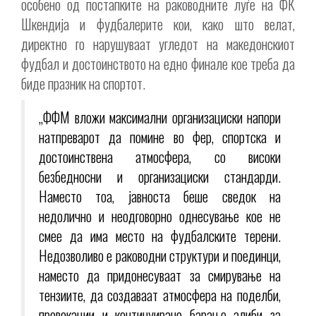
особено од постапките на раководните луѓе на ФК
Шкендија и фудбалерите кои, како што велат,
директно го нарушуваат угледот на македонскиот
фудбал и достоинството на едно финале кое треба да
биде празник на спортот.
„ФФМ вложи максимални организациски напори
натпреварот да помине во фер, спортска и
достоинствена атмосфера, со високи
безбедносни и организациски стандарди.
Наместо тоа, јавноста беше сведок на
недолично и неодговорно однесување кое не
смее да има место на фудбалските терени.
Недозволиво е раководни структури и поединци,
наместо да придонесуваат за смирување на
тензиите, да создаваат атмосфера на поделби,
провокации и континуирано барање алиби за