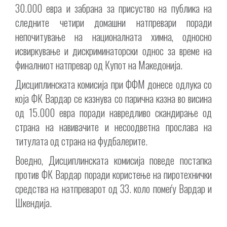
30.000 евра и забрана за присуство на публика на
следните четири домашни натпревари поради
непочитување на националната химна, односно
исвиркување и дискриминаторски однос за време на
финалниот натпревар од Купот на Македонија.
Дисциплинската комисија при ФФМ донесе одлука со
која ФК Вардар се казнува со парична казна во висина
од 15.000 евра поради навредливо скандирање од
страна на навивачите и несоодветна прослава на
титулата од страна на фудбалерите.
Воедно, Дисциплинската комисија поведе постапка
против ФК Вардар поради користење на пиротехнички
средства на натпреварот од 33. коло помеѓу Вардар и
Шкендија.