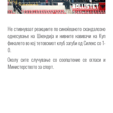
Не стивнуваат реакциите по синоќешното скандалозно
однесување на Шкендија и нивните навивачи на Куп
финалето во кој тетовскиот клуб загуби од Силекс со 1-
0.
Околу сите случување со соопштение се огласи и
Министерството за спорт.