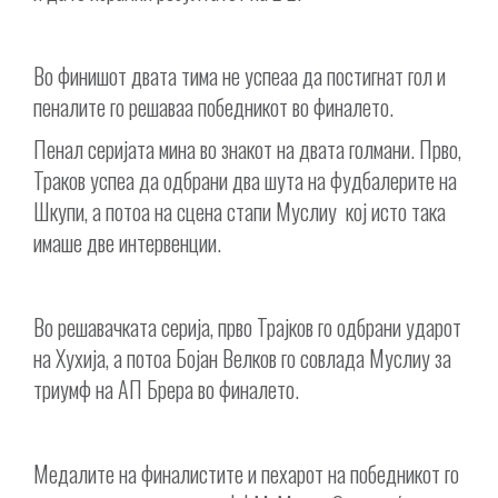
Во финишот двата тима не успеаа да постигнат гол и
пеналите го решаваа победникот во финалето.
Пенал серијата мина во знакот на двата голмани. Прво,
Траков успеа да одбрани два шута на фудбалерите на
Шкупи, а потоа на сцена стапи Муслиу кој исто така
имаше две интервенции.
Во решавачката серија, прво Трајков го одбрани ударот
на Хухија, а потоа Бојан Велков го совлада Муслиу за
триумф на АП Брера во финалето.
Медалите на финалистите и пехарот на победникот го