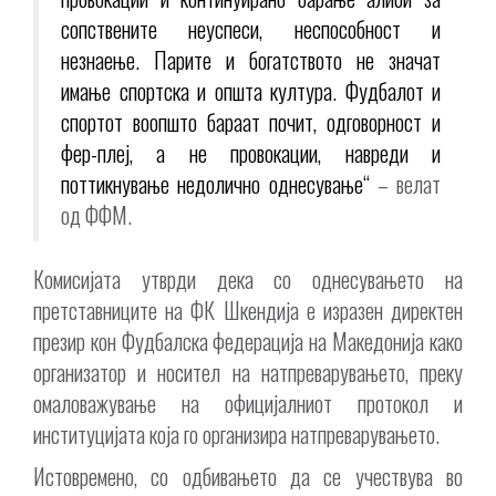
сопствените неуспеси, неспособност и
незнаење. Парите и богатството не значат
имање спортска и општа култура. Фудбалот и
спортот воопшто бараат почит, одговорност и
фер-плеј, а не провокации, навреди и
поттикнување недолично однесување“
– велат
од ФФМ.
Комисијата утврди дека со однесувањето на
претставниците на ФК Шкендија е изразен директен
презир кон Фудбалска федерација на Македонија како
организатор и носител на натпреварувањето, преку
омаловажување на официјалниот протокол и
институцијата која го организира натпреварувањето.
Истовремено, со одбивањето да се учествува во