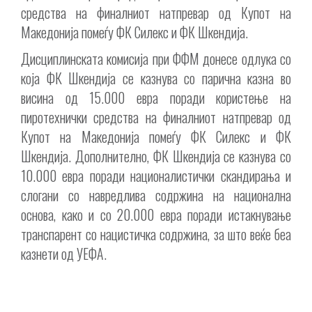
средства на финалниот натпревар од Купот на
Македонија помеѓу ФК Силекс и ФК Шкендија.
Дисциплинската комисија при ФФМ донесе одлука со
која ФК Шкендија се казнува со парична казна во
висина од 15.000 евра поради користење на
пиротехнички средства на финалниот натпревар од
Купот на Македонија помеѓу ФК Силекс и ФК
Шкендија. Дополнително, ФК Шкендија се казнува со
10.000 евра поради националистички скандирања и
слогани со навредлива содржина на национална
основа, како и со 20.000 евра поради истакнување
транспарент со нацистичка содржина, за што веќе беа
казнети од УЕФА.