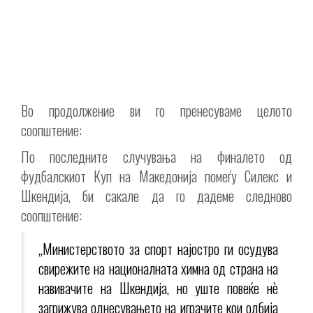
Во продолжение ви го пренесуваме целото
соопштениe:
По последните случувања на финалето од
фудбалскиот Куп на Македонија помеѓу Силекс и
Шкендија, би сакале да го дадеме следново
соопштение:
„Министерството за спорт најостро ги осудува
свирежите на националната химна од страна на
навивачите на Шкендија, но уште повеќе нè
загрижува однесувањето на играчите кои одбија