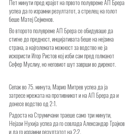
Пет минути пред крајот на првото полувреме АП Брера
успеа да го израмни резултатот, а стрелец на голот
беше Матеј Сејменов.
Во второто полувреме АП Брера се обидуваше да
стигне до предност, инцијативата беше на нејзина
страна, а најголемата можност за водство не ја
искористи Игор Ристов кој изби сам пред голманот
Сефер Муслиу, но неговиот шут заврши во дирекот.
Сепак во 75. минута, Марио Митрев успеа да ја
затресе мрежата на противникот и на АП Брера да и
донесе водство од 2:1.
Радоста на Струмичани траеше само три минути,
Нејази Нухија успеа да го совлада Александар Трајков
и да го израмни резултатот на 2:2.