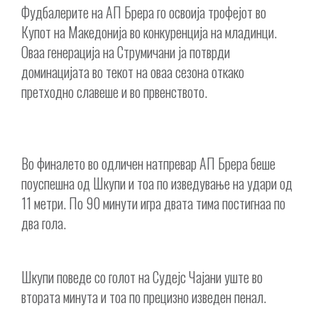
Фудбалерите на АП Брера го освоија трофејот во
Купот на Македонија во конкуренција на младинци.
Оваа генерација на Струмичани ја потврди
доминацијата во текот на оваа сезона откако
претходно славеше и во првенството.
Во финалето во одличен натпревар АП Брера беше
поуспешна од Шкупи и тоа по изведување на удари од
11 метри. По 90 минути игра двата тима постигнаа по
два гола.
Шкупи поведе со голот на Судејс Чајани уште во
втората минута и тоа по прецизно изведен пенал.