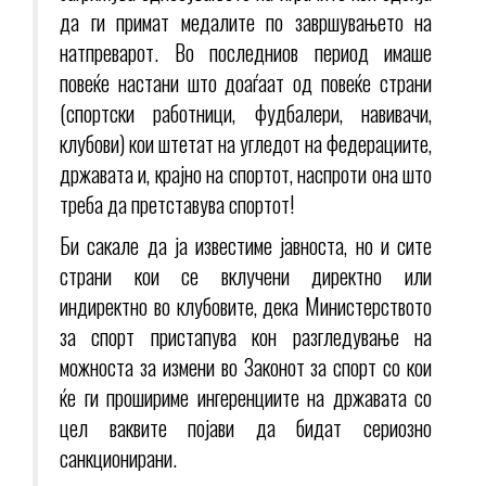
да ги примат медалите по завршувањето на
натпреварот. Во последниов период имаше
повеќе настани што доаѓаат од повеќе страни
(спортски работници, фудбалери, навивачи,
клубови) кои штетат на угледот на федерациите,
државата и, крајно на спортот, наспроти она што
треба да претставува спортот!
Би сакале да ја известиме јавноста, но и сите
страни кои се вклучени директно или
индиректно во клубовите, дека Министерството
за спорт пристапува кон разгледување на
можноста за измени во Законот за спорт со кои
ќе ги прошириме ингеренциите на државата со
цел ваквите појави да бидат сериозно
санкционирани.