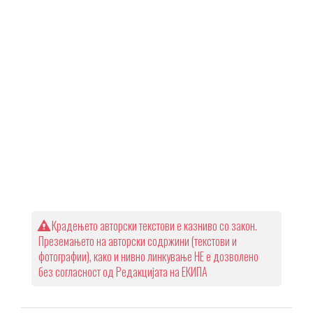
Крадењето авторски текстови е казниво со закон.
Преземањето на авторски содржини (текстови и
фотографии), како и нивно линкување НЕ е дозволено
без согласност од Редакцијата на ЕКИПА