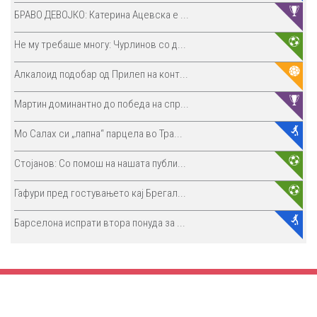
БРАВО ДЕВОЈКО: Катерина Ацевска е ...
Не му требаше многу: Чурлинов со д...
Алкалоид подобар од Прилеп на конт...
Мартин доминантно до победа на спр...
Мо Салах си „лапна“ парцела во Тра...
Стојанов: Со помош на нашата публи...
Гафури пред гостувањето кај Брегал...
Барселона испрати втора понуда за ...