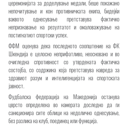
церемонијата за доделување медали, беше покажано
непочитување и кон противничката екипа, бидејќи
ваквото однесување претставува фактичко
непризнавање на резултатот и омаловажување на
постигнатиот спортски успех.
ФФМ оценува дека последното соопштение на ФК
Шкендија е целосно неприфатливо, неосновано и во
очигледна спротивност со утврдената фактичка
состојба, со содржина која претставува навреда за
здравиот разум и интелигенцијата на спортската
јавност.
Фудбалска федерација на Македонија останува
цврсто определена во намерата доследно да ги
санкционира сите облици на недолично однесување,
без разлика на клуб, поединец или функција.