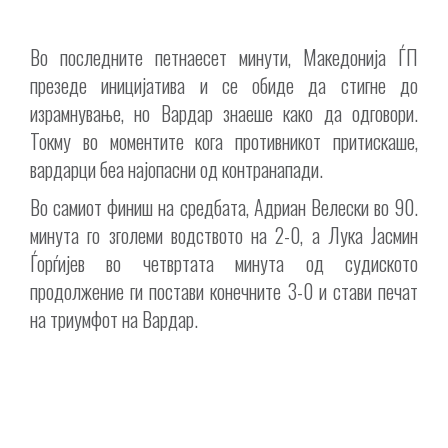
Во последните петнаесет минути, Македонија ЃП
презеде иницијатива и се обиде да стигне до
израмнување, но Вардар знаеше како да одговори.
Токму во моментите кога противникот притискаше,
вардарци беа најопасни од контранапади.
Во самиот финиш на средбата, Адриан Велески во 90.
минута го зголеми водството на 2-0, а Лука Јасмин
Ѓорѓијев во четвртата минута од судиското
продолжение ги постави конечните 3-0 и стави печат
на триумфот на Вардар.