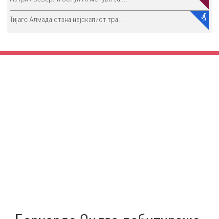
Тијаго Алмада стана најскапиот тра...