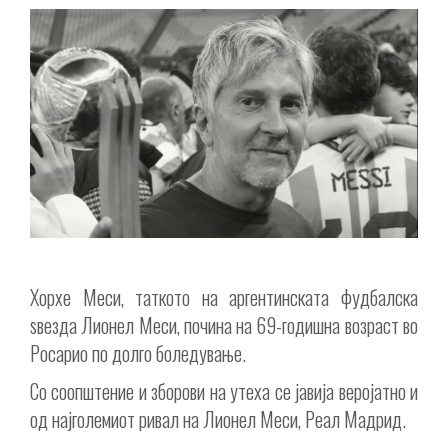
Хорхе Меси, таткото на аргентинската фудбалска
ѕвезда Лионел Меси, почина на 69-годишна возраст во
Росарио по долго боледување.
Со соопштение и зборови на утеха се јавија веројатно и
од најголемиот ривал на Лионел Меси, Реал Мадрид.