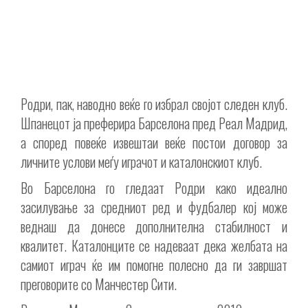
Родри, пак, наводно веќе го избрал својот следен клуб.
Шпанецот ја преферира Барселона пред Реал Мадрид,
а според повеќе извештаи веќе постои договор за
личните услови меѓу играчот и каталонскиот клуб.
Во Барселона го гледаат Родри како идеално
засилување за средниот ред и фудбалер кој може
веднаш да донесе дополнителна стабилност и
квалитет. Каталонците се надеваат дека желбата на
самиот играч ќе им помогне полесно да ги завршат
преговорите со Манчестер Сити.