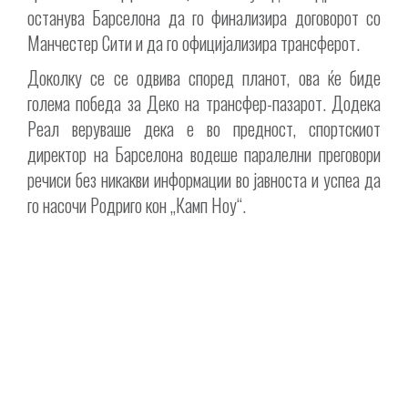
останува Барселона да го финализира договорот со
Манчестер Сити и да го официјализира трансферот.
Доколку се се одвива според планот, ова ќе биде
голема победа за Деко на трансфер-пазарот. Додека
Реал веруваше дека е во предност, спортскиот
директор на Барселона водеше паралелни преговори
речиси без никакви информации во јавноста и успеа да
го насочи Родриго кон „Камп Ноу“.