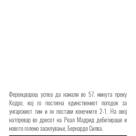
Ференцварош успеа да намали во 57. минута преку
Кодро, кој го постигна единствениот погодок за
унгарскиот тим и ги постави конечните 2-1. На овој
натпревар во дресот на Реал Мадрид дебитираше и
новото големо засилување, Бернардо Силва.