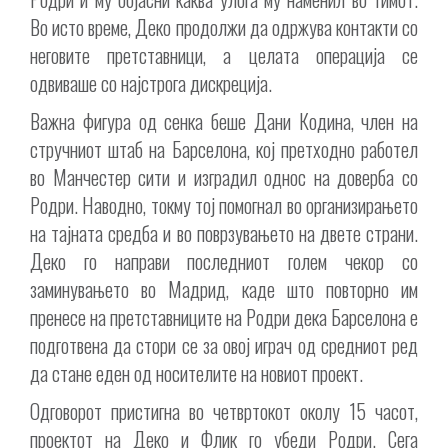
Во исто време, Деко продолжи да одржува контакти со
неговите претставници, а целата операција се
одвиваше со најстрога дискреција.
Важна фигура од сенка беше Дани Кодина, член на
стручниот штаб на Барселона, кој претходно работел
во Манчестер сити и изградил однос на доверба со
Родри. Наводно, токму тој помогнал во организирањето
на тајната средба и во поврзувањето на двете страни.
Деко го направи последниот голем чекор со
заминувањето во Мадрид, каде што повторно им
пренесе на претставниците на Родри дека Барселона е
подготвена да стори се за овој играч од средниот ред
да стане еден од носителите на новиот проект.
Одговорот пристигна во четвртокот околу 15 часот,
проектот на Деко и Флик го убеди Родри. Сега