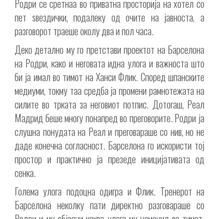
Родри се сретнаа во приватна просторија на хотел со
пет ѕвездички, подалеку од очите на јавноста, а
разговорот траеше околу два и пол часа.
Деко детално му го претстави проектот на Барселона
на Родри, како и неговата идна улога и важноста што
би ја имал во тимот на Ханси Флик. Според шпанските
медиуми, токму таа средба ја промени рамнотежата на
силите во трката за неговиот потпис. Дотогаш, Реал
Мадрид беше многу понапред во преговорите. Родри ја
слушна понудата на Реал и преговараше со нив, но не
даде конечна согласност. Барселона го искористи тој
простор и практично ја презеде иницијативата од
сенка.
Голема улога подоцна одигра и Флик. Тренерот на
Барселона неколку пати директно разговараше со
Родри и му објасни каква улога му наменил во тимот.