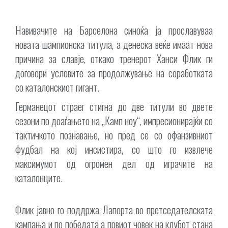
Навивачите на Барселона синоќа ја прославуваа
новата шампионска титула, а денеска веќе имаат нова
причина за славје, откако тренерот Ханси Флик ги
договори условите за продолжување на соработката
со каталонскиот гигант.
Германецот страег стигна до две титули во двете
сезони по доаѓањето на „Камп ноу“, импресионирајќи со
тактичкото познавање, но пред се со офанзивниот
фудбал на кој инсистира, со што го извлече
максимумот од огромен дел од играчите на
каталонците.
Флик јавно го поддржа Лапорта во претседателската
кампања и по победата а првиот човек на клубот стана