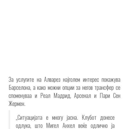
За услугите на Алварез најголем интерес покажува
Барселона, а како можни опции за негов трансфер се
споменуваа и Реал Мадрид, Арсенал и Пари Сен
Жермен.
„Ситуацијата е многу јасна. Клубот донесе
одлука, што Мигел Анхел веќе одлично ја