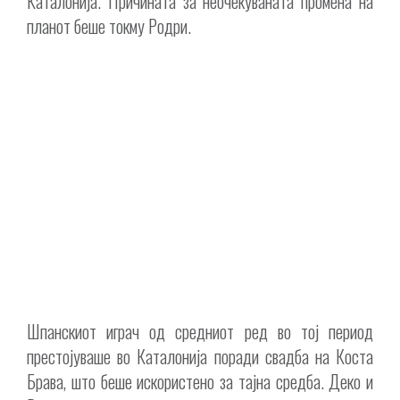
Каталонија. Причината за неочекуваната промена на
планот беше токму Родри.
Шпанскиот играч од средниот ред во тој период
престојуваше во Каталонија поради свадба на Коста
Брава, што беше искористено за тајна средба. Деко и