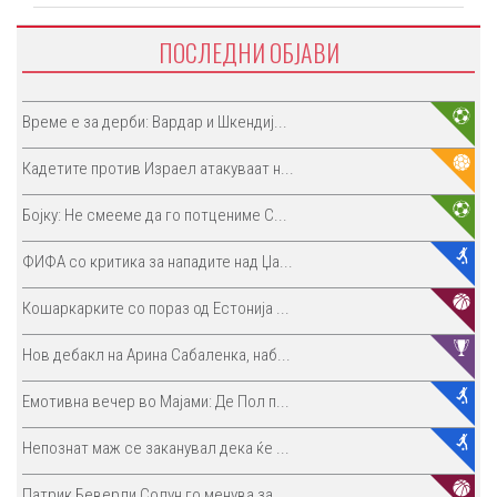
ПОСЛЕДНИ ОБЈАВИ
Време е за дерби: Вардар и Шкендиј...
Кадетите против Израел атакуваат н...
Бојку: Не смееме да го потцениме С...
ФИФА со критика за нападите над Џа...
Кошаркарките со пораз од Естонија ...
Нов дебакл на Арина Сабаленка, наб...
Емотивна вечер во Мајами: Де Пол п...
Непознат маж се заканувал дека ќе ...
Патрик Беверли Солун го менува за ...