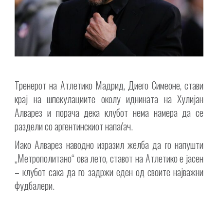
Тренерот на Атлетико Мадрид, Диего Симеоне, стави
крај на шпекулациите околу иднината на Хулијан
Алварез и порача дека клубот нема намера да се
раздели со аргентинскиот напаѓач.
Иако Алварез наводно изразил желба да го напушти
„Метрополитано“ ова лето, ставот на Атлетико е јасен
– клубот сака да го задржи еден од своите најважни
фудбалери.