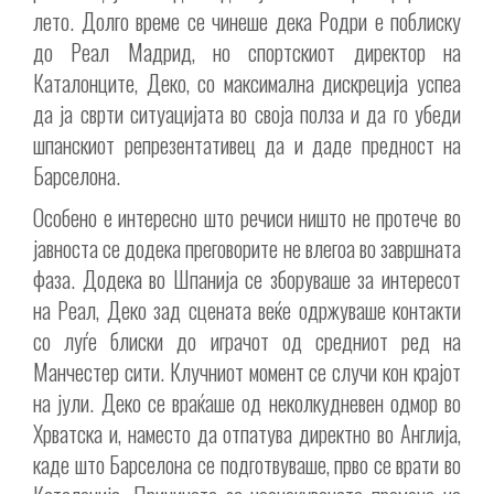
лето. Долго време се чинеше дека Родри е поблиску
до Реал Мадрид, но спортскиот директор на
Каталонците, Деко, со максимална дискреција успеа
да ја сврти ситуацијата во своја полза и да го убеди
шпанскиот репрезентативец да и даде предност на
Барселона.
Особено е интересно што речиси ништо не протече во
јавноста се додека преговорите не влегоа во завршната
фаза. Додека во Шпанија се зборуваше за интересот
на Реал, Деко зад сцената веќе одржуваше контакти
со луѓе блиски до играчот од средниот ред на
Манчестер сити. Клучниот момент се случи кон крајот
на јули. Деко се враќаше од неколкудневен одмор во
Хрватска и, наместо да отпатува директно во Англија,
каде што Барселона се подготвуваше, прво се врати во