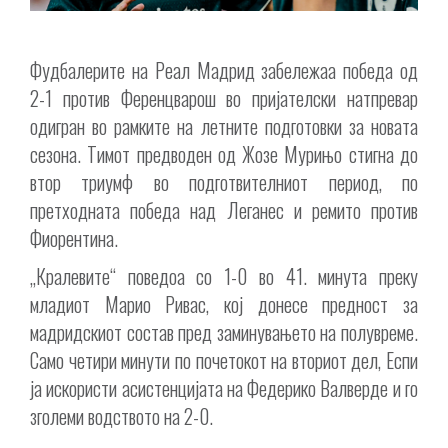
Фудбалерите на Реал Мадрид забележаа победа од
2-1 против Ференцварош во пријателски натпревар
одигран во рамките на летните подготовки за новата
сезона. Тимот предводен од Жозе Мурињо стигна до
втор триумф во подготвителниот период, по
претходната победа над Леганес и ремито против
Фиорентина.
„Кралевите“ поведоа со 1-0 во 41. минута преку
младиот Марио Ривас, кој донесе предност за
мадридскиот состав пред заминувањето на полувреме.
Само четири минути по почетокот на вториот дел, Еспи
ја искористи асистенцијата на Федерико Валверде и го
зголеми водството на 2-0.