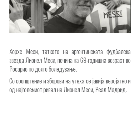
Хорхе Меси, таткото на аргентинската фудбалска
ѕвезда Лионел Меси, почина на 69-годишна возраст во
Росарио по долго боледување.
Со соопштение и зборови на утеха се јавија веројатно и
од најголемиот ривал на Лионел Меси, Реал Мадрид.