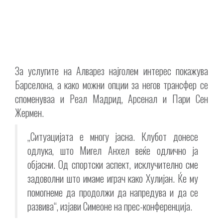
За услугите на Алварез најголем интерес покажува
Барселона, а како можни опции за негов трансфер се
споменуваа и Реал Мадрид, Арсенал и Пари Сен
Жермен.
„Ситуацијата е многу јасна. Клубот донесе
одлука, што Мигел Анхел веќе одлично ја
објасни. Од спортски аспект, исклучително сме
задоволни што имаме играч како Хулијан. Ќе му
помогнеме да продолжи да напредува и да се
развива“, изјави Симеоне на прес-конференција.