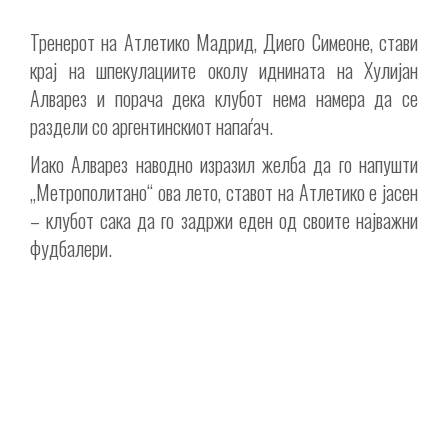
Тренерот на Атлетико Мадрид, Диего Симеоне, стави
крај на шпекулациите околу иднината на Хулијан
Алварез и порача дека клубот нема намера да се
раздели со аргентинскиот напаѓач.
Иако Алварез наводно изразил желба да го напушти
„Метрополитано“ ова лето, ставот на Атлетико е јасен
– клубот сака да го задржи еден од своите најважни
фудбалери.