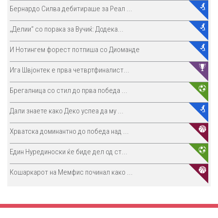
Бернардо Силва дебитираше за Реал ...
„Делии“ со порака за Вучиќ: Додека...
И Нотингем форест потпиша со Диоманде
Ига Швјонтек е прва четвртфиналист...
Брегалница со стил до прва победа ...
Дали знаете како Деко успеа да му ...
Хрватска доминантно до победа над ...
Един Нурединоски ќе биде дел од ст...
Кошаркарот на Мемфис починал како ...