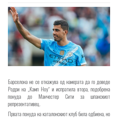
Барселона не се откажува од намерата да го доведе
Родри на „Камп Ноу“ и испратила втора, подобрена
понуда до Манчестер Сити за шпанскиот
репрезентативец.
Првата понуда на каталонскиот клуб била одбиена, но