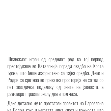
Шпанскиот играч од средниот ред во тој период
престојуваше во Каталонија поради свадба на Коста
Брава, што беше искористено за тајна средба. Деко и
Родри се сретнаа во приватна просторија на хотел со
пет ѕвездички, подалеку од очите на јавноста, а
разговорот траеше околу два и пол часа.
Деко детално му го претстави проектот на Барселона
на Родри, како и неговата идна улога и важноста што