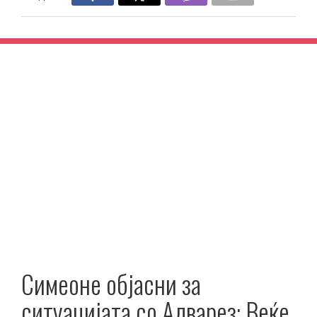
Симеоне објасни за
ситуацијата со Алварез: Веќе