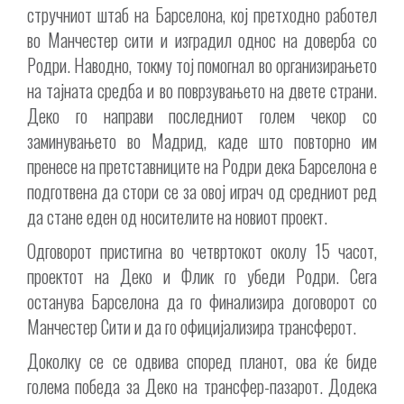
стручниот штаб на Барселона, кој претходно работел
во Манчестер сити и изградил однос на доверба со
Родри. Наводно, токму тој помогнал во организирањето
на тајната средба и во поврзувањето на двете страни.
Деко го направи последниот голем чекор со
заминувањето во Мадрид, каде што повторно им
пренесе на претставниците на Родри дека Барселона е
подготвена да стори се за овој играч од средниот ред
да стане еден од носителите на новиот проект.
Одговорот пристигна во четвртокот околу 15 часот,
проектот на Деко и Флик го убеди Родри. Сега
останува Барселона да го финализира договорот со
Манчестер Сити и да го официјализира трансферот.
Доколку се се одвива според планот, ова ќе биде
голема победа за Деко на трансфер-пазарот. Додека