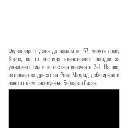
Ференцварош успеа да намали во 57. минута преку
Кодро, кој го постигна единствениот погодок за
унгарскиот тим и ги постави конечните 2-1. На овој
натпревар во дресот на Реал Мадрид дебитираше и
новото големо засилување, Бернардо Силва.