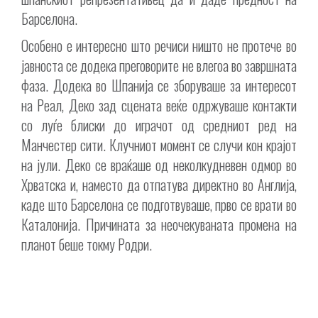
Барселона.
Особено е интересно што речиси ништо не протече во
јавноста се додека преговорите не влегоа во завршната
фаза. Додека во Шпанија се зборуваше за интересот
на Реал, Деко зад сцената веќе одржуваше контакти
со луѓе блиски до играчот од средниот ред на
Манчестер сити. Клучниот момент се случи кон крајот
на јули. Деко се враќаше од неколкудневен одмор во
Хрватска и, наместо да отпатува директно во Англија,
каде што Барселона се подготвуваше, прво се врати во
Каталонија. Причината за неочекуваната промена на
планот беше токму Родри.