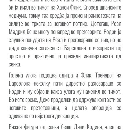
би ја имал во тимот на Ханси Флик. Според шпанските
медиуми, токму таа средба ја промени рамнотежата на
силите во трката за неговиот потпис. Дотогаш, Реал
Мадрид беше многу понапред во преговорите. Родри ја
слушна понудата на Реал и преговараше со нив, но не
даде конечна согласност. Барселона го искористи тој
простор и практично ја презеде иницијативата од
сенка.
Голема улога подоцна одигра и Флик. Тренерот на
Барселона неколку пати директно разговараше со
Родри и му објасни каква улога му наменил во тимот.
Во исто време, Деко продолжи да одржува контакти со
неговите претставници, а целата операција се
одвиваше со најстрога дискреција.
Важна фигура од сенка беше Дани Кодина, член на