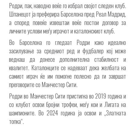
Родри, пак, наводно веќе го избрал својот следен клуб.
Шпанецот ја преферира Барселона пред Реал Мадрид,
а според повеќе извештаи веќе постои договор за
личните услови меѓу играчот и каталонскиот клуб.
Во Барселона го гледаат Родри како идеално
засилување за средниот ред и фудбалер кој може
веднаш да донесе дополнителна стабилност и
квалитет. Каталонците се надеваат дека желбата на
самиот играч ќе им помогне полесно да ги завршат
преговорите со Манчестер Сити.
Родри во Манчестер Сити пристигна во 2019 година и
со клубот освои бројни трофеи, меѓу кои и Лигата на
шампионите. Во 2024 година ја освои и „Златната
топка“.