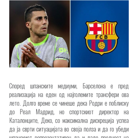
Според шпанските медиуми, Барселона е пред
реализација на еден од најголемите трансфери ова
лето. Долго време се чинеше дека Родри е поблиску
до Реал Мадрид, но спортскиот директор на
Каталонците, Деко, со максимална дискреција успеа
да ја сврти ситуацијата во своја полза и да го убеди
шпанскиот репрезентативец да и даде предност на