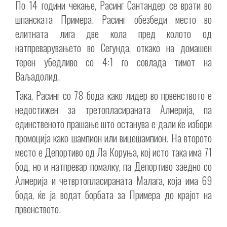
По 14 години чекање, Расинг Сантандер се врати во
шпанската Примера.
Расинг обезбеди место во
елитната лига две кола пред колото од
натпреварувањето во Сегунда, откако на домашен
терен убедливо со 4:1 го совлада тимот на
Ваљадолид.
Така, Расинг со 78 бода како лидер во првенството е
недостижен за третопласираната Алмерија, па
единственото прашање што останува е дали ќе избори
промоција како шампион или вицешампион. На второто
место е Депортиво од Ла Коруња, кој исто така има 71
бод, но и натпревар помалку, па Депортиво заедно со
Алмерија и четвртопласираната Малага, која има 69
бода, ќе ја водат борбата за Примера до крајот на
првенството.