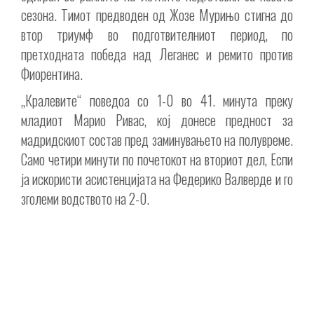
сезона. Тимот предводен од Жозе Мурињо стигна до
втор триумф во подготвителниот период, по
претходната победа над Леганес и ремито против
Фиорентина.
„Кралевите“ поведоа со 1-0 во 41. минута преку
младиот Марио Ривас, кој донесе предност за
мадридскиот состав пред заминувањето на полувреме.
Само четири минути по почетокот на вториот дел, Еспи
ја искористи асистенцијата на Федерико Валверде и го
зголеми водството на 2-0.