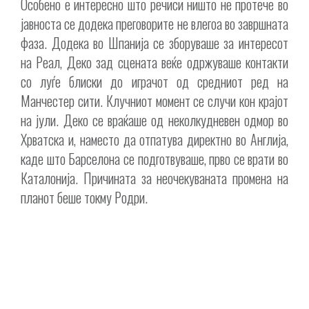
Особено е интересно што речиси ништо не протече во
јавноста се додека преговорите не влегоа во завршната
фаза. Додека во Шпанија се зборуваше за интересот
на Реал, Деко зад сцената веќе одржуваше контакти
со луѓе блиски до играчот од средниот ред на
Манчестер сити. Клучниот момент се случи кон крајот
на јули. Деко се враќаше од неколкудневен одмор во
Хрватска и, наместо да отпатува директно во Англија,
каде што Барселона се подготвуваше, прво се врати во
Каталонија. Причината за неочекуваната промена на
планот беше токму Родри.