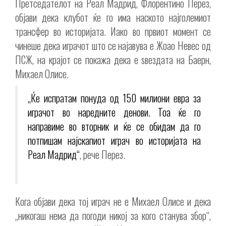
Претседателот на Реал Мадрид, Флорентино Перез,
објави дека клубот ќе го има наското најголемиот
трансфер во историјата. Иако во првиот момент се
чинеше дека играчот што се најавува е Жоао Невес од
ПСЖ, на крајот се покажа дека е ѕвездата на Баерн,
Михаел Олисе.
„Ќе испратам понуда од 150 милиони евра за
играчот во наредните денови. Тоа ќе го
направиме во вторник и ќе се обидам да го
потпишам најскапиот играч во историјата на
Реал Мадрид“
, рече Перез.
Кога објави дека тој играч не е Михаел Олисе и дека
„никогаш нема да погоди никој за кого станува збор“,