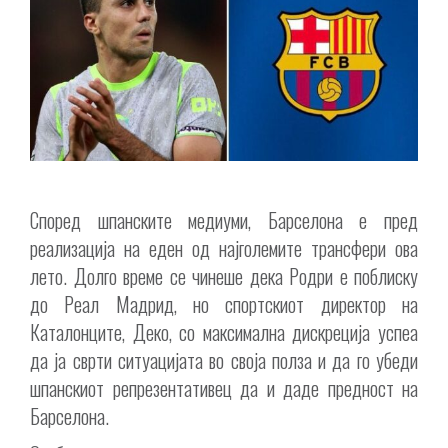
Според шпанските медиуми, Барселона е пред
реализација на еден од најголемите трансфери ова
лето. Долго време се чинеше дека Родри е поблиску
до Реал Мадрид, но спортскиот директор на
Каталонците, Деко, со максимална дискреција успеа
да ја сврти ситуацијата во своја полза и да го убеди
шпанскиот репрезентативец да и даде предност на
Барселона.