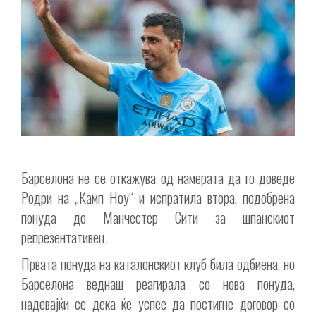
Барселона не се откажува од намерата да го доведе
Родри на „Камп Ноу“ и испратила втора, подобрена
понуда до Манчестер Сити за шпанскиот
репрезентативец.
Првата понуда на каталонскиот клуб била одбиена, но
Барселона веднаш реагирала со нова понуда,
надевајќи се дека ќе успее да постигне договор со