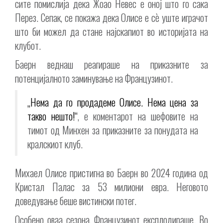
сите помислија дека Жоао Невес е оној што го сака
Перез. Сепак, се покажа дека Олисе е сè уште играчот
што би можел да стане најскапиот во историјата на
клубот.
Баерн веднаш реагираше на приказните за
потенцијалното заминување на Французинот.
„Нема да го продадеме Олисе. Нема цена за
такво нешто!“
, е коментарот на шефовите на
тимот од Минхен за приказните за понудата на
кралскиот клуб.
Михаел Олисе пристигна во Баерн во 2024 година од
Кристал Палас за 53 милиони евра. Неговото
доведување беше вистински потег.
Особено оваа сезона, Французинот експлодираше. Во