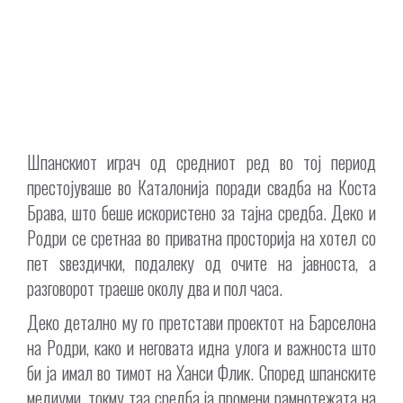
Шпанскиот играч од средниот ред во тој период
престојуваше во Каталонија поради свадба на Коста
Брава, што беше искористено за тајна средба. Деко и
Родри се сретнаа во приватна просторија на хотел со
пет ѕвездички, подалеку од очите на јавноста, а
разговорот траеше околу два и пол часа.
Деко детално му го претстави проектот на Барселона
на Родри, како и неговата идна улога и важноста што
би ја имал во тимот на Ханси Флик. Според шпанските
медиуми, токму таа средба ја промени рамнотежата на