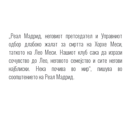
„Реал Мадрид, неговиот претседател и Управниот
одбор длабоко жалат за смртта на Хорхе Меси,
таткото на Лео Меси. Нашиот клуб сака да изрази
сочувство до Лео, неговото семејство и сите негови
најблиски. Нека почива во мир“, пишува во
соопштението на Реал Мадрид.