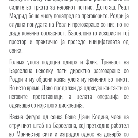
силите во трката за неговиот потпис. Дотогаш, Реал
Мадрид беше многу понапред во преговорите. Родри ја
слушна понудата на Реал и преговараше со нив, но не
даде конечна согласност. Барселона го искористи тој
простор и практично ја презеде иницијативата од
сенка.
Голема улога подоцна одигра и Флик. Тренерот на
Барселона неколку пати директно разговараше со
Родри и му објасни каква улога му наменил во тимот.
Во исто време, Деко продолжи да одржува контакти со
неговите претставници, а целата операција се
одвиваше со најстрога дискреција.
Важна фигура од сенка беше Дани Кодина, член на
стручниот штаб на Барселона, кој претходно работел
во Манчестер сити и изградил однос на доверба со