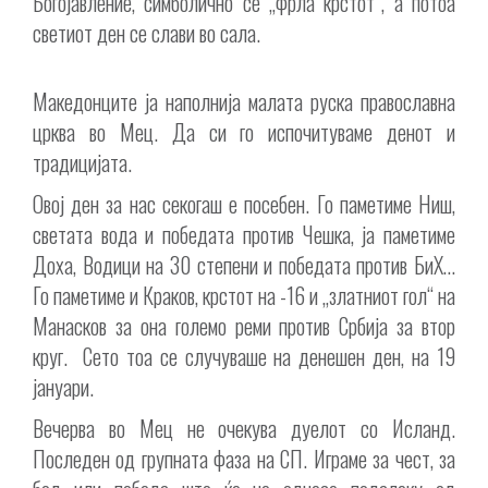
Богојавление, симболично се „фрла крстот“, а потоа
светиот ден се слави во сала.
Македонците ја наполнија малата руска православна
црква во Мец. Да си го испочитуваме денот и
традицијата.
Овој ден за нас секогаш е посебен. Го паметиме Ниш,
светата вода и победата против Чешка, ја паметиме
Доха, Водици на 30 степени и победата против БиХ…
Го паметиме и Краков, крстот на -16 и „златниот гол“ на
Манасков за она големо реми против Србија за втор
круг. Сето тоа се случуваше на денешен ден, на 19
јануари.
Вечерва во Мец не очекува дуелот со Исланд.
Последен од групната фаза на СП. Играме за чест, за