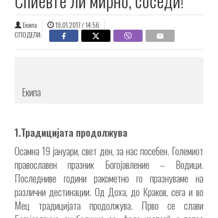
Спиевте ли мирно, соседи!
Екипа
19.01.2017 / 14:56
СПОДЕЛИ:
Екипа
1.Традицијата продолжува
Осамна 19 јануари, свет ден, за нас посебен. Големиот
православен празник Богојавление – Водици.
Последниве години ракометно го празнуваме на
различни дестинации. Од Доха, до Краков, сега и во
Мец традицијата продолжува. Прво се слави