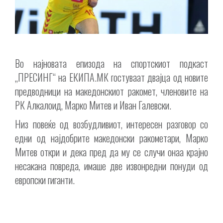
Во најновата епизода на спортскиот подкаст
„ПРЕСИНГ“ на ЕКИПА.МК гостуваат двајца од новите
предводници на македонскиот ракомет, членовите на
РК Алкалоид, Марко Митев и Иван Галевски.
Низ повеќе од возбудливиот, интересен разговор со
едни од најдобрите македонски ракометари, Марко
Митев откри и дека пред да му се случи онаа крајно
несакана повреда, имаше две извонредни понуди од
европски гиганти.