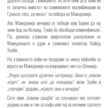
другите соседи, Тунижаните. Истите оние што лани ни
го загорчеа животот на олимписките квалификации во
Гдањск, сега „се молат“ за победа на Македонија.
Ако Македонија вечерва го победи или барем да му
земе бод на Исланд, Тунис ќе обезбеди осминафинале.
Па, денеска утрински пријателски расположен со
Македонците е дури и тунискиот селектор Хафед
Зуаби.
На утринското кафе не поздрави со многу пофалби за
играта на Македонија на вчерашниот меч со Шпанија.
„Вчера одигравте одличен натпревар, Лино е „опасен
играч“, не знаеш што да очекуваш“
, вели Зуаби и
„случајно“ додава
„играјте така и вечерва
“.
Сите овие „блиски средби“ се случуваат низ хотелот
додека и ние и тие со кафе или чај ги ситниме саатите