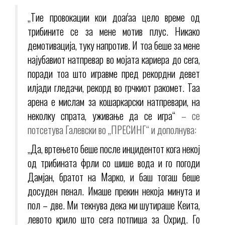
„Тие провокации кои доаѓаа цело време од
трибините се за мене мотив плус. Никако
демотивација, туку напротив. И тоа беше за мене
најубавиот натпревар во мојата кариера до сега,
поради тоа што игравме пред рекордни девет
илјади гледачи, рекорд во грчкиот ракомет. Таа
арена е мислам за кошаркарски натпревари, на
неколку спрата, уживање да се игра“
– се
потсетува Галевски во „ПРЕСИНГ“ и дополнува:
„Да, вртењето беше после инцидентот кога некој
од трибината фрли со шише вода и го погоди
Дамјан, братот на Марко, и баш тогаш беше
досуден пенал. Имаше прекин некоја минута и
пол – две. Ми текнува дека ми шутираше Кеита,
левото крило што сега потпиша за Охрид. Го