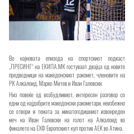
Во најновата епизода на спортскиот подкаст
„ПРЕСИНГ“ на ЕКИПА.МК гостуваат двајца од новите
предводници на македонскиот ракомет, членовите на
РК Алкалоид, Марко Митев и Иван Галевски.
Низ повеќе од возбудливиот, интересен разговор со
едни од најдобрите македонски ракометари, неизбежно
се отвори и темата за минатогодишниот извонреден
меч на Иван Галевски на голот на Алкалоид во
финалето на ЕХФ Европскиот куп против АЕК во Атина.