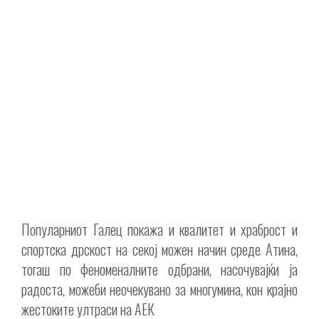
Популарниот Галец покажа и квалитет и храброст и
спортска дрскост на секој можен начин среде Атина,
тогаш по феноменалните одбрани, насочувајќи ја
радоста, можеби неочекувано за многумина, кон крајно
жестоките ултраси на АЕК