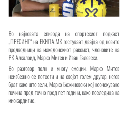
Во најновата епизода на спортскиот подкаст
„ПРЕСИНГ“ на ЕКИПА.МК гостуваат двајца од новите
предводници на македонскиот ракомет, членовите на
РК Алкалоид, Марко Митев и Иван Галевски.
Во разговор полн и многу емоции, Марко Митев
неизбежно се потсети и на својот голем другар, негов
брат како што вели, Марко Божиновски кој неочекувано
почина пред точно пред пет години, како последица на
миокардитис.