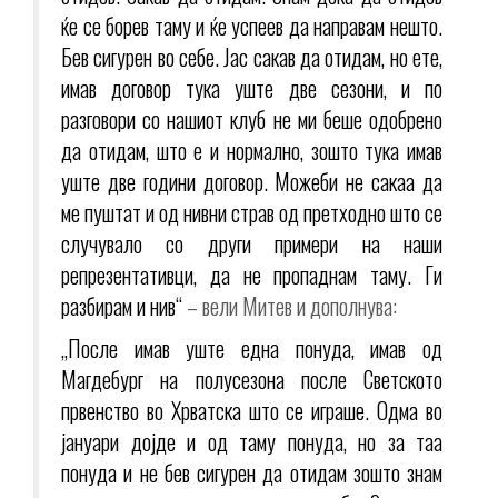
ќе се борев таму и ќе успеев да направам нешто.
Бев сигурен во себе. Јас сакав да отидам, но ете,
имав договор тука уште две сезони, и по
разговори со нашиот клуб не ми беше одобрено
да отидам, што е и нормално, зошто тука имав
уште две години договор. Можеби не сакаа да
ме пуштат и од нивни страв од претходно што се
случувало со други примери на наши
репрезентативци, да не пропаднам таму. Ги
разбирам и нив“
– вели Митев и дополнува:
„После имав уште една понуда, имав од
Магдебург на полусезона после Светското
првенство во Хрватска што се играше. Одма во
јануари дојде и од таму понуда, но за таа
понуда и не бев сигурен да отидам зошто знам