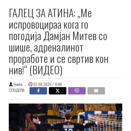
ГАЛЕЦ ЗА АТИНА: „Ме
испровоцираа кога го
погодија Дамјан Митев со
шише, адреналинот
проработе и се свртив кон
нив!“ (ВИДЕО)
Екипа
02.08.2026 / 11:06
СПОДЕЛИ: