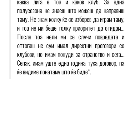
каква лига е тоа и каков клуб. За една
полусезона не знаеш што можеш да направиш
таму. Не знам колку ќе се изборев да играм таму,
и тоа не ми беше толку приоритет да отидам…
После тоа нели ми се случи повредата и
оттогаш не сум имал директни преговори со
клубови, но имам понуди за странство и сега…
Сепак, имам уште една година тука договор, па
ќе видиме понатаму што ќе биде“.