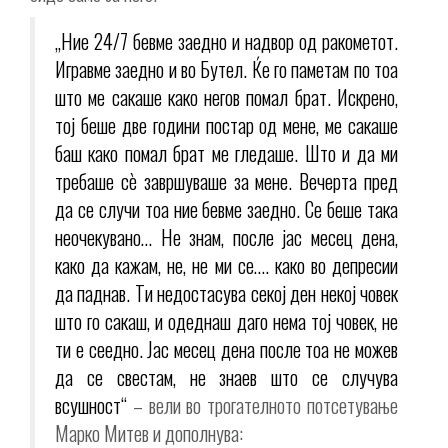
„Ние 24/7 бевме заедно и надвор од ракометот.
Игравме заедно и во Бутел. Ќе го паметам по тоа
што ме сакаше како негов помал брат. Искрено,
тој беше две години постар од мене, ме сакаше
баш како помал брат ме гледаше. Што и да ми
требаше сè завршуваше за мене. Вечерта пред
да се случи тоа ние бевме заедно. Се беше така
неочекувано… Не знам, после јас месец дена,
како да кажам, не, не ми се…. како во депресии
да паднав. Ти недостасува секој ден некој човек
што го сакаш, и одеднаш даго нема тој човек, не
ти е сеедно. Јас месец дена после тоа не можев
да се свестам, не знаев што се случува
всушност“
– вели во трогателното потсетување
Марко Митев и дополнува: