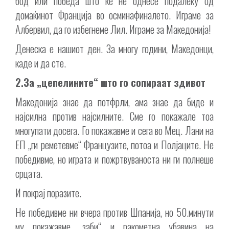
бод или победа што ќе не однесе подалеку од
домаќинот Франција во осминафиналето. Играме за
Албервил, да го избегнеме Лил. Играме за Македонија!
Денеска е нашиот ден. За многу години, Македонци,
каде и да сте.
2.За „цепелините“ што го сопираат здивот
Македонија знае да потфрли, ама знае да биде и
најсилна против најсилните. Сме го покажале тоа
многупати досега. Го покажавме и сега во Мец. Лани на
ЕП „ги реметевме“ Французите, потоа и Полјаците. Не
победивме, но играта и пожртвуваноста ни ги полнеше
срцата.
И покрај поразите.
Не победивме ни вчера против Шпанија, но 50.минути
му покажавме „заби“ и ракометна убавина на