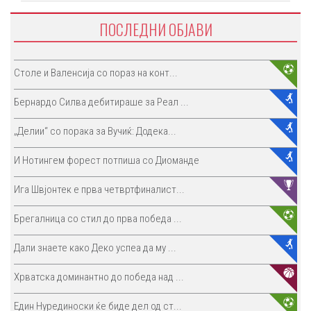
ПОСЛЕДНИ ОБЈАВИ
Столе и Валенсија со пораз на конт...
Бернардо Силва дебитираше за Реал ...
„Делии“ со порака за Вучиќ: Додека...
И Нотингем форест потпиша со Диоманде
Ига Швјонтек е прва четвртфиналист...
Брегалница со стил до прва победа ...
Дали знаете како Деко успеа да му ...
Хрватска доминантно до победа над ...
Един Нурединоски ќе биде дел од ст...