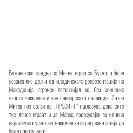
Божиновски, заедно со Митев, играа за Бутел, а беше
незаменлив дел и од младинската репрезентација на
Македонија, огромен потенцијал кој без сомнение
цврсто чекореше и кон сениорската селекција. Затоа
Митев низ солзи во „ПРЕСИНГ“ нагласува дека сите
тие денес играат и за Марко, посакувајќи во иднина
најголемиот успех на македонската репрезентација да
биде само за него!