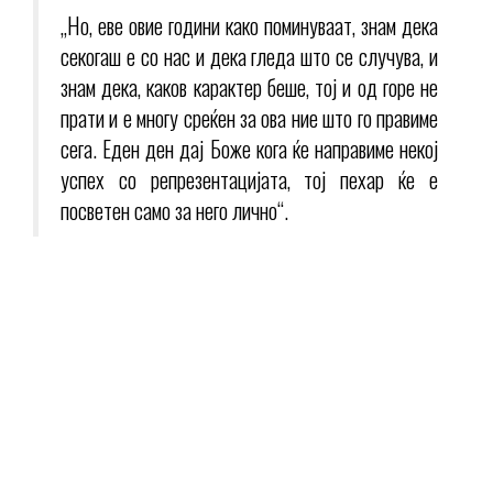
„Но, еве овие години како поминуваат, знам дека
секогаш е со нас и дека гледа што се случува, и
знам дека, каков карактер беше, тој и од горе не
прати и е многу среќен за ова ние што го правиме
сега. Еден ден дај Боже кога ќе направиме некој
успех со репрезентацијата, тој пехар ќе е
посветен само за него лично“.