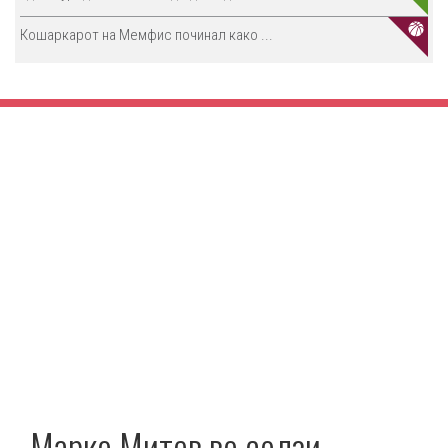
Кошаркарот на Мемфис починал како ...
Марко Митев во солзи –