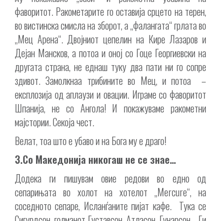
фаворитот. Ракометарите го оставија срцето на терен,
во вистинска смисла на зборот, а „фалангата“ грлата во
„Мец Арена“. Двојниот цепелин на Кире Лазаров и
Дејан Мансков, а потоа и оној со Гоце Георгиевски на
другата страна, не еднаш туку два пати ни го сопре
здивот. Замолкнаа трибините во Мец, и потоа –
експлозија од аплаузи и овации. Играме со фаворитот
Шпанија, не со Ангола! И покажуваме ракометни
мајстории. Секоја чест.
Велат, тоа што е убаво и на Бога му е драго!
3.Со Македонија никогаш не се знае…
Додека ги пишувам овие редови во едно од
сепарињата во холот на хотелот „Mercure“, на
соседното сепаре, Исланѓаните пијат кафе. Тука се
Сигурдсон, голманот Густавсон, Атласон, Гунарсон… Ги