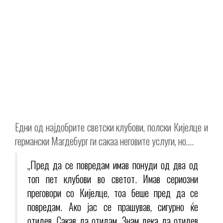
Едни од најдобрите светски клубови, полски Кијелце и
германски Магдебург ги сакаа неговите услуги, но….
„Пред да се повредам имав понуди од два од
топ пет клубови во светот. Имав сериозни
преговори со Кијелце, тоа беше пред да се
повредам. Ако јас се прашував, сигурно ќе
отидев. Сакав да отидам. Знам дека да отидев