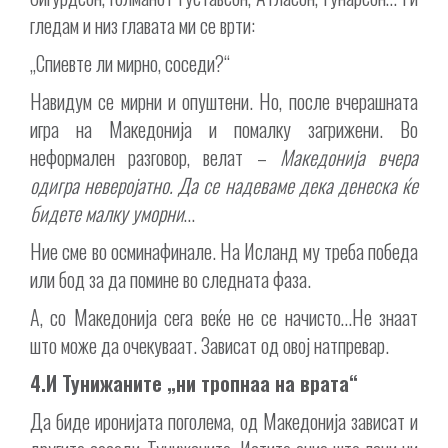
гледам и низ главата ми се врти:
„Спиевте ли мирно, соседи?“
Навидум се мирни и опуштени. Но, после вчерашната
игра на Македонија и помалку загрижени. Во
неформален разговор, велат –
Македонија вчера
одигра неверојатно. Да се надеваме дека денеска ќе
бидете малку уморни
…
Ние сме во осминафинале. На Исланд му треба победа
или бод за да помине во следната фаза.
А, со Македонија сега веќе не се начисто…Не знаат
што може да очекуваат. Зависат од овој натпревар.
4.И Тунижаните „ни тропнаа на врата“
Да биде иронијата поголема, од Македонија зависат и