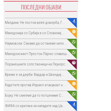
ПОСЛЕДНИ ОБЈАВИ
Малдини: Не постои веќе доверба, Г...
Македонија со Србија и со Словениј...
Наумовски: Сакаме да останеме непо...
Македонскиот Престон Лајонс славеш...
Поранешните сопственици на Лејкерс...
Време е за дерби: Вардар и Шкендиј...
Кадетите против Израел атакуваат н...
Бојку: Не смееме да го потцениме С...
ФИФА со критика за нападите над Џа...