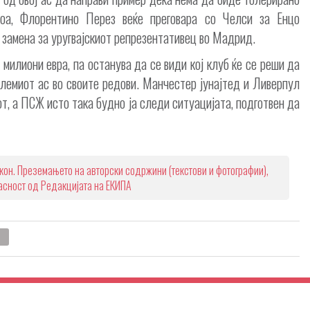
тоа, Флорентино Перез веќе преговара со Челси за Енцо
 замена за уругвајскиот репрезентативец во Мадрид.
 милиони евра, па останува да се види кој клуб ќе се реши да
олемиот ас во своите редови. Манчестер јунајтед и Ливерпул
нот, а ПСЖ исто така будно ја следи ситуацијата, подготвен да
кон. Преземањето на авторски содржини (текстови и фотографии),
ласност од Редакцијата на ЕКИПА