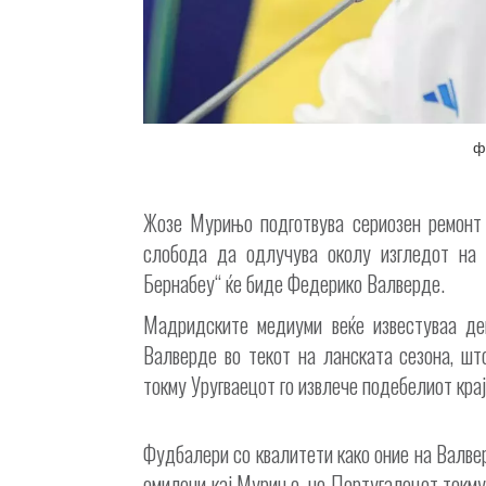
ф
Жозе Мурињо подготвува сериозен ремонт 
слобода да одлучува околу изгледот на е
Бернабеу“ ќе биде Федерико Валверде.
Мадридските медиуми веќе известуваа де
Валверде во текот на ланската сезона, шт
токму Уругваецот го извлече подебелиот крај
Фудбалери со квалитети како оние на Валвер
омилени кај Мурињо, но Португалецот токму