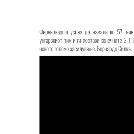
Ференцварош успеа да намали во 57. мину
унгарскиот тим и ги постави конечните 2-1
новото големо засилување, Бернардо Силва.