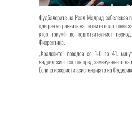
Фудбалерите на Реал Мадрид забележаа по
одигран во рамките на летните подготовки 
втор триумф во подготвителниот период
Фиорентина.
„Кралевите“ поведоа со 1-0 во 41. мин
мадридскиот состав пред заминувањето на п
Еспи ја искористи асистенцијата на Федерико