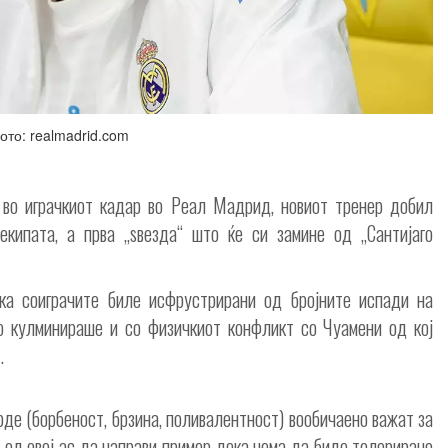
ото: realmadrid.com
во играчкиот кадар во Реал Мадрид, новиот тренер добил
кипата, а прва „ѕвезда“ што ќе си замине од „Сантијаго
ка соиграчите биле исфрустрирани од бројните испади на
о кулминираше и со физичкиот конфликт со Чуамени од кој
.
де (борбеност, брзина, поливалентност) вообичаено важат за
 од овој ас да направи пример дека нема да биде толерирано