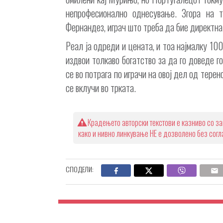
непрофесионално однесување. Згора на 
Фернандез, играч што треба да бие директна
Реал ја одреди и цената, и тоа најмалку 100
издвои толкаво богатство за да го доведе г
се во потрага по играчи на овој дел од тере
се вклучи во трката.
Крадењето авторски текстови е казниво со за
како и нивно линкување НЕ е дозволено без сог
СПОДЕЛИ: