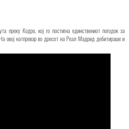
та преку Кодро, кој го постигна единствениот погодок за
. На овој натпревар во дресот на Реал Мадрид дебитираше и