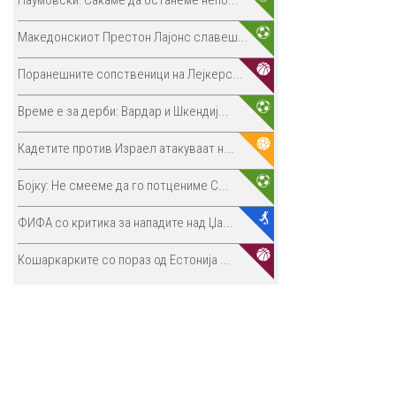
Македонскиот Престон Лајонс славеш...
Поранешните сопственици на Лејкерс...
Време е за дерби: Вардар и Шкендиј...
Кадетите против Израел атакуваат н...
Бојку: Не смееме да го потцениме С...
ФИФА со критика за нападите над Џа...
Кошаркарките со пораз од Естонија ...