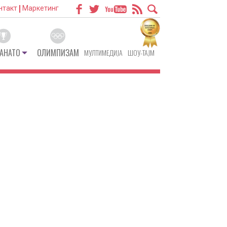
нтакт
Маркетинг
АНАТО
ОЛИМПИЗАМ
МУЛТИМЕДИЈА
ШОУ-ТАЈМ