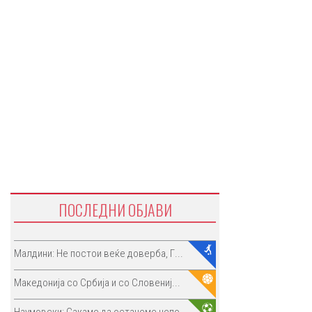
ПОСЛЕДНИ ОБЈАВИ
Малдини: Не постои веќе доверба, Г...
Македонија со Србија и со Словениј...
Наумовски: Сакаме да останеме непо...