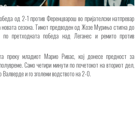
беда од 2-1 против Ференцварош во пријателски натпревар
за новата сезона. Тимот предводен од Жозе Мурињо стигна до
, по претходната победа над Леганес и ремито против
ута преку младиот Марио Ривас, кој донесе предност за
олувреме. Само четири минути по почетокот на вториот дел,
 Валверде и го зголеми водството на 2-0.