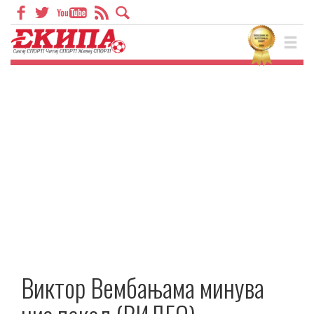
Виктор Вембањама минува