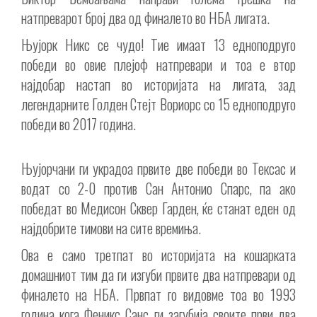
натпреварот број два од финалето во НБА лигата.
Њујорк Никс се чудо! Тие имаат 13 едноподруго
победи во овие плејоф натпревари и тоа е втор
најдобар настап во историјата на лигата, зад
легендарните Голден Стејт Вориорс со 15 едноподруго
победи во 2017 година.
Њујорчани ги украдоа првите две победи во Тексас и
водат со 2-0 против Сан Антонио Спарс, па ако
победат во Медисон Сквер Гарден, ќе станат еден од
најдобрите тимови на сите времиња.
Ова е само третпат во историјата на кошарката
домашниот тим да ги изгуби првите два натпревари од
финалето на НБА. Првпат го видовме тоа во 1993
година кога Феникс Санс ги загубија своите први два