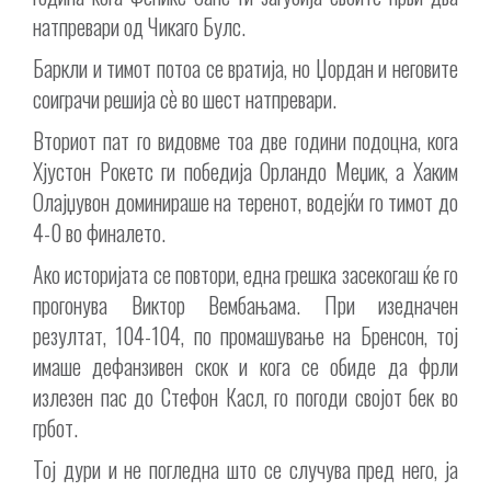
натпревари од Чикаго Булс.
Баркли и тимот потоа се вратија, но Џордан и неговите
соиграчи решија сè во шест натпревари.
Вториот пат го видовме тоа две години подоцна, кога
Хјустон Рокетс ги победија Орландо Меџик, а Хаким
Олајџувон доминираше на теренот, водејќи го тимот до
4-0 во финалето.
Ако историјата се повтори, една грешка засекогаш ќе го
прогонува Виктор Вембањама. При изедначен
резултат, 104-104, по промашување на Бренсон, тој
имаше дефанзивен скок и кога се обиде да фрли
излезен пас до Стефон Касл, го погоди својот бек во
грбот.
Тој дури и не погледна што се случува пред него, ја