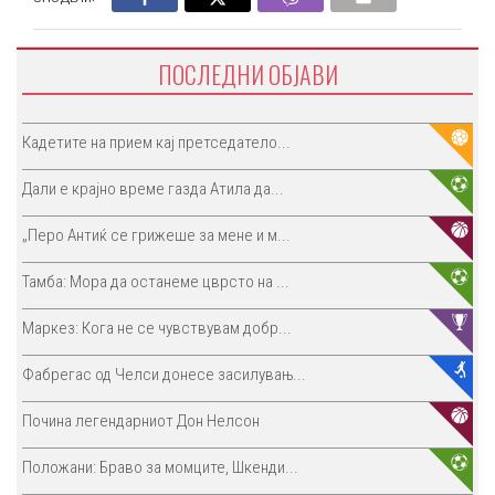
ПОСЛЕДНИ ОБЈАВИ
Кадетите на прием кај претседатело...
Дали е крајно време газда Атила да...
„Перо Антиќ се грижеше за мене и м...
Тамба: Мора да останеме цврсто на ...
Маркез: Кога не се чувствувам добр...
Фабрегас од Челси донесе засилувањ...
Почина легендарниот Дон Нелсон
Положани: Браво за момците, Шкенди...