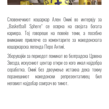
Словенечкиот кошаркар Ален Омиќ во интервју за
„Basketball Sphere“ се осврна на својата богата
кариера. Тој говореше на повеќе теми, а посебно
внимание привлече со коментарите за македонската
кошаркарска легенда Перо Антиќ.
Зборувајќи за периодот поминат во белградска Црвена
Звезда, искусниот центар откри со кого имал најдобра
соработка. Омиќ без двоумење истакна дека токму
поранешниот македонски репрезентативец бил
неговиот најдобар соиграч во тимот.