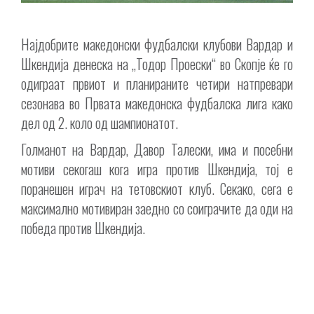
Најдобрите македонски фудбалски клубови Вардар и
Шкендија денеска на „Тодор Проески“ во Скопје ќе го
одиграат првиот и планираните четири натпревари
сезонава во Првата македонска фудбалска лига како
дел од 2. коло од шампионатот.
Голманот на Вардар, Давор Талески, има и посебни
мотиви секогаш кога игра против Шкендија, тој е
поранешен играч на тетовскиот клуб. Секако, сега е
максимално мотивиран заедно со соиграчите да оди на
победа против Шкендија.