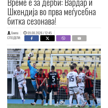
Време е за дерби: Вардар и
Шкендија во прва меѓусебна
битка сезонава!
Екипа
09.08.2026 / 12:45
СПОДЕЛИ: