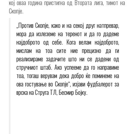
кој оваа година пристигна од Втората лига, тимот на
Скопје.
„Против Скопје, како и на секој друг натпревар,
мора да излеземе на теренот и да го дадеме
најдоброто од себе. Кога велам најдоброто,
мислам на тоа сите ние прецизно да ги
реализираме задачите што ни се дадени од
стручниот штаб. Ако успееме да го направиме
тоа, тогаш верувам дека добро ќе поминеме на
ова гостување во Скопје“, изјави фудбалерот за
врска на Струга ТЛ, Бесмир Бојку.