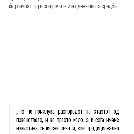
ќе ја имаат тој и соиграчите и на денешната средба.
„Не нѐ помилува распоредот на стартот од
првенството, и во првото коло, а и сега имаме
навистина сериозни ривали, кои традиционално