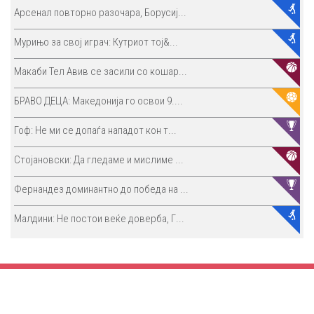
Арсенал повторно разочара, Борусиј...
Мурињо за свој играч: Кутриот тој&...
Макаби Тел Авив се засили со кошар...
БРАВО ДЕЦА: Македонија го освои 9....
Гоф: Не ми се допаѓа нападот кон т...
Стојановски: Да гледаме и мислиме ...
Фернандез доминантно до победа на ...
Малдини: Не постои веќе доверба, Г...