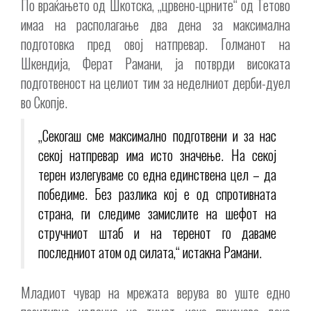
По враќањето од Шкотска, „црвено-црните“ од Тетово
имаа на располагање два дена за максимална
подготовка пред овој натпревар. Голманот на
Шкендија, Ферат Рамани, ја потврди високата
подготвеност на целиот тим за неделниот дерби-дуел
во Скопје.
„Секогаш сме максимално подготвени и за нас
секој натпревар има исто значење. На секој
терен излегуваме со една единствена цел – да
победиме. Без разлика кој е од спротивната
страна, ги следиме замислите на шефот на
стручниот штаб и на теренот го даваме
последниот атом од силата,“ истакна Рамани.
Младиот чувар на мрежата верува во уште едно