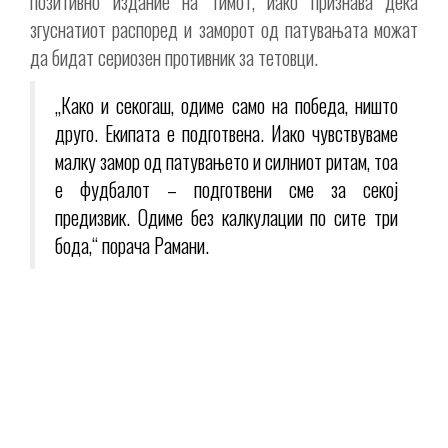
позитивно издание на тимот, иако признава дека
згуснатиот распоред и заморот од патувањата можат
да бидат сериозен противник за тетовци.
„Како и секогаш, одиме само на победа, ништо
друго. Екипата е подготвена. Иако чувствуваме
малку замор од патувањето и силниот ритам, тоа
е фудбалот – подготвени сме за секој
предизвик. Oдиме без калкулации по сите три
бода,“ порача Рамани.