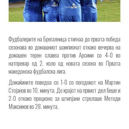
Фудбалерите на Брегалница стигнаа до првата победа
сезонава во домашниот шампионат откако вечерва на
домашен терен славеа против Арсими со 4-0 во
натпревар од 2. коло од новата сезона во Првата
македонска фудбалска лига.
Домаќините поведоа со 1-0 со погодокот на Мартин
Стојанов во 10. минута. До крајот на првиот дел беше и
2-0 откако прецизно за штипјани стрелаше Методи
Максимов во 28. минута.