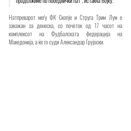
продолжиме по победнички пат“, истакна Бојку.
Натпреварот меѓу ФК Скопје и Струга Трим Лум е
закажан за денеска, со почеток од 17 часот на
комплексот на Фудбалската федерација на
Македонија, а ќе го суди Александар Грујоски.