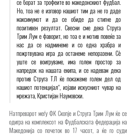
се борат за трофеите во македонскиот фудбал.
Но, тоа не е изговор нашиот тим да не го даде
максимумот и да се обиде да стигне до
позитивен резултат. Свесни сме дека Струга
Трим Лум е фаворит, но тоа е и мотив повеќе за
нас да се надминеме и со една храбра и
пожртвувана игра да останеме непоразени. Сѐ
уште се воигруваме, има голем простор за
напредок на нашата екипа, и се надевам дека
против Струга ТЛ ќе покажеме голем дел од
нашиот потенцијал“, изјави искусниот чувар на
мрежата, Кристијан Наумовски.
Натпреварот меѓу ФК Скопје и Струга Трим Лум ќе се
одигра на комплексот на Фудбалската федерација на
Македонија со почеток во 17 часот, а ќе го суди