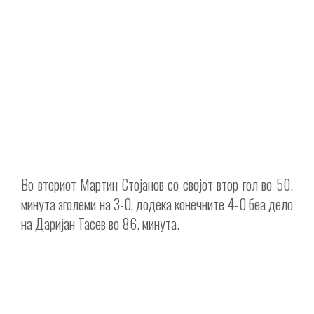
Во вториот Мартин Стојанов со својот втор гол во 50.
минута зголеми на 3-0, додека конечните 4-0 беа дело
на Даријан Тасев во 86. минута.