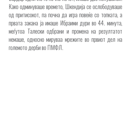
Како одминуваше времето, Шкендија се ослободуваше
од притисокот, па почна да игра повеќе со топката, а
првата закана ја имаше Ибраими дури во 44. минута,
меѓутоа Талески одбрани и промена на резултатот
немаше, односно мируваа мрежите во првиот дел на
големото дерби во ПМФЛ.