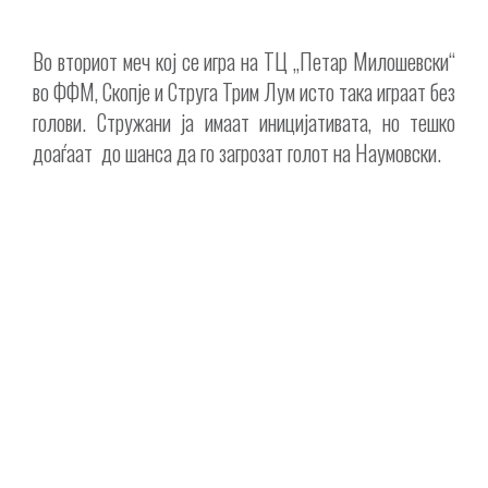
Во вториот меч кој се игра на ТЦ „Петар Милошевски“
во ФФМ, Скопје и Струга Трим Лум исто така играат без
голови. Стружани ја имаат иницијативата, но тешко
доаѓаат до шанса да го загрозат голот на Наумовски.