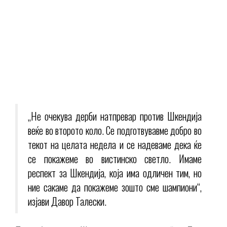
„Нe очекува дерби натпревар против Шкендија
веќе во второто коло. Се подготвувавме добро во
текот на целата недела и се надеваме дека ќе
се покажеме во вистинско светло. Имаме
респект за Шкендија, која има одличен тим, но
ние сакаме да покажеме зошто сме шампиони“,
изјави Давор Талески.