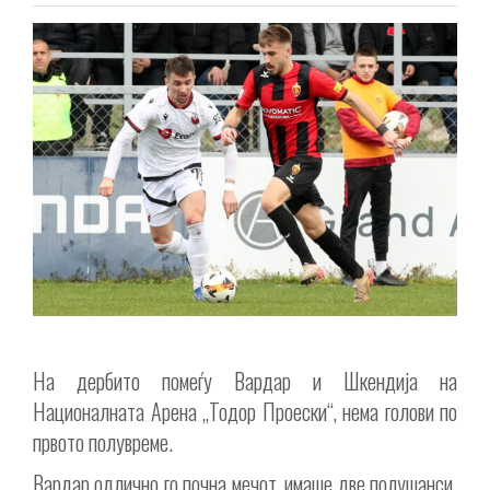
На дербито помеѓу Вардар и Шкендија на
Националната Арена „Тодор Проески“, нема голови по
првото полувреме.
Вардар одлично го почна мечот, имаше две полушанси.