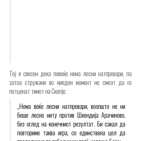
Тој е свесен дека повеќе нема лесни натпревари, па
затоа стружани во ниеден момент не смеат да го
потценат тимот на Скопје.
„Нема веќе лесни натпревари, воопшто не ни
беше лесно ниту против Шкендија Арачиново,
без оглед на конечниот резултат. Би сакал да
повториме таква игра, со единствена цел да