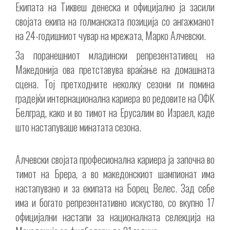
Екипата на Тиквеш денеска и официјално ја засили
својата екипа на голманската позиција со ангажманот
на 24-годишниот чувар на мрежата, Марко Алчевски.
За поранешниот младински репрезентативец на
Македонија ова претставува враќање на домашната
сцена. Тој претходните неколку сезони ги помина
градејќи интернационална кариера во редовите на ОФК
Белград, како и во тимот на Ерусалим во Израел, каде
што настапуваше минатата сезона.
Алчевски својата професионална кариера ја започна во
тимот на Брера, а во македонскиот шампионат има
настапувано и за екипата на Борец Велес. Зад себе
има и богато репрезентативно искуство, со вкупно 17
официјални настапи за националната селекција на