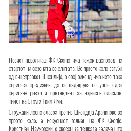
Новиот прволигаш ФК Скопје има тежок распоред на
стартот на сезоната во елитата. Во првото коло загуби
од вицепрвакот Шкендија, а овој викенд има исто така
сериозен предизвик, да се надигрува со уште еден
сериозен ривал и претендент за највисок пласман,
тимот на Струга Трим Лум.
Стружани лесно славеа против Шкендија Арачиново во
првото коло, а искусниот голман на ФК Скопје,
Кристијан Наумовски, е свесен за тешката задача што