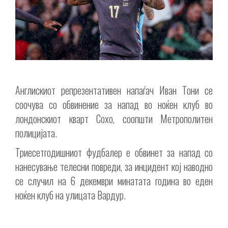
Англискиот репрезентативен напаѓач Иван Тони се
соочува со обвинение за напад во ноќен клуб во
лондонскиот кварт Сохо, соопшти Метрополитен
полицијата.
Триесетгодишниот фудбалер е обвинет за напад со
нанесување телесни повреди, за инцидент кој наводно
се случил на 6 декември минатата година во еден
ноќен клуб на улицата Вардур.