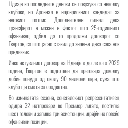
Ндиаје во последните денови се поврзува со неколку
клубови, но Арсенал е најсериозниот кандидат за
неговиот потпис. Дополнителен сигнал дека
трансферот е можен е фактот што 25-годишниот
офанзивец одбил да го продолжи договорот со
Евертон, со што јасно ставил до знаење дека сака нов
предизвик.
Иако актуелниот договор на Ндиаје e до летото 2029
година, Евертон е подготвен да преговара доколку
добие понуда од околу 90 милиони евра, сума што
клубот ја смета за соодветна.
Во изминатата сезона, сенегалскиот репрезентативец
одигра 32 натпревари во Премиер лигата, постигна
шест голови и запиша три асистенции, играјќи на повеќе
офанзивни позиции.