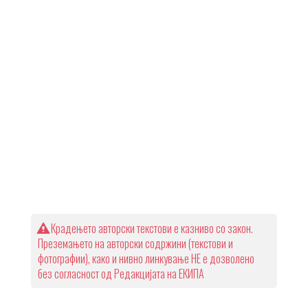
Крадењето авторски текстови е казниво со закон.
Преземањето на авторски содржини (текстови и
фотографии), како и нивно линкување НЕ е дозволено
без согласност од Редакцијата на ЕКИПА