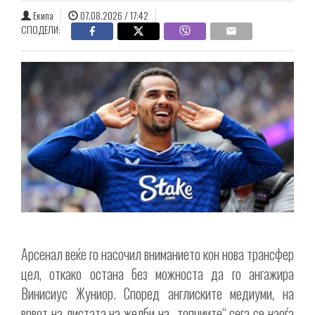
Екипа
07.08.2026 / 17:42
СПОДЕЛИ:
Арсенал веќе го насочил вниманието кон нова трансфер
цел, откако остана без можноста да го ангажира
Винисиус Жуниор. Според англиските медиуми, на
врвот на листата на желби на „топчиите“ сега се наоѓа