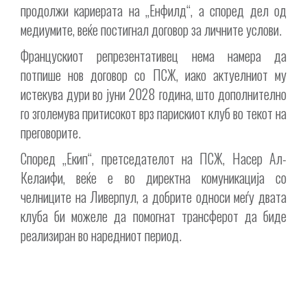
продолжи кариерата на „Енфилд“, а според дел од
медиумите, веќе постигнал договор за личните услови.
Францускиот репрезентативец нема намера да
потпише нов договор со ПСЖ, иако актуелниот му
истекува дури во јуни 2028 година, што дополнително
го зголемува притисокот врз парискиот клуб во текот на
преговорите.
Според „Екип“, претседателот на ПСЖ, Насер Ал-
Келаифи, веќе е во директна комуникација со
челниците на Ливерпул, а добрите односи меѓу двата
клуба би можеле да помогнат трансферот да биде
реализиран во наредниот период.