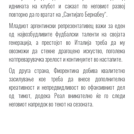
иднината на клубот и сакаат по неговиот развој
повторно да го вратат на „Сантијаго Бернабеу“.
Младиот аргентински репрезентативец важи за еден
од највозбудливите фудбалски таленти на својата
генерација, а престојот во Италија треба да му
овозможи да стекне драгоцено искуство, поголема
натпреварувачка зрелост и континуитет во настапите.
Од друга страна, Фиорентина добива квалитетно
засилување кое треба да внесе дополнителна
креативност и непредвидливост во офанзивниот дел
од тимот, додека Реал внимателно ќе го следи
неговиот напредок во текот на сезоната.