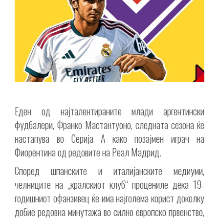
Еден од најталентираните млади аргентински
фудбалери, Франко Мастантуоно, следната сезона ќе
настапува во Серија А како позајмен играч на
Фиорентина од редовите на Реал Мадрид.
Според шпанските и италијанските медиуми,
челниците на „кралскиот клуб“ процениле дека 19-
годишниот офанзивец ќе има најголема корист доколку
добие редовна минутажа во силно европско првенство,