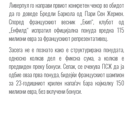
Ливерпул го направи првиот конкретен чекор во обидот
да го доведе Бредли Баркола од Пари Сен Жермен.
Според францускиот весник „Екип“, клубот од
„Енфилд“ испратил официјална понуда вредна 115
милиони евра за францускиот репрезентативец.
Засега не е познато како е структурирана понудата,
односно колкав дел е фиксна сума, а колкав е
предвиден преку бонуси. Сепак, се очекува ПСЖ да ја
одбие оваа прва понуда, бидејќи францускиот шампион
за 23-годишниот крилен напаѓач бара најмалку 150
милиони евра, без вклучени бонуси.