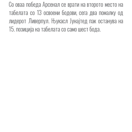
Со оваа победа Арсенал се врати на второто место на
табелата со 13 освоени бодови, сега два помалку од
лидерот Ливерпул. Њукасл Јунајтед пак останува на
15. позиција на табелата со само шест бода.