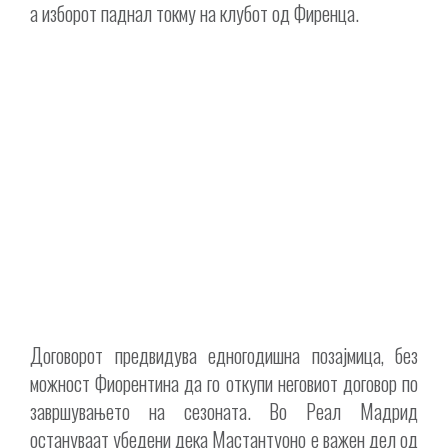
а изборот паднал токму на клубот од Фиренца.
Договорот предвидува едногодишна позајмица, без
можност Фиорентина да го откупи неговиот договор по
завршувањето на сезоната. Во Реал Мадрид
остануваат убедени дека Мастантуоно е важен дел од