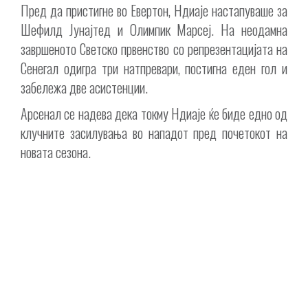
Пред да пристигне во Евертон, Ндиаје настапуваше за
Шефилд Јунајтед и Олимпик Марсеј. На неодамна
завршеното Светско првенство со репрезентацијата на
Сенегал одигра три натпревари, постигна еден гол и
забележа две асистенции.
Арсенал се надева дека токму Ндиаје ќе биде едно од
клучните засилувања во нападот пред почетокот на
новата сезона.