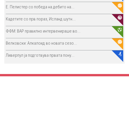
E. Пелистер со победа на дебито на...
Кадетите со прв пораз, Исланд шутн...
ФФМ: ВАР правилно интервенираше во...
Велковски: Алкалоид во новата сезо...
Ливерпул ја подготвува првата пону...