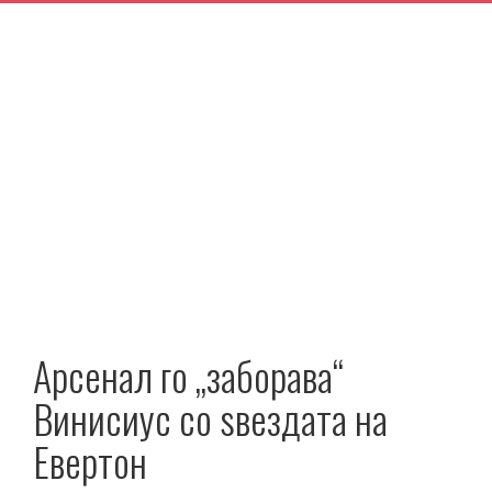
Арсенал го „заборава“
Винисиус со ѕвездата на
Евертон