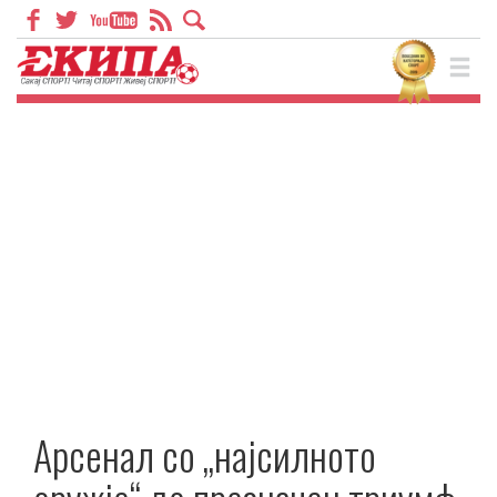
Арсенал со „најсилното