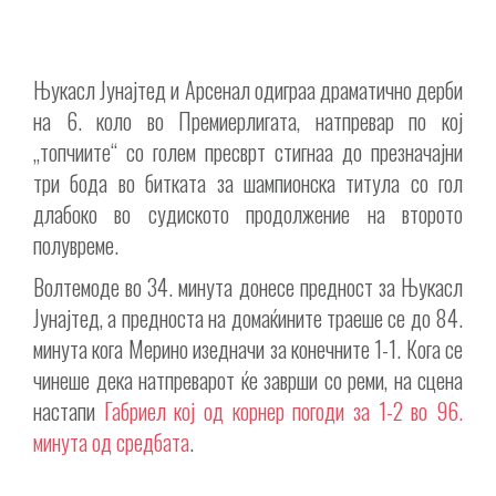
Њукасл Јунајтед и Арсенал одиграа драматично дерби
на 6. коло во Премиерлигата, натпревар по кој
„топчиите“ со голем пресврт стигнаа до презначајни
три бода во битката за шампионска титула со гол
длабоко во судиското продолжение на второто
полувреме.
Волтемоде во 34. минута донесе предност за Њукасл
Јунајтед, а предноста на домаќините траеше се до 84.
минута кога Мерино изедначи за конечните 1-1. Кога се
чинеше дека натпреварот ќе заврши со реми, на сцена
настапи
Габриел кој од корнер погоди за 1-2 во 96.
минута од средбата
.