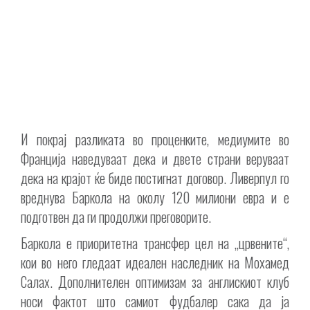
И покрај разликата во проценките, медиумите во
Франција наведуваат дека и двете страни веруваат
дека на крајот ќе биде постигнат договор. Ливерпул го
вреднува Баркола на околу 120 милиони евра и е
подготвен да ги продолжи преговорите.
Баркола е приоритетна трансфер цел на „црвените“,
кои во него гледаат идеален наследник на Мохамед
Салах. Дополнителен оптимизам за англискиот клуб
носи фактот што самиот фудбалер сака да ја