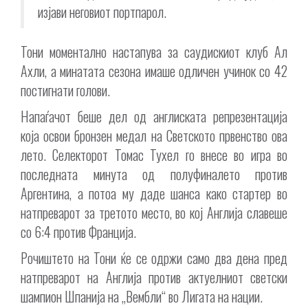
изјави неговиот портпарол.
Тони моментално настапува за саудискиот клуб Ал
Ахли, а минатата сезона имаше одличен учинок со 42
постигнати голови.
Напаѓачот беше дел од англиската репрезентација
која освои бронзен медал на Светското првенство ова
лето. Селекторот Томас Тухел го внесе во игра во
последната минута од полуфиналето против
Аргентина, а потоа му даде шанса како стартер во
натпреварот за третото место, во кој Англија славеше
со 6:4 против Франција.
Рочиштето на Тони ќе се одржи само два дена пред
натпреварот на Англија против актуелниот светски
шампион Шпанија на „Вембли“ во Лигата на нации.