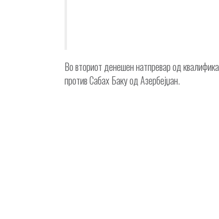
Во вториот денешен натпревар од квалифика
против Сабах Баку од Азербејџан.