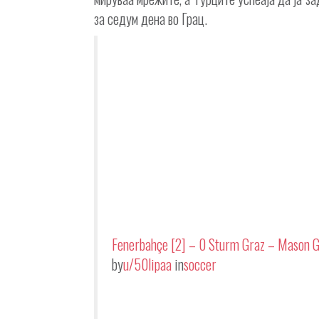
за седум дена во Грац.
Fenerbahçe [2] – 0 Sturm Graz – Mason 
by
u/50lipaa
in
soccer