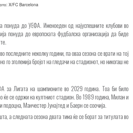
ото: X/FC Barcelona
ма понуда до УЕФА. Именоеден од најуспешните клубови во
ија понуда до европската фудбалска организација да биде
те.
о последните неколку години, па оваа сезона се врати на тој
но го зголемија бројот на гледачи на стадионот, но никогаш не
ФА за Лигата на шампионите во 2029 година. Тоа би било
о ќе се одржи на култниот стадион. Во 1989 година, Милан и
ни подоцна, Манчестер Јунајтед и Баерн се соочија.
та, а следната сезона двата тима ќе се борат за титулата во