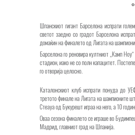
Ф
Шпанскиот гигант Барселона испрати голе
светот заедно со градот Барселона испрат
домаќин на финалето од Лигата на шампиони
Барселона го реновира култниот „Камп Ноу“ в
стадион, иако не со полн капацитет. Постепе
го отворија целосно.
Каталонскиот клуб испрати понуда до УЕ
третото финале на Лигата на шампионите шт
Стеауа од Букурешт играа на него, а 10 годи
Оваа сезона финалето се играше во Будимпеш
Мадрид, главниот град на Шпанија.