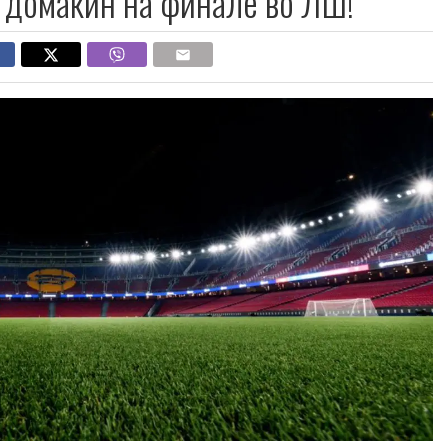
 домаќин на финале во ЛШ!