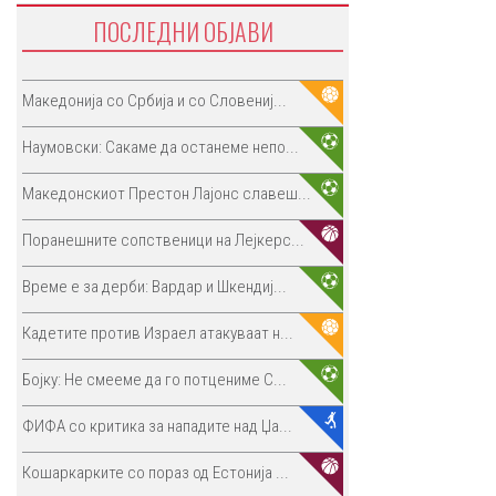
ПОСЛЕДНИ ОБЈАВИ
Македонија со Србија и со Словениј...
Наумовски: Сакаме да останеме непо...
Македонскиот Престон Лајонс славеш...
Поранешните сопственици на Лејкерс...
Време е за дерби: Вардар и Шкендиј...
Кадетите против Израел атакуваат н...
Бојку: Не смееме да го потцениме С...
ФИФА со критика за нападите над Џа...
Кошаркарките со пораз од Естонија ...