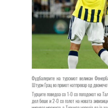
Фудбалерите на турскиот великан Фенерб
Штурм Грац во првиот натпревар од двомечот
Турците поведоа со 1-0 со погодокот на Тал
дел беше и 2-0 со голот на новата аквизици
мируваа мрежите, а Турците успеаја да ја за