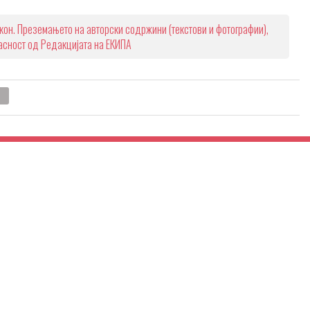
кон. Преземањето на авторски содржини (текстови и фотографии),
ласност од Редакцијата на ЕКИПА