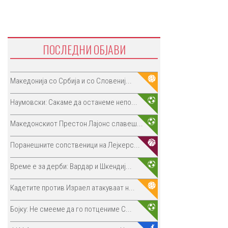
ПОСЛЕДНИ ОБЈАВИ
Македонија со Србија и со Словениј...
Наумовски: Сакаме да останеме непо...
Македонскиот Престон Лајонс славеш...
Поранешните сопственици на Лејкерс...
Време е за дерби: Вардар и Шкендиј...
Кадетите против Израел атакуваат н...
Бојку: Не смееме да го потцениме С...