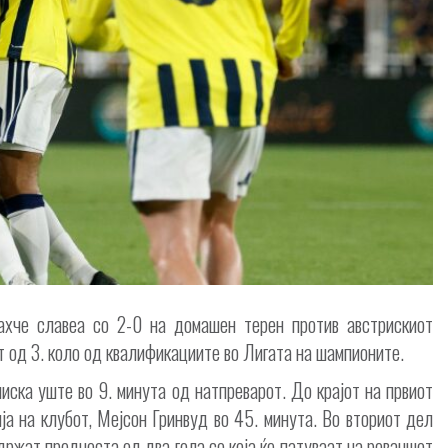
ахче славеа со 2-0 на домашен терен против австрискиот
 од 3. коло од квалификациите во Лигата на шампионите.
иска уште во 9. минута од натпреварот. До крајот на првиот
ја на клубот, Мејсон Гринвуд во 45. минута. Во вториот дел
држат предноста од два гола со која ќе патуваат на реваншот