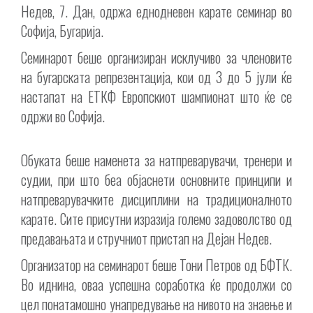
Недев, 7. Дан, одржа еднодневен карате семинар во
Софија, Бугарија.
Семинарот беше организиран исклучиво за членовите
на бугарската репрезентација, кои од 3 до 5 јули ќе
настапат на ЕТКФ Европскиот шампионат што ќе се
одржи во Софија.
Обуката беше наменета за натпреварувачи, тренери и
судии, при што беа објаснети основните принципи и
натпреварувачките дисциплини на традиционалното
карате. Сите присутни изразија големо задоволство од
предавањата и стручниот пристап на Дејан Недев.
Организатор на семинарот беше Тони Петров од БФТК.
Во иднина, оваа успешна соработка ќе продолжи со
цел понатамошно унапредување на нивото на знаење и