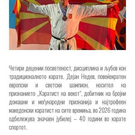
Четири децении посветеност, дисциплина и љубов кон
традиционалното карате. Дејан Недев, повеќекратен
европски и светски шампион, носител на
признанието „Каратист на векот“, добитник на бројни
домашни и меѓународни признанија и најтрофеен
македонски каратист на сите времиња, во 2026 година
одбележува значаен јубилеј – 40 години во карате
спортот.