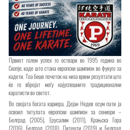
Првиот голем успех го оствари во 1995 година во
Скопје, каде што стана европски шампион во фукуго за
кадети. Тоа беше почеток на низа врвни резултати што
ќе го вбројат меѓу најуспешните традиционални
каратисти во светот.
Во својата богата кариера, Дејан Недев осум пати ја
освоил титулата европски шампион за сениори –
Белград (2005), Ерусалим (2011), Крањска Гора
(2016), Белград (2018), Питешти (2019) и Белград