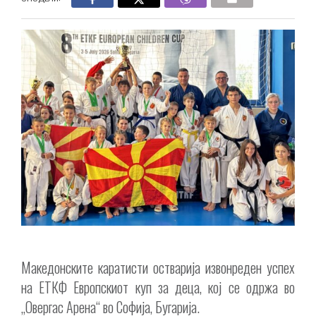
Mакедонските каратисти остварија извонреден успех
на ЕТКФ Европскиот куп за деца, кој се одржа во
„Овергас Арена“ во Софија, Бугарија.