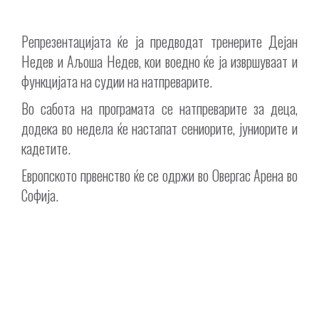
Репрезентацијата ќе ја предводат тренерите Дејан
Недев и Аљоша Недев, кои воедно ќе ја извршуваат и
функцијата на судии на натпреварите.
Во сабота на програмата се натпреварите за деца,
додека во недела ќе настапат сениорите, јуниорите и
кадетите.
Европското првенство ќе се одржи во Овергас Арена во
Софија.