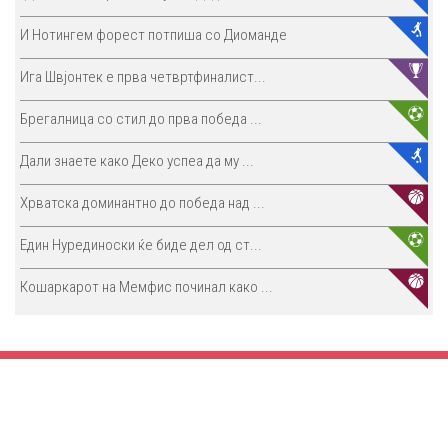
И Нотингем форест потпиша со Диоманде
Ига Швјонтек е прва четвртфиналист...
Брегалница со стил до прва победа ...
Дали знаете како Деко успеа да му ...
Хрватска доминантно до победа над ...
Един Нурединоски ќе биде дел од ст...
Кошаркарот на Мемфис починал како ...