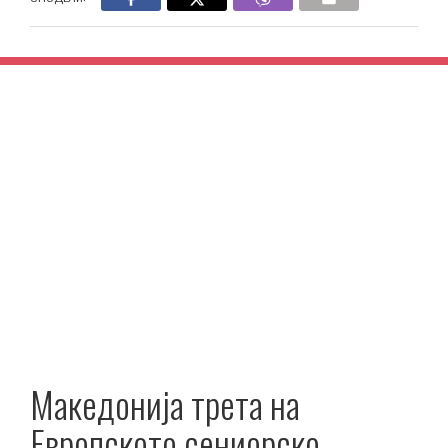
Македонија трета на
Европското сениорско