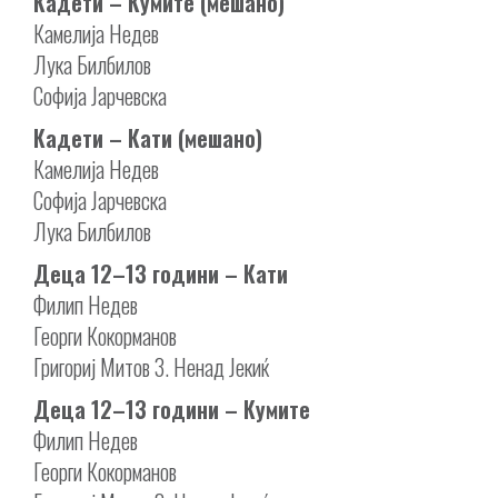
Кадети – Кумите (мешано)
Камелија Недев
Лука Билбилов
Софија Јарчевска
Кадети – Кати (мешано)
Камелија Недев
Софија Јарчевска
Лука Билбилов
Деца 12–13 години – Кати
Филип Недев
Георги Кокорманов
Григориј Митов 3. Ненад Јекиќ
Деца 12–13 години – Кумите
Филип Недев
Георги Кокорманов