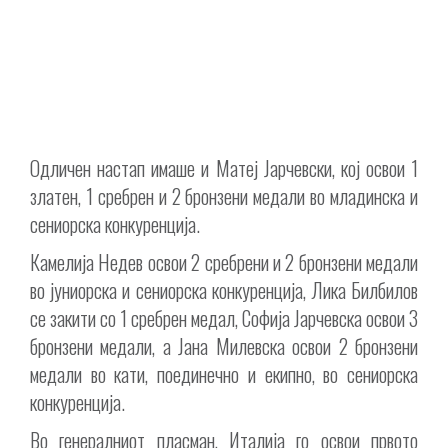
Одличен настап имаше и Матеј Јарчевски, кој освои 1
златен, 1 сребрен и 2 бронзени медали во младинска и
сениорска конкуренција.
Камелија Недев освои 2 сребрени и 2 бронзени медали
во јуниорска и сениорска конкуренција, Лика Билбилов
се закити со 1 сребрен медал, Софија Јарчевска освои 3
бронзени медали, а Јана Милевска освои 2 бронзени
медали во кати, поединечно и екипно, во сениорска
конкуренција.
Во генералниот пласман, Италија го освои првото