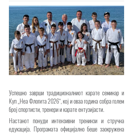
Успешно заврши традиционалниот карате семинар и
Куп „Неа Флогита 2026“, кој и оваа година собра голем
број спортисти, тренери и карате ентузијасти.
Настанот понуди интензивни тренинзи и стручна
едукација. Програмата официјално беше заокружена