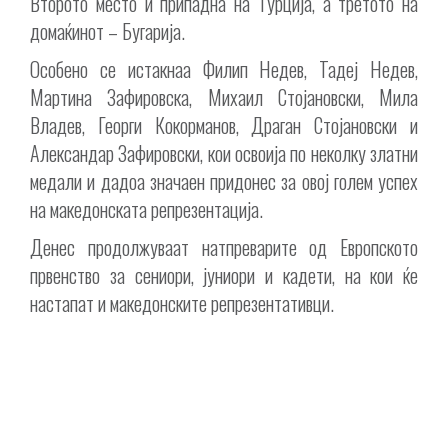
Второто место и припадна на Турција, а третото на
домаќинот – Бугарија.
Особено се истакнаа Филип Недев, Тадеј Недев,
Мартина Зафировска, Михаил Стојановски, Мила
Владев, Георги Кокорманов, Драган Стојановски и
Александар Зафировски, кои освоија по неколку златни
медали и дадоа значаен придонес за овој голем успех
на македонската репрезентација.
Денес продолжуваат натпреварите од Европското
првенство за сениори, јуниори и кадети, на кои ќе
настапат и македонските репрезентативци.