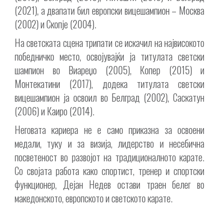
(2021), а двапати бил европски вицешампион – Москва
(2002) и Скопје (2004).
На светската сцена трипати се искачил на највисокото
победничко место, освојувајќи ја титулата светски
шампион во Виареџо (2005), Копер (2015) и
Монтекатини (2017), додека титулата светски
вицешампион ја освоил во Белград (2002), Саскатун
(2006) и Каиро (2014).
Неговата кариера не е само приказна за освоени
медали, туку и за визија, лидерство и несебична
посветеност во развојот на традиционалното карате.
Со својата работа како спортист, тренер и спортски
функционер, Дејан Недев остави траен белег во
македонското, европското и светското карате.