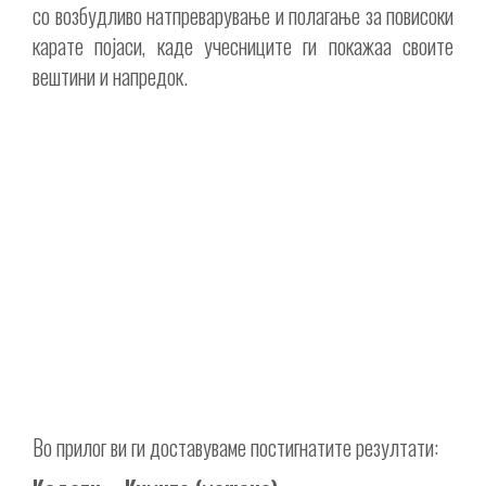
со возбудливо натпреварување и полагање за повисоки
карате појаси, каде учесниците ги покажаа своите
вештини и напредок.
Во прилог ви ги доставуваме постигнатите резултати: