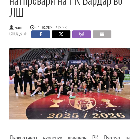
ЛШ
Екипа
04.08.2026 / 12:23
СПОДЕЛИ:
Двократниот евроспки шампион РК Вардар ги