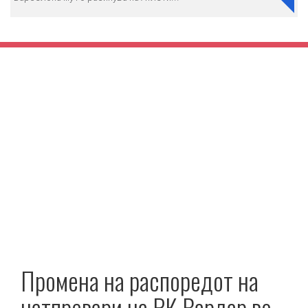
Промена на распоредот на
натпревари на РК Вардар во