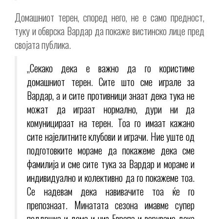
Домашниот терен, според него, не е само предност,
туку и обврска Вардар да покаже вистинско лице пред
својата публика.
„Секако дека е важно да го користиме
домашниот терен. Сите што сме играле за
Вардар, а и сите противници знаат дека тука не
можат да играат нормално, дури ни да
комуницираат на терен. Тоа го имаат кажано
сите најелитните клубови и играчи. Ние уште од
подготовките мораме да покажеме дека сме
фамилија и сме сите тука за Вардар и мораме и
индивидуално и колективно да го покажеме тоа.
Се надевам дека навивачите тоа ќе го
препознаат. Минатата сезона имавме супер
поддршка и дома и низ Европа и веруваме дека