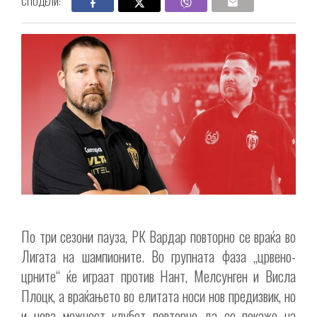
СПОДЕЛИ:
По три сезони пауза, РК Вардар повторно се враќа во
Лигата на шампионите. Во групната фаза „црвено-
црните“ ќе играат против Нант, Мелсунген и Висла
Плоцк, а враќањето во елитата носи нов предизвик, но
и нова можност клубот повторно да се покаже на