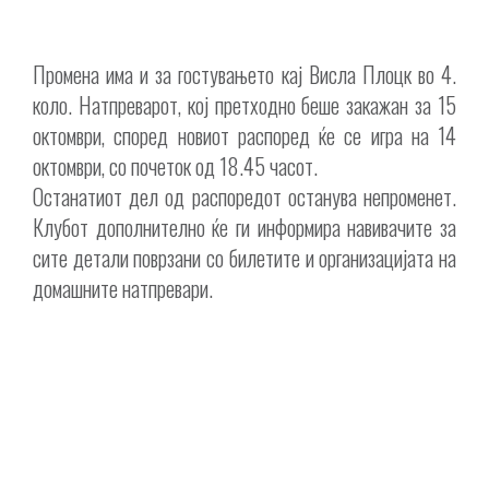
Промена има и за гостувањето кај Висла Плоцк во 4.
коло. Натпреварот, кој претходно беше закажан за 15
октомври, според новиот распоред ќе се игра на 14
октомври, со почеток од 18.45 часот.
Останатиот дел од распоредот останува непроменет.
Клубот дополнително ќе ги информира навивачите за
сите детали поврзани со билетите и организацијата на
домашните натпревари.