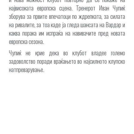
највисоката европска сцена. Тренерот Иван Чупиќ
зборува за првите впечатоци по ждрепката, за силата
на ривалите, за тоа каде ја гледа шансата на Вардар и
каква порака им испраќа на навивачите пред новата
европска сезона.
Чупиќ не крие дека во клубот владее големо
задоволство поради враќањето во најсилното клупско
натпреварување.