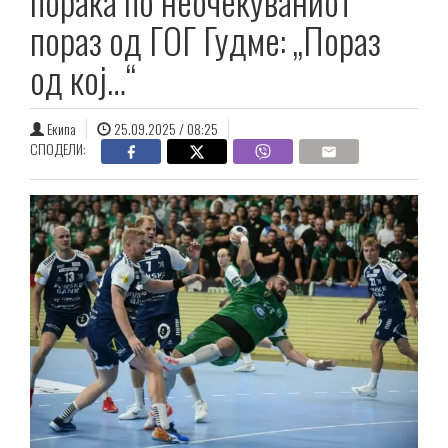
порака по неочекуваниот
пораз од ГОГ Гудме: „Пораз
од кој…“
Екипа
25.09.2025 / 08:25
СПОДЕЛИ: