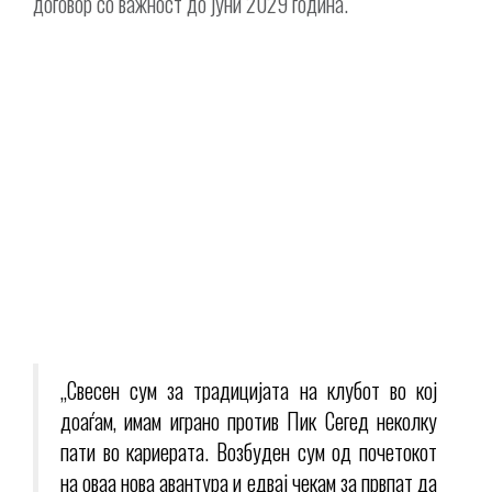
договор со важност до јуни 2029 година.
„Свесен сум за традицијата на клубот во кој
доаѓам, имам играно против Пик Сегед неколку
пати во кариерата. Возбуден сум од почетокот
на оваа нова авантура и едвај чекам за првпат да