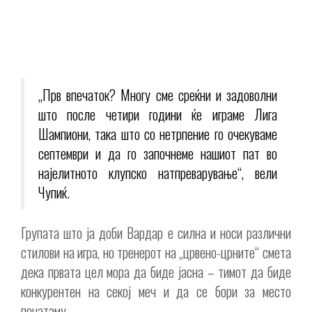
„Прв впечаток? Многу сме среќни и задоволни
што после четири години ќе играме Лига
Шампиони, така што со нетрпение го очекуваме
септември и да го започнеме нашиот пат во
најелитното клупско натпреварување“, вели
Чупиќ.
Групата што ја доби Вардар е силна и носи различни
стилови на игра, но тренерот на „црвено-црните“ смета
дека првата цел мора да биде јасна – тимот да биде
конкурентен на секој меч и да се бори за место
понатаму.