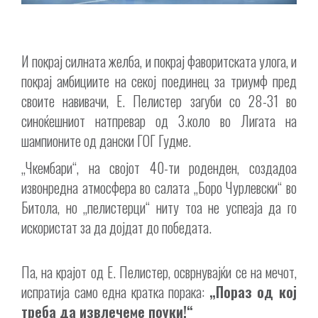
И покрај силната желба, и покрај фаворитската улога, и
покрај амбициите на секој поединец за триумф пред
своите навивачи, Е. Пелистер загуби со 28-31 во
синоќешниот натпревар од 3.коло во Лигата на
шампионите од дански ГОГ Гудме.
„Чкембари“, на својот 40-ти роденден, создадоа
извонредна атмосфера во салата „Боро Чурлевски“ во
Битола, но „пелистерци“ ниту тоа не успеаја да го
искористат за да дојдат до победата.
Па, на крајот од Е. Пелистер, осврнувајќи се на мечот,
испратија само една кратка порака:
„Пораз од кој
треба да извлечеме поуки!“