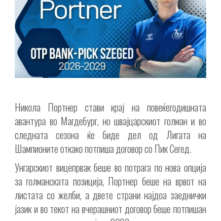
Никола Портнер стави крај на повеќегодишната
авантура во Магдебург, но швајцарскиот голман и во
следната сезона ќе биде дел од Лигата на
Шампионите откако потпиша договор со Пик Сегед.
Унгарскиот вицепрвак беше во потрага по нова опција
за голманската позиција, Портнер беше на врвот на
листата со желби, а двете страни најдоа заеднички
јазик и во текот на вчерашниот договор беше потпишан