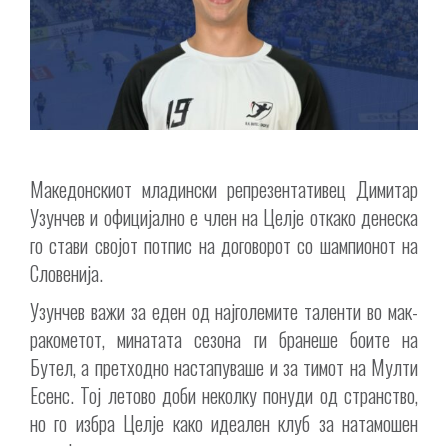
Македонскиот младински репрезентативец Димитар
Узунчев и официјално е член на Целје откако денеска
го стави својот потпис на договорот со шампионот на
Словенија.
Узунчев важи за еден од најголемите таленти во мак-
ракометот, минатата сезона ги бранеше боите на
Бутел, а претходно настапуваше и за тимот на Мулти
Есенс. Тој летово доби неколку понуди од странство,
но го избра Целје како идеален клуб за натамошен