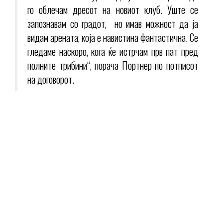
го облечам дресот на новиот клуб. Уште се
запознавам со градот, но имав можност да ја
видам арената, која е навистина фантастична. Се
гледаме наскоро, кога ќе истрчам прв пат пред
полните трибини“, порача Портнер по потписот
на договорот.