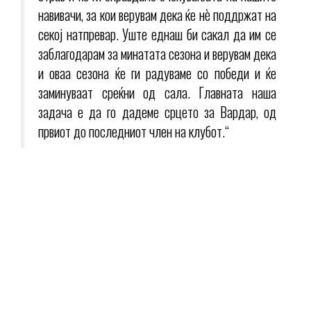
навивачи, за кои верувам дека ќе нѐ поддржат на
секој натпревар. Уште еднаш би сакал да им се
заблагодарам за минатата сезона и верувам дека
и оваа сезона ќе ги радуваме со победи и ќе
заминуваат среќни од сала. Главната наша
задача е да го дадеме срцето за Вардар, од
првиот до последниот член на клубот.“