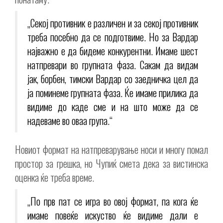
„Секој противник е различен и за секој противник
треба посебно да се подготвиме. Но за Вардар
најважно е да бидеме конкурентни. Имаме шест
натпревари во групната фаза. Сакам да видам
јак, борбен, тимски Вардар со заедничка цел да
ја поминеме групната фаза. Ќе имаме прилика да
видиме до каде сме и на што може да се
надеваме во оваа група.“
Новиот формат на натпреварување носи и многу помал
простор за грешка, но Чупиќ смета дека за вистинска
оценка ќе треба време.
„По прв пат се игра во овој формат, па кога ќе
имаме повеќе искуство ќе видиме дали е