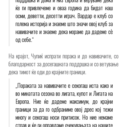
ќе ги привлечеме и оваа година да бидат наш
осми, деветти, десетти играч. Вардар е клуб со
голема историја и знаеме што значи овој клуб за
навивачите и знаеме дека мораме да дадеме сè
од себе.“
На крајот, Чупиќ испрати порака и до навивачите, со
благодарност за досегашната поддршка и со ветување
дека тимот ќе оди до крајните граници.
„Пораката за навивачите е секогаш иста како и
во минатата сезона во лигата, купот и Лигата на
Европа. Ние ќе дадеме максимум, до крајни
граници за да го одбраниме овој дрес кој тежи
многу и секогаш носи притисок. Но ние немаме
страв и ќе ги оправдаме очекувањата на нашите