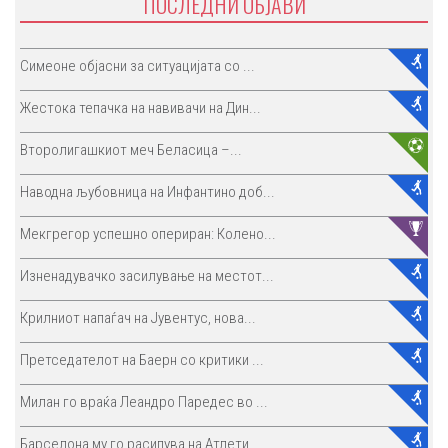
ПОСЛЕДНИ ОБЈАВИ
Симеоне објасни за ситуацијата со ...
Жестока тепачка на навивачи на Дин...
Второлигашкиот меч Беласица –...
Наводна љубовница на Инфантино доб...
Мекгрегор успешно опериран: Колено...
Изненадувачко засилување на местот...
Крилниот напаѓач на Јувентус, нова...
Претседателот на Баерн со критики ...
Милан го враќа Леандро Паредес во ...
Барселона му го расипува на Атлети...