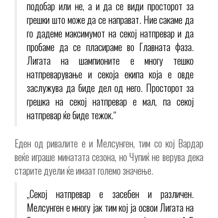
подобар или не, а и да се види просторот за
грешки што може да се направат. Ние сакаме да
го дадеме максимумот на секој натпревар и да
пробаме да се пласираме во Главната фаза.
Лигата на шампионите е многу тешко
натпреварување и секоја екипа која е овде
заслужува да биде дел од него. Просторот за
грешка на секој натпревар е мал, па секој
натпревар ќе биде тежок.“
Еден од ривалите е и Мелсунген, тим со кој Вардар
веќе играше минатата сезона, но Чупиќ не верува дека
старите дуели ќе имаат големо значење.
„Секој натпревар е засебен и различен.
Мелсунген е многу јак тим кој ја освои Лигата на