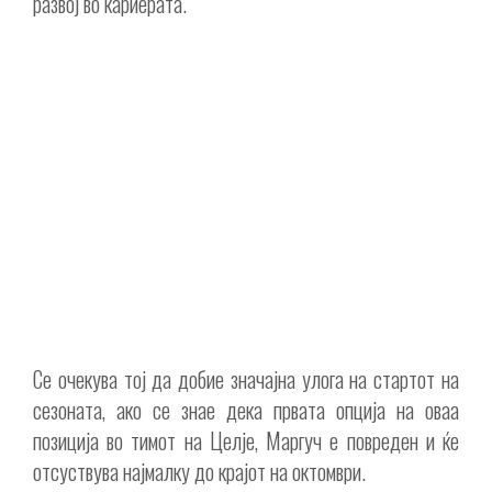
развој во кариерата.
Се очекува тој да добие значајна улога на стартот на
сезоната, ако се знае дека првата опција на оваа
позиција во тимот на Целје, Маргуч е повреден и ќе
отсуствува најмалку до крајот на октомври.