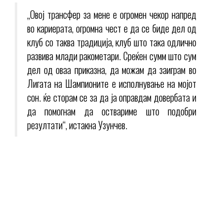
„Овој трансфер за мене е огромен чекор напред
во кариерата, огромна чест е да се биде дел од
клуб со таква традиција, клуб што така одлично
развива млади ракометари. Среќен сумм што сум
дел од оваа приказна, да можам да заиграм во
Лигата на Шампионите е исполнување на мојот
сон. ќе сторам се за да ја оправдам довербата и
да помогнам да оствариме што подобри
резултати“, истакна Узунчев.