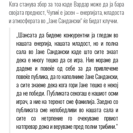
Кога станува збор за тоа каде Вардар може да ја бара
својата предност, Чупиќ е јасен – енергијата, младоста
и атмосферата во „Јане Сандански“ ќе бидат клучни.
„Шансата да бидеме конкурентни ја гледам во
нашата енергија, нашата младост, но и полна
сала во Јане Сандански каде што сите знаат
дека е многу тешко да се игра. Ние мораме да
дадеме и повеќе од себе за да привлечеме
повеќе публика, да го наполниме Јане Сандански,
а сите знаеме дека кога гори Јане тешко е некој
да нe победи. Публиката секогаш е нашиот осми
играч, а ние на теренот сме фамилија. Заедно со
публиката сме непобедливи во нашата сала и
сите со нетрпение го очекуваме првиот
натпревар дома и веруваме пред полни трибини.“