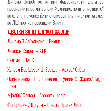
Динамо Загреб ќе ја има фаворитската улога во
пресметките со литвански Жалгирис, по што „модрите“
во случај на успех ќе ги очекуваат клучни битки за влез
во ЛШ против норвешшки Викинг.
ДВОЈКИ ЗА ПЛЕЈОФОТ ЗА ЛШ:
Динамо З./ Жалгирис – Викинг
Левски/ Каират – АЕК
Селтик – ЛАСК
Хапоел Бер Шева/ Ц. Звезда – Архус/ Сабах
Олимпијакос/ НЕК Нијмеген – Унион С. Жилоа/ Бодо
Глимт
Мјалби/ Слован – Арарат / Целје
Фенербахче/ Штурм – Спарта Прага/ Лион