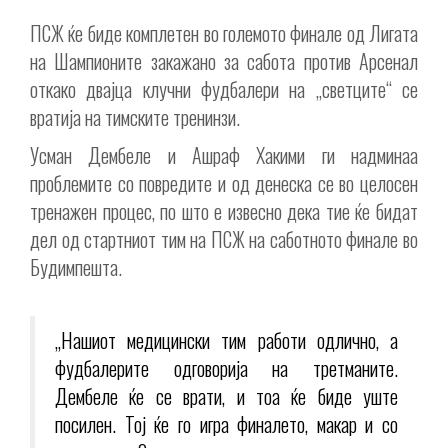
ПСЖ ќе биде комплетен во големото финале од Лигата
на Шампионите закажано за сабота против Арсенал
откако двајца клучни фудбалери на „светците“ се
вратија на тимските тренинзи.
Усман Дембеле и Ашраф Хакими ги надминаа
проблемите со повредите и од денеска се во целосен
тренажен процес, по што е извесно дека тие ќе бидат
дел од стартниот тим на ПСЖ на саботното финале во
Будимпешта.
„Нашиот медицински тим работи одлично, а
фудбалерите одговорија на третманите.
Дембеле ќе се врати, и тоа ќе биде уште
посилен. Тој ќе го игра финалето, макар и со