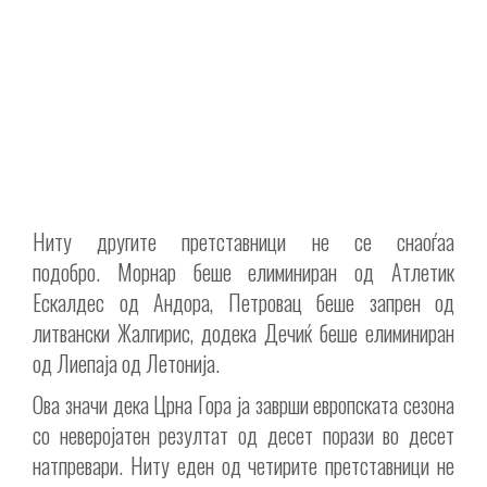
Ниту другите претставници не се снаоѓаа
подобро.
Морнар
беше елиминиран од Атлетик
Ескалдес од Андора,
Петровац
беше запрен од
литвански Жалгирис, додека
Дечиќ
беше елиминиран
од Лиепаја од Летонија.
Ова значи дека Црна Гора ја заврши европската сезона
со неверојатен резултат од десет порази во десет
натпревари. Ниту еден од четирите претставници не