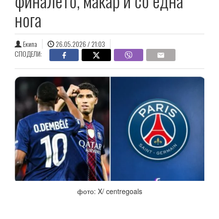
финалето, макар и со една
нога
Екипа
26.05.2026 / 21:03
СПОДЕЛИ:
фото: X/ centregoals