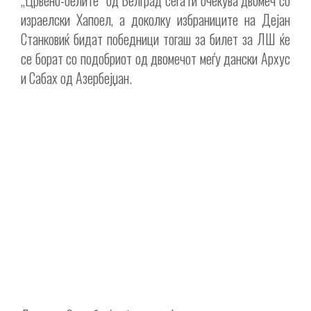
„Црвено-белите“ од Белград сега ги очекува двомеч со
израелски Хапоел, а доколку избраниците на Дејан
Станковиќ бидат победници тогаш за билет за ЛШ ќе
се борат со подобриот од двомечот меѓу дански Архус
и Сабах од Азербејџан.