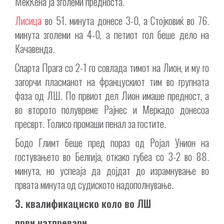
МекКена ја зголеми предноста.
Лисица
во 51. минута донесе 3-0, а Стојковиќ во 76.
минута зголеми на 4-0, а петиот гол беше дело на
Качавенда.
Спарта Прага со 2-1 го совлада тимот на Лион, и му го
загорчи пласманот на францускиот тим во групната
фаза од ЛШ. По првиот дел Лион имаше предност, а
во второто полувреме Рајнес и Меркадо донесоа
пресврт. Толисо промаши пенал за гостите.
Бодо Глимт беше пред пораз од Ројал Унион на
гостувањето во Белгија, откако губеа со 3-2 во 88.
минута, но успеаја да дојдат до израмнување во
првата минута од судиското надополнување.
3. квалификациско коло во ЛШ
први натпревари