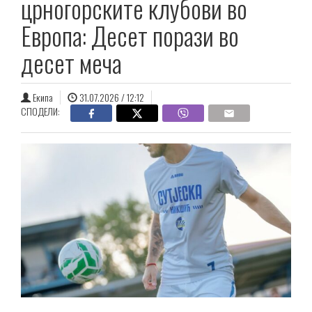
црногорските клубови во
Европа: Десет порази во
десет меча
Екипа
31.07.2026 / 12:12
СПОДЕЛИ: