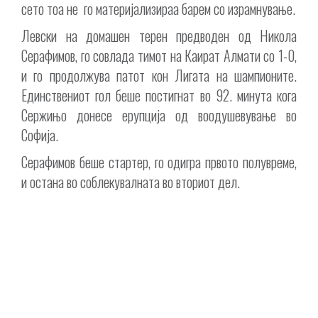
сето тоа не го материјализираа барем со израмнување.
Левски на домашен терен предводен од Никола
Серафимов, го совлада тимот на Каират Алмати со 1-0,
и го продолжува патот кон Лигата на шампионите.
Единствениот гол беше постигнат во 92. минута кога
Сержињо донесе ерупција од воодушевување во
Софија.
Серафимов беше стартер, го одигра првото полувреме,
и остана во соблекувалната во вториот дел.