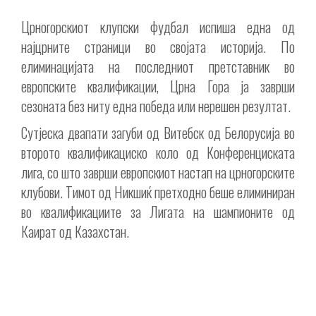
Црногорскиот клупски фудбал испиша една од
најцрните страници во својата историја. По
елиминацијата на последниот претставник во
европските квалификации, Црна Гора ја заврши
сезоната без ниту една победа или нерешен резултат.
Сутјеска
двапати загуби од Витебск од Белорусија во
второто квалификациско коло од Конференциската
лига, со што заврши европскиот настап на црногорските
клубови. Тимот од Никшиќ претходно беше елиминиран
во квалификациите за Лигата на шампионите од
Каират од Казахстан.