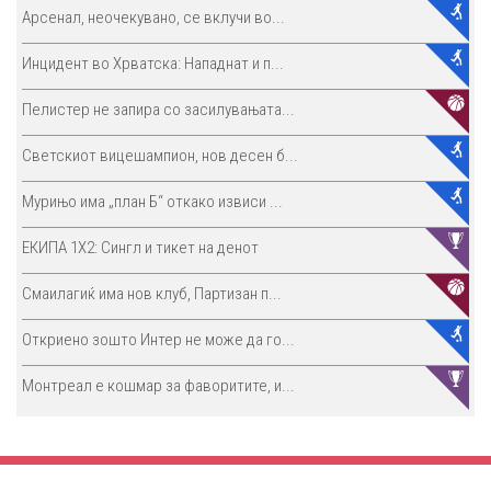
Арсенал, неочекувано, се вклучи во...
Инцидент во Хрватска: Нападнат и п...
Пелистер не запира со засилувањата...
Светскиот вицешампион, нов десен б...
Мурињо има „план Б“ откако извиси ...
ЕКИПА 1Х2: Сингл и тикет на денот
Смаилагиќ има нов клуб, Партизан п...
Откриено зошто Интер не може да го...
Монтреал е кошмар за фаворитите, и...