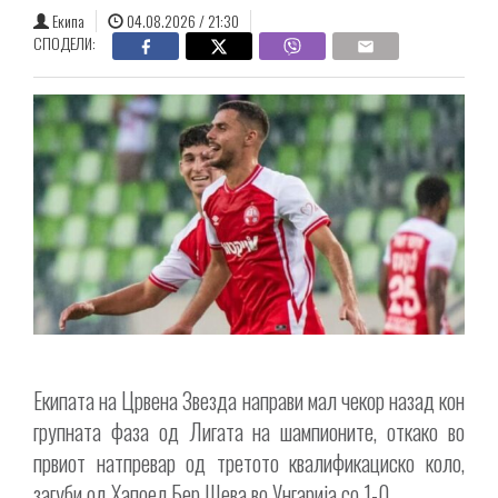
Екипа
04.08.2026 / 21:30
СПОДЕЛИ:
Екипата на Црвена Звезда направи мал чекор назад кон
групната фаза од Лигата на шампионите, откако во
првиот натпревар од третото квалификациско коло,
загуби од Хапоел Бер Шева во Унгарија со 1-0.