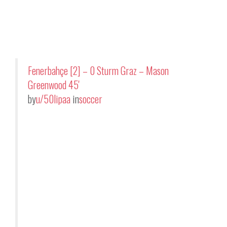
Fenerbahçe [2] – 0 Sturm Graz – Mason
Greenwood 45'
by
u/50lipaa
in
soccer