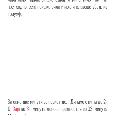
претходно, сега покажа сила и моќ, и славеше убедлив
триумф.
За само две минути во првиот дел, Динамо стигна до 2-
0.
Зајц
во 31. минута донесе предност, а во 33. минута