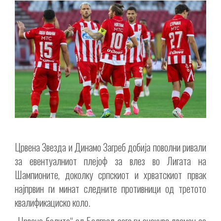
Црвена Звезда и Динамо Загреб добија поволни ривали
за евентуалниот плејоф за влез во Лигата на
Шампионите, доколку српскиот и хрватскиот првак
најпрвин ги минат следните противници од третото
квалификациско коло.