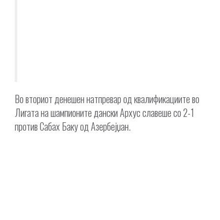
Во вториот денешен натпревар од квалификациите во
Лигата на шампионите дански Архус славеше со 2-1
против Сабах Баку од Азербејџан.