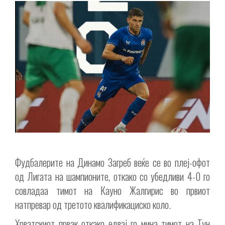
Фудбалерите на Динамо Загреб веќе се во плеј-офот
од Лигата на шампионите, откако со убедливи 4-0 го
совладаа тимот на Кауно Жалгирис во првиот
натпревар од третото квалификациско коло.
Хрватскиот првак откако едвај го мина тимот на Тун