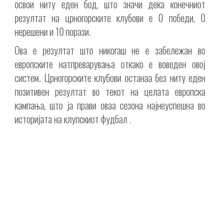
освои ниту еден бод, што значи дека конечниот
резултат на црногорските клубови е 0 победи, 0
нерешени и 10 порази.
Ова е резултат што никогаш не е забележан во
европските натпреварувања откако е воведен овој
систем. Црногорските клубови останаа без ниту еден
позитивен резултат во текот на целата европска
кампања, што ја прави оваа сезона најнеуспешна во
историјата на клупскиот фудбал .