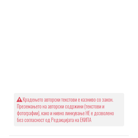
Крадењето авторски текстови е казниво со закон.
Преземањето на авторски содржини (текстови и
фотографии), како и нивно линкување НЕ е дозволено
без согласност од Редакцијата на ЕКИПА