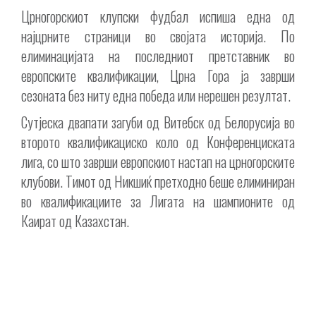
Црногорскиот клупски фудбал испиша една од
најцрните страници во својата историја. По
елиминацијата на последниот претставник во
европските квалификации, Црна Гора ја заврши
сезоната без ниту една победа или нерешен резултат.
Сутјеска
двапати загуби од Витебск од Белорусија во
второто квалификациско коло од Конференциската
лига, со што заврши европскиот настап на црногорските
клубови. Тимот од Никшиќ претходно беше елиминиран
во квалификациите за Лигата на шампионите од
Каират од Казахстан.