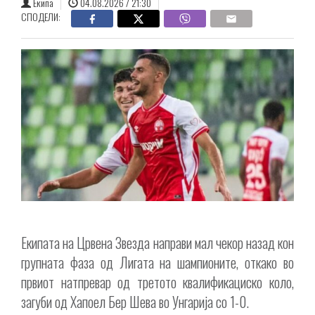
Екипа
04.08.2026 / 21:30
СПОДЕЛИ:
Екипата на Црвена Звезда направи мал чекор назад кон
групната фаза од Лигата на шампионите, откако во
првиот натпревар од третото квалификациско коло,
загуби од Хапоел Бер Шева во Унгарија со 1-0.