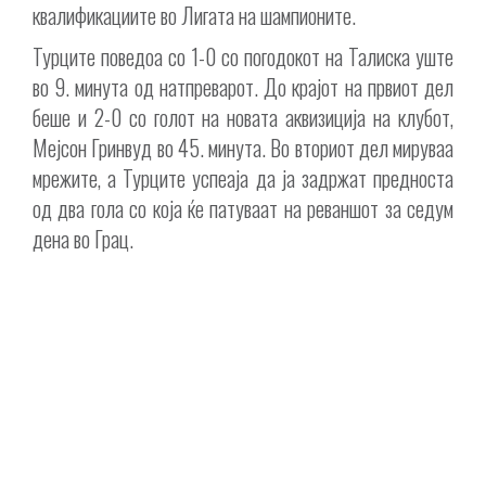
квалификациите во Лигата на шампионите.
Турците поведоа со 1-0 со погодокот на Талиска уште
во 9. минута од натпреварот. До крајот на првиот дел
беше и 2-0 со голот на новата аквизиција на клубот,
Мејсон Гринвуд во 45. минута. Во вториот дел мируваа
мрежите, а Турците успеаја да ја задржат предноста
од два гола со која ќе патуваат на реваншот за седум
дена во Грац.