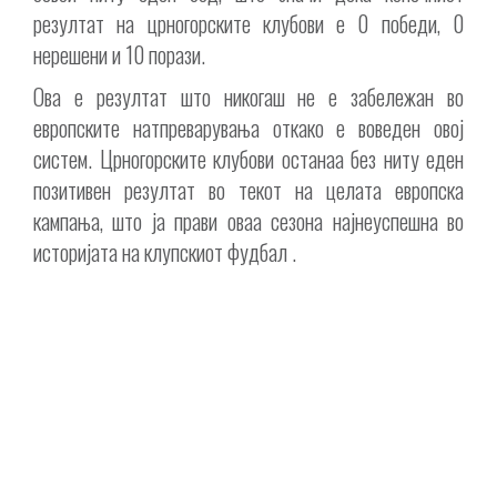
резултат на црногорските клубови е 0 победи, 0
нерешени и 10 порази.
Ова е резултат што никогаш не е забележан во
европските натпреварувања откако е воведен овој
систем. Црногорските клубови останаа без ниту еден
позитивен резултат во текот на целата европска
кампања, што ја прави оваа сезона најнеуспешна во
историјата на клупскиот фудбал .