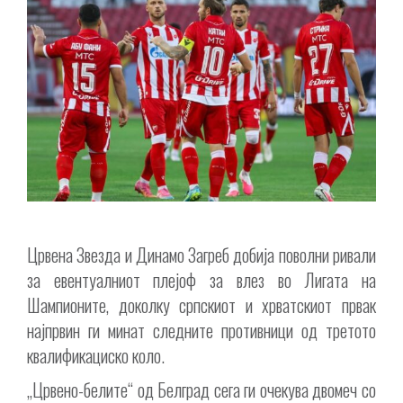
Црвена Звезда и Динамо Загреб добија поволни ривали
за евентуалниот плејоф за влез во Лигата на
Шампионите, доколку српскиот и хрватскиот првак
најпрвин ги минат следните противници од третото
квалификациско коло.
„Црвено-белите“ од Белград сега ги очекува двомеч со