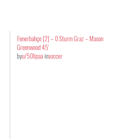
Fenerbahçe [2] – 0 Sturm Graz – Mason
Greenwood 45'
by
u/50lipaa
in
soccer