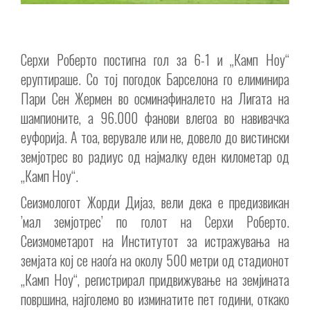
Серхи Роберто постигна гол за 6-1 и „Камп Ноу“
еруптираше. Со тој погодок Барселона го елиминира
Пари Сен Жермен во осминафиналето на Лигата на
шампионите, а 96.000 фанови влегоа во навивачка
еуфорија. А тоа, верувале или не, довело до вистински
земјотрес во радиус од најмалку еден километар од
„Камп Ноу“.
Сеизмологот Жорди Дијаз, вели дека е предизвикан
’мал земјотрес’ по голот на Серхи Роберто.
Сеизмометарот на Институтот за истражувања на
земјата кој се наоѓа на околу 500 метри од стадионот
„Камп Ноу“, регистрирал придвижување на земјината
површина, најголемо во изминатите пет години, откако