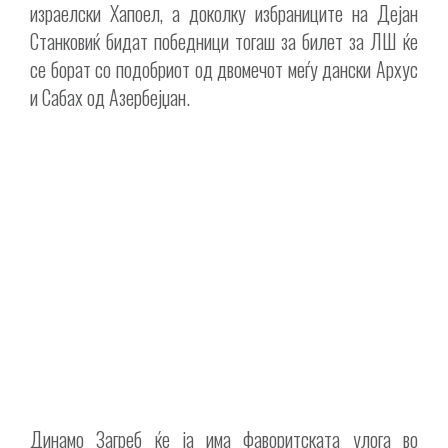
израелски Хапоел, а доколку избраниците на Дејан
Станковиќ бидат победници тогаш за билет за ЛШ ќе
се борат со подобриот од двомечот меѓу дански Архус
и Сабах од Азербејџан.
Динамо Загреб ќе ја има фаворитската улога во