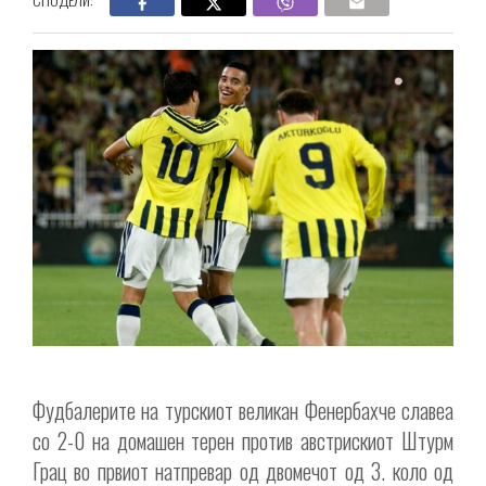
Фудбалерите на турскиот великан Фенербахче славеа
со 2-0 на домашен терен против австрискиот Штурм
Грац во првиот натпревар од двомечот од 3. коло од