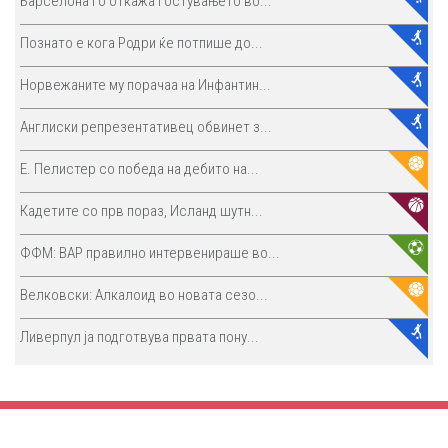
Барселона го откажа гостувањето во...
Познато е кога Родри ќе потпише до...
Норвежаните му порачаа на Инфантин...
Англиски репрезентативец обвинет з...
E. Пелистер со победа на дебито на...
Кадетите со прв пораз, Исланд шутн...
ФФМ: ВАР правилно интервенираше во...
Велковски: Алкалоид во новата сезо...
Ливерпул ја подготвува првата пону...