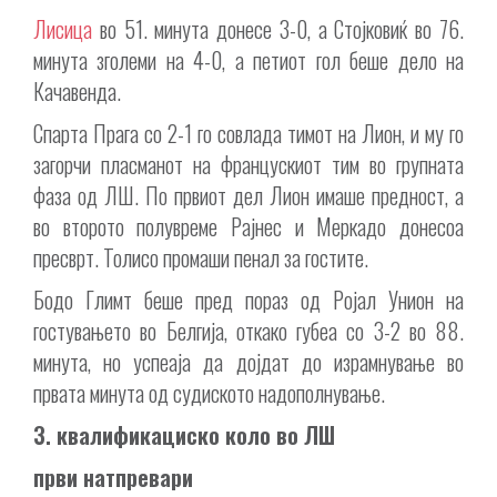
Лисица
во 51. минута донесе 3-0, а Стојковиќ во 76.
минута зголеми на 4-0, а петиот гол беше дело на
Качавенда.
Спарта Прага со 2-1 го совлада тимот на Лион, и му го
загорчи пласманот на францускиот тим во групната
фаза од ЛШ. По првиот дел Лион имаше предност, а
во второто полувреме Рајнес и Меркадо донесоа
пресврт. Толисо промаши пенал за гостите.
Бодо Глимт беше пред пораз од Ројал Унион на
гостувањето во Белгија, откако губеа со 3-2 во 88.
минута, но успеаја да дојдат до израмнување во
првата минута од судиското надополнување.
3. квалификациско коло во ЛШ
први натпревари