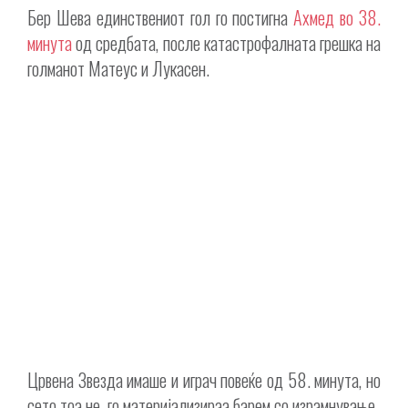
Бер Шева единствениот гол го постигна
Ахмед во 38.
минута
од средбата, после катастрофалната грешка на
голманот Матеус и Лукасен.
Црвена Звезда имаше и играч повеќе од 58. минута, но
сето тоа не го материјализираа барем со израмнување.