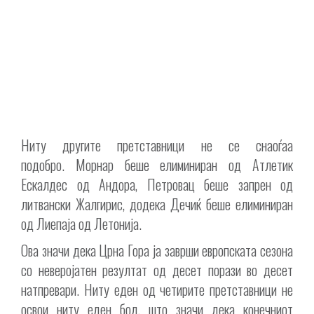
Ниту другите претставници не се снаоѓаа
подобро.
Морнар
беше елиминиран од Атлетик
Ескалдес од Андора,
Петровац
беше запрен од
литвански Жалгирис, додека
Дечиќ
беше елиминиран
од Лиепаја од Летонија.
Ова значи дека Црна Гора ја заврши европската сезона
со неверојатен резултат од десет порази во десет
натпревари. Ниту еден од четирите претставници не
освои ниту еден бод, што значи дека конечниот