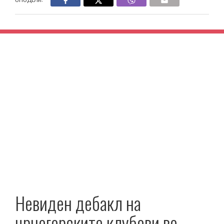
Невиден дебакл на
црногорските клубови во