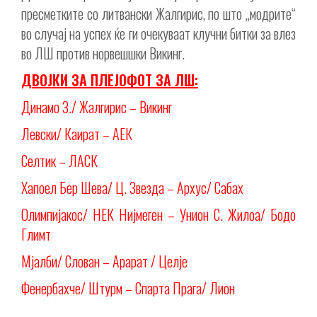
пресметките со литвански Жалгирис, по што „модрите“
во случај на успех ќе ги очекуваат клучни битки за влез
во ЛШ против норвешшки Викинг.
ДВОЈКИ ЗА ПЛЕЈОФОТ ЗА ЛШ:
Динамо З./ Жалгирис – Викинг
Левски/ Каират – АЕК
Селтик – ЛАСК
Хапоел Бер Шева/ Ц. Звезда – Архус/ Сабах
Олимпијакос/ НЕК Нијмеген – Унион С. Жилоа/ Бодо
Глимт
Мјалби/ Слован – Арарат / Целје
Фенербахче/ Штурм – Спарта Прага/ Лион