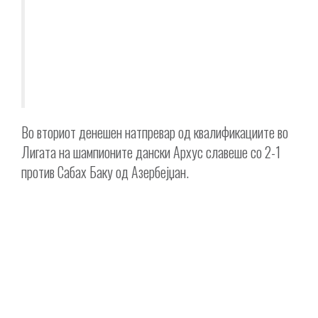
Во вториот денешен натпревар од квалификациите во
Лигата на шампионите дански Архус славеше со 2-1
против Сабах Баку од Азербејџан.