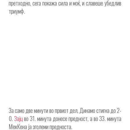
претходно, сега покажа сила и моќ, и славеше убедлив
триумф.
За само две минути во првиот дел, Динамо стигна до 2-
0.
Зајц
во 31. минута донесе предност, а во 33. минута
МекКена ја зголеми предноста.