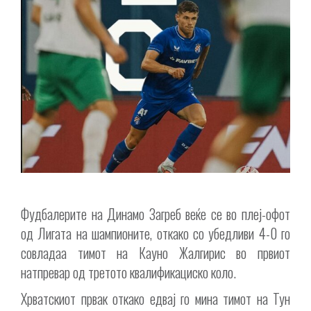
Фудбалерите на Динамо Загреб веќе се во плеј-офот
од Лигата на шампионите, откако со убедливи 4-0 го
совладаа тимот на Кауно Жалгирис во првиот
натпревар од третото квалификациско коло.
Хрватскиот првак откако едвај го мина тимот на Тун