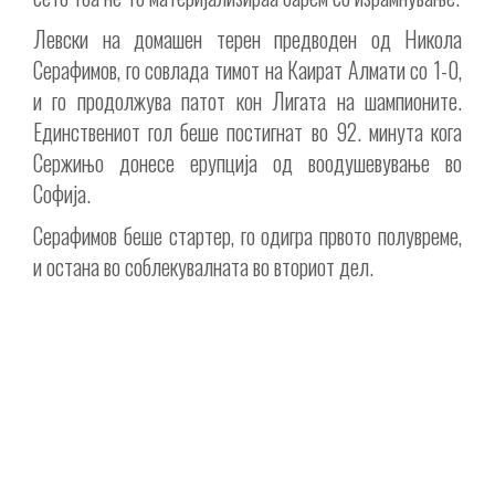
Левски на домашен терен предводен од Никола
Серафимов, го совлада тимот на Каират Алмати со 1-0,
и го продолжува патот кон Лигата на шампионите.
Единствениот гол беше постигнат во 92. минута кога
Сержињо донесе ерупција од воодушевување во
Софија.
Серафимов беше стартер, го одигра првото полувреме,
и остана во соблекувалната во вториот дел.