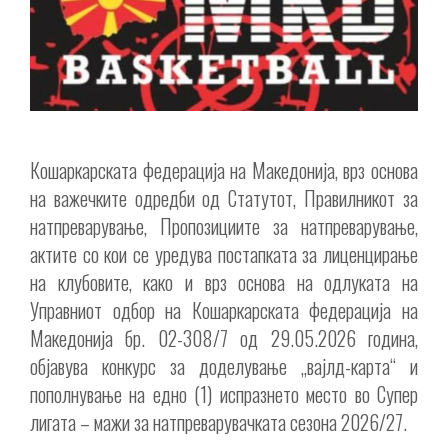
Кошаркарската федерација на Македонија, врз основа
на важечките одредби од Статутот, Правилникот за
натпреварување, Пропозициите за натпреварување,
актите со кои се уредува постапката за лиценцирање
на клубовите, како и врз основа на одлуката на
Управниот одбор на Кошаркарската федерација на
Македонија бр. 02-308/7 од 29.05.2026 година,
објавува конкурс за доделување „вајлд-карта“ и
пополнување на едно (1) испразнето место во Супер
лигата – мажи за натпреварувачката сезона 2026/27.