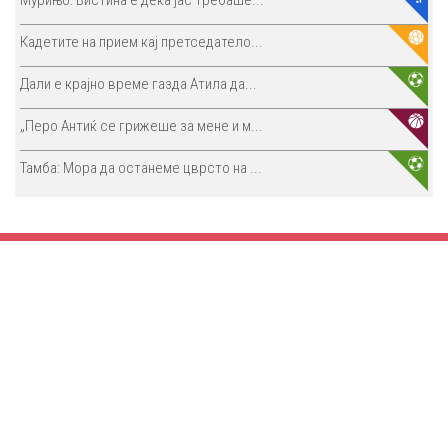
Мурињо: Вистина е дека јас требаше...
Кадетите на прием кај претседатело...
Дали е крајно време газда Атила да...
„Перо Антиќ се грижеше за мене и м...
Тамба: Мора да останеме цврсто на ...