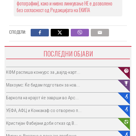
фотографии), како и нивно линкување НЕ е дозволено
без согласност од Редакцијата на ЕКИПА
СПОДЕЛИ:
ПОСЛЕДНИ ОБЈАВИ
КФМ распиша конкурс за „вајлд-карт...
Махоумс: Ќе бидам подготвен за нов...
Баркола на крајот ќе заврши во Арс...
УЕФА, АФЦ и Конкакаф со отворено п...
Кристијан Фабијани доби отказ од В...