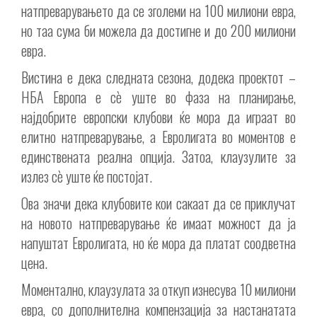
натпреварувањето да се зголеми на 100 милиони евра,
но таа сума би можела да достигне и до 200 милиони
евра.
Вистина е дека следната сезона, додека проектот –
НБА Европа е сè уште во фаза на планирање,
најдобрите европски клубови ќе мора да играат во
елитно натпреварување, а Евролигата во моментов е
единствената реална опција. Затоа, клаузулите за
излез сè уште ќе постојат.
Ова значи дека клубовите кои сакаат да се приклучат
на новото натпреварување ќе имаат можност да ја
напуштат Евролигата, но ќе мора да платат соодветна
цена.
Моментално, клаузулата за откуп изнесува 10 милиони
евра, со дополнителна компензација за настанатата