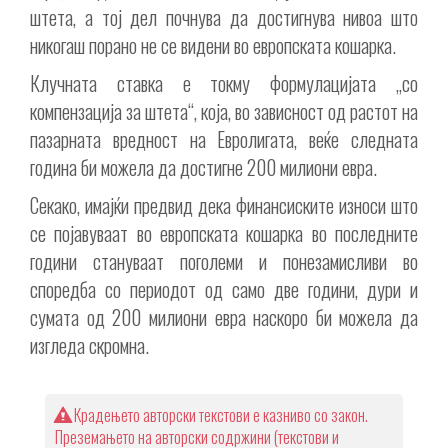
штета, а тој дел почнува да достигнува нивоа што
никогаш порано не се видени во европската кошарка.
Клучната ставка е токму формулацијата „со
компензација за штета“, која, во зависност од растот на
пазарната вредност на Евролигата, веќе следната
година би можела да достигне 200 милиони евра.
Секако, имајќи предвид дека финансиските износи што
се појавуваат во европската кошарка во последните
години стануваат поголеми и понезамисливи во
споредба со периодот од само две години, дури и
сумата од 200 милиони евра наскоро би можела да
изгледа скромна.
Крадењето авторски текстови е казниво со закон.
Преземањето на авторски содржини (текстови и