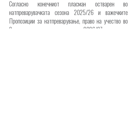
Согласно конечниот пласман остварен во
натпреварувачката сезона 2025/26 и важечките
Пропозиции за натпреварување, право на учество во
Супер лигата – мажи за сезоната 2026/27, врз основа
на остварениот спортски резултат и пред конечното
завршување на постапката за лиценцирање, стекнаа: