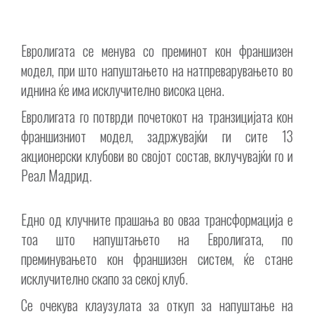
Евролигата се менува со преминот кон франшизен
модел, при што напуштањето на натпреварувањето во
иднина ќе има исклучително висока цена.
Евролигата го потврди почетокот на транзицијата кон
франшизниот модел, задржувајќи ги сите 13
акционерски клубови во својот состав, вклучувајќи го и
Реал Мадрид.
Едно од клучните прашања во оваа трансформација е
тоа што напуштањето на Евролигата, по
преминувањето кон франшизен систем, ќе стане
исклучително скапо за секој клуб.
Се очекува клаузулата за откуп за напуштање на