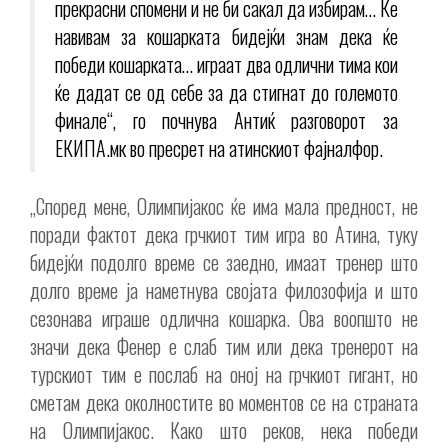
прекрасни спомени и не би сакал да избирам… Ќе
навивам за кошарката бидејќи знам дека ќе
победи кошарката… играат два одлични тима кои
ќе дадат се од себе за да стигнат до големото
финале“, го почнува Антиќ разговорот за
ЕКИПА.мк во пресрет на атинскиот фајналфор.
„Според мене, Олимпијакос ќе има мала предност, не
поради фактот дека грчкиот тим игра во Атина, туку
бидејќи подолго време се заедно, имаат тренер што
долго време ја наметнува својата филозофија и што
сезонава играше одлична кошарка. Ова воопшто не
значи дека Фенер е слаб тим или дека тренерот на
турскиот тим е послаб на оној на грчкиот гигант, но
сметам дека околностите во моментов се на страната
на Олимпијакос. Како што реков, нека победи