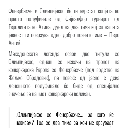
Фенербахче и Олимпијакос ќе ги вкрстат копјата во
првото полуфинале од фајналфор турнирот од
Евролигата во Атина, дуел на два тима кој за нашата
јавност ги поврзува едно добро познато име – Перо
Антиќ.
Македонската легенда освои две титули со
Олимпијакос, еднаш се искачи на тронот на
кошаркарска Европа со Фенербахче (под водство на
Жељко Обрадовиќ), па повеќе од јасно е дека
денешното полуфинале ќе биде од специјално
значење за нашиот кошаркарски великан.
„Олимпијакос со Фенербахче… за кого ќе
навивам? Тоа се два тима за кои ме врзуваат