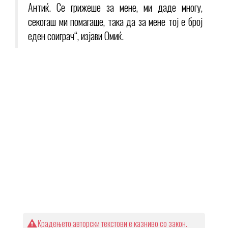
Антиќ. Се грижеше за мене, ми даде многу,
секогаш ми помагаше, така да за мене тој е број
еден соиграч“, изјави Омиќ.
Крадењето авторски текстови е казниво со закон.