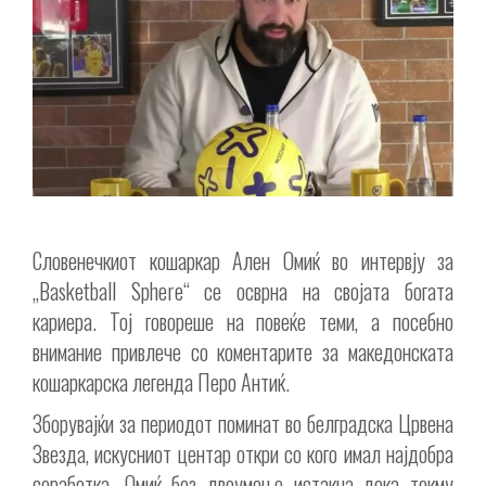
Словенечкиот кошаркар Ален Омиќ во интервју за
„Basketball Sphere“ се осврна на својата богата
кариера. Тој говореше на повеќе теми, а посебно
внимание привлече со коментарите за македонската
кошаркарска легенда Перо Антиќ.
Зборувајќи за периодот поминат во белградска Црвена
Звезда, искусниот центар откри со кого имал најдобра
соработка. Омиќ без двоумење истакна дека токму