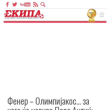
Фенер – Олимпијакос… за