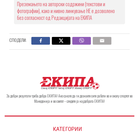
Преземањето на авторски содржини (текстови и
фотографии), како и нивно линкување НЕ е дозволено
без согласност од Редакцијата на ЕКИПА
СПОДЕЛИ:
За добри резултати треба добра ЕКИПА! Ако сакате да ги дознаете сите работи во и околу спортот во
Македонија и во светот – следете ја најдобрата ЕКИПА!
КАТЕГОРИИ