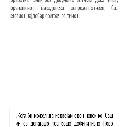
поранешниот македонски репрезентативец бил
неговиот најдобар соиграч во тимот.
„Кога би можел да издвојам еден човек кој баш
ми се допаѓаше тоа беше дефинитивно Перо