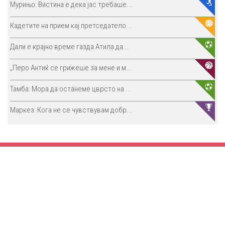
Мурињо: Вистина е дека јас требаше...
Кадетите на прием кај претседатело...
Дали е крајно време газда Атила да...
„Перо Антиќ се грижеше за мене и м...
Тамба: Мора да останеме цврсто на ...
Маркез: Кога не се чувствувам добр...