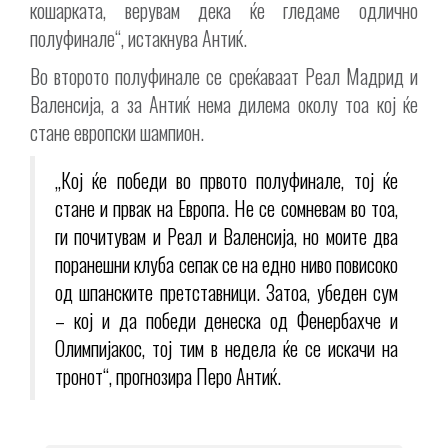
кошарката, верувам дека ќе гледаме одлично
полуфинале“, истакнува Антиќ.
Во второто полуфинале се среќаваат Реал Мадрид и
Валенсија, а за Антиќ нема дилема околу тоа кој ќе
стане европски шампион.
„Кој ќе победи во првото полуфинале, тој ќе
стане и првак на Европа. Не се сомневам во тоа,
ги почитувам и Реал и Валенсија, но моите два
поранешни клуба сепак се на едно ниво повисоко
од шпанските претставници. Затоа, убеден сум
– кој и да победи денеска од Фенербахче и
Олимпијакос, тој тим в недела ќе се искачи на
тронот“, прогнозира Перо Антиќ.