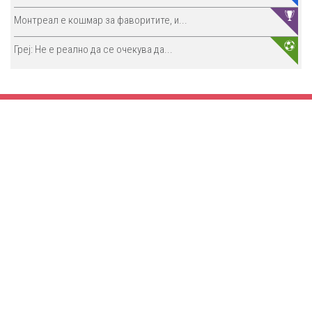
Монтреал е кошмар за фаворитите, и...
Греј: Не е реално да се очекува да...