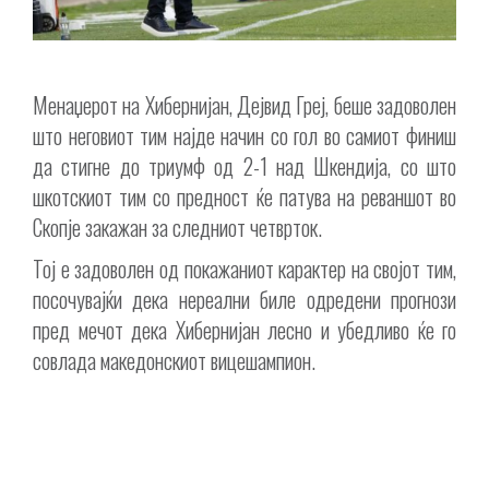
Менаџерот на Хибернијан, Дејвид Греј, беше задоволен
што неговиот тим најде начин со гол во самиот финиш
да стигне до триумф од 2-1 над Шкендија, со што
шкотскиот тим со предност ќе патува на реваншот во
Скопје закажан за следниот четврток.
Тој е задоволен од покажаниот карактер на својот тим,
посочувајќи дека нереални биле одредени прогнози
пред мечот дека Хибернијан лесно и убедливо ќе го
совлада македонскиот вицешампион.