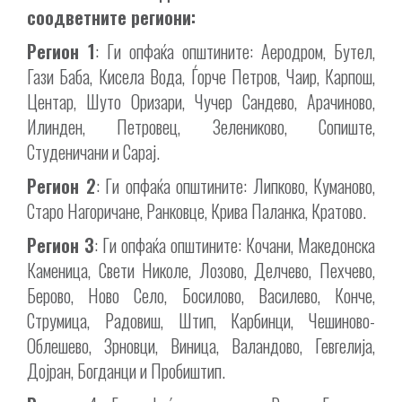
соодветните региони:
Регион 1
: Ги опфаќа општините: Аеродром, Бутел,
Гази Баба, Кисела Вода, Ѓорче Петров, Чаир, Карпош,
Центар, Шуто Оризари, Чучер Сандево, Арачиново,
Илинден, Петровец, Зелениково, Сопиште,
Студеничани и Сарај.
Регион 2
: Ги опфаќа општините: Липково, Куманово,
Старо Нагоричане, Ранковце, Крива Паланка, Кратово.
Регион 3
: Ги опфаќа општините: Кочани, Македонска
Каменица, Свети Николе, Лозово, Делчево, Пехчево,
Берово, Ново Село, Босилово, Василево, Конче,
Струмица, Радовиш, Штип, Карбинци, Чешиново-
Облешево, Зрновци, Виница, Валандово, Гевгелија,
Дојран, Богданци и Пробиштип.