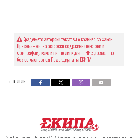
Крадењето авторски текстови е казниво со закон.
Преземањето на авторски содржини (текстови и
фотографии), како и нивно линкување НЕ е дозволено
без согласност од Редакцијата на ЕКИПА
СПОДЕЛИ:
За добри резултати треба добра ЕКИПА! Ако сакате да ги дознаете сите работи во и околу спортот во