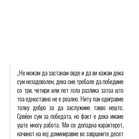
„Не можам да застанам овде и да ви кажам дека
сум незадоволен, дека сме требале да победиме
со три, четири или пет гола разлика затоа што
тоа едноставно не е реално. Ниту пак одигравме
толку добро за да заслужиме такво нешто.
Среќен сум за победата, но факт е дека имаме
уште многу работа. Ми се допадна карактерот,
начинот на кој доминиравме во завршните десет