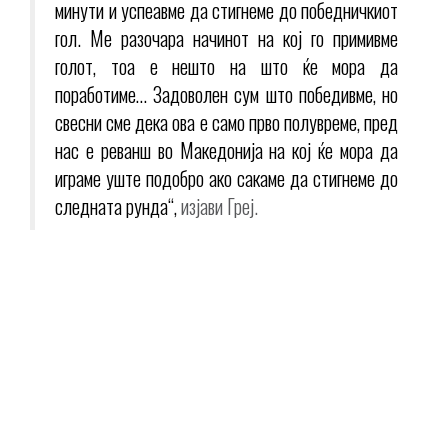
минути и успеавме да стигнеме до победничкиот
гол. Ме разочара начинот на кој го примивме
голот, тоа е нешто на што ќе мора да
поработиме… Задоволен сум што победивме, но
свесни сме дека ова е само прво полувреме, пред
нас е реванш во Македонија на кој ќе мора да
играме уште подобро ако сакаме да стигнеме до
следната рунда“,
изјави Греј.