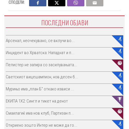
СПОДЕЛИ:
ПОСЛЕДНИ ОБЈАВИ
Арсенал, неочекувано, се вклучи во...
Инцидент во Хрватска: Нападнат и п...
Пелистер не запира со засилувањата...
Светскиот вицешампион, нов десен б...
Мурињо има „план Б“ откако извиси ...
ЕКИПА 1Х2: Сингл и тикет на денот
Смаилагиќ има нов клуб, Партизан п...
Откриено зошто Интер не може да го...