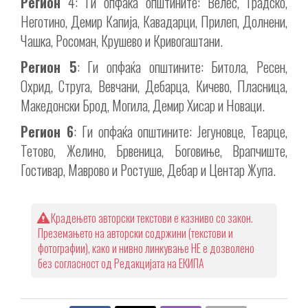
Регион
4: Ги опфаќа општините: Велес, Градско,
Неготино, Демир Капија, Кавадарци, Прилеп, Долнени,
Чашка, Росоман, Крушево и Кривогаштани.
Регион 5
: Ги опфаќа општините: Битола, Ресен,
Охрид, Струга, Вевчани, Дебарца, Кичево, Пласница,
Македонски Брод, Могила, Демир Хисар и Новаци.
Регион 6
: Ги опфаќа општините: Јегуновце, Теарце,
Тетово, Желино, Брвеница, Боговиње, Врапчиште,
Гостивар, Маврово и Ростуше, Дебар и Центар Жупа.
Крадењето авторски текстови е казниво со закон.
Преземањето на авторски содржини (текстови и
фотографии), како и нивно линкување НЕ е дозволено
без согласност од Редакцијата на ЕКИПА