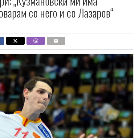
ри: „Кузмановски ми има
оварам со него и со Лазаров“