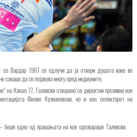
т со Вардар 1961 се одлучи да ја отвори душата иако во
не сакаше да се појавува многу пред медиумите.
не“ на Канал 77, Талевски отворено со директни прозивки кон
зентацијата Филип Кузмановски, но и кон селекторот на
– беше едно од прашањата на кое одговараше Талевски,