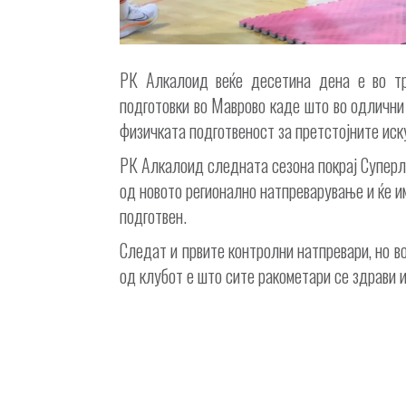
РК Алкалоид веќе десетина дена е во тр
подготовки во Маврово каде што во одлични 
физичката подготвеност за претстојните иск
РК Алкалоид следната сезона покрај Суперли
од новото регионално натпреварување и ќе и
подготвен.
Следат и првите контролни натпревари, но в
од клубот е што сите ракометари се здрави и