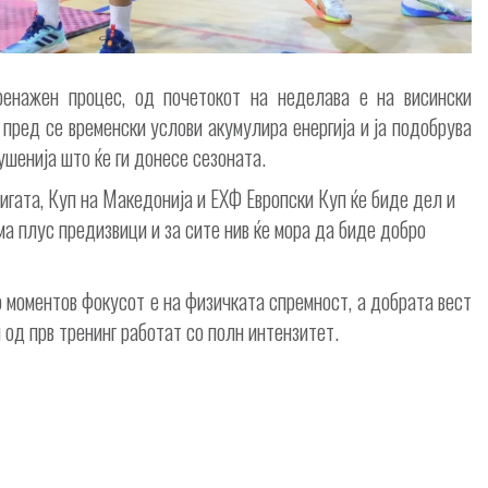
енажен процес, од почетокот на неделава е на висински
пред сe временски услови акумулира енергија и ја подобрува
ушенија што ќе ги донесе сезоната.
гата, Куп на Македонија и ЕХФ Европски Куп ќе биде дел и
ма плус предизвици и за сите нив ќе мора да биде добро
о моментов фокусот е на физичката спремност, а добрата вест
 од прв тренинг работат со полн интензитет.