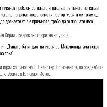
м никаков проблем со никого и никогаш на никого не сакам
кога ќе направат лошо, само ги пречкртувам и се тргам од
 да дознаете која е причината, треба да го прашате него“.
ил Кирил Лазаров ако го сретне на улица…
ни:
„Душата би ја дал да играм за Македонија, ама некој
оа така“.
и играл за тимот на Е. Пелистер. Во моментов, по разделбата
од клубови од Блискиот Исток.