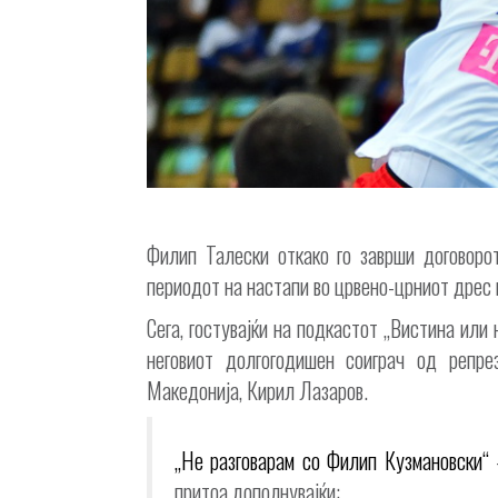
Филип Талески откако го заврши договоро
периодот на настапи во црвено-црниот дрес 
Сега, гостувајќи на подкастот „Вистина или 
неговиот долгогодишен соиграч од репре
Македонија, Кирил Лазаров.
„Не разговарам со Филип Кузмановски“
притоа дополнувајќи: