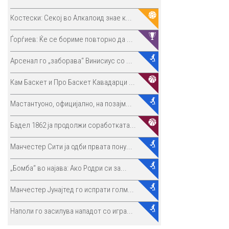
Костески: Секој во Алкалоид знае к...
Ѓорѓиев: Ќе се бориме повторно да ...
Арсенал го „заборава“ Винисиус со ...
Кам Баскет и Про Баскет Кавадарци ...
Мастантуоно, официјално, на позајм...
Бадел 1862 ја продолжи соработката...
Манчестер Сити ја одби првата пону...
„Бомба“ во најава: Ако Родри си за...
Манчестер Јунајтед го испрати голм...
Наполи го засилува нападот со игра...