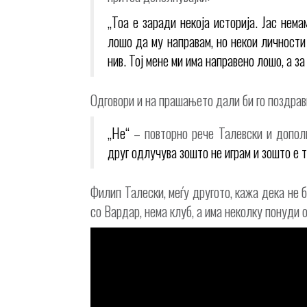
„Тоа е заради некоја историја. Јас нема
лошо да му направам, но некои личности 
нив. Тој мене ми има направено лошо, а за
Одговори и на прашањето дали би го поздрав
„Не“
– повторно рече Талевски и допол
друг одлучува зошто не играм и зошто е т
Филип Талески, меѓу другото, кажа дека не б
со Вардар, нема клуб, а има неколку понуди 