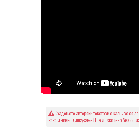
Крадењето авторски текстови е казниво со за
како и нивно линкување НЕ е дозволено без сог