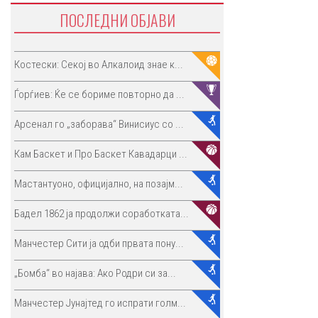
ПОСЛЕДНИ ОБЈАВИ
Костески: Секој во Алкалоид знае к...
Ѓорѓиев: Ќе се бориме повторно да ...
Арсенал го „заборава“ Винисиус со ...
Кам Баскет и Про Баскет Кавадарци ...
Мастантуоно, официјално, на позајм...
Бадел 1862 ја продолжи соработката...
Манчестер Сити ја одби првата пону...
„Бомба“ во најава: Ако Родри си за...
Манчестер Јунајтед го испрати голм...