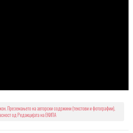
кон. Преземањето на авторски содржини (текстови и фотографии),
ласност од Редакцијата на ЕКИПА