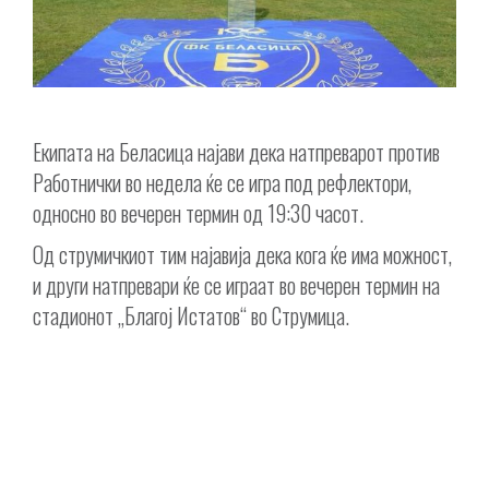
Екипата на Беласица најави дека натпреварот против
Работнички во недела ќе се игра под рефлектори,
односно во вечерен термин од 19:30 часот.
Од струмичкиот тим најавија дека кога ќе има можност,
и други натпревари ќе се играат во вечерен термин на
стадионот „Благој Истатов“ во Струмица.