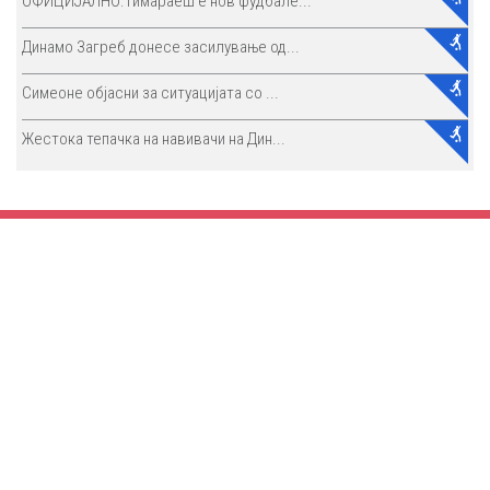
ОФИЦИЈАЛНО: Гимараеш е нов фудбале...
Динамо Загреб донесе засилување од...
Симеоне објасни за ситуацијата со ...
Жестока тепачка на навивачи на Дин...