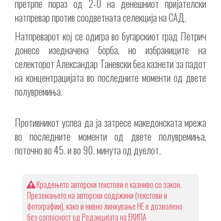
претрпе пораз од 2-0 на денешниот пријателски
натпревар против соодветната селекција на САД.
Натпреварот кој се одигра во бугарскиот град Петрич
донесе изедначена борба, но избраниците на
селекторот Александар Таневски беа казнети за падот
на концентрацијата во последните моменти од двете
полувремиња.
Противникот успеа да ја затресе македонската мрежа
во последните моменти од двете полувремиња,
поточно во 45. и во 90. минута од дуелот.
Крадењето авторски текстови е казниво со закон.
Преземањето на авторски содржини (текстови и
фотографии), како и нивно линкување НЕ е дозволено
без согласност од Редакцијата на ЕКИПА