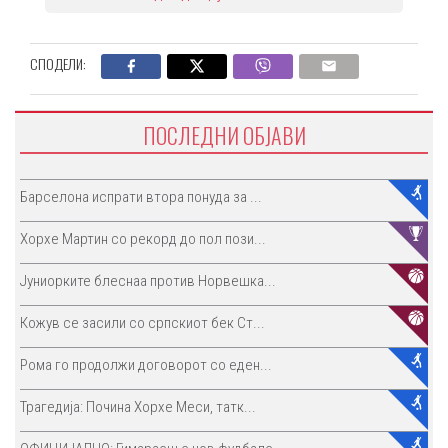
СПОДЕЛИ:
ПОСЛЕДНИ ОБЈАВИ
Барселона испрати втора понуда за ...
Хорхе Мартин со рекорд до пол пози...
Јуниорките блеснаа против Норвешка...
Кожув се засили со српскиот бек Ст...
Рома го продолжи договорот со еден...
Трагедија: Почина Хорхе Меси, татк...