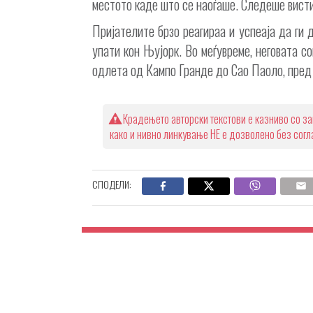
местото каде што се наоѓаше. Следеше висти
Пријателите брзо реагираа и успеаја да ги
упати кон Њујорк. Во меѓувреме, неговата со
одлета од Кампо Гранде до Сао Паоло, пред
Крадењето авторски текстови е казниво со за
како и нивно линкување НЕ е дозволено без сог
СПОДЕЛИ: