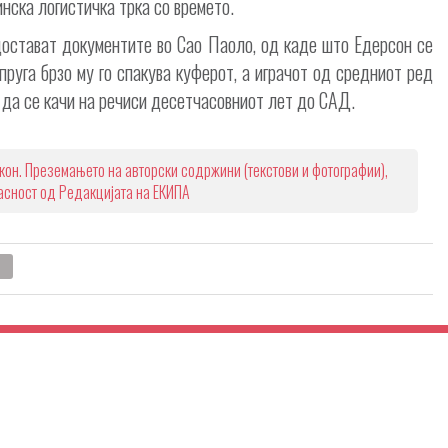
нска логистичка трка со времето.
 достават документите во Сао Паоло, од каде што Едерсон се
пруга брзо му го спакува куферот, а играчот од средниот ред
 да се качи на речиси десетчасовниот лет до САД.
кон. Преземањето на авторски содржини (текстови и фотографии),
ласност од Редакцијата на ЕКИПА