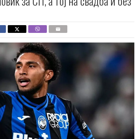
овик за СП, а тој на свадба и без