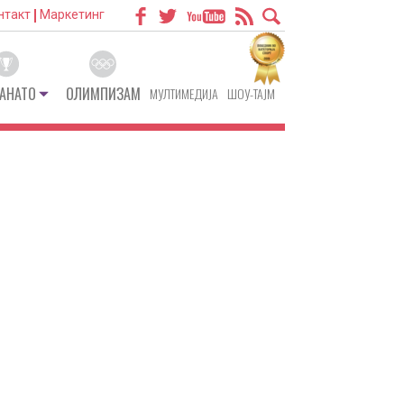
нтакт
Маркетинг
АНАТО
ОЛИМПИЗАМ
МУЛТИМЕДИЈА
ШОУ-ТАЈМ