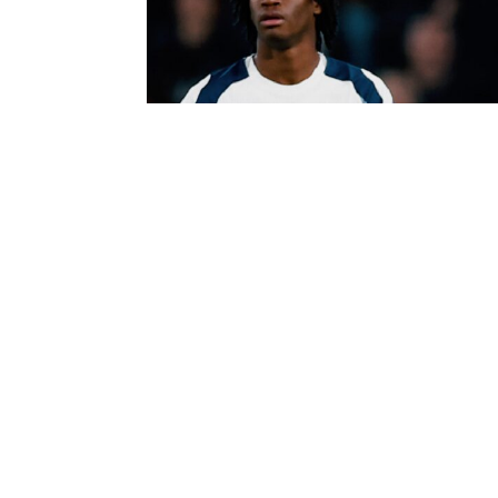
Арсенал неочекувано се вклучи во трката
„Атлетик“.
Според информациите, „топчиите“ веќе стап
информираат за неговите услови и можен тр
продаде својот капитен на најголемиот рива