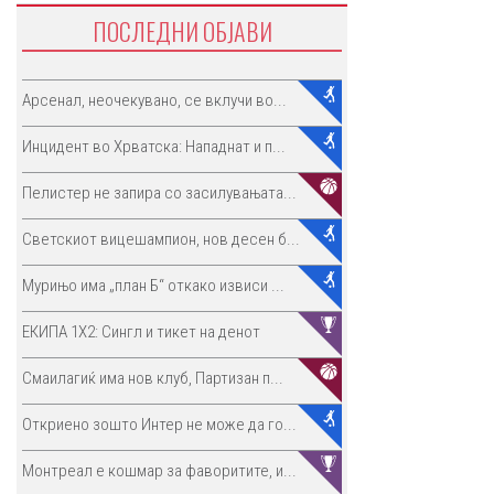
ПОСЛЕДНИ ОБЈАВИ
Арсенал, неочекувано, се вклучи во...
Инцидент во Хрватска: Нападнат и п...
Пелистер не запира со засилувањата...
Светскиот вицешампион, нов десен б...
Мурињо има „план Б“ откако извиси ...
ЕКИПА 1Х2: Сингл и тикет на денот
Смаилагиќ има нов клуб, Партизан п...
Откриено зошто Интер не може да го...
Монтреал е кошмар за фаворитите, и...