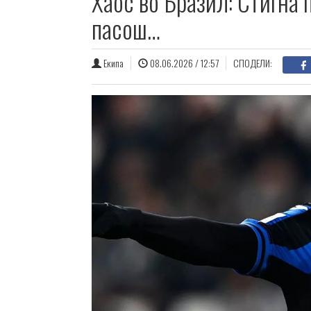
Хаос во Бразил: Стигна п
пасош…
Екипа
08.06.2026 / 12:57
СПОДЕЛИ: