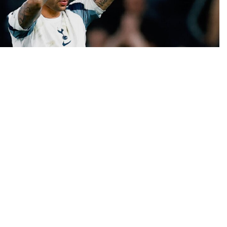
 за капитенот на Тотенхем, Кристијан Ромеро, пренесува
иле во контакт со агентот на аргентинскиот стопер за да се
ансфер. Сепак, Тотенхем тешко дека ќе биде подготвен да го
л од северен Лондон.