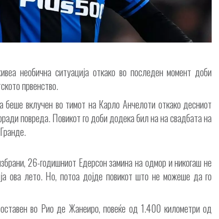
ивеа необична ситуација откако во последен момент доби
тското првенство.
а беше вклучен во тимот на Карло Анчелоти откако десниот
оради повреда. Повикот го доби додека бил на на свадбата на
 Гранде.
избрани, 26-годишниот Едерсон замина на одмор и никогаш не
ија ова лето. Но, потоа дојде повикот што не можеше да го
оставен во Рио де Жанеиро, повеќе од 1.400 километри од