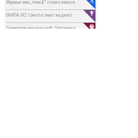
Мурињо има „план Б“ откако извиси ...
ЕКИПА 1Х2: Сингл и тикет на денот
Смаилагиќ има нов клуб, Партизан п...
Откриено зошто Интер не може да го...
Монтреал е кошмар за фаворитите, и...
Греј: Не е реално да се очекува да...