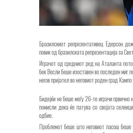
Бразилскиот репрезентативец Едерсон дож
повик од бразилската репрезентација за Све
Играчот од средниот ред на Аталанта пото
бек Весли беше изоставен во последен миг п
негов пријател во неговиот роден град Кампо
Бидејќи не беше меѓу 26-те играчи првично 
помисли дека ќе патува со својата селекц
одбие.
Проблемот беше што неговиот пасош беше 