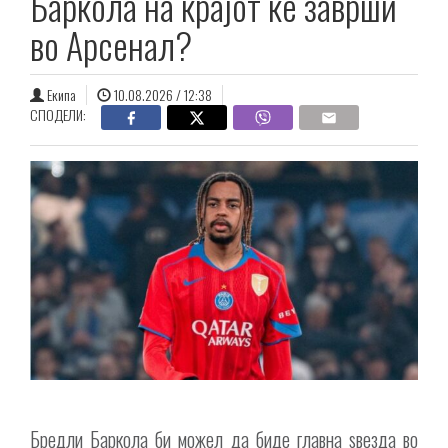
Баркола на крајот ќе заврши
во Арсенал?
Екипа
10.08.2026 / 12:38
СПОДЕЛИ:
Бредли Баркола би можел да биде главна ѕвезда во