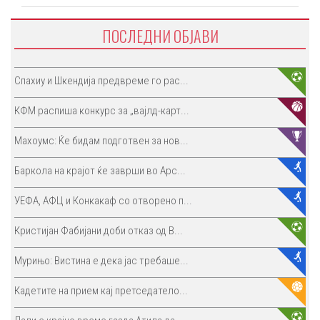
ПОСЛЕДНИ ОБЈАВИ
Спахиу и Шкендија предвреме го рас...
КФМ распиша конкурс за „вајлд-карт...
Махоумс: Ќе бидам подготвен за нов...
Баркола на крајот ќе заврши во Арс...
УЕФА, АФЦ и Конкакаф со отворено п...
Кристијан Фабијани доби отказ од В...
Мурињо: Вистина е дека јас требаше...
Кадетите на прием кај претседатело...