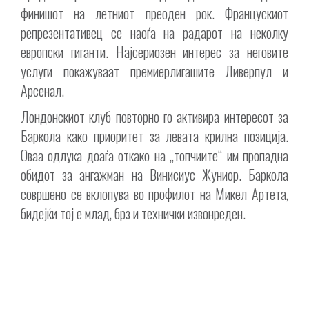
финишот на летниот преоден рок. Францускиот
репрезентативец се наоѓа на радарот на неколку
европски гиганти. Најсериозен интерес за неговите
услуги покажуваат премиерлигашите Ливерпул и
Арсенал.
Лондонскиот клуб повторно го активира интересот за
Баркола како приоритет за левата крилна позиција.
Оваа одлука доаѓа откако на „топчиите“ им пропадна
обидот за ангажман на Винисиус Жуниор. Баркола
совршено се вклопува во профилот на Микел Артета,
бидејќи тој е млад, брз и технички извонреден.