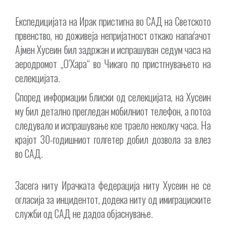
Експедицијата на Ирак пристигна во САД на Светското
првенство, но доживеја непријатност откако напаѓачот
Ајмен Хусеин бил задржан и испрашуван седум часа на
аеродромот „О’Хара“ во Чикаго по пристгнувањето на
селекцијата.
Според информации блиски од селекцијата, на Хусеин
му бил детално прегледан мобилниот телефон, а потоа
следувало и испрашување кое траело неколку часа. На
крајот 30-годишниот голгетер добил дозвола за влез
во САД.
Засега ниту Ирачката федерација ниту Хусеин не се
огласија за инцидентот, додека ниту од имиграциските
служби од САД не дадоа објаснување.