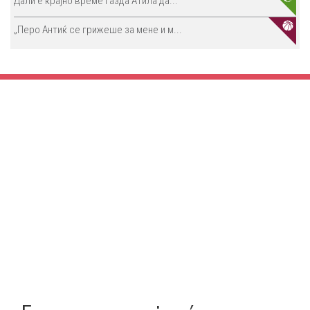
Дали е крајно време газда Атила да...
„Перо Антиќ се грижеше за мене и м...