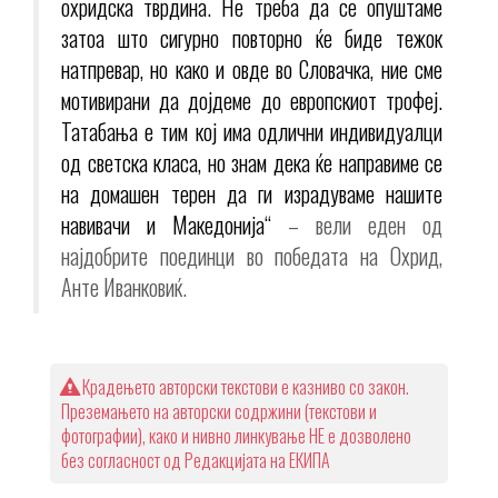
охридска тврдина. Не треба да се опуштаме
затоа што сигурно повторно ќе биде тежок
натпревар, но како и овде во Словачка, ние сме
мотивирани да дојдеме до европскиот трофеј.
Татабања е тим кој има одлични индивидуалци
од светска класа, но знам дека ќе направиме се
на домашен терен да ги израдуваме нашите
навивачи и Македонија“
– вели еден од
најдобрите поединци во победата на Охрид,
Анте Иванковиќ.
Крадењето авторски текстови е казниво со закон.
Преземањето на авторски содржини (текстови и
фотографии), како и нивно линкување НЕ е дозволено
без согласност од Редакцијата на ЕКИПА