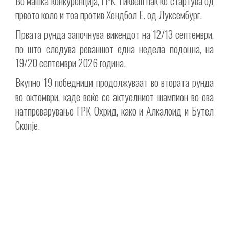
Во машка конкуренција, ГРК Тиквеш пак ќе стартува од
првото коло и тоа против Хендбол Е. од Луксембург.
Првата рунда започнува викендот на 12/13 септември,
по што следува реваншот една недела подоцна, на
19/20 септември 2026 година.
Вкупно 19 победници продолжуваат во втората рунда
во октомври, каде веќе се актуелниот шампион во ова
натпреварување ГРК Охрид, како и Алкалоид и Бутел
Скопје.