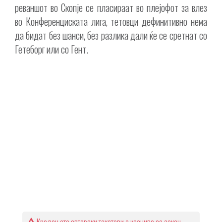
реваншот во Скопје се пласираат во плејофот за влез
во Конференциската лига, тетовци дефинитивно нема
да бидат без шанси, без разлика дали ќе се сретнат со
Гетеборг или со Гент.
Крадењето авторски текстови е казниво со закон.