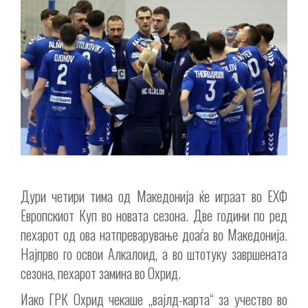
Дури четири тима од Македонија ќе играат во ЕХФ
Европскиот Куп во новата сезона. Две години по ред
пехарот од ова натпреварување доаѓа во Македонија.
Најпрво го освои Алкалоид, а во штотуку завршената
сезона, пехарот замина во Охрид.
Иако ГРК Охрид чекаше „вајлд-карта“ за учество во