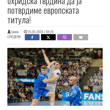
охридска тврдина да ја
потврдиме европската
титула!
Екипа
25.05.2026 / 09:28
СПОДЕЛИ: