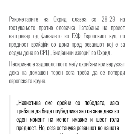
Ракометарите на Охрид славеа со 28-29 на
гостувањето против словачка Татабања на првиот
натпревар од финалето во ЕХФ Европскиот куп, со
предност враќајќи со дома пред реваншот кој е за
седум дена во СРЦ „Билјанини извори“ во Охрид.
Нескриено е задоволството меѓу охриѓани кои веруваат
дека на домашен терен сега треба да се потврди
европската круна.
„Навистина сме среќни со победата, иако
требаше да биде поубедлива ако се знае дека во
еден момент на мечот имавме и шест гола
предност. Но, сега останува реваншот во нашата