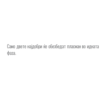
Само двете најдобри ќе обезбедат пласман во идната
фаза.