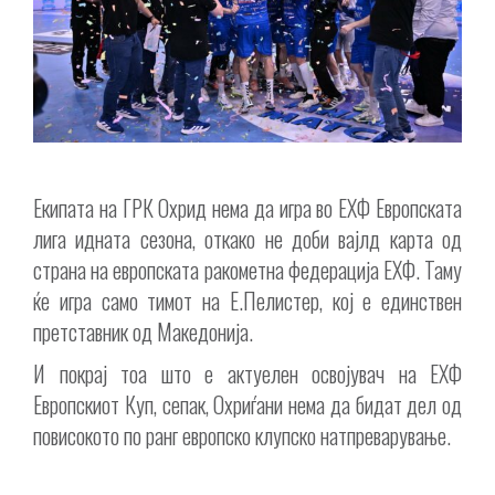
Екипата на ГРК Охрид нема да игра во ЕХФ Европската
лига идната сезона, откако не доби вајлд карта од
страна на европската ракометна федерација ЕХФ. Таму
ќе игра само тимот на Е.Пелистер, кој е единствен
претставник од Македонија.
И покрај тоа што е актуелен освојувач на ЕХФ
Европскиот Куп, сепак, Охриѓани нема да бидат дел од
повисокото по ранг европско клупско натпреварување.