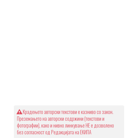
Крадењето авторски текстови е казниво со закон.
Преземањето на авторски содржини (текстови и
фотографии), како и нивно линкување НЕ е дозволено
без согласност од Редакцијата на ЕКИПА