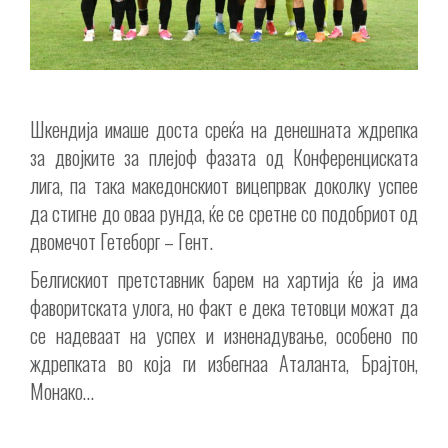
Шкендија имаше доста среќа на денешната ждрепка
за двојките за плејоф фазата од Конференциската
лига, па така македонскиот вицепрвак доколку успее
да стигне до оваа рунда, ќе се сретне со подобриот од
двомечот Гетеборг – Гент.
Белгискиот претставник барем на хартија ќе ја има
фаворитската улога, но факт е дека тетовци можат да
се надеваат на успех и изненадување, особено по
ждрепката во која ги избегнаа Аталанта, Брајтон,
Монако…