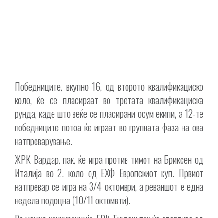
Победниците, вкупно 16, од второто квалификациско
коло, ќе се пласираат во третата квалификациска
рунда, каде што веќе се пласирани осум екипи, а 12-те
победниците потоа ќе играат во групната фаза на ова
натпреварување.
ЖРК Вардар, пак, ќе игра против тимот на Бриксен од
Италија во 2. коло од ЕХФ Европскиот куп. Првиот
натпревар се игра на 3/4 октомври, а реваншот е една
недела подоцна (10/11 октомвти).