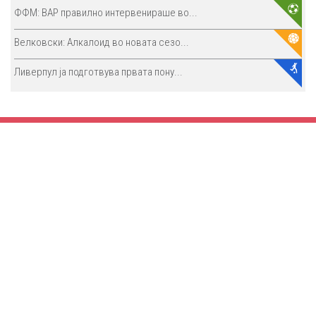
ФФМ: ВАР правилно интервенираше во...
Велковски: Алкалоид во новата сезо...
Ливерпул ја подготвува првата пону...