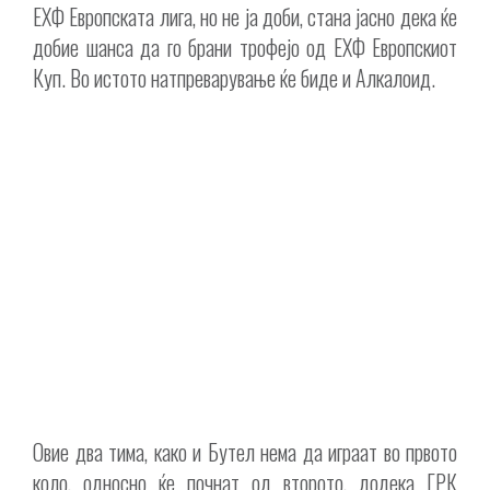
ЕХФ Европската лига, но не ја доби, стана јасно дека ќе
добие шанса да го брани трофејо од ЕХФ Европскиот
Куп. Во истото натпреварување ќе биде и Алкалоид.
Овие два тима, како и Бутел нема да играат во првото
коло, односно ќе почнат од второто, додека ГРК