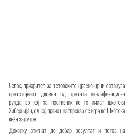
Сепак, приоритет за тетовските црвено-црни останува
претстојниот двомеч од третата квалификациска
рунда во кој за противник ќе го имаат шкотски
Хибернијан, од кој првиот натпревар се игра во Шкотска
веќе задутре.
Доколку стигнат до добар резултат и потоа на