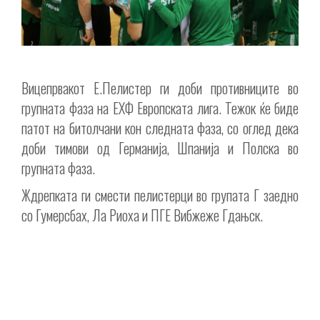
Вицепрвакот Е.Пелистер ги доби противниците во
групната фаза на ЕХФ Европската лига. Тежок ќе биде
патот на битолчани кон следната фаза, со оглед дека
доби тимови од Германија, Шпанија и Полска во
групната фаза.
Ждрепката ги смести пелистерци во групата Г заедно
со Гумерсбах, Ла Риоха и ПГЕ Вибжеже Гдањск.