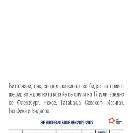
Битолчани, пак, според ранкингот ќе бидат во првиот
шешир во ждрепката која ќе се случи на 17 јули, заедно
со Флензбург, Нексе, Татабања, Севехоф, Извиѓач,
Бенфика и Бидасоа.