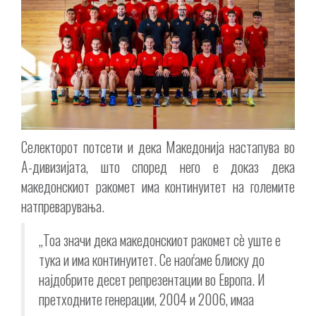
Селекторот потсети и дека Македонија настапува во
А-дивизијата, што според него е доказ дека
македонскиот ракомет има континуитет на големите
натпреварувања.
„Тоа значи дека македонскиот ракомет сè уште е
тука и има континуитет. Се наоѓаме блиску до
најдобрите десет репрезентации во Европа. И
претходните генерации, 2004 и 2006, имаа