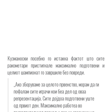
Кузманоски посебно го истакна фактот што сите
ракометари пристигнале максимално подготвени и
целиот шампионат го завршиле без повреди.
„Ако зборуваме за целото првенство, морам да ги
пофалам сите играчи кои беа дел од оваа
репрезентација. Сите дојдоа подготвени уште
од првиот ден. Максимално работеа во