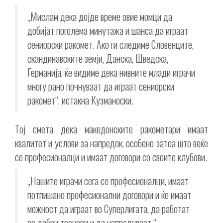
„Мислам дека дојде време овие момци да
добијат поголема минутажа и шанса да играат
сениорски ракомет. Ако ги следиме Словенците,
скандинавските земји, Данска, Шведска,
Германија, ќе видиме дека нивните млади играчи
многу рано почнуваат да играат сениорски
ракомет“, истакна Кузманоски.
Тој смета дека македонските ракометари имаат
квалитет и услови за напредок, особено затоа што веќе
се професионалци и имаат договори со своите клубови.
„Нашите играчи сега се професионалци, имаат
потпишано професионални договори и ќе имаат
можност да играат во Суперлигата, да работат
со добри тренери и да напредуваат.“