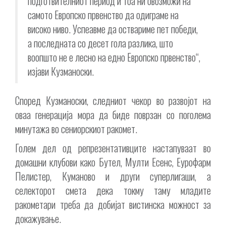
подготвителниот период и тоа ни овозможи на
самото Европско првенство да одиграме на
високо ниво. Успеавме да оствариме пет победи,
а последната со десет гола разлика, што
воопшто не е лесно на едно Европско првенство“,
изјави Кузманоски.
Според Кузманоски, следниот чекор во развојот на
оваа генерација мора да биде поврзан со поголема
минутажа во сениорскиот ракомет.
Голем дел од репрезентативците настапуваат во
домашни клубови како Бутел, Мулти Есенс, Еурофарм
Пелистер, Куманово и други суперлигаши, а
селекторот смета дека токму таму младите
ракометари треба да добијат вистинска можност за
докажување.