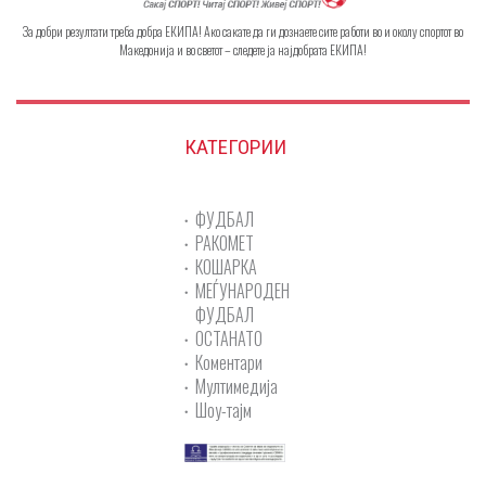
За добри резултати треба добра ЕКИПА! Ако сакате да ги дознаете сите работи во и околу спортот во
Македонија и во светот – следете ја најдобрата ЕКИПА!
КАТЕГОРИИ
ФУДБАЛ
РАКОМЕТ
КОШАРКА
МЕЃУНАРОДЕН
ФУДБАЛ
ОСТАНАТО
Коментари
Мултимедија
Шоу-тајм