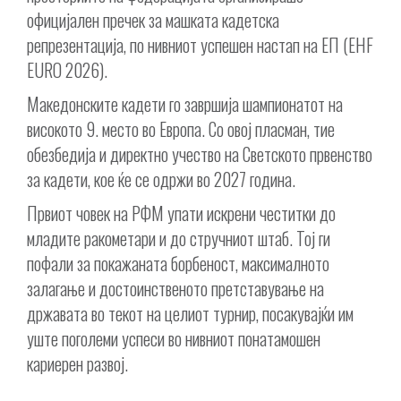
официјален пречек за машката кадетска
репрезентација, по нивниот успешен настап на ЕП (EHF
EURO 2026).
Македонските кадети го завршија шампионатот на
високото 9. место во Европа. Со овој пласман, тие
обезбедија и директно учество на Светското првенство
за кадети, кое ќе се одржи во 2027 година.
Првиот човек на РФМ упати искрени честитки до
младите ракометари и до стручниот штаб. Тој ги
пофали за покажаната борбеност, максималното
залагање и достоинственото претставување на
државата во текот на целиот турнир, посакувајќи им
уште поголеми успеси во нивниот понатамошен
кариерен развој.