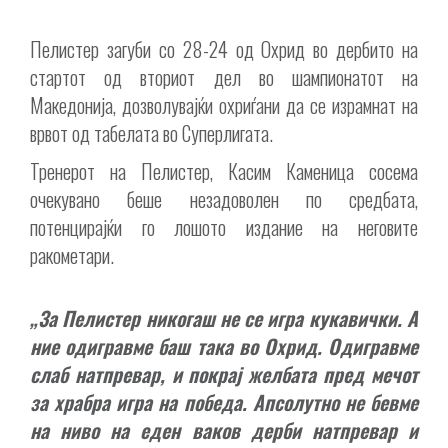
Пелистер загуби со 28-24 од Охрид во дербито на
стартот од вториот дел во шампионатот на
Македонија, дозволувајќи охриѓани да се израмнат на
врвот од табелата во Суперлигата.
Тренерот на Пелистер, Касим Каменица сосема
очекувано беше незадоволен по средбата,
потенцирајќи го лошото издание на неговите
ракометари.
„За Пелистер никогаш не се игра кукавички. А
ние одигравме баш така во Охрид. Одигравме
слаб натпревар, и покрај желбата пред мечот
за храбра игра на победа. Апсолутно не бевме
на ниво на еден ваков дерби натпревар и