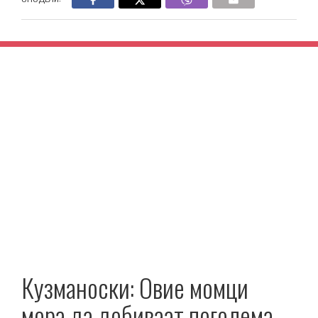
Кузманоски: Овие момци
мора да добиваат поголема