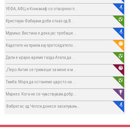
УЕФА, АФЦ и Конкакаф со отворено п...
Кристијан Фабијани доби отказ од В...
Мурињо: Вистина е дека јас требаше...
Кадетите на прием кај претседатело...
Дали е крајно време газда Атила да...
„Перо Антиќ се грижеше за мене и м...
Тамба: Мора да останеме цврсто на ...
Маркез: Кога не се чувствувам добр...
Фабрегас од Челси донесе засилувањ...