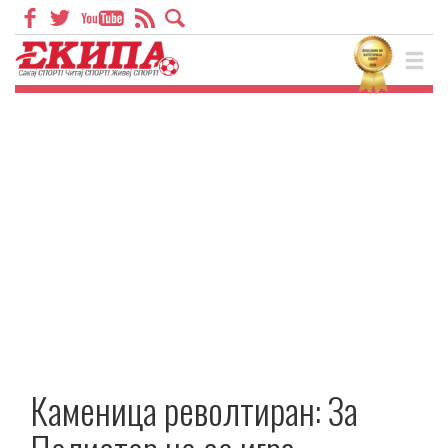
Каменица револтиран: За