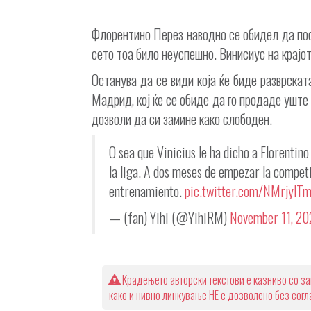
Флорентино Перез наводно се обидел да пос
сето тоа било неуспешно. Винисиус на крајот
Останува да се види која ќе биде разврската
Мадрид, кој ќе се обиде да го продаде уште 
дозволи да си замине како слободен.
O sea que Vinicius le ha dicho a Florentino 
la liga. A dos meses de empezar la compet
entrenamiento.
pic.twitter.com/NMrjylT
— (fan) Yihi (@YihiRM)
November 11, 2
Крадењето авторски текстови е казниво со за
како и нивно линкување НЕ е дозволено без сог