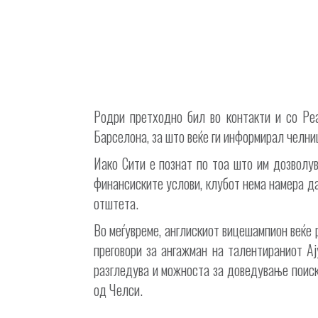
Родри претходно бил во контакти и со Ре
Барселона, за што веќе ги информирал челни
Иако Сити е познат по тоа што им дозволу
финансиските услови, клубот нема намера да
отштета.
Во меѓувреме, англискиот вицешампион веќе 
преговори за ангажман на талентираниот А
разгледува и можноста за доведување поиск
од Челси.