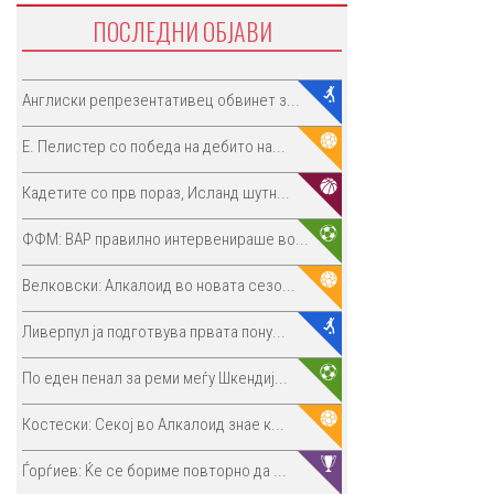
ПОСЛЕДНИ ОБЈАВИ
Англиски репрезентативец обвинет з...
E. Пелистер со победа на дебито на...
Кадетите со прв пораз, Исланд шутн...
ФФМ: ВАР правилно интервенираше во...
Велковски: Алкалоид во новата сезо...
Ливерпул ја подготвува првата пону...
По еден пенал за реми меѓу Шкендиј...
Костески: Секој во Алкалоид знае к...
Ѓорѓиев: Ќе се бориме повторно да ...