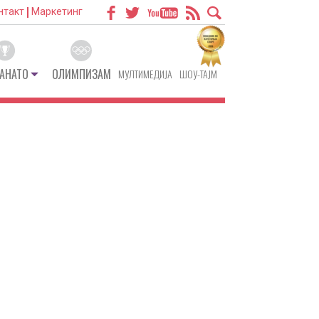
нтакт
Маркетинг
АНАТО
ОЛИМПИЗАМ
МУЛТИМЕДИЈА
ШОУ-ТАЈМ