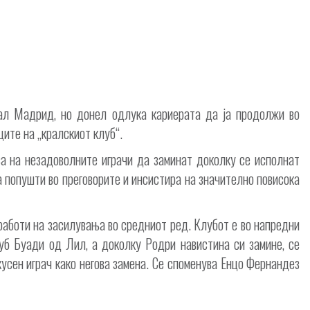
ал Мадрид, но донел одлука кариерата да ја продолжи во
ците на „кралскиот клуб“.
ва на незадоволните играчи да заминат доколку се исполнат
 попушти во преговорите и инсистира на значително повисока
работи на засилувања во средниот ред. Клубот е во напредни
јуб Буади од Лил, а доколку Родри навистина си замине, се
усен играч како негова замена. Се споменува Енцо Фернандез