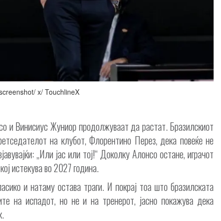
screenshot/ x/ TouchlineX
со и Винисиус Жуниор продолжуваат да растат. Бразилскиот
етседателот на клубот, Флорентино Перез, дека повеќе не
авувајќи: „Или јас или тој!“ Доколку Алонсо остане, играчот
 кој истекува во 2027 година.
ласико и натаму остава траги. И покрај тоа што бразилската
ите на испадот, но не и на тренерот, јасно покажува дека
к.