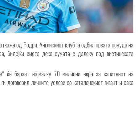
откаже од Родри. Англискиот клуб ја одбил првата понуда на
ра, бидејќи смета дека сумата е далеку под вистинската
те“ ќе бараат најмалку 70 милиони евра за капитенот на
 ги договорил личните услови со каталонскиот гигант и сака