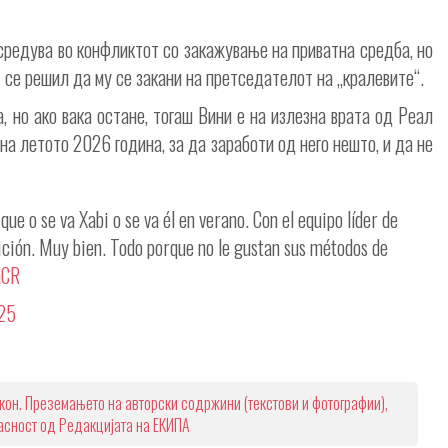
редува во конфликтот со закажување на приватна средба, но
 се решил да му се закани на претседателот на „кралевите“.
, но ако вака остане, тогаш Вини е на излезна врата од Реал
на летото 2026 година, за да заработи од него нешто, и да не
que o se va Xabi o se va él en verano. Con el equipo líder de
ición. Muy bien. Todo porque no le gustan sus métodos de
mCR
025
кон. Преземањето на авторски содржини (текстови и фотографии),
ласност од Редакцијата на ЕКИПА