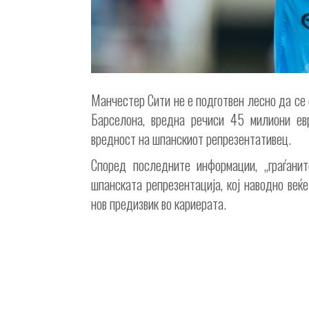
Манчестер Сити не е подготвен лесно да се 
Барселона, вредна речиси 45 милиони ев
вредност на шпанскиот репрезентативец.
Според последните информации, „граѓани
шпанската репрезентација, кој наводно веќе
нов предизвик во кариерата.