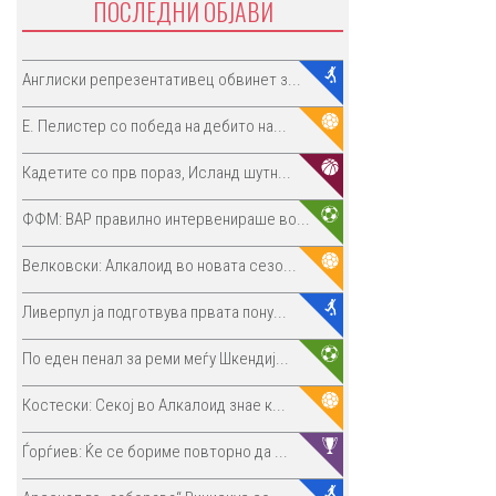
ПОСЛЕДНИ ОБЈАВИ
Англиски репрезентативец обвинет з...
E. Пелистер со победа на дебито на...
Кадетите со прв пораз, Исланд шутн...
ФФМ: ВАР правилно интервенираше во...
Велковски: Алкалоид во новата сезо...
Ливерпул ја подготвува првата пону...
По еден пенал за реми меѓу Шкендиј...
Костески: Секој во Алкалоид знае к...
Ѓорѓиев: Ќе се бориме повторно да ...