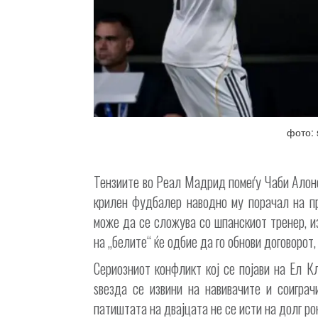
фото: 
Тензиите во Реал Мадрид помеѓу Чаби Алон
крилен фудбалер наводно му порачал на пр
може да се сложува со шпанскиот тренер, изј
на „белите“ ќе одбие да го обнови договорот,
Сериозниот конфликт кој се појави на Ел К
ѕвезда се извини на навивачите и соиграч
патиштата на двајцата не се исти на долг ро