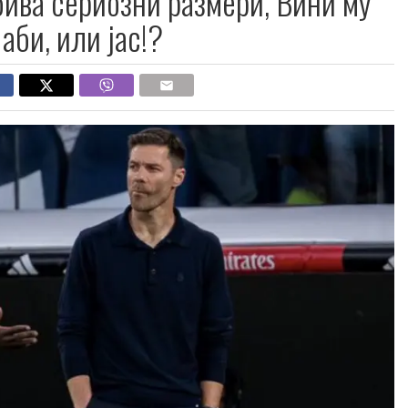
ива сериозни размери, Вини му
аби, или јас!?