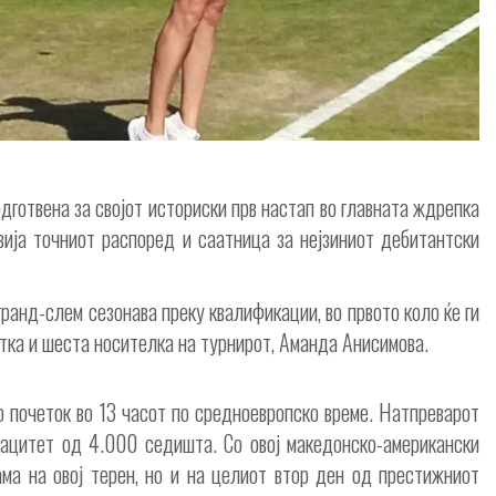
готвена за својот историски прв настап во главната ждрепка
авија точниот распоред и саатница за нејзиниот дебитантски
гранд-слем сезонава преку квалификации, во првото коло ќе ги
ка и шеста носителка на турнирот, Аманда Анисимова.
со почеток во 13 часот по средноевропско време. Натпреварот
апацитет од 4.000 седишта. Со овој македонско-американски
ама на овој терен, но и на целиот втор ден од престижниот