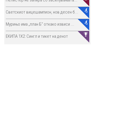
Светскиот вицешампион, нов десен б...
Мурињо има „план Б“ откако извиси ...
ЕКИПА 1Х2: Сингл и тикет на денот