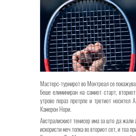
Мастерс-турнирот во Монтреал се покажува 
беше елиминиран на самиот старт, вториот
утрово пораз претрпе и третиот носител А
Камерон Нори.
Австралискиот тенисер има за што да жали ак
искористи меч топка во вториот сет, и тоа пр