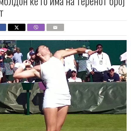
мблдон ќе го има на теренот број
т