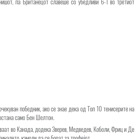
ишот, па Британецот славеше со убедливи 6-1 во третиот
очекуван победник, ако се знае дека од Топ 10 тенисерите на
остана само Бен Шелтон.
уваат во Канада, додека Зверев, Медведев, Коболи, Фриц и Де
финалето, камоли да се борат за трофејот.