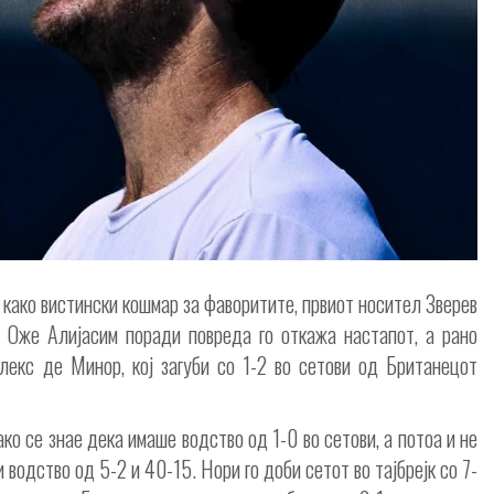
како вистински кошмар за фаворитите, првиот носител Зверев
 Оже Алијасим поради повреда го откажа настапот, а рано
лекс де Минор, кој загуби со 1-2 во сетови од Британецот
о се знае дека имаше водство од 1-0 во сетови, а потоа и не
и водство од 5-2 и 40-15. Нори го доби сетот во тајбрејк со 7-