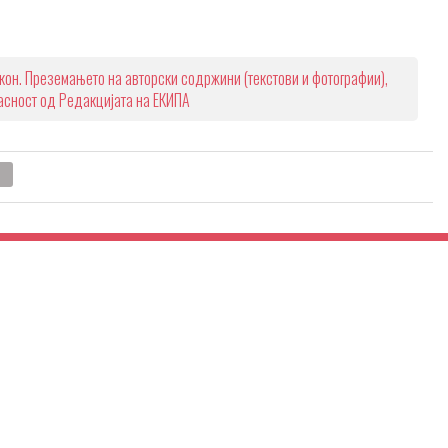
кон. Преземањето на авторски содржини (текстови и фотографии),
ласност од Редакцијата на ЕКИПА