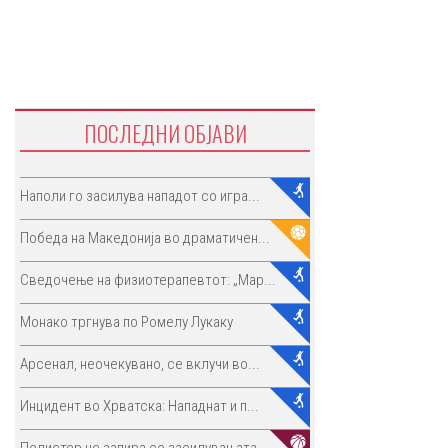
ПОСЛЕДНИ ОБЈАВИ
Наполи го засилува нападот со игра...
Победа на Македонија во драматичен...
Сведочење на физиотерапевтот: „Мар...
Монако тргнува по Ромелу Лукаку
Арсенал, неочекувано, се вклучи во...
Инцидент во Хрватска: Нападнат и п...
Пелистер не запира со засилувањата...