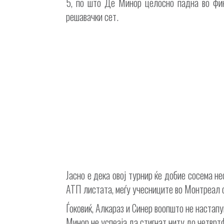
5, по што Де Минор целосно падна во фин
решавачки сет.
Јасно е дека овој турнир ќе добие сосема не
АТП листата, меѓу учесниците во Монтреал 
Ѓоковиќ, Алкараз и Синер воопшто не настап
Минор не успеаја да стигнат ниту до четврт