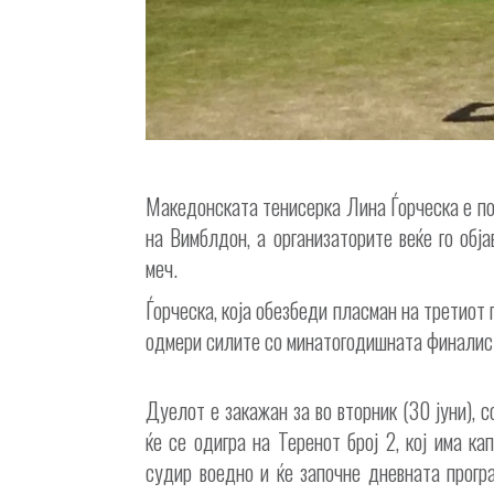
Македонската тенисерка Лина Ѓорческа е под
на Вимблдон, а организаторите веќе го обј
меч.
Ѓорческа, која обезбеди пласман на третиот 
одмери силите со минатогодишната финалист
Дуелот е закажан за во вторник (30 јуни), 
ќе се одигра на Теренот број 2, кој има к
судир воедно и ќе започне дневната прогр