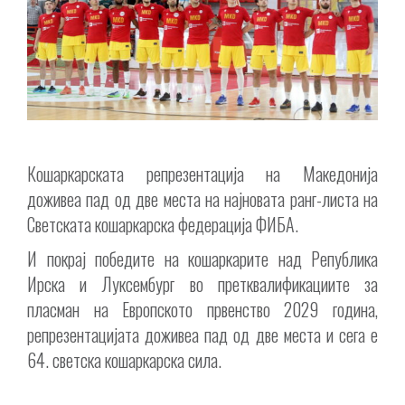
Кошаркарската репрезентација на Македонија
доживеа пад од две места на најновата ранг-листа на
Светската кошаркарска федерација ФИБА.
И покрај победите на кошаркарите над Република
Ирска и Луксембург во претквалификациите за
пласман на Европското првенство 2029 година,
репрезентацијата доживеа пад од две места и сега е
64. светска кошаркарска сила.