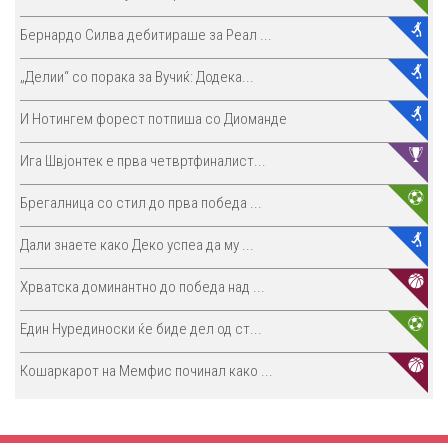
Бернардо Силва дебитираше за Реал ...
„Делии“ со порака за Вучиќ: Додека...
И Нотингем форест потпиша со Диоманде
Ига Швјонтек е прва четвртфиналист...
Брегалница со стил до прва победа ...
Дали знаете како Деко успеа да му ...
Хрватска доминантно до победа над ...
Един Нурединоски ќе биде дел од ст...
Кошаркарот на Мемфис починал како ...