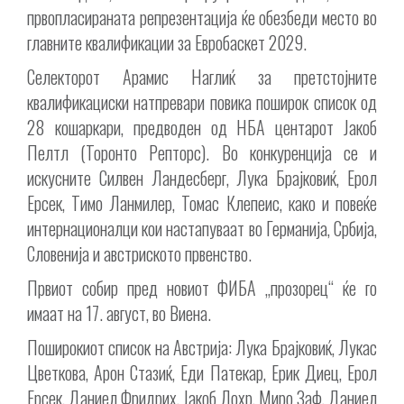
првопласираната репрезентација ќе обезбеди место во
главните квалификации за Евробаскет 2029.
Селекторот Арамис Наглиќ за претстојните
квалификациски натпревари повика поширок список од
28 кошаркари, предводен од НБА центарот Јакоб
Пелтл (Торонто Репторс). Во конкуренција се и
искусните Силвен Ландесберг, Лука Брајковиќ, Ерол
Ерсек, Тимо Ланмилер, Томас Клепеис, како и повеќе
интернационалци кои настапуваат во Германија, Србија,
Словенија и австриското првенство.
Првиот собир пред новиот ФИБА „прозорец“ ќе го
имаат на 17. август, во Виена.
Поширокиот список на Австрија: Лука Брајковиќ, Лукас
Цветкова, Арон Стазиќ, Еди Патекар, Ерик Диец, Ерол
Ерсек, Даниел Фридрих, Јакоб Лохр, Миро Заф, Даниел