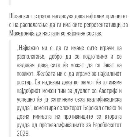
Шпанскиот стратег нагласува дека најголем приоритет
е на располагање да ги има сите репрезентативци, за
Македонија да настапи во најсилен состав.
„Најважно ми е да ги имаме сите играчи на
располагање, добро да се подготвиме и се
надевам дека сите ќе можат да се јават на
повикот. Желбата ми е да играме во најсилниот
ростер. Се надевам дека во август ќе го имаме
најдобриот можен тим за дуелот со Австрија и
успешно ќе ја започнеме оваа квалификациска
рунда“, коментира селекторот Берокал откако ги
дозна имињата на противниците за втората
рунда од претквалификациите за Евробаскетот
2029.