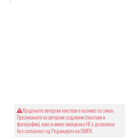
Крадењето авторски текстови е казниво со закон.
Преземањето на авторски содржини (текстови и
фотографии), како и нивно линкување НЕ е дозволено
без согласност од Редакцијата на ЕКИПА