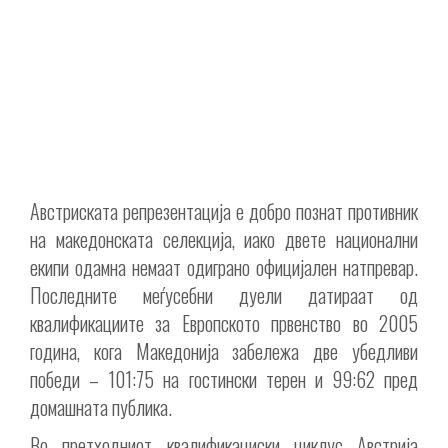
Австриската репрезентација е добро познат противник
на македонската селекција, иако двете национални
екипи одамна немаат одиграно официјален натпревар.
Последните меѓусебни дуели датираат од
квалификациите за Европското првенство во 2005
година, кога Македонија забележа две убедливи
победи – 101:75 на гостински терен и 99:62 пред
домашната публика.
Во претходниот квалификациски циклус Австрија