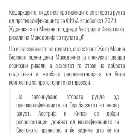
Кошаркарите ги дознаа противниците во втората рунта
од претквалификациите за ФИБА Евробаскет 2029.
Ждрепката во Минхен ги одреди Австрија и Кипар како
ривали на Македонија во групата „Ф“.
По извлекувањето на групите, селекторот Жозе Марија
Берокал оцени дека Македонија ја очекуваат двајца
сериозни ривали, а акцентот го стави на добрата
подготовка и желбата репрезентацијата да биде
комплетна за претстојните натпревари.
„Ја започнуваме втората рунда од
претквалификациите за Евробаскетот во месец
август. Австрија и Кипар се добри
репрезентации, доаѓаат од квалификациите за
Светското првенство и ќе видиме што ќе ни