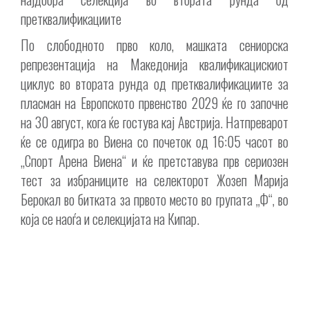
претквалификациите
По слободното прво коло, машката сениорска
репрезентација на Македонија квалификацискиот
циклус во втората рунда од претквалификациите за
пласман на Европското првенство 2029 ќе го започне
на 30 август, кога ќе гостува кај Австрија. Натпреварот
ќе се одигра во Виена со почеток од 16:05 часот во
„Спорт Арена Виена“ и ќе претставува прв сериозен
тест за избраниците на селекторот Жозеп Марија
Берокал во битката за првото место во групата „Ф“, во
која се наоѓа и селекцијата на Кипар.