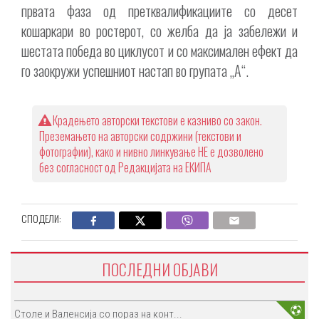
првата фаза од претквалификациите со десет
кошаркари во ростерот, со желба да ја забележи и
шестата победа во циклусот и со максимален ефект да
го заокружи успешниот настап во групата „А“.
Крадењето авторски текстови е казниво со закон.
Преземањето на авторски содржини (текстови и
фотографии), како и нивно линкување НЕ е дозволено
без согласност од Редакцијата на ЕКИПА
СПОДЕЛИ:
ПОСЛЕДНИ ОБЈАВИ
Столе и Валенсија со пораз на конт...