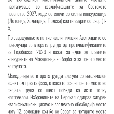
настапуваше во квалификациите за Светското
првенство 2027, каде се соочи со силна конкуренција
(Летонија, Холандија, Полска) кои ги заврпи со скор (1-
5).
По завршувањето на тие квалификации, Австријците се
приклучија во втората рунда од претквалификациите
за Евробаскет 2029 и важат за еден од главните
конкуренти на Македонија во борбата за првото место
во групата.
Македонија во втората рунда влегува со максимален
ефект од првата фаза, откако го освои првото место во
својата група со шест победи во исто толку
натпревари. Избраниците на Берокал одиграа сигурен
квалификациски циклус и заслужено обезбедија место
меѓу 12. селекции кои ќе се борат за четирите места