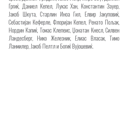
Гргиќ, Даниел Кепел, Лукас Хан, Константин Зауер,
Јакоб Шкута, Старлин Иноа Гил, Елвир Јакуповиќ,
Себастијан Кеферле, Флоријан Кепел, Ренато Пољак,
Нордин Капиќ, Томас Клепеис, Џонатан Кнесл, Силвен
Ландесберг, Нико Железник, Елиас Власак, Тимо
Ланмилер, Јакоб Пелтл и Богиќ Вујошевиќ.