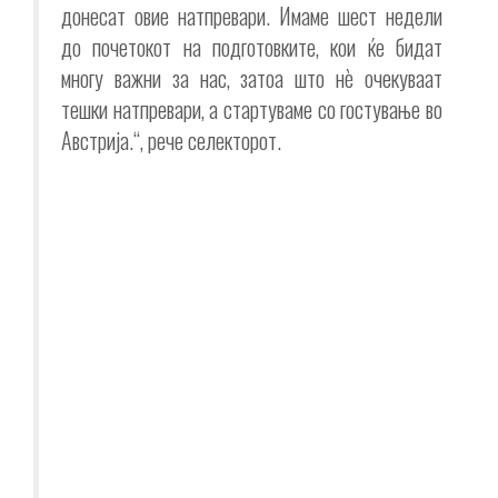
донесат овие натпревари. Имаме шест недели
до почетокот на подготовките, кои ќе бидат
многу важни за нас, затоа што нè очекуваат
тешки натпревари, а стартуваме со гостување во
Австрија.“, рече селекторот.