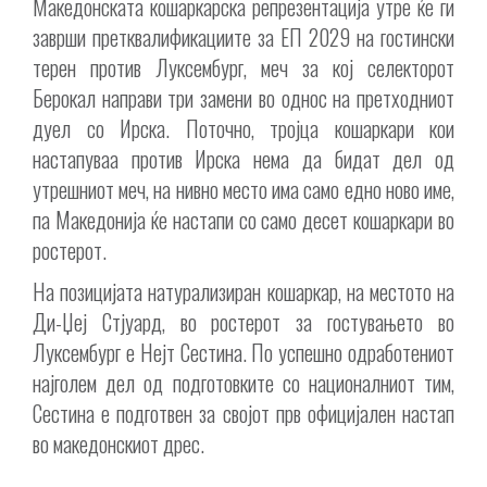
Македонската кошаркарска репрезентација утре ќе ги
заврши претквалификациите за ЕП 2029 на гостински
терен против Луксембург, меч за кој селекторот
Берокал направи три замени во однос на претходниот
дуел со Ирска. Поточно, тројца кошаркари кои
настапуваа против Ирска нема да бидат дел од
утрешниот меч, на нивно место има само едно ново име,
па Македонија ќе настапи со само десет кошаркари во
ростерот.
На позицијата натурализиран кошаркар, на местото на
Ди-Џеј Стјуард, во ростерот за гостувањето во
Луксембург е Нејт Сестина. По успешно одработениот
најголем дел од подготовките со националниот тим,
Сестина е подготвен за својот прв официјален настап
во македонскиот дрес.