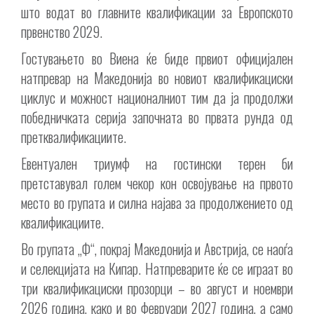
што водат во главните квалификации за Европското
првенство 2029.
Гостувањето во Виена ќе биде првиот официјален
натпревар на Македонија во новиот квалификациски
циклус и можност националниот тим да ја продолжи
победничката серија започната во првата рунда од
претквалификациите.
Евентуален триумф на гостински терен би
претставувал голем чекор кон освојување на првото
место во групата и силна најава за продолжението од
квалификациите.
Во групата „Ф“, покрај Македонија и Австрија, се наоѓа
и селекцијата на Кипар. Натпреварите ќе се играат во
три квалификациски прозорци – во август и ноември
2026 година, како и во февруари 2027 година, а само