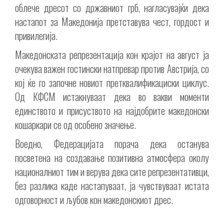
облече дресот со државниот грб, нагласувајќи дека
настапот за Македонија претставува чест, гордост и
привилегија.
Македонската репрезентација кон крајот на август ја
очекува важен гостински натпревар против Австрија, со
кој ќе го започне новиот претквалификациски циклус.
Од КФСМ истакнуваат дека во вакви моменти
единството и присуството на најдобрите македонски
кошаркари се од особено значење.
Воедно, Федерацијата порача дека останува
посветена на создавање позитивна атмосфера околу
националниот тим и верува дека сите репрезентативци,
без разлика каде настапуваат, ја чувствуваат истата
одговорност и љубов кон македонскиот дрес.