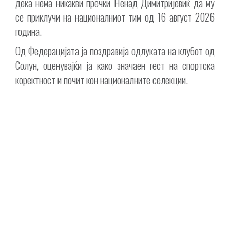
дека нема никакви пречки Ненад Димитријевиќ да му
се приклучи на националниот тим од 16 август 2026
година.
Од Федерацијата ја поздравија одлуката на клубот од
Солун, оценувајќи ја како значаен гест на спортска
коректност и почит кон националните селекции.