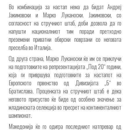
Во комбинација за настап нема да бидат Андреј
Јакимовски и Марко Луканоски. Јакимовски, со
согласност на стручниот штаб, доби дозвола да го
напушти националниот тим поради претходно
преземени приватни обврски поврзани со неговата
преселба во Италија.
Од друга страна, Марко Луканоски ќе им се приклучи
на подготовките на репрезентацијата „Под 20“ години,
која ги привршува подготовките за настапот на
Европското првенство од Дивизијата „Б“ во
Братислава. Проценката на стручниот штаб е дека
неговото присуство ќе биде од особено значење за
младинската селекција во пресрет на континенталниот
шампионат.
Македонија ќе го одигра последниот натпревар од