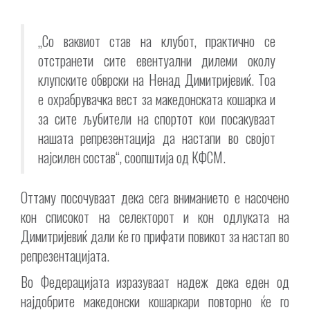
„Со ваквиот став на клубот, практично се
отстранети сите евентуални дилеми околу
клупските обврски на Ненад Димитријевиќ. Тоа
е охрабрувачка вест за македонската кошарка и
за сите љубители на спортот кои посакуваат
нашата репрезентација да настапи во својот
најсилен состав“, соопштија од КФСМ.
Оттаму посочуваат дека сега вниманието е насочено
кон списокот на селекторот и кон одлуката на
Димитријевиќ дали ќе го прифати повикот за настап во
репрезентацијата.
Во Федерацијата изразуваат надеж дека еден од
најдобрите македонски кошаркари повторно ќе го