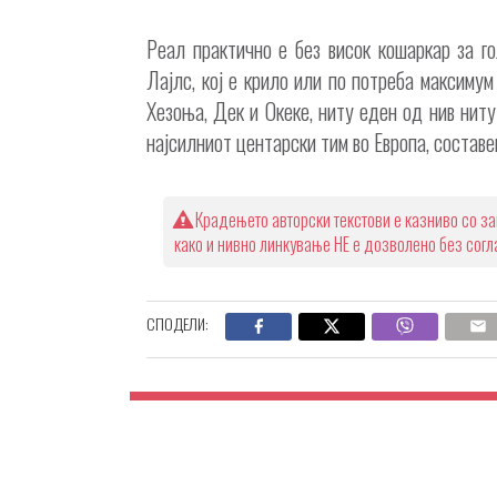
Реал практично е без висок кошаркар за г
Лајлс, кој е крило или по потреба максиму
Хезоња, Дек и Океке, ниту еден од нив ниту
најсилниот центарски тим во Европа, составе
Крадењето авторски текстови е казниво со за
како и нивно линкување НЕ е дозволено без сог
СПОДЕЛИ: