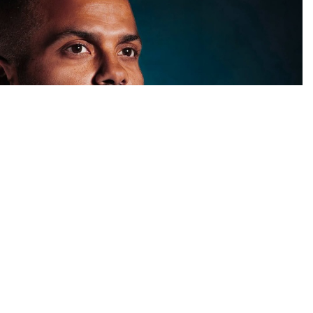
правува со Лос Анџелес лејкерс, преговара за преземање на