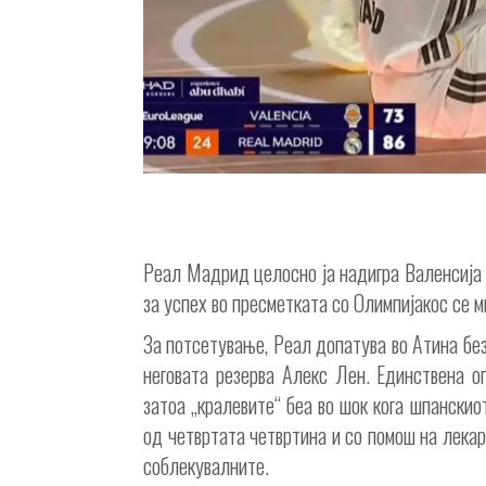
Реал Мадрид целосно ја надигра Валенсија 
за успех во пресметката со Олимпијакос се м
За потсетување, Реал допатува во Атина без
неговата резерва Алекс Лен. Единствена о
затоа „кралевите“ беа во шок кога шпански
од четвртата четвртина и со помош на лекар
соблекувалните.