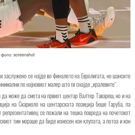
фото: screenshot
и заслужено се најде во финалето на Евролигата, но шансите
инимални по најновиот малер што ги снајде „кралевите“.
 да може да смета на првиот центар Валтер Тавареш, но и на
пција на Скариоло на центарската позиција беше Гаруба, па
от репрезентативец се пожали на тешка повреда на почетокот
скиот тим мораше да биде изнесен кон клупата, а потоа и кон