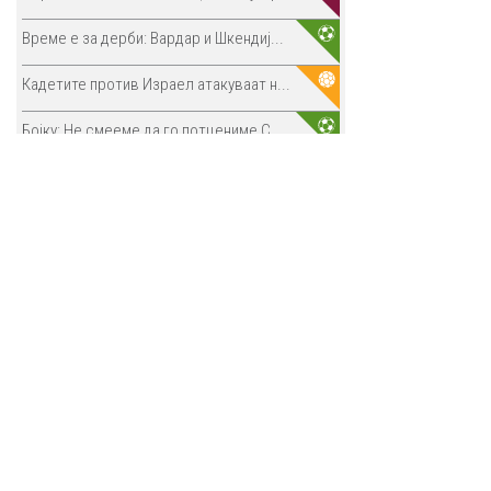
Време е за дерби: Вардар и Шкендиј...
Кадетите против Израел атакуваат н...
Бојку: Не смееме да го потцениме С...
ФИФА со критика за нападите над Џа...
Кошаркарките со пораз од Естонија ...
Нов дебакл на Арина Сабаленка, наб...