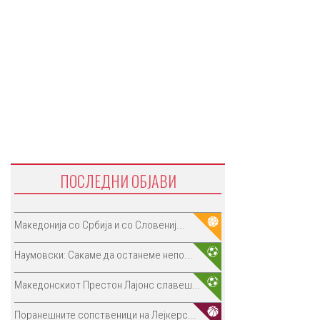
ПОСЛЕДНИ ОБЈАВИ
Македонија со Србија и со Словениј...
Наумовски: Сакаме да останеме непо...
Македонскиот Престон Лајонс славеш...
Поранешните сопственици на Лејкерс...