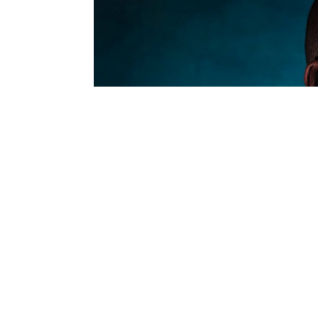
Семејството Бас, кое речиси пет децении у