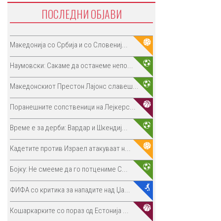
ПОСЛЕДНИ ОБЈАВИ
Македонија со Србија и со Словениј...
Наумовски: Сакаме да останеме непо...
Македонскиот Престон Лајонс славеш...
Поранешните сопственици на Лејкерс...
Време е за дерби: Вардар и Шкендиј...
Кадетите против Израел атакуваат н...
Бојку: Не смееме да го потцениме С...
ФИФА со критика за нападите над Џа...
Кошаркарките со пораз од Естонија ...