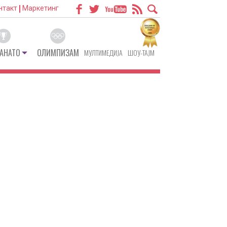
нтакт
Маркетинг
АНАТО
ОЛИМПИЗАМ
МУЛТИМЕДИЈА
ШОУ-ТАЈМ