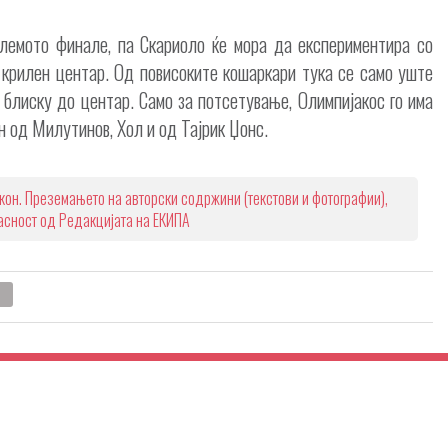
олемото финале, па Скариоло ќе мора да експериментира со
м крилен центар. Од повисоките кошаркари тука се само уште
 блиску до центар. Само за потсетување, Олимпијакос го има
н од Милутинов, Хол и од Тајрик Џонс.
кон. Преземањето на авторски содржини (текстови и фотографии),
ласност од Редакцијата на ЕКИПА