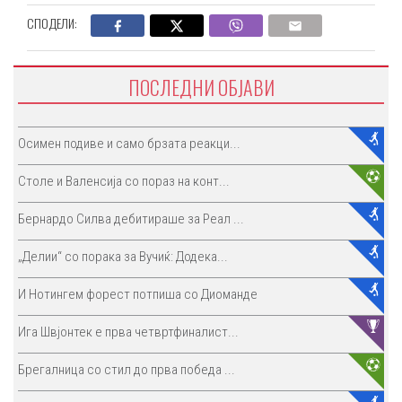
СПОДЕЛИ:
ПОСЛЕДНИ ОБЈАВИ
Осимен подиве и само брзата реакци...
Столе и Валенсија со пораз на конт...
Бернардо Силва дебитираше за Реал ...
„Делии“ со порака за Вучиќ: Додека...
И Нотингем форест потпиша со Диоманде
Ига Швјонтек е прва четвртфиналист...
Брегалница со стил до прва победа ...