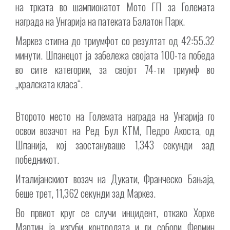
на трката во шампионатот Мото ГП за Големата
награда на Унгарија на патеката Балатон Парк.
Маркез стигна до триумфот со резултат од 42:55.32
минути. Шпанецот ја забележа својата 100-та победа
во сите категории, за својот 74-ти триумф во
„кралската класа“.
Второто место на Големата награда на Унгарија го
освои возачот на Ред Бул КТМ, Педро Акоста, од
Шпанија, кој заостануваше 1,343 секунди зад
победникот.
Италијанскиот возач на Дукати, Франческо Бањаја,
беше трет, 11,362 секунди зад Маркез.
Во првиот круг се случи инцидент, откако Хорхе
Мартин ја изгуби контролата и ги собори Фермин