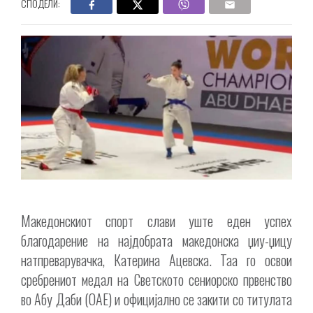
СПОДЕЛИ:
Македонскиот спорт слави уште еден успех
благодарение на најдобрата македонска џиу-џицу
натпреварувачка, Катерина Ацевска. Таа го освои
сребрениот медал на Светското сениорско првенство
во Абу Даби (ОАЕ) и официјално се закити со титулата