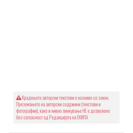
Крадењето авторски текстови е казниво со закон.
Преземањето на авторски содржини (текстови и
фотографии), како и нивно линкување НЕ е дозволено
без согласност од Редакцијата на ЕКИПА