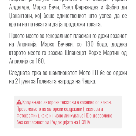
Алдегуре, Марко Бечи, Раул Фернандез и Фабио ди
Џанантони, кој беше единствениот што успеа да се
врати на патеката и да ја продолжи трката.
Првото место во генералниот пласман го држи возачот
на Априлија, Марко Бечеки, со 180 бода, додека
второто место го зазема Шпанецот Хорхе Мартин од
Априлија со 160.
Следната трка во шампионатот Мото ГП ќе се одржи
на 21 јуни за Големата награда на Чешка.
Крадењето авторски текстови е казниво со закон.
Преземањето на авторски содржини (текстови и
фотографии), како и нивно линкување НЕ е дозволено
без согласност од Редакцијата на ЕКИПА