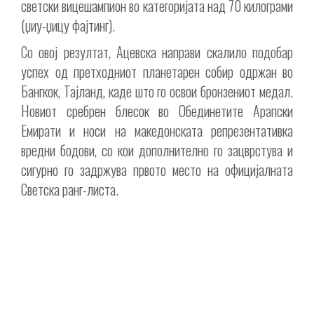
светски вицешампион во категоријата над 70 килограми
(џиу-џицу фајтинг).
Со овој резултат, Ацевска направи скалило подобар
успех од претходниот планетарен собир одржан во
Бангкок, Тајланд, каде што го освои бронзениот медал.
Новиот сребрен блесок во Обединетите Арапски
Емирати и носи на македонската репрезентативка
вредни бодови, со кои дополнително го зацврстува и
сигурно го задржува првото место на официјалната
Светска ранг-листа.