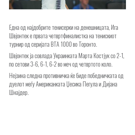
Една од најдобрите тенисерки на денешницата, Ига
Швјонтек е првата четвртфиналистка на тенискиот
турнир од серијата ВТА 1000 во Торонто.
Швјонтек ја совлада Украинката Марта Костјук со 2-1,
по сетови 3-6, 6-1, 6-2 во меч од четвртото коло.
Нејзина следна противничка ќе биде победничката од
дуелот меѓу Американката Џесика Пегула и Дијана
Шнајдер.