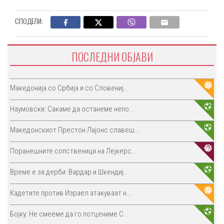
СПОДЕЛИ:
ПОСЛЕДНИ ОБЈАВИ
Македонија со Србија и со Словениј...
Наумовски: Сакаме да останеме непо...
Македонскиот Престон Лајонс славеш...
Поранешните сопственици на Лејкерс...
Време е за дерби: Вардар и Шкендиј...
Кадетите против Израел атакуваат н...
Бојку: Не смееме да го потцениме С...