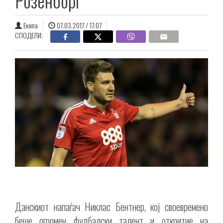
Розенборг
Екипа
07.03.2017 / 17:07
СПОДЕЛИ:
Данскиот напаѓач Никлас Бентнер, кој своевремено
беше огромен фудбалски талент и откритие на