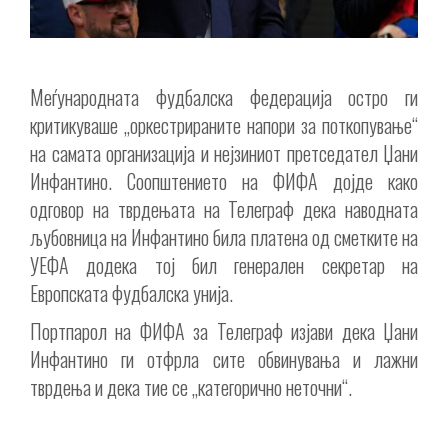
Меѓународната фудбалска федерација остро ги
критикуваше „оркестрираните напори за поткопување“
на самата организација и нејзиниот претседател Џани
Инфантино. Соопштението на ФИФА дојде како
одговор на тврдењата на Телеграф дека наводната
љубовница на Инфантино била платена од сметките на
УЕФА додека тој бил генерален секретар на
Европската фудбалска унија.
Портпарол на ФИФА за Телеграф изјави дека Џани
Инфантино ги отфрла сите обвинувања и лажни
тврдења и дека тие се „категорично неточни“.