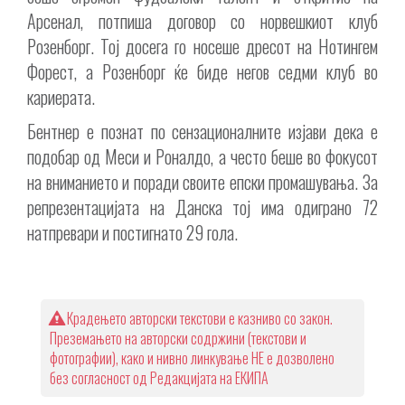
Арсенал, потпиша договор со норвешкиот клуб
Розенборг. Тој досега го носеше дресот на Нотингем
Форест, а Розенборг ќе биде негов седми клуб во
кариерата.
Бентнер е познат по сензационалните изјави дека е
подобар од Меси и Роналдо, а често беше во фокусот
на вниманието и поради своите епски промашувања. За
репрезентацијата на Данска тој има одиграно 72
натпревари и постигнато 29 гола.
Крадењето авторски текстови е казниво со закон.
Преземањето на авторски содржини (текстови и
фотографии), како и нивно линкување НЕ е дозволено
без согласност од Редакцијата на ЕКИПА