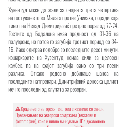
Хувентуд може да жали за очајната трета четвртина
на гостувањето во Малага против Уникаха, поради која
тимот на Ненад Димитријевиќ претрпе пораз од 77-74.
Гостите од Бадалона имаа предност од 31-36 на
полувреме, но потоа го загубија третиот период со 34-
16. Иако одиграа подобро во последните десет минути,
кошаркарите на Хувентуд немаа сили за целосен
камбек, па на крајот загубија само со три поени
разлика. Откако редовно добиваше шанса на
последните натпревари, Димитријевиќ денеска целиот
меч го проследи од клупата за резерви.
Крадењето авторски текстови е казниво со закон.
Преземањето на авторски содржини (текстови и
фотографии), како и нивно линкување НЕ е дозволено