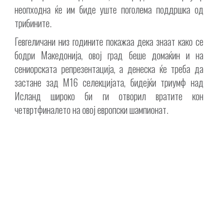
неопходна ќе им биде уште поголема поддршка од
трибините.
Гевгеличани низ годините покажаа дека знаат како се
бодри Македонија, овој град беше домаќин и на
сениорската репрезентација, а денеска ќе треба да
застане зад М16 селекцијата, бидејќи триумф над
Исланд широко би ги отворил вратите кон
четвртфиналето на овој европски шампионат.