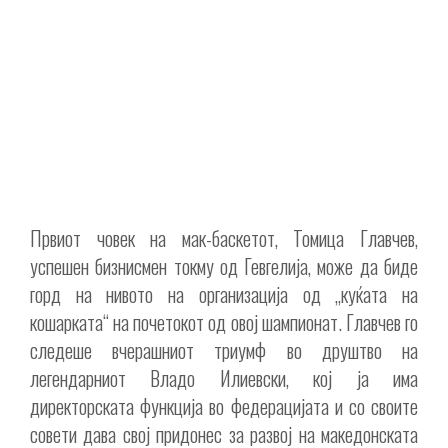
Првиот човек на мак-баскетот, Томица Главчев,
успешен бизнисмен токму од Гевгелија, може да биде
горд на нивото на организација од „куќата на
кошарката“ на почетокот од овој шампионат. Главчев го
следеше вчерашниот триумф во друштво на
легендарниот Владо Илиевски, кој ја има
директорската функција во федерацијата и со своите
совети дава свој придонес за развој на македонската