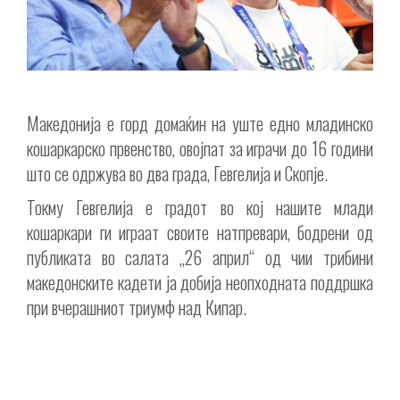
Македонија е горд домаќин на уште едно младинско
кошаркарско првенство, овојпат за играчи до 16 години
што се одржува во два града, Гевгелија и Скопје.
Токму Гевгелија е градот во кој нашите млади
кошаркари ги играат своите натпревари, бодрени од
публиката во салата „26 април“ од чии трибини
македонските кадети ја добија неопходната поддршка
при вчерашниот триумф над Кипар.