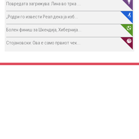
Повредата загрижува: Лина во трка ...
„Родри го извести Реал дека ја изб...
Болен финиш за Шкендија, Хибернија...
Стојановски: Ова е само првиот чек...