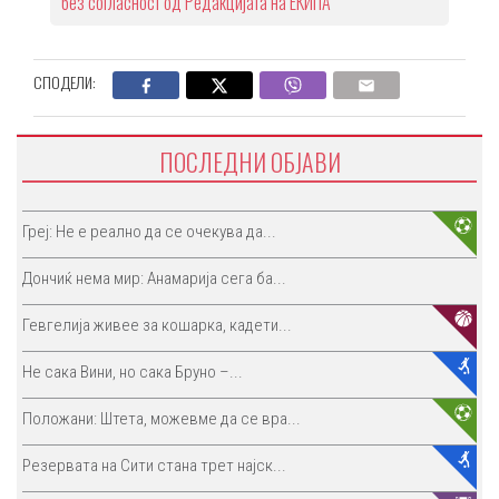
без согласност од Редакцијата на ЕКИПА
СПОДЕЛИ:
ПОСЛЕДНИ ОБЈАВИ
Греј: Не е реално да се очекува да...
Дончиќ нема мир: Анамарија сега ба...
Гевгелија живее за кошарка, кадети...
Не сака Вини, но сака Бруно –...
Положани: Штета, можевме да се вра...
Резервата на Сити стана трет најск...