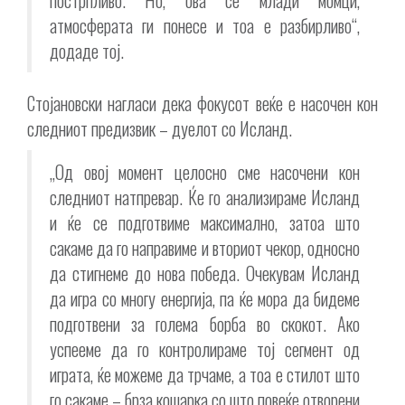
атмосферата ги понесе и тоа е разбирливо“,
додаде тој.
Стојановски нагласи дека фокусот веќе е насочен кон
следниот предизвик – дуелот со Исланд.
„Од овој момент целосно сме насочени кон
следниот натпревар. Ќе го анализираме Исланд
и ќе се подготвиме максимално, затоа што
сакаме да го направиме и вториот чекор, односно
да стигнеме до нова победа. Очекувам Исланд
да игра со многу енергија, па ќе мора да бидеме
подготвени за голема борба во скокот. Ако
успееме да го контролираме тој сегмент од
играта, ќе можеме да трчаме, а тоа е стилот што
го сакаме – брза кошарка со што повеќе отворени