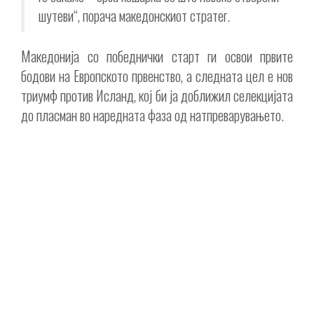
шутеви“, порача македонскиот стратег.
Македонија со победнички старт ги освои првите
бодови на Европското првенство, а следната цел е нов
триумф против Исланд, кој би ја доближил селекцијата
до пласман во наредната фаза од натпреварувањето.