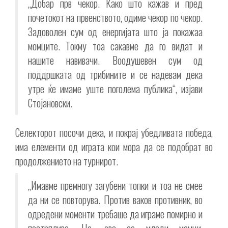
„Добар прв чекор. Како што кажав и пред
почетокот на првенството, одиме чекор по чекор.
Задоволен сум од енергијата што ја покажаа
момците. Токму тоа сакавме да го видат и
нашите навивачи. Воодушевен сум од
поддршката од трибините и се надевам дека
утре ќе имаме уште поголема публика“, изјави
Стојановски.
Селекторот посочи дека, и покрај убедливата победа,
има елементи од играта кои мора да се подобрат во
продолжението на турнирот.
„Имавме премногу загубени топки и тоа не смее
да ни се повторува. Против ваков противник, во
одредени моменти требаше да играме помирно и
пострпливо. Но, ова се млади момци,