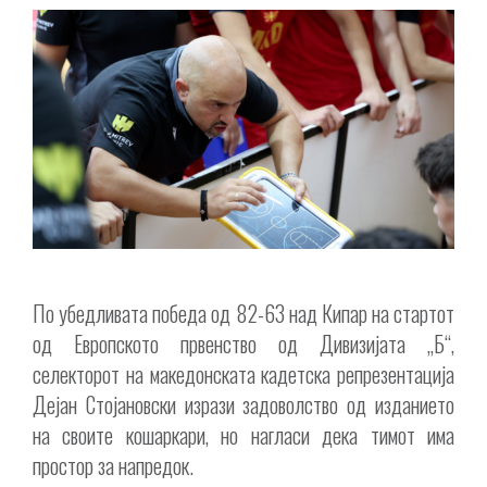
По убедливата победа од 82-63 над Кипар на стартот
од Европското првенство од Дивизијата „Б“,
селекторот на македонската кадетска репрезентација
Дејан Стојановски изрази задоволство од изданието
на своите кошаркари, но нагласи дека тимот има
простор за напредок.