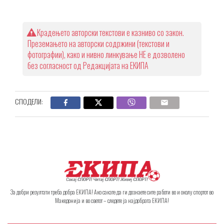
Крадењето авторски текстови е казниво со закон.
Преземањето на авторски содржини (текстови и
фотографии), како и нивно линкување НЕ е дозволено
без согласност од Редакцијата на ЕКИПА
СПОДЕЛИ:
За добри резултати треба добра ЕКИПА! Ако сакате да ги дознаете сите работи во и околу спортот во
Македонија и во светот – следете ја најдобрата ЕКИПА!