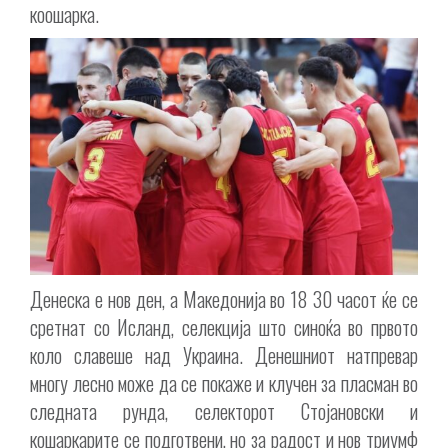
коошарка.
Денеска е нов ден, а Македонија во 18 30 часот ќе се
сретнат со Исланд, селекција што синоќа во првото
коло славеше над Украина. Денешниот натпревар
многу лесно може да се покаже и клучен за пласман во
следната рунда, селекторот Стојановски и
кошаркарите се подготвени, но за радост и нов триумф