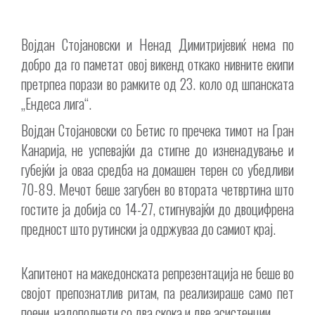
Војдан Стојановски и Ненад Димитријевиќ нема по
добро да го паметат овој викенд откако нивните екипи
претрпеа порази во рамките од 23. коло од шпанската
„Ендеса лига“.
Војдан Стојановски со Бетис го пречека тимот на Гран
Канарија, не успевајќи да стигне до изненадување и
губејќи ја оваа средба на домашен терен со убедливи
70-89. Мечот беше загубен во втората четвртина што
гостите ја добија со 14-27, стигнувајќи до двоцифрена
предност што рутински ја одржуваа до самиот крај.
Капитенот на македонската репрезентација не беше во
својот препознатлив ритам, па реализираше само пет
поени, надополнети со два скока и две асистенции.