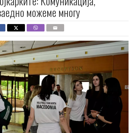
ојкарките: Комуникација,
заедно можеме многу