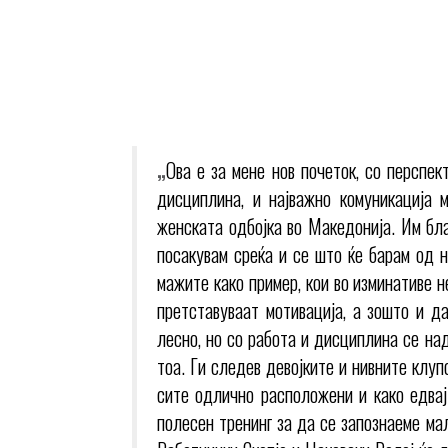
„
Ова е за мене нов почеток, со перспек
дисциплина, и најважно комуникација
женската одбојка во Македонија. Им бла
посакувам среќа и се што ќе барам од н
мажите како пример, кои во изминативе 
претставуваат мотивација, а зошто и д
лесно, но со работа и дисциплина се на
тоа. Ги следев девојките и нивните клу
сите одлично расположени и како едвај
полесен тренинг за да се запознаеме ма