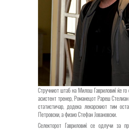
Стручниот штаб на Милош Гавриловиќ ќе го 
асистент тренер, Романецот Рареш Стелиан 
статистичар, додека лекарскиот тим ост
Петровски, а физио Стефан Јовановски.
Селекторот Гавриловиќ се одлучи за пр