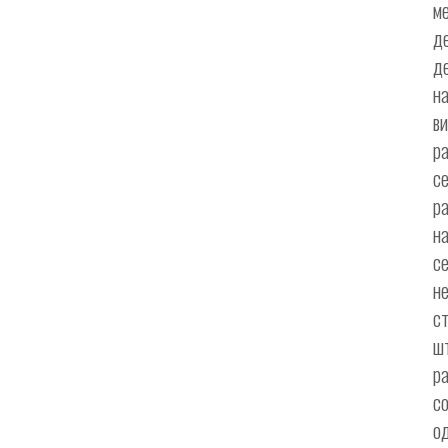
м
д
д
н
в
р
се
р
н
с
н
с
ш
р
с
о