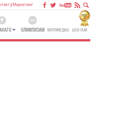
нтакт
Маркетинг
АНАТО
ОЛИМПИЗАМ
МУЛТИМЕДИЈА
ШОУ-ТАЈМ