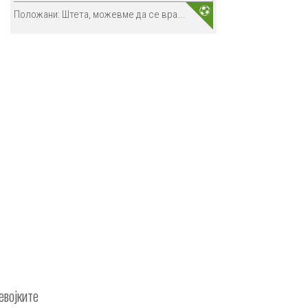
Положани: Штета, можевме да се вра...
евојките