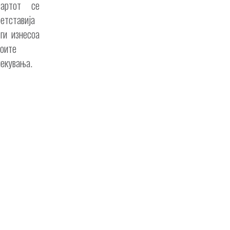
тартот се
ретставија
 ги изнесоа
воите
чекувања.