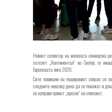
Новиот селектор на женската сениорска ре
хотелот „Континентал“ во Скопје, го има
Европската лига 2026.
Сите повикани на поширокиот список се по
следните неколку дена да се покажат и док
се направи првиот „пресек“ на списокот.