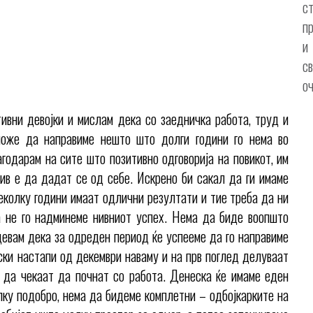
с
п
и
с
о
тивни девојки и мислам дека со заедничка работа, труд и
 може да направиме нешто што долги години го нема во
годарам на сите што позитивно одговорија на повикот, им
ив е да дадат се од себе. Искрено би сакал да ги имаме
неколку години имаат одлични резултати и тие треба да ни
а не го надминеме нивниот успех. Нема да биде воопшто
девам дека за одреден период ќе успееме да го направиме
пски настапи од декември наваму и на прв поглед делуваат
 да чекаат да почнат со работа. Денеска ќе имаме еден
лку подобро, нема да бидеме комплетни – одбојкарките на