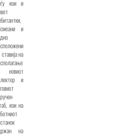
еѓу кои и
евет
ебитантки,
асмеани и
идно
асположени
 ставија на
асполагање
а новиот
електор и
еговиот
тручен
таб, кои на
аботниот
останок
држан на