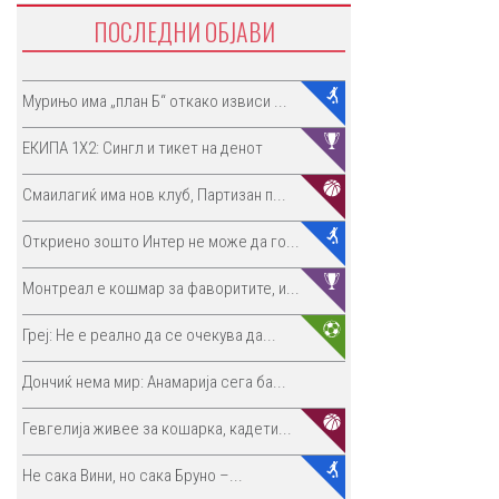
ПОСЛЕДНИ ОБЈАВИ
Мурињо има „план Б“ откако извиси ...
ЕКИПА 1Х2: Сингл и тикет на денот
Смаилагиќ има нов клуб, Партизан п...
Откриено зошто Интер не може да го...
Монтреал е кошмар за фаворитите, и...
Греј: Не е реално да се очекува да...
Дончиќ нема мир: Анамарија сега ба...
Гевгелија живее за кошарка, кадети...
Не сака Вини, но сака Бруно –...