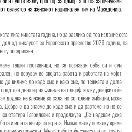
добијат уште малку простор за одмор, а потоа започнуваме
иот селектор на женскиот национален тим на Македонија,
ата лига минатата година, но за разлика од тоа издание сега
о дел од циклусот за Европското првенство 2028 година, па
ногу посериозен.
имаме тешки противници, но се познавам себе си и сум
ален, но верувам во својата работа и работата на мојот
е да видиме до каде сме и како сме, по тешката и долга
 пред два дена играа финале на плејоф, колку девојките ќе
ам додека не влеземе во сала, но со големи амбиции, може
га. Добро е да знаеме до каде сме и да растеме, но не се
 констатира Гавриловиќ и продолжува: „Се надевам дека
абота и мојата визија за играта. Имаме малку помалку време
 и силни натпревари. Многу работи ќе зависат и од тоа со