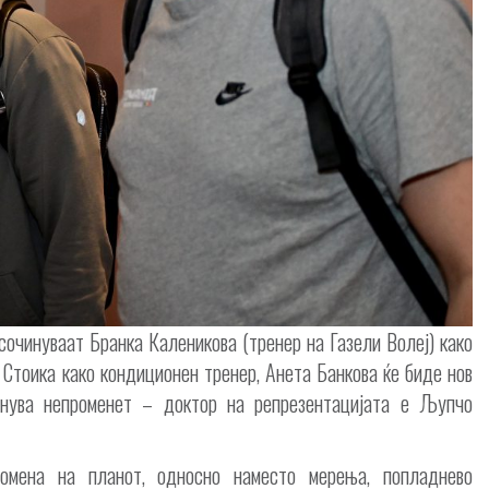
сочинуваат Бранка Каленикова (тренер на Газели Волеј) како
Стоика како кондиционен тренер, Анета Банкова ќе биде нов
анува непроменет – доктор на репрезентацијата е Љупчо
омена на планот, односно наместо мерења, попладнево