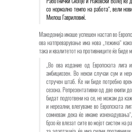
Работнички Скопје и Наковски Волеј ќе 
со нормално темпо на работа“, вели нов
Милош Гавриловиќ.
Македонија имаше успешен настап во Европск
ова натпреварување има нова „тежина“ как
така и квалитетот на противниците ќе биде м
„Во ова издание од Европската лига 
амбициозен. Во некои случаи сум и нере
стручен штаб. Ќе ни биде потребно врем
сезона. Репрезентативки од две екипи до
бидат подготвени на се, не можам да каж
и нереални, влегуваме во Европската ли
сомневам дека ќе имаме изненадувања“,
брзо ќе влезат сите во мојот систем на р
за адаптација, ќе има силни противници