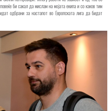
 повеќе би сакал да мислам на мојата екипа и со каков тим
бидат одбрани за настапот во Европската лига да бидат