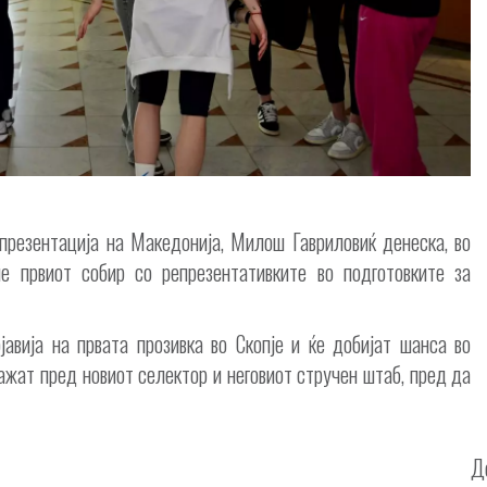
презентација на Македонија, Милош Гавриловиќ денеска, во
ше првиот собир со репрезентативките во подготовките за
јавија на првата прозивка во Скопје и ќе добијат шанса во
ажат пред новиот селектор и неговиот стручен штаб, пред да
Д