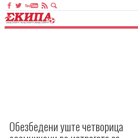
Обезбедени уште четворица