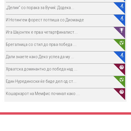
„Делии“ со порака за Вучиќ: Додека...
И Нотингем форест потпиша со Диоманде
Ига Швјонтек е прва четвртфиналист...
Брегалница со стил до прва победа ...
Дали знаете како Деко успеа да му ...
Хрватска доминантно до победа над ...
Един Нурединоски ќе биде дел од ст...
Кошаркарот на Мемфис починал како ...