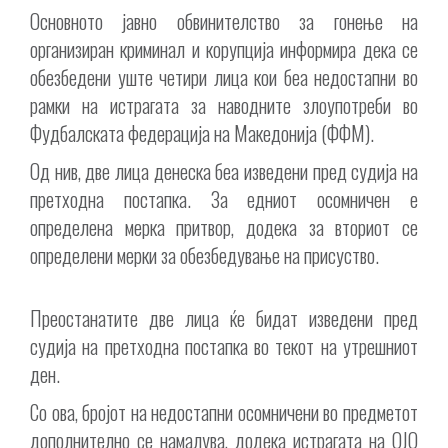
Основното јавно обвинителство за гонење на
организиран криминал и корупција информира дека се
обезбедени уште четири лица кои беа недостапни во
рамки на истрагата за наводните злоупотреби во
Фудбалската федерација на Македонија (ФФМ).
Од нив, две лица денеска беа изведени пред судија на
претходна постапка. За едниот осомничен е
определена мерка притвор, додека за вториот се
определени мерки за обезбедување на присуство.
Преостанатите две лица ќе бидат изведени пред
судија на претходна постапка во текот на утрешниот
ден.
Со ова, бројот на недостапни осомничени во предметот
дополнително се намалува, додека истрагата на ОЈО