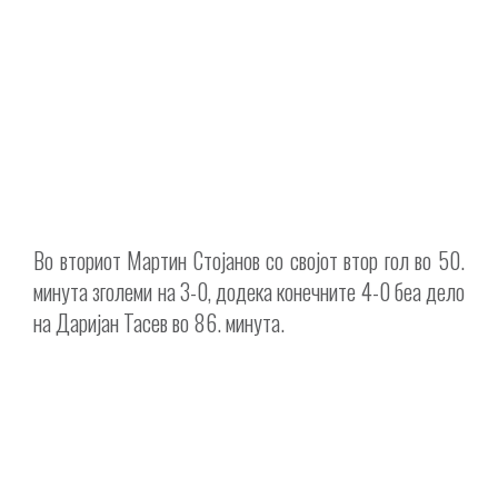
Во вториот Мартин Стојанов со својот втор гол во 50.
минута зголеми на 3-0, додека конечните 4-0 беа дело
на Даријан Тасев во 86. минута.