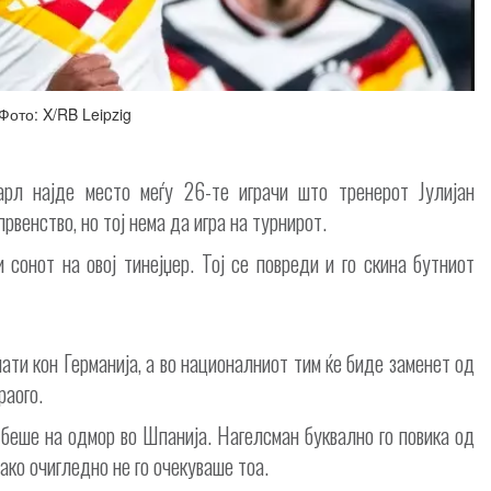
Фото: X/RB Leipzig
рл најде место меѓу 26-те играчи што тренерот Јулијан
рвенство, но тој нема да игра на турнирот.
 сонот на овој тинејџер. Тој се повреди и го скина бутниот
ати кон Германија, а во националниот тим ќе биде заменет од
раого.
беше на одмор во Шпанија. Нагелсман буквално го повика од
иако очигледно не го очекуваше тоа.