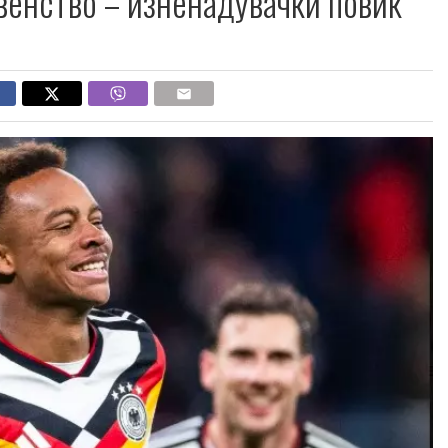
венство – изненадувачки повик