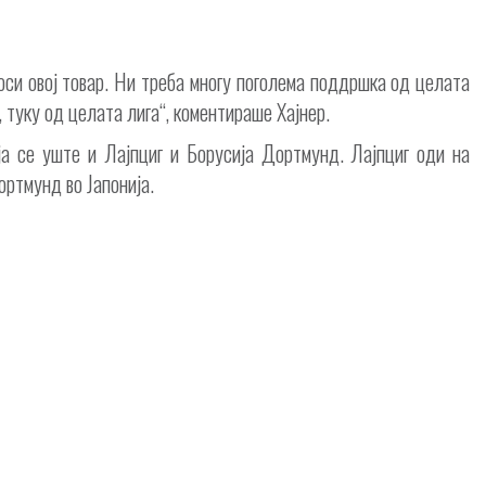
оси овој товар. Ни треба многу поголема поддршка од целата
 туку од целата лига“, коментираше Хајнер.
еја се уште и Лајпциг и Борусија Дортмунд. Лајпциг оди на
ортмунд во Јапонија.