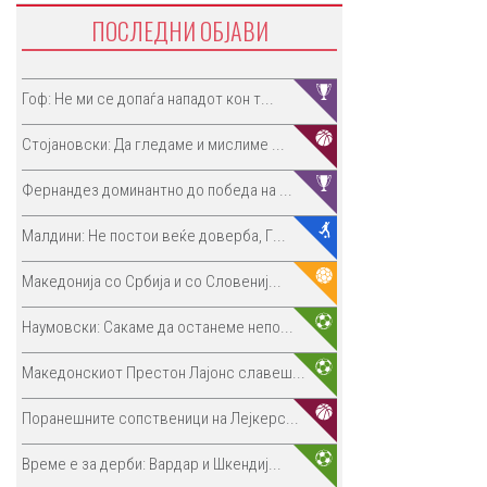
ПОСЛЕДНИ ОБЈАВИ
Гоф: Не ми се допаѓа нападот кон т...
Стојановски: Да гледаме и мислиме ...
Фернандез доминантно до победа на ...
Малдини: Не постои веќе доверба, Г...
Македонија со Србија и со Словениј...
Наумовски: Сакаме да останеме непо...
Македонскиот Престон Лајонс славеш...
Поранешните сопственици на Лејкерс...
Време е за дерби: Вардар и Шкендиј...