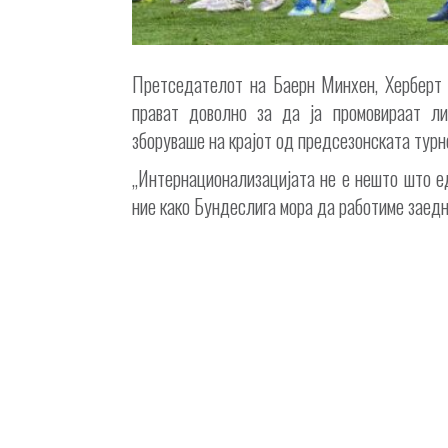
Претседателот на Баерн Минхен, Херберт Х
прават доволно за да ја промовираат ли
зборуваше на крајот од предсезонската турне
„Интернационализацијата не е нешто што ед
ние како Бундеслига мора да работиме заедно