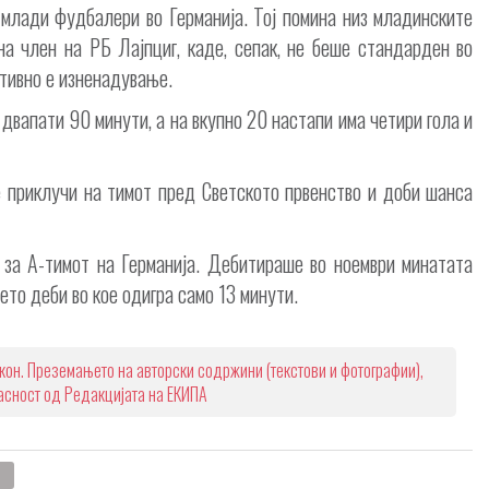
 млади фудбалери во Германија. Тој помина низ младинските
а член на РБ Лајпциг, каде, сепак, не беше стандарден во
тивно е изненадување.
двапати 90 минути, а на вкупно 20 настапи има четири гола и
е приклучи на тимот пред Светското првенство и доби шанса
за А-тимот на Германија. Дебитираше во ноември минатата
оето деби во кое одигра само 13 минути.
кон. Преземањето на авторски содржини (текстови и фотографии),
ласност од Редакцијата на ЕКИПА