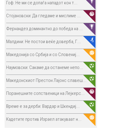
Гоф: Не ми се допаѓа нападот кон т...
Стојановски: Да гледаме и мислиме ...
Фернандез доминантно до победа на ...
Малдини: Не постои веќе доверба, Г...
Македонија со Србија и со Словениј...
Наумовски: Сакаме да останеме непо...
Македонскиот Престон Лајонс славеш...
Поранешните сопственици на Лејкерс...
Време е за дерби: Вардар и Шкендиј...
Кадетите против Израел атакуваат н...