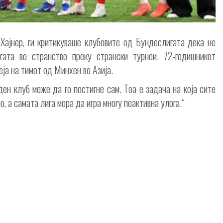
ајнер, ги критикуваше клубовите од Бундеслигата дека не
гата во странство преку странски турнеи. 72-годишникот
ја на тимот од Минхен во Азија.
ен клуб може да го постигне сам. Тоа е задача на која сите
, а самата лига мора да игра многу поактивна улога.“