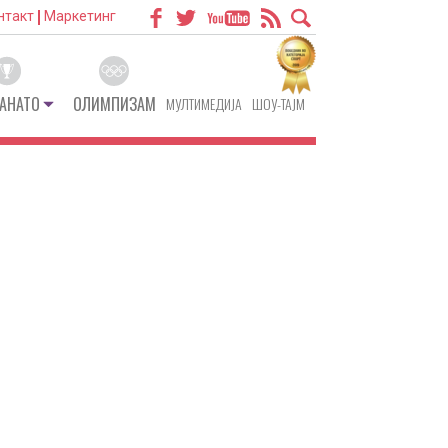
нтакт
Маркетинг
АНАТО
ОЛИМПИЗАМ
МУЛТИМЕДИЈА
ШОУ-ТАЈМ