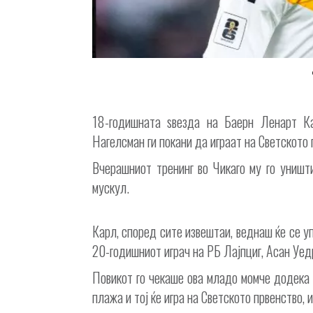
18-годишната ѕвезда на Баерн Ленарт Ка
Нагелсман ги покани да играат на Светското п
Вчерашниот тренинг во Чикаго му го уништи
мускул.
Карл, според сите извештаи, веднаш ќе се уп
20-годишниот играч на РБ Лајпциг, Асан Уед
Повикот го чекаше ова младо момче додека 
плажа и тој ќе игра на Светското првенство, 