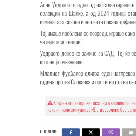
Асан Уедраого е еден од најталентираните
селекции на Шалке, а од 2024 година стан
изминатата сезона и неговата покана дефини
Тој имаше проблеми со повреди, играше само 
четири асистенции.
Уедраого денес ќе замине за САД. Тој ќе с
што не ја очекуваше.
Младиот фудбалер одигра еден натпревар 
година против Словачка и постигна гол на св
Крадењето авторски текстови е казниво со за
како и нивно линкување НЕ е дозволено без сог
СПОДЕЛИ: