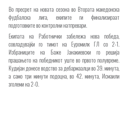
Во пресрет на новата сезона во Втората македонска
фудбалска лига, екипите ги финализираат
подготовките во контролни натпревари.
Екипата на Работнички забележа нова победа,
совладувајќи го тимот на Еуромилк ГЛ со 2-1.
Избраниците на Баже Јанакиевски го решија
прашањето на победникот уште во првото полувреме.
Кудијан донесе водство за дебармаалци во 39. минута,
а само три минути подоцна, во 42. минута, Исмаили
зголеми на 2-0.