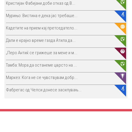
Кристијан Фабијани доби отказ од В...
Мурињо: Вистина е дека јас требаше...
Кадетите на прием кај претседатело...
Дали е крајно време газда Атила да...
„Перо Антиќ се грижеше за мене и м...
Тамба: Мора да останеме цврсто на ...
Маркез: Кога не се чувствувам добр...
Фабрегас од Челси донесе засилувањ...