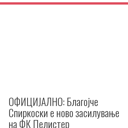
ОФИЦИЈАЛНО: Благојче
Спиркоски е ново засилување
на ФК Пелистер