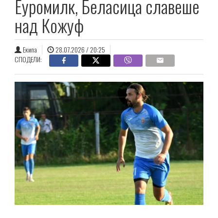
Еуромилк, Беласица славеше
над Кожуф
Екипа
28.07.2026 / 20:25
СПОДЕЛИ: