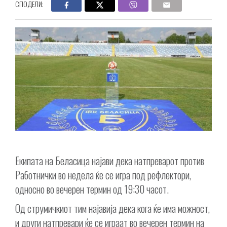
СПОДЕЛИ:
Екипата на Беласица најави дека натпреварот против
Работнички во недела ќе се игра под рефлектори,
односно во вечерен термин од 19:30 часот.
Од струмичкиот тим најавија дека кога ќе има можност,
и други натпревари ќе се играат во вечерен термин на