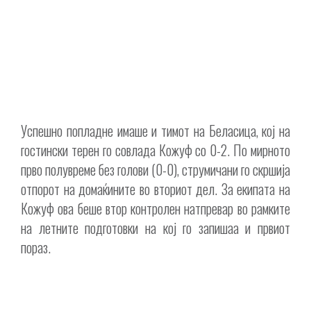
Успешно попладне имаше и тимот на Беласица, кој на
гостински терен го совлада Кожуф со 0-2. По мирното
прво полувреме без голови (0-0), струмичани го скршија
отпорот на домаќините во вториот дел. За екипата на
Кожуф ова беше втор контролен натпревар во рамките
на летните подготовки на кој го запишаа и првиот
пораз.