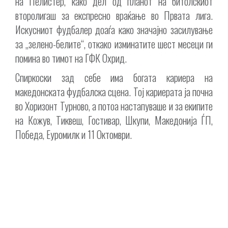
на Пелистер, како дел од планот на битолскиот
второлигаш за експресно враќање во Првата лига.
Искусниот фудбалер доаѓа како значајно засилување
за „зелено-белите“, откако изминатите шест месеци ги
помина во тимот на ГФК Охрид.
Спиркоски зад себе има богата кариера на
македонската фудбалска сцена. Тој кариерата ја почна
во Хоризонт Турново, а потоа настапуваше и за екипите
на Кожув, Тиквеш, Гостивар, Шкупи, Македонија ЃП,
Победа, Еуромилк и 11 Октомври.