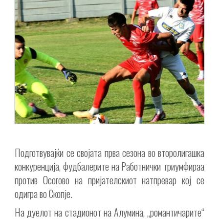
Подготвувајќи се својата прва сезона во второлигашка
конкуренција, фудбалерите на Работнички триумфираа
против Осогово на пријателскиот натпревар кој се
одигра во Скопје.
На дуелот на стадионот на Алумина, „романтичарите“