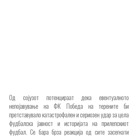
Од сојузот потенцираат дека евентуалното
непојавување на ФК Победа на терените би
претставувало катастрофален и сериозен удар за цела
фудбалска јавност и историјата на прилепскиот
фудбал. Се бара брза реакција од сите засегнати