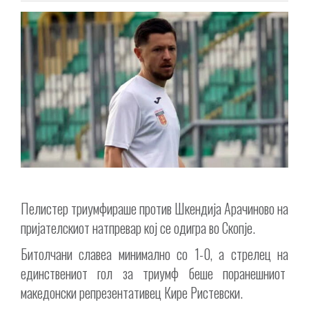
Пелистер триумфираше против Шкендија Арачиново на
пријателскиот натпревар кој се одигра во Скопје.
Битолчани славеа минимално со 1-0, а стрелец на
единствениот гол за триумф беше поранешниот
македонски репрезентативец Кире Ристевски.