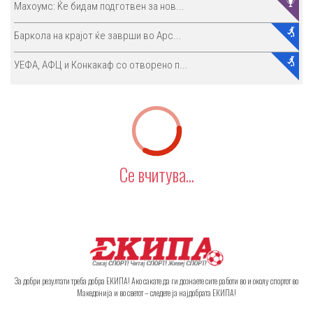
Махоумс: Ќе бидам подготвен за нов...
Баркола на крајот ќе заврши во Арс...
УЕФА, АФЦ и Конкакаф со отворено п...
Се вчитува...
За добри резултати треба добра ЕКИПА! Ако сакате да ги дознаете сите работи во и околу спортот во
Македонија и во светот – следете ја најдобрата ЕКИПА!