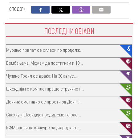
СПОДЕЛИ:
ПОСЛЕДНИ ОБЈАВИ
Мурињо првпат се огласи по продолж...
Вембањама: Можам да постигнам и 10...
Чупино Треил се враќа: На 30 авгус...
Шкендија го комплетираше стручниот...
Дончиќ емотивно се прости од Дон Н...
Спахиу и Шкендија предвреме го рас...
КФМ распиша конкурс за „вајлд-карт...