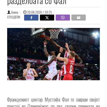
разделбата со Фал
Екипа
20.06.2026 / 20:25
СПОДЕЛИ:
Францускиот центар Мустафа Фал го заврши својот
престој во Олимпијакос по пет сезони поминати во