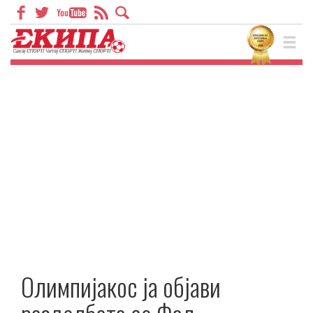
Олимпијакос ја објави