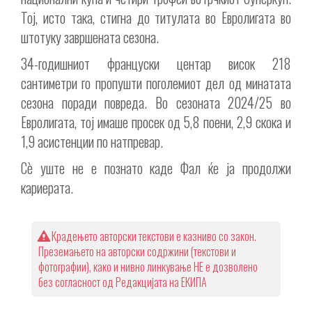
Тој, исто така, стигна до титулата во Евролигата во
штотуку завршената сезона.
34-годишниот француски центар висок 218
сантиметри го пропушти поголемиот дел од минатата
сезона поради повреда. Во сезоната 2024/25 во
Евролигата, тој имаше просек од 5,8 поени, 2,9 скока и
1,9 асистенции по натпревар.
Сè уште не е познато каде Фал ќе ја продолжи
кариерата.
Крадењето авторски текстови е казниво со закон.
Преземањето на авторски содржини (текстови и
фотографии), како и нивно линкување НЕ е дозволено
без согласност од Редакцијата на ЕКИПА