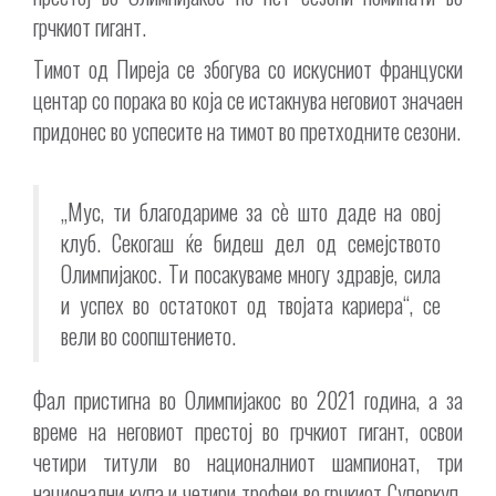
грчкиот гигант.
Тимот од Пиреја се збогува со искусниот француски
центар со порака во која се истакнува неговиот значаен
придонес во успесите на тимот во претходните сезони.
„Мус, ти благодариме за сè што даде на овој
клуб. Секогаш ќе бидеш дел од семејството
Олимпијакос. Ти посакуваме многу здравје, сила
и успех во остатокот од твојата кариера“, се
вели во соопштението.
Фал пристигна во Олимпијакос во 2021 година, а за
време на неговиот престој во грчкиот гигант, освои
четири титули во националниот шампионат, три
национални купа и четири трофеи во грчкиот Суперкуп.