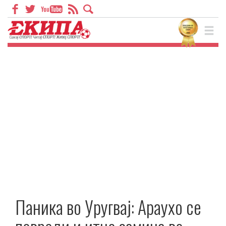
Паника во Уругвај: Араухо се