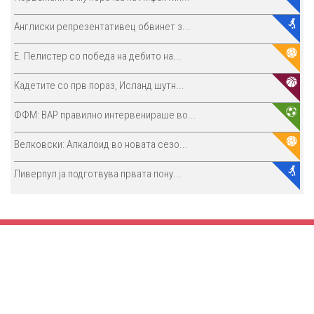
Англиски репрезентативец обвинет з...
E. Пелистер со победа на дебито на...
Кадетите со прв пораз, Исланд шутн...
ФФМ: ВАР правилно интервенираше во...
Велковски: Алкалоид во новата сезо...
Ливерпул ја подготвува првата пону...