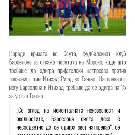
Поради кризата во Сеута, фудбалскиот клуб
Барселона ја откажа посетата на Мароко, каде што
требаше да одигра пријателски натпревар против
локалниот тим Итихад Ријад во Тангер. Натпреварот
меѓу Барселона и Итихад требаше да се одигра на 15
август во Тангер.
„Со оглед на моменталната неизвесност и
околностите, Барселона смета дека е
несоодветно да се одигра овој натпревар“, се