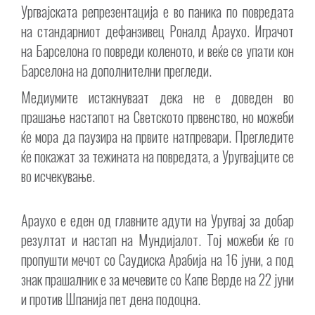
Ургвајската репрезентација е во паника по повредата
на стандарниот дефанзивец Роналд Араухо. Играчот
на Барселона го повреди коленото, и веќе се упати кон
Барселона на дополнителни прегледи.
Медиумите истакнуваат дека не е доведен во
прашање настапот на Светското првенство, но можеби
ќе мора да паузира на првите натпревари. Прегледите
ќе покажат за тежината на повредата, а Уругвајците се
во исчекување.
Араухо е еден од главните адути на Уругвај за добар
резултат и настап на Мундијалот. Тој можеби ќе го
пропушти мечот со Саудиска Арабија на 16 јуни, а под
знак прашалник е за мечевите со Капе Верде на 22 јуни
и против Шпанија пет дена подоцна.