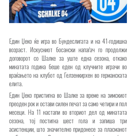
Един Џеко ќе игра во Бундеслигата и на 41-годишна
возраст. Искусниот босански напаѓач го продолжи
договорот со Шалке за уште една сезона, откако
минатата година беше еден од клучните играчи во
враќањето на клубот од Гелзенкирхен во германската
елита.
Един Џеко пристигна во Шалке за време на зимскиот
преоден рок и остави силен печат за само четири и пол
месеци. На 11 настапи во вториот дел од минатата
сезона, тој постигна шест гола и запиша три
асистенции, што значително придонесе за пласманот