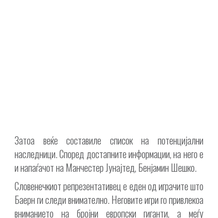
Затоа веќе составиле список на потенцијални
наследници. Според достапните информации, на него е
и напаѓачот на Манчестер Јунајтед, Бенјамин Шешко.
Словенечкиот репрезентативец е еден од играчите што
Баерн ги следи внимателно. Неговите игри го привлекоа
вниманието на бројни европски гиганти, а меѓу