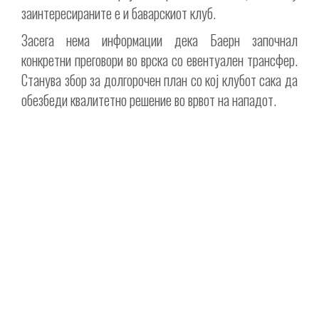
заинтересираните е и баварскиот клуб.
Засега нема информации дека Баерн започнал
конкретни преговори во врска со евентуален трансфер.
Станува збор за долгорочен план со кој клубот сака да
обезбеди квалитетно решение во врвот на нападот.