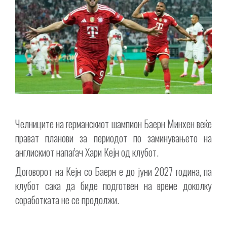
Челниците на германскиот шампион Баерн Минхен веќе
прават планови за периодот по заминувањето на
англискиот напаѓач Хари Кејн од клубот.
Договорот на Кејн со Баерн е до јуни 2027 година, па
клубот сака да биде подготвен на време доколку
соработката не се продолжи.