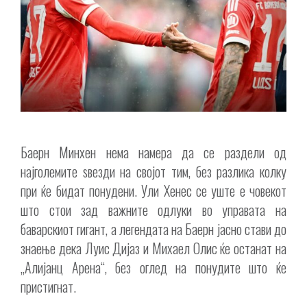
Баерн Минхен нема намера да се раздели од
најголемите ѕвезди на својот тим, без разлика колку
при ќе бидат понудени. Ули Хенес се уште е човекот
што стои зад важните одлуки во управата на
баварскиот гигант, а легендата на Баерн јасно стави до
знаење дека Луис Дијаз и Михаел Олис ќе останат на
„Алијанц Арена“, без оглед на понудите што ќе
пристигнат.