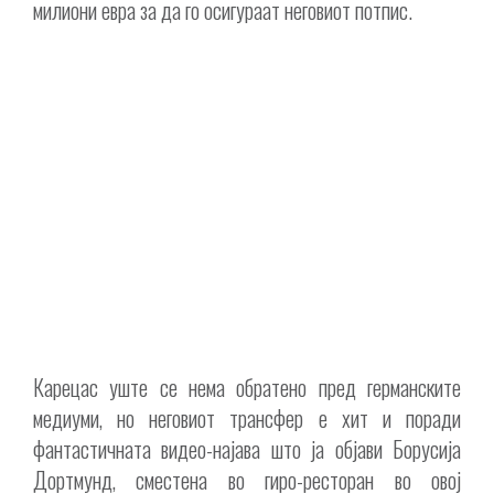
милиони евра за да го осигураат неговиот потпис.
Карецас уште се нема обратено пред германските
медиуми, но неговиот трансфер е хит и поради
фантастичната видео-најава што ја објави Борусија
Дортмунд, сместена во гиро-ресторан во овој