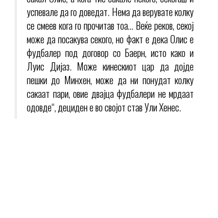
успевале да го доведат. Нема да верувате колку
се смеев кога го прочитав тоа… Веќе реков, секој
може да посакува секого, но факт е дека Олис е
фудбалер под договор со Баерн, исто како и
Луис Дијаз. Може кинескиот цар да дојде
пешки до Минхен, може да ни понудат колку
сакаат пари, овие двајца фудбалери не мрдаат
одовде“, дециден е во својот став Ули Хенес.