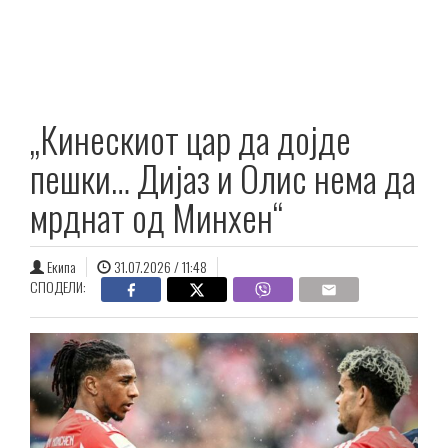
„Кинескиот цар да дојде
пешки… Дијаз и Олис нема да
мрднат од Минхен“
Екипа
31.07.2026 / 11:48
СПОДЕЛИ: