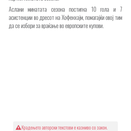
Аслани минатата сезона постигна 10 гола и 7
асистенции во дресот на Хофенхајм, помагајќи овој тим
да се избори за враќање во европските купови.
Крадењето авторски текстови е казниво со закон.