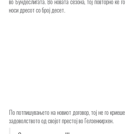
во Бундеслигата. Во новата сезона, тој повторно ќе го
носи дресот со број десет.
По потпишувањето на новиот договор, тој не го криеше
задоволството од својот престој во Гелзенкирхен.