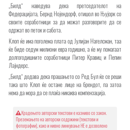
„Билд“ наведува дека претседателот на
Федерацијата, Бернд Нојендорф, отишол во Њујорк со
своите соработници за да можат разговорите да се
одржат во петок и сабота.
Клоп ќе има поголема плата од Јулијан Нагелсман, таа
ќе биде седум милиони евра годишно, а ќе му помагаат
долгогодишните соработници Питер Кравиц и Пепин
Лајндерс.
„Билд“ додава дека прашањето со Ред Бул ќе се реши
така што Клоп ќе остане лице на брендот, па затоа
нема да мора да се плаќа никаква компензација.
Крадењето авторски текстови е казниво со закон.
Преземањето на авторски содржини (текстови и
фотографии), како и нивно линкување НЕ е дозволено