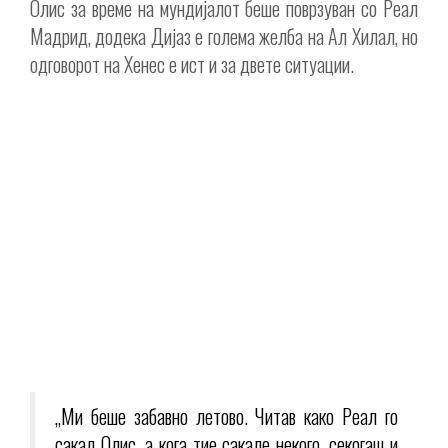
Олис за време на мундијалот беше поврзуван со Реал
Мадрид, додека Дијаз е голема желба на Ал Хилал, но
одговорот на Хенес е ист и за двете ситуации.
„Ми беше забавно летово. Читав како Реал го
сакал Олис, а кога тие сакале некого, секогаш и