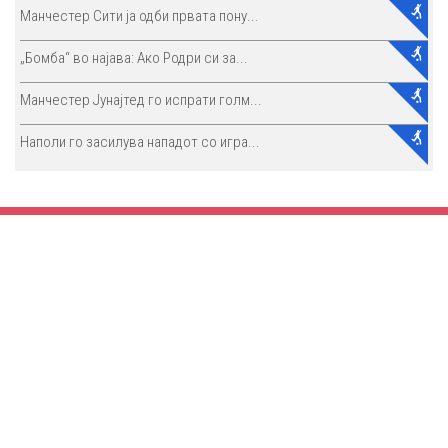
Манчестер Сити ја одби првата пону...
„Бомба“ во најава: Ако Родри си за...
Манчестер Јунајтед го испрати голм...
Наполи го засилува нападот со игра...