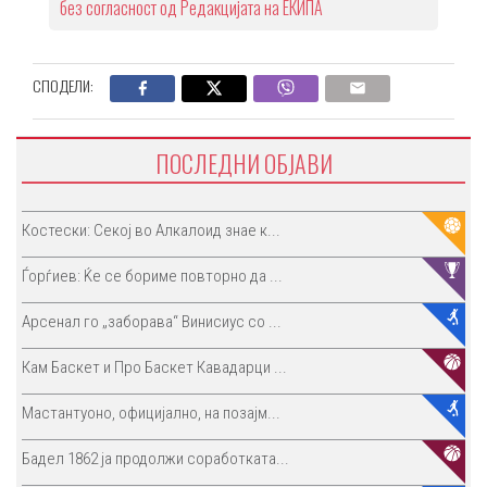
без согласност од Редакцијата на ЕКИПА
СПОДЕЛИ:
ПОСЛЕДНИ ОБЈАВИ
Костески: Секој во Алкалоид знае к...
Ѓорѓиев: Ќе се бориме повторно да ...
Арсенал го „заборава“ Винисиус со ...
Кам Баскет и Про Баскет Кавадарци ...
Мастантуоно, официјално, на позајм...
Бадел 1862 ја продолжи соработката...