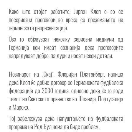
Како што стојат работите, Јирген Клоп е во се
посериозни преговори во врска со преземањето на
германската репрезентација.
Ова го објавуваат неколку сериозни медиуми од
Германија кои имаат сознанија дека преговорите
напредуваат добро, па дури и носат некои детали.
Новинарот на „Скај“, Флоријан Платенберг, напиша
дека Клоп ќе добие договор со Германската фудбалска
федерација до 2030 година, односно дека ќе го води
тимот на Светското првенство во Шпанија, Португалија
и Мароко.
Тој забележува дека напуштањето на фудбалската
програма на Ред Бул нема да биде проблем.