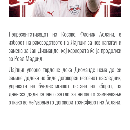
Репрезентативецот на Косово, Фисник Аслани, е
изборот на раководството на Лајпциг за нов напаѓач и
замена за Јан Диоманде, кој кариерата ќе ја продолжи
во Реал Мадрид.
Лајпциг упорно тврдеше дека Диоманде нема да си
замине додека не биде договорен неговиот наследник,
управата на бундеслигашот остана на зборот, па
денеска даде зелено светло за неговото заминување
откако во меѓувреме го договори трансферот на Аслани.