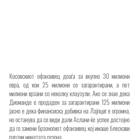
Косовскиот офанзивец доаѓа за вкупно 30 милиони
евра, од кои 25 милиони се загарантирани, а пет
милиони врзани со неколку клаузули. Ако се знае дека
Диоманде е продаден за загарантирани 125 милиони
јасно е дека финансиска добивка на Лајпциг е огромна,
но останува да се види дали Аслани ќе успее достојно
да го замени брзоногиот офанзивец кој имаше блескави
партии минатата сезона.