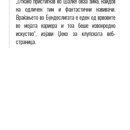
„Откако пристигнав во Шалке оваа зима, наидов
на одличен тим и фантастични навивачи.
Враќањето во Бундеслигата е еден од врвовите
во мојата кариера и тоа беше извонредно
искуство“, изјави Џеко за клупската веб-
страница.