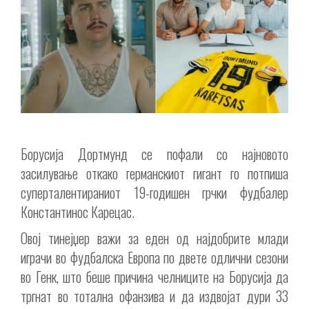
Борусија Дортмунд се пофали со најновото
засилување откако германскиот гигант го потпиша
суперталентираниот 19-годишен грчки фудбалер
Константинос Карецас.
Овој тинејџер важи за еден од најдобрите млади
играчи во фудбалска Европа по двете одлични сезони
во Генк, што беше причина челниците на Борусија да
тргнат во тотална офанзива и да издвојат дури 33