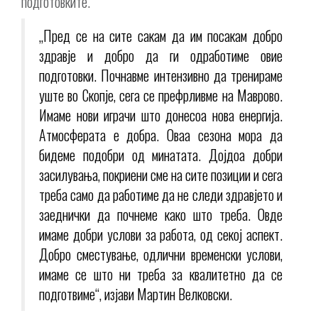
подготовките.
„Пред се на сите сакам да им посакам добро
здравје и добро да ги одработиме овие
подготовки. Почнавме интензивно да тренираме
уште во Скопје, сега се префрливме на Маврово.
Имаме нови играчи што донесоа нова енергија.
Атмосферата е добра. Оваа сезона мора да
бидеме подобри од минатата. Дојдоа добри
засилувања, покриени сме на сите позиции и сега
треба само да работиме да не следи здравјето и
заеднички да почнеме како што треба. Овде
имаме добри услови за работа, од секој аспект.
Добро сместување, одлични временски услови,
имаме се што ни треба за квалитетно да се
подготвиме“, изјави Мартин Велковски.