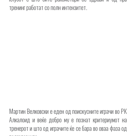
тренинг работат со полн интензитет.
Мартин Велковски е еден од поискусните играчи во РК
Алкалоид и веќе добро му е познат критериумот на
тренерот и што од играчите ќе се бара во оваа фаза од