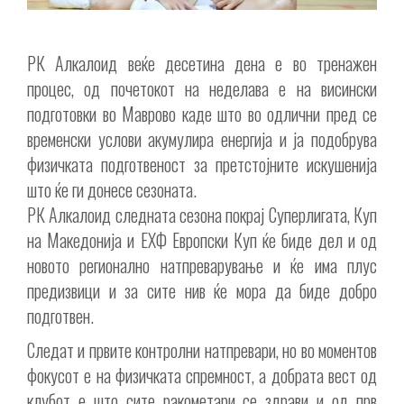
РК Алкалоид веќе десетина дена е во тренажен
процес, од почетокот на неделава е на висински
подготовки во Маврово каде што во одлични пред сe
временски услови акумулира енергија и ја подобрува
физичката подготвеност за претстојните искушенија
што ќе ги донесе сезоната.
РК Алкалоид следната сезона покрај Суперлигата, Куп
на Македонија и ЕХФ Европски Куп ќе биде дел и од
новото регионално натпреварување и ќе има плус
предизвици и за сите нив ќе мора да биде добро
подготвен.
Следат и првите контролни натпревари, но во моментов
фокусот е на физичката спремност, а добрата вест од
клубот е што сите ракометари се здрави и од прв