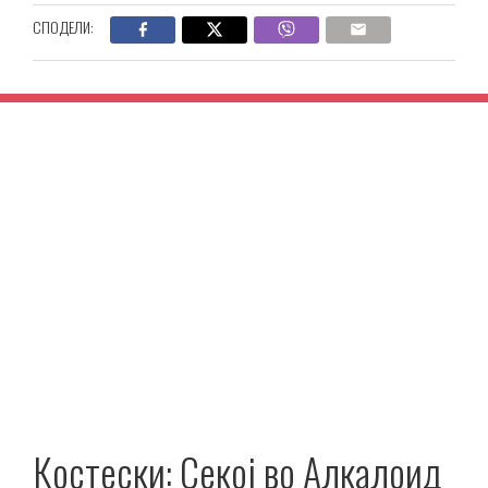
СПОДЕЛИ:
Костески: Секој во Алкалоид