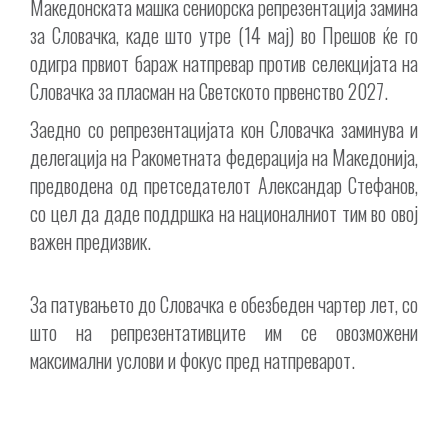
Македонската машка сениорска репрезентација замина
за Словачка, каде што утре (14 мај) во Прешов ќе го
одигра првиот бараж натпревар против селекцијата на
Словачка за пласман на Светското првенство 2027.
Заедно со репрезентацијата кон Словачка заминува и
делегација на Ракометната федерација на Македонија,
предводена од претседателот Александар Стефанов,
со цел да даде поддршка на националниот тим во овој
важен предизвик.
За патувањето до Словачка е обезбеден чартер лет, со
што на репрезентативците им се овозможени
максимални услови и фокус пред натпреварот.