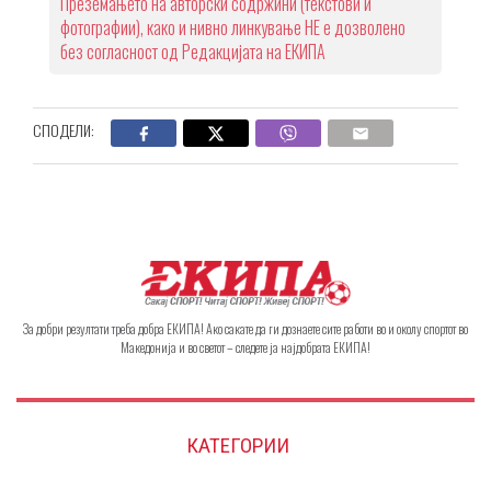
Преземањето на авторски содржини (текстови и
фотографии), како и нивно линкување НЕ е дозволено
без согласност од Редакцијата на ЕКИПА
СПОДЕЛИ:
За добри резултати треба добра ЕКИПА! Ако сакате да ги дознаете сите работи во и околу спортот во
Македонија и во светот – следете ја најдобрата ЕКИПА!
КАТЕГОРИИ