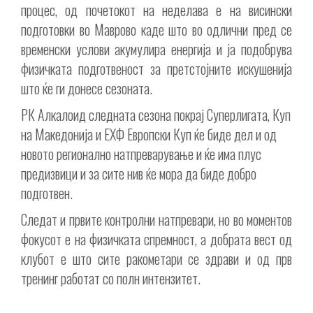
процес, од почетокот на неделава е на висински
подготовки во Маврово каде што во одлични пред сe
временски услови акумулира енергија и ја подобрува
физичката подготвеност за претстојните искушенија
што ќе ги донесе сезоната.
РК Алкалоид следната сезона покрај Суперлигата, Куп
на Македонија и ЕХФ Европски Куп ќе биде дел и од
новото регионално натпреварување и ќе има плус
предизвици и за сите нив ќе мора да биде добро
подготвен.
Следат и првите контролни натпревари, но во моментов
фокусот е на физичката спремност, а добрата вест од
клубот е што сите ракометари се здрави и од прв
тренинг работат со полн интензитет.