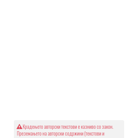
Крадењето авторски текстови е казниво со закон.
Преземањето на авторски содржини (текстови и