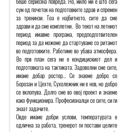
беше сериозна повреда. Но, мило ми е што сега
сум од почеток на подготовките здрав и спремен
за тренинзи. Тоа е најбитното, сите да сме
здрави и да сме комплетни. Во текот на летниот
период имавме програма, предподготвителен
период за да можеме да стартуваме со ритамот
во подготовките. Работиме во убава атмосфера.
Во прв план сега ни е кондицискиот дел и
подготовката на тактиката. Задоволни сме сите,
имаме добар ростер… Се знаеме добро со
Борозан и Цехте, Сухолежник ни е нов, но добро
се вклопува. Долго сме во овој проект и знаеме
како функционира. Професионалци се сите, си ги
знаат задачите.
Овде имаме добри услови, температурата е
одлична за работа, тренерот ги постави целите