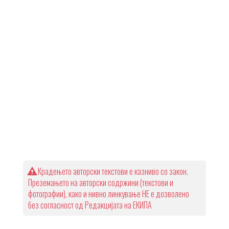
Крадењето авторски текстови е казниво со закон.
Преземањето на авторски содржини (текстови и
фотографии), како и нивно линкување НЕ е дозволено
без согласност од Редакцијата на ЕКИПА