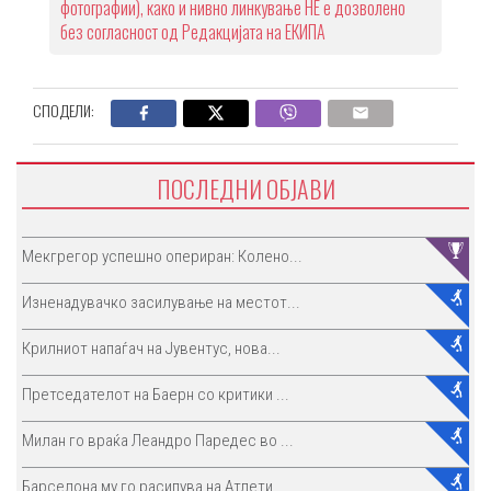
фотографии), како и нивно линкување НЕ е дозволено
без согласност од Редакцијата на ЕКИПА
СПОДЕЛИ:
ПОСЛЕДНИ ОБЈАВИ
Мекгрегор успешно опериран: Колено...
Изненадувачко засилување на местот...
Крилниот напаѓач на Јувентус, нова...
Претседателот на Баерн со критики ...
Милан го враќа Леандро Паредес во ...
Барселона му го расипува на Атлети...