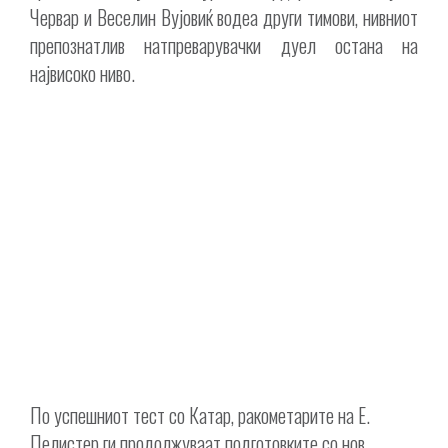
Червар и Веселин Вујовиќ водеа други тимови, нивниот
препознатлив натпреварувачки дуел остана на
највисоко ниво.
По успешниот тест со Катар, ракометарите на Е.
Пелистер ги продолжуваат подготовките со нов