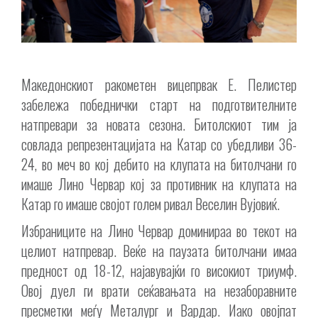
Македонскиот ракометен вицепрвак Е. Пелистер
забележа победнички старт на подготвителните
натпревари за новата сезона. Битолскиот тим ја
совлада репрезентацијата на Катар со убедливи 36-
24, во меч во кој дебито на клупата на битолчани го
имаше Лино Червар кој за противник на клупата на
Катар го имаше својот голем ривал Веселин Вујовиќ.
Избраниците на Лино Червар доминираа во текот на
целиот натпревар. Веќе на паузата битолчани имаа
предност од 18-12, најавувајќи го високиот триумф.
Овој дуел ги врати сеќавањата на незаборавните
пресметки меѓу Металург и Вардар. Иако овојпат