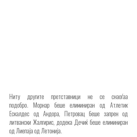
Ниту другите претставници не се снаоѓаа
подобро.
Морнар
беше елиминиран од Атлетик
Ескалдес од Андора,
Петровац
беше запрен од
литвански Жалгирис, додека
Дечиќ
беше елиминиран
од Лиепаја од Летонија.