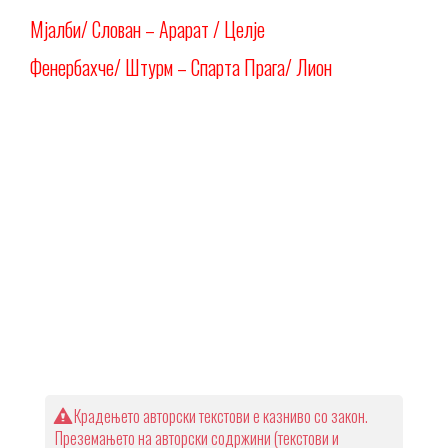
Мјалби/ Слован – Арарат / Целје
Фенербахче/ Штурм – Спарта Прага/ Лион
Крадењето авторски текстови е казниво со закон.
Преземањето на авторски содржини (текстови и