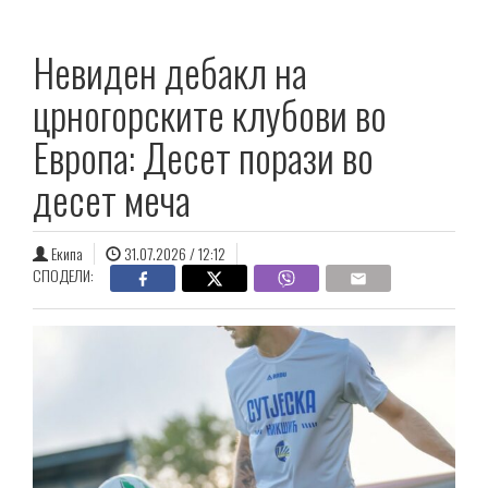
Невиден дебакл на
црногорските клубови во
Европа: Десет порази во
десет меча
Екипа
31.07.2026 / 12:12
СПОДЕЛИ: