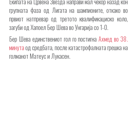
Екипата на Црвена Звезда направи мал чекор назад кон
групната фаза од Лигата на шампионите, откако во
првиот натпревар од третото квалификациско коло,
загуби од Хапоел Бер Шева во Унгарија со 1-0.
Бер Шева единствениот гол го постигна
Ахмед во 38.
минута
од средбата, после катастрофалната грешка на
голманот Матеус и Лукасен.