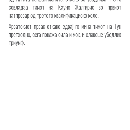
совладаа тимот на Кауно Жалгирис во првиот
натпревар од третото квалификациско коло.
Хрватскиот првак откако едвај го мина тимот на Тун
претходно, сега покажа сила и моќ, и славеше убедлив
триумф.