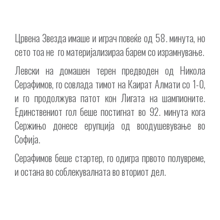
Црвена Звезда имаше и играч повеќе од 58. минута, но
сето тоа не го материјализираа барем со израмнување.
Левски на домашен терен предводен од Никола
Серафимов, го совлада тимот на Каират Алмати со 1-0,
и го продолжува патот кон Лигата на шампионите.
Единствениот гол беше постигнат во 92. минута кога
Сержињо донесе ерупција од воодушевување во
Софија.
Серафимов беше стартер, го одигра првото полувреме,
и остана во соблекувалната во вториот дел.