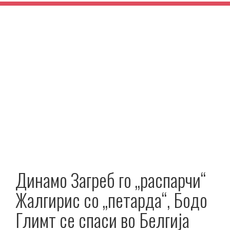
Динамо Загреб го „распарчи“
Жалгирис со „петарда“, Бодо
Глимт се спаси во Белгија