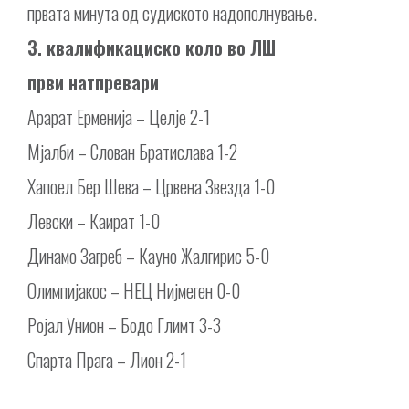
првата минута од судиското надополнување.
3. квалификациско коло во ЛШ
први натпревари
Арарат Ерменија – Целје 2-1
Мјалби – Слован Братислава 1-2
Хапоел Бер Шева – Црвена Звезда 1-0
Левски – Каират 1-0
Динамо Загреб – Кауно Жалгирис 5-0
Олимпијакос – НЕЦ Нијмеген 0-0
Ројал Унион – Бодо Глимт 3-3
Спарта Прага – Лион 2-1