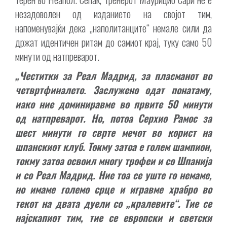
незадоволен од изданието на својот тим,
напоменувајќи дека „наполитанците“ немале сили да
држат идентичен ритам до самиот крај, туку само 50
минути од натпреварот.
„Честитки за Реал Мадрид, за пласманот во
четвртфиналето. Заслужено одат понатаму,
иако ние доминиравме во првите 50 минути
од натпреварот. Но, потоа Серхио Рамос за
шест минути го сврте мечот во корист на
шпанскиот клуб. Токму затоа е голем шампион,
токму затоа освоил многу трофеи и со Шпанија
и со Реал Мадрид. Ние тоа се уште го немаме,
но имаме големо срце и игравме храбро во
текот на двата дуели со „кралевите“. Тие се
најскапиот тим, тие се европски и светски