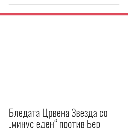
Бледата Црвена Звезда со
„минус еден“ против Бер