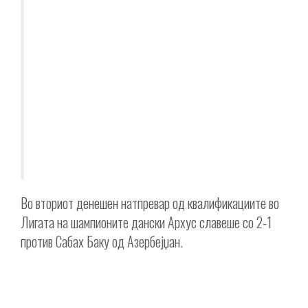
Во вториот денешен натпревар од квалификациите во
Лигата на шампионите дански Архус славеше со 2-1
против Сабах Баку од Азербејџан.