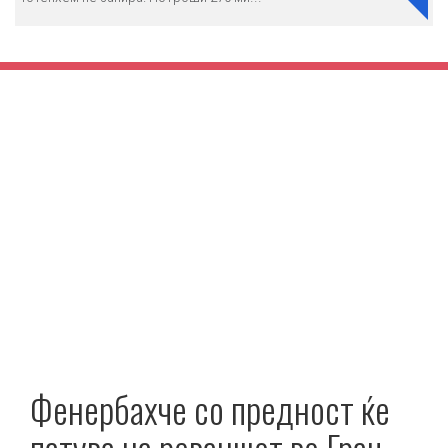
Фенербахче со предност ќе
патува на реваншот во Грац