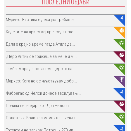
ПОСЛЕДНИ ОБЈАВИ
Мурињо: Вистина е дека јас требаше...
Кадетите на прием кај претседатело...
Дали е крајно време газда Атила да...
„Перо Антиќ се грижеше за мене и м...
Тамба: Мора да останеме цврсто на ...
Маркез: Кога не се чувствувам добр...
Фабрегас од Челси донесе засилувањ...
Почина легендарниот Дон Нелсон
Положани: Браво за момците, Шкенди...
Тотенхем не запира: Потроши 270 ми...