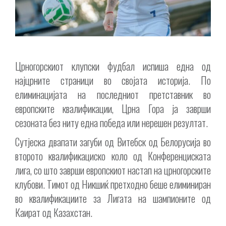
Црногорскиот клупски фудбал испиша една од
најцрните страници во својата историја. По
елиминацијата на последниот претставник во
европските квалификации, Црна Гора ја заврши
сезоната без ниту една победа или нерешен резултат.
Сутјеска
двапати загуби од Витебск од Белорусија во
второто квалификациско коло од Конференциската
лига, со што заврши европскиот настап на црногорските
клубови. Тимот од Никшиќ претходно беше елиминиран
во квалификациите за Лигата на шампионите од
Каират од Казахстан.