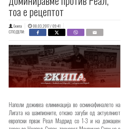
доминиравме против Реал,
тоа е рецептот
Екипа
08.03.2017 / 09:41
СПОДЕЛИ:
Наполи доживеа елиминација во осминафиналето на
Лигата на шампионите, откако загуби од актуелниот
европски првак Реал Мадрид со 1-3 и на домашен
терен во Неапол. Сепак, тренерот Маурицио Сари не е