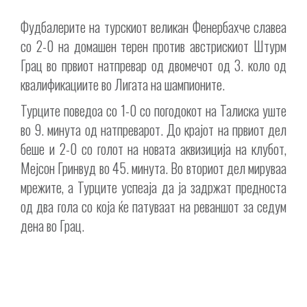
Фудбалерите на турскиот великан Фенербахче славеа
со 2-0 на домашен терен против австрискиот Штурм
Грац во првиот натпревар од двомечот од 3. коло од
квалификациите во Лигата на шампионите.
Турците поведоа со 1-0 со погодокот на Талиска уште
во 9. минута од натпреварот. До крајот на првиот дел
беше и 2-0 со голот на новата аквизиција на клубот,
Мејсон Гринвуд во 45. минута. Во вториот дел мируваа
мрежите, а Турците успеаја да ја задржат предноста
од два гола со која ќе патуваат на реваншот за седум
дена во Грац.