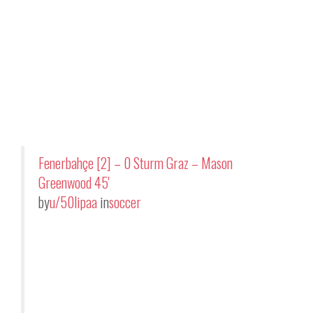
Fenerbahçe [2] – 0 Sturm Graz – Mason
Greenwood 45'
by
u/50lipaa
in
soccer