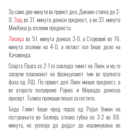
За само две минути во првиот дел, Динамо стигна до 2-
0.
Зајц
во 31. минута донесе предност, а во 33. минута
МекКена ја зголеми предноста.
Лисица
во 51. минута донесе 3-0, а Стојковиќ во 76.
минута зголеми на 4-0, а петиот гол беше дело на
Качавенда.
Спарта Прага со 2-1 го совлада тимот на Лион, и му го
загорчи пласманот на францускиот тим во групната
фаза од ЛШ. По првиот дел Лион имаше предност, а
во второто полувреме Рајнес и Меркадо донесоа
пресврт. Толисо промаши пенал за гостите.
Бодо Глимт беше пред пораз од Ројал Унион на
гостувањето во Белгија, откако губеа со 3-2 во 88.
минута, но успеаја да дојдат до израмнување во