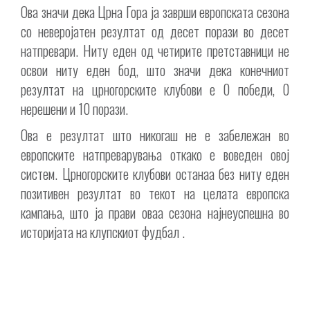
Ова значи дека Црна Гора ја заврши европската сезона
со неверојатен резултат од десет порази во десет
натпревари. Ниту еден од четирите претставници не
освои ниту еден бод, што значи дека конечниот
резултат на црногорските клубови е 0 победи, 0
нерешени и 10 порази.
Ова е резултат што никогаш не е забележан во
европските натпреварувања откако е воведен овој
систем. Црногорските клубови останаа без ниту еден
позитивен резултат во текот на целата европска
кампања, што ја прави оваа сезона најнеуспешна во
историјата на клупскиот фудбал .