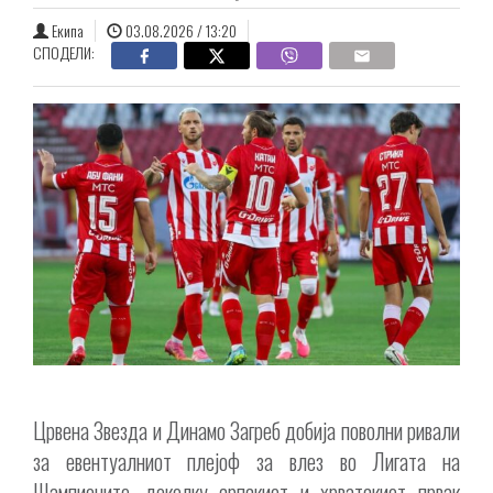
Екипа
03.08.2026 / 13:20
СПОДЕЛИ:
Црвена Звезда и Динамо Загреб добија поволни ривали
за евентуалниот плејоф за влез во Лигата на
Шампионите, доколку српскиот и хрватскиот првак