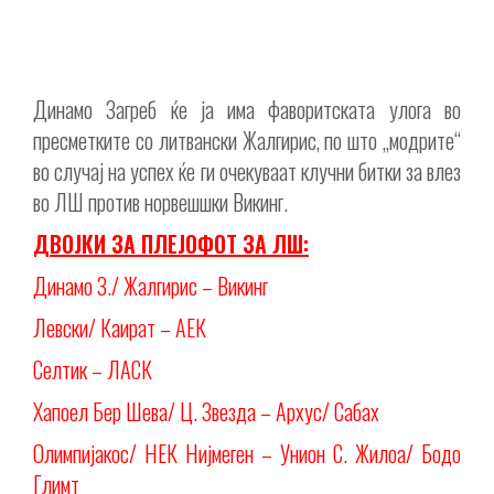
Динамо Загреб ќе ја има фаворитската улога во
пресметките со литвански Жалгирис, по што „модрите“
во случај на успех ќе ги очекуваат клучни битки за влез
во ЛШ против норвешшки Викинг.
ДВОЈКИ ЗА ПЛЕЈОФОТ ЗА ЛШ:
Динамо З./ Жалгирис – Викинг
Левски/ Каират – АЕК
Селтик – ЛАСК
Хапоел Бер Шева/ Ц. Звезда – Архус/ Сабах
Олимпијакос/ НЕК Нијмеген – Унион С. Жилоа/ Бодо
Глимт