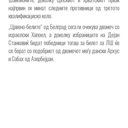
најпрвин ги минат следните противници од третото
квалификациско коло.
„Црвено-белите“ од Белград сега ги очекува двомеч со
израелски Хапоел, а доколку избраниците на Дејан
Станковиќ бидат победници тогаш за билет за ЛШ ќе
се борат со подобриот од двомечот меѓу дански Архус
и Сабах од Азербејџан.