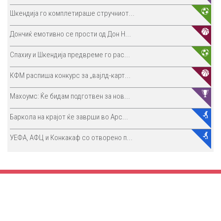
Шкендија го комплетираше стручниот...
Дончиќ емотивно се прости од Дон Н...
Спахиу и Шкендија предвреме го рас...
КФМ распиша конкурс за „вајлд-карт...
Махоумс: Ќе бидам подготвен за нов...
Баркола на крајот ќе заврши во Арс...
УЕФА, АФЦ и Конкакаф со отворено п...