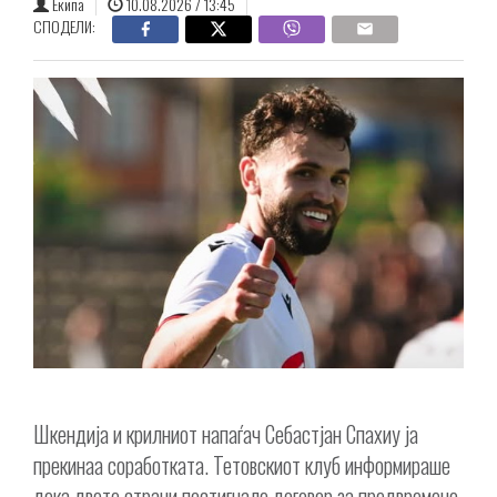
Екипа
10.08.2026 / 13:45
СПОДЕЛИ:
Шкендија и крилниот напаѓач Себастјан Спахиу ја
прекинаа соработката. Тетовскиот клуб информираше
дека двете страни постигнале договор за предвремено