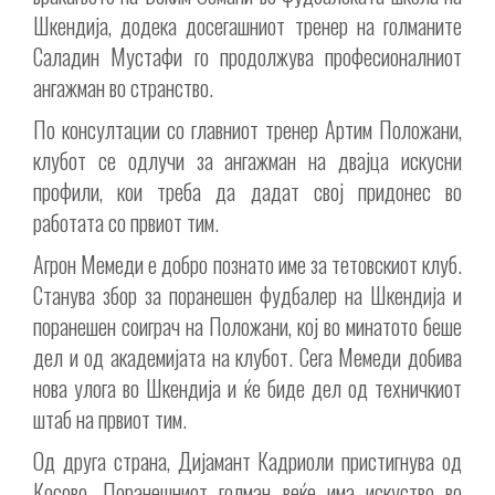
Шкендија, додека досегашниот тренер на голманите
Саладин Мустафи го продолжува професионалниот
ангажман во странство.
По консултации со главниот тренер Артим Положани,
клубот се одлучи за ангажман на двајца искусни
профили, кои треба да дадат свој придонес во
работата со првиот тим.
Агрон Мемеди е добро познато име за тетовскиот клуб.
Станува збор за поранешен фудбалер на Шкендија и
поранешен соиграч на Положани, кој во минатото беше
дел и од академијата на клубот. Сега Мемеди добива
нова улога во Шкендија и ќе биде дел од техничкиот
штаб на првиот тим.
Од друга страна, Дијамант Кадриоли пристигнува од
Косово. Поранешниот голман веќе има искуство во