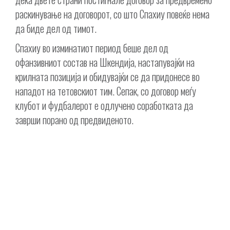
раскинување на договорот, со што Спахиу повеќе нема
да биде дел од тимот.
Спахиу во изминатиот период беше дел од
офанзивниот состав на Шкендија, настапувајќи на
крилната позиција и обидувајќи се да придонесе во
нападот на тетовскиот тим. Сепак, со договор меѓу
клубот и фудбалерот е одлучено соработката да
заврши порано од предвиденото.