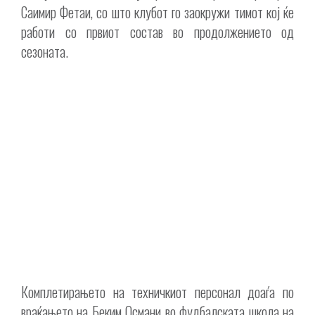
Саимир Фетаи, со што клубот го заокружи тимот кој ќе
работи со првиот состав во продолжението од
сезоната.
Комплетирањето на техничкиот персонал доаѓа по
враќањето на Беким Османи во фудбалската школа на