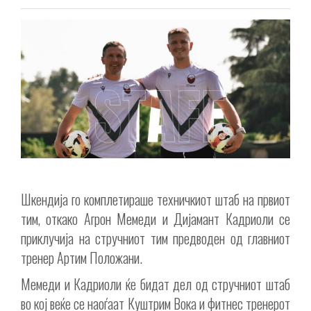
Шкендија го комплетираше техничкиот штаб на првиот
тим, откако Агрон Мемеди и Дијамант Кадриоли се
приклучија на стручниот тим предводен од главниот
тренер Артим Положани.
Мемеди и Кадриоли ќе бидат дел од стручниот штаб
во кој веќе се наоѓаат Куштрим Вока и фитнес тренерот