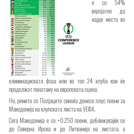
е со 54%
веројатно да
најде место во
елиминациската фаза или во топ 24 клуба кои ќе
продолжат понатаму на европската сцена.
Но, ремито со Полјаците синоќа донесе плус поени за
Македонија на клупската листа на УЕФА.
Сега Македонија е со +0.250 поени, доближувајќи се
до Северна Ирска и до Литванија на листата, а