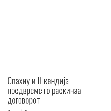
Спахиу и Шкендија
предвреме го раскинаа
договорот