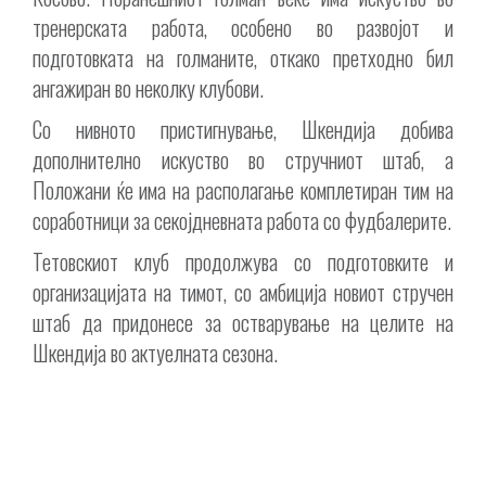
тренерската работа, особено во развојот и
подготовката на голманите, откако претходно бил
ангажиран во неколку клубови.
Со нивното пристигнување, Шкендија добива
дополнително искуство во стручниот штаб, а
Положани ќе има на располагање комплетиран тим на
соработници за секојдневната работа со фудбалерите.
Тетовскиот клуб продолжува со подготовките и
организацијата на тимот, со амбиција новиот стручен
штаб да придонесе за остварување на целите на
Шкендија во актуелната сезона.