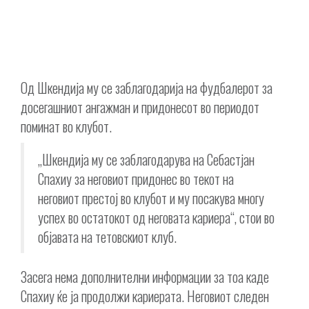
Од Шкендија му се заблагодарија на фудбалерот за
досегашниот ангажман и придонесот во периодот
поминат во клубот.
„Шкендија му се заблагодарува на Себастјан
Спахиу за неговиот придонес во текот на
неговиот престој во клубот и му посакува многу
успех во остатокот од неговата кариера“, стои во
објавата на тетовскиот клуб.
Засега нема дополнителни информации за тоа каде
Спахиу ќе ја продолжи кариерата. Неговиот следен