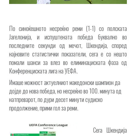
По синоќешното несреќно реми (1-1) со полската
Јагелонија, и испуштената победа буквално во
последните секунди од мечот, Шкендија, според
најновите статистички показатели, сега е со нешто
помали шанси за влез во елиминациската фаза од
Конференциската лига на УЕФА.
Имаше можност актуелниот македонски шампион да
дојде до нова победа, но несреќно во 100. минута од
натпреварот, по дури десет минути судиско
продолжение, прими гол за реми.
Сега Шкендија