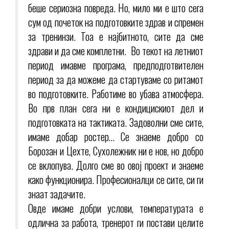
беше сериозна повреда. Но, мило ми е што сега
сум од почеток на подготовките здрав и спремен
за тренинзи. Тоа е најбитното, сите да сме
здрави и да сме комплетни. Во текот на летниот
период имавме програма, предподготвителен
период за да можеме да стартуваме со ритамот
во подготовките. Работиме во убава атмосфера.
Во прв план сега ни е кондицискиот дел и
подготовката на тактиката. Задоволни сме сите,
имаме добар ростер… Се знаеме добро со
Борозан и Цехте, Сухолежник ни е нов, но добро
се вклопува. Долго сме во овој проект и знаеме
како функционира. Професионалци се сите, си ги
знаат задачите.
Овде имаме добри услови, температурата е
одлична за работа, тренерот ги постави целите