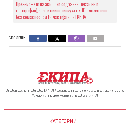
Преземањето на авторски содржини (текстови и
фотографии), како и нивно линкување НЕ е дозволено
без согласност од Редакцијата на ЕКИПА
СПОДЕЛИ:
За добри резултати треба добра ЕКИПА! Ако сакате да ги дознаете сите работи во и околу спортот во
Македонија и во светот – следете ја најдобрата ЕКИПА!
КАТЕГОРИИ