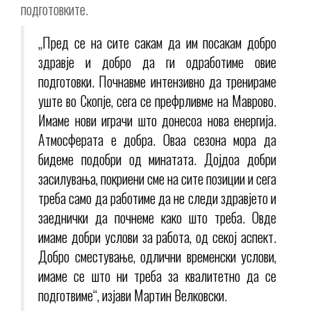
подготовките.
„Пред се на сите сакам да им посакам добро
здравје и добро да ги одработиме овие
подготовки. Почнавме интензивно да тренираме
уште во Скопје, сега се префрливме на Маврово.
Имаме нови играчи што донесоа нова енергија.
Атмосферата е добра. Оваа сезона мора да
бидеме подобри од минатата. Дојдоа добри
засилувања, покриени сме на сите позиции и сега
треба само да работиме да не следи здравјето и
заеднички да почнеме како што треба. Овде
имаме добри услови за работа, од секој аспект.
Добро сместување, одлични временски услови,
имаме се што ни треба за квалитетно да се
подготвиме“, изјави Мартин Велковски.