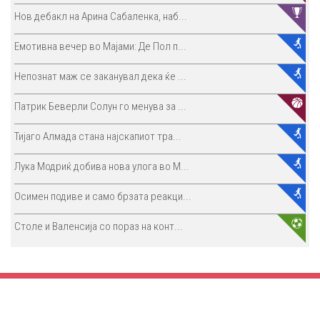
Нов дебакл на Арина Сабаленка, наб...
Емотивна вечер во Мајами: Де Пол п...
Непознат маж се заканувал дека ќе ...
Патрик Беверли Солун го менува за ...
Тијаго Алмада стана најскапиот тра...
Лука Модриќ добива нова улога во М...
Осимен подиве и само брзата реакци...
Столе и Валенсија со пораз на конт...