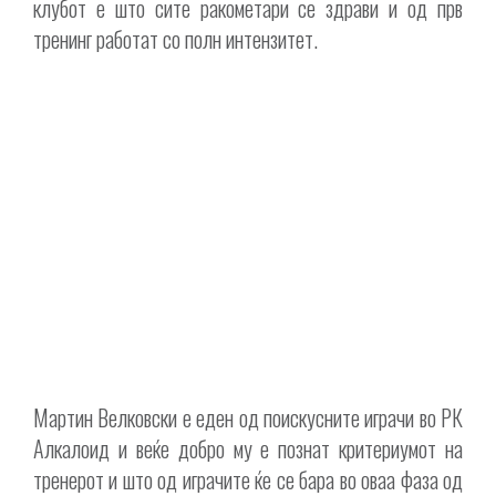
клубот е што сите ракометари се здрави и од прв
тренинг работат со полн интензитет.
Мартин Велковски е еден од поискусните играчи во РК
Алкалоид и веќе добро му е познат критериумот на
тренерот и што од играчите ќе се бара во оваа фаза од