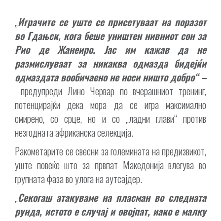
„
И
грачите се уште се присетуваат на поразот
во Гдањск, кога беше уништен нивниот сон за
Рио де Жанеиро. Јас им кажав да не
размислуваат за никаква одмазда бидејќи
одмаздата вообичаено не носи ништо добро“ –
предупреди Лино Червар по вчерашниот тренинг,
потенцирајќи дека мора да се игра максимално
смирено, со срце, но и со „ладни глави“ против
незгодната африканска селекција.
Ракометарите се свесни за големината на предизвикот,
уште повеќе што за првпат Македонија влегува во
групната фаза во улога на аутсајдер.
„
Секогаш атакуваме на пласман во следната
рунда, истото е случај и овојпат, иако е малку