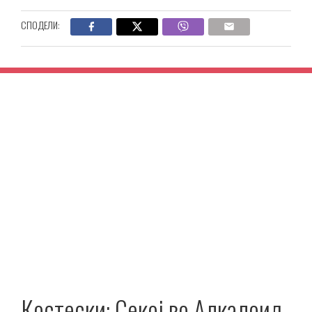
СПОДЕЛИ:
Костески: Секој во Алкалоид