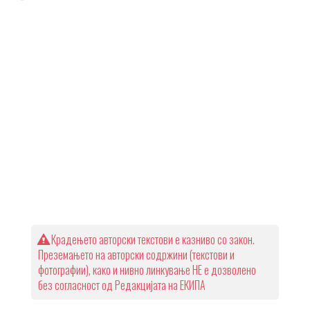
Крадењето авторски текстови е казниво со закон.
Преземањето на авторски содржини (текстови и
фотографии), како и нивно линкување НЕ е дозволено
без согласност од Редакцијата на ЕКИПА