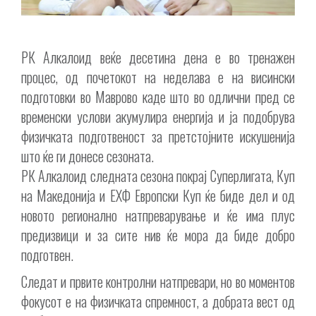
РК Алкалоид веќе десетина дена е во тренажен
процес, од почетокот на неделава е на висински
подготовки во Маврово каде што во одлични пред сe
временски услови акумулира енергија и ја подобрува
физичката подготвеност за претстојните искушенија
што ќе ги донесе сезоната.
РК Алкалоид следната сезона покрај Суперлигата, Куп
на Македонија и ЕХФ Европски Куп ќе биде дел и од
новото регионално натпреварување и ќе има плус
предизвици и за сите нив ќе мора да биде добро
подготвен.
Следат и првите контролни натпревари, но во моментов
фокусот е на физичката спремност, а добрата вест од