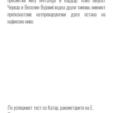
Червар и Веселин Вујовиќ водеа други тимови, нивниот
препознатлив натпреварувачки дуел остана на
највисоко ниво.
По успешниот тест со Катар, ракометарите на Е.