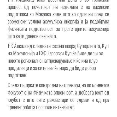
процес, од почетокот на неделава е на висински
подготовки во Маврово каде што во одлични пред сe
временски услови акумулира енергија и ја подобрува
физичката подготвеност за претстојните искушенија
што ќе ги донесе сезоната.
РК Алкалоид следната сезона покрај Суперлигата, Куп
на Македонија и ЕХФ Европски Куп ќе биде дел и од
новото регионално натпреварување и ќе има плус
предизвици и за сите нив ќе мора да биде добро
подготвен.
Следат и првите контролни натпревари, но во моментов
фокусот е на физичката спремност, а добрата вест од
клубот е што сите ракометари се здрави и од прв
тренинг работат со полн интензитет.