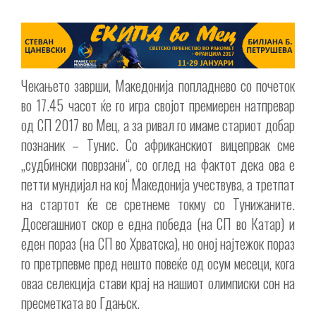
Чекањето заврши, Македонија попладнево со почеток
во 17.45 часот ќе го игра својот премиерен натпревар
од СП 2017 во Мец, а за ривал го имаме стариот добар
познаник – Тунис. Со африканскиот вицепрвак сме
„судбински поврзани“, со оглед на фактот дека ова е
петти мундијал на кој Македонија учествува, а третпат
на стартот ќе се сретнеме токму со Тунижаните.
Досегашниот скор е една победа (на СП во Катар) и
еден пораз (на СП во Хрватска), но оној најтежок пораз
го претрпевме пред нешто повеќе од осум месеци, кога
оваа селекција стави крај на нашиот олимписки сон на
пресметката во Гдањск.