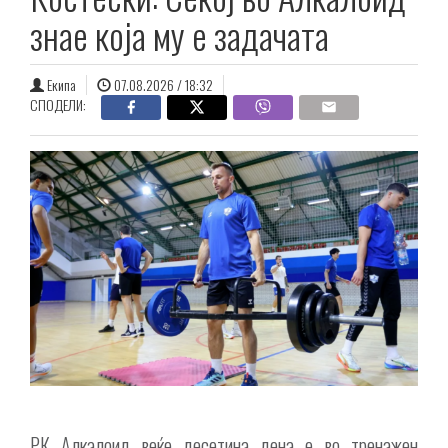
знае која му е задачата
Екипа
07.08.2026 / 18:32
СПОДЕЛИ:
РК Алкалоид веќе десетина дена е во тренажен