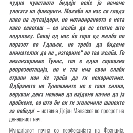
чудно чувството бидеји веќе ја немаме
улогата на фаворити. Можеби на нас се гледа
како на аутсајдери, но мотивираноста е иста
како секогаш – со желба да се стигне што
подалеку. Секој од нас ќе гори од желба по
поразот во Гдањск, но треба да бидеме
внимателни да не „изгориме“ во таа желба. Го
анализиравме Тунис, тоа е една сериозна
репрезентација, но и таа има свои слаби
страни кои ќе треба да ги искористиме.
Одбраната на Тунижаните не е така силна,
верувам дека можеме да најдеме начин да ја
пробиеме, со што би си ги зголемиле шансите
за победа
“ – истакна Дејан Манасков во пресрет на
денешниот меч.
Мундијалот почна со перфекцијата на Франција,