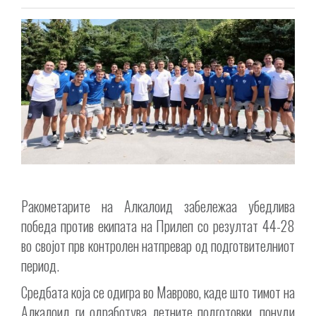
Ракометарите на Алкалоид забележаа убедлива
победа против екипата на Прилеп со резултат 44-28
во својот прв контролен натпревар од подготвителниот
период.
Средбата која се одигра во Маврово, каде што тимот на
Алкалоид ги одработува летните подготовки, понуди