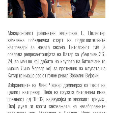
Македонскиот ракометен вицепрвак Е. Пелистер
забележа победнички старт на подготвителните
натпревари за новата сезона. Битолскиот тим ја
совлада репрезентацијата на Катар со убедливи 36-
24, во меч во кој дебито на клупата на битолчани го
имаше Лино Червар кој за противник на клупата на
Катар го имаше својот голем ривал Веселин Вујовиќ.
Избраниците на Лино Червар доминираа во текот на
целиот натпревар. Веќе на паузата битолчани имаа
предност од 18-12, најавувајќи го високиот триумф.
Овој дуел ги врати сеќавањата на незаборавните
пресметки меѓу Металург и Вардар. Иако овојпат