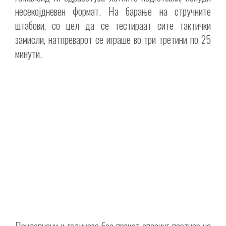
несекојдневен формат. На барање на стручните
штабови, со цел да се тестираат сите тактички
замисли, натпреварот се играше во три третини по 25
минути.
Прилепчани и годинава беа првиот спаринг партнер на