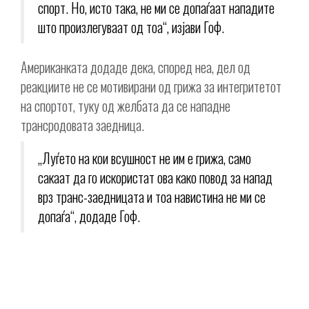
спорт. Но, исто така, не ми се допаѓаат нападите
што произлегуваат од тоа“, изјави Гоф.
Американката додаде дека, според неа, дел од
реакциите не се мотивирани од грижа за интегритетот
на спортот, туку од желбата да се нападне
трансродовата заедница.
„Луѓето на кои всушност не им е грижа, само
сакаат да го искористат ова како повод за напад
врз транс-заедницата и тоа навистина не ми се
допаѓа“, додаде Гоф.