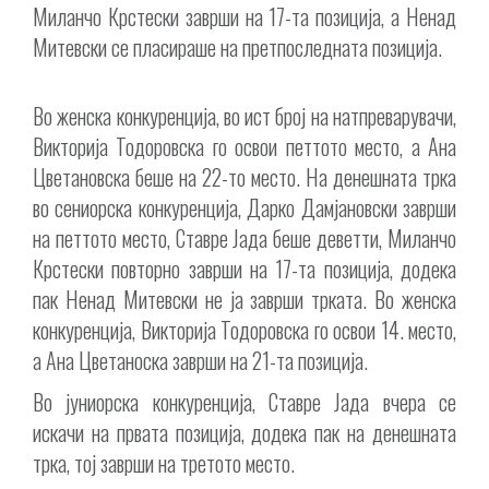
Миланчо Крстески заврши на 17-та позиција, а Ненад
Митевски се пласираше на претпоследната позиција.
Во женска конкуренција, во ист број на натпреварувачи,
Викторија Тодоровска го освои петтото место, а Ана
Цветановска беше на 22-то место. На денешната трка
во сениорска конкуренција, Дарко Дамјановски заврши
на петтото место, Ставре Јада беше деветти, Миланчо
Крстески повторно заврши на 17-та позиција, додека
пак Ненад Митевски не ја заврши трката. Во женска
конкуренција, Викторија Тодоровска го освои 14. место,
а Ана Цветаноска заврши на 21-та позиција.
Во јуниорска конкуренција, Ставре Јада вчера се
искачи на првата позиција, додека пак на денешната
трка, тој заврши на третото место.