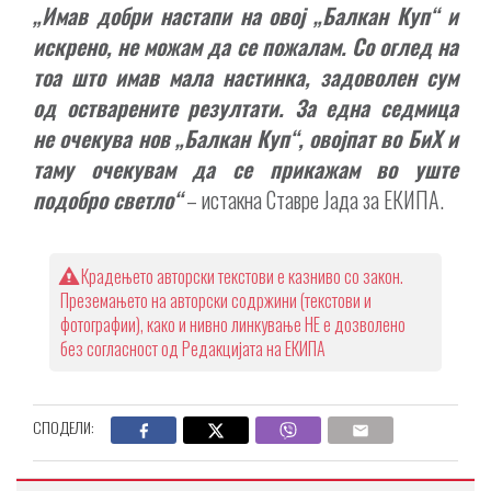
„Имав добри настапи на овој „Балкан Куп“ и
искрено, не можам да се пожалам. Со оглед на
тоа што имав мала настинка, задоволен сум
од остварените резултати. За една седмица
не очекува нов „Балкан Куп“, овојпат во БиХ и
таму очекувам да се прикажам во уште
подобро светло“
– истакна Ставре Јада за ЕКИПА.
Крадењето авторски текстови е казниво со закон.
Преземањето на авторски содржини (текстови и
фотографии), како и нивно линкување НЕ е дозволено
без согласност од Редакцијата на ЕКИПА
СПОДЕЛИ: