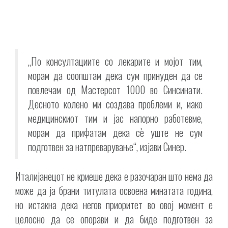
„По консултациите со лекарите и мојот тим,
морам да соопштам дека сум принуден да се
повлечам од Мастерсот 1000 во Синсинати.
Десното колено ми создава проблеми и, иако
медицинскиот тим и јас напорно работевме,
морам да прифатам дека сè уште не сум
подготвен за натпреварување“, изјави Синер.
Италијанецот не криеше дека е разочаран што нема да
може да ја брани титулата освоена минатата година,
но истакна дека негов приоритет во овој момент е
целосно да се опорави и да биде подготвен за