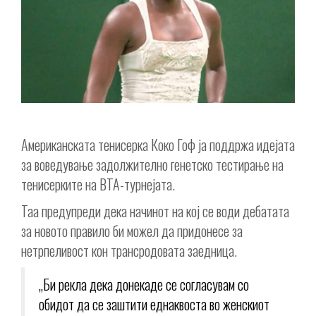
Американската тенисерка Коко Гоф ја поддржа идејата
за воведување задолжително генетско тестирање на
тенисерките на ВТА-турнејата.
Таа предупреди дека начинот на кој се води дебатата
за новото правило би можел да придонесе за
нетрпеливост кон трансродовата заедница.
„Би рекла дека донекаде се согласувам со
обидот да се заштити еднаквоста во женскиот