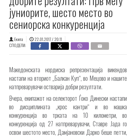
добрите резултати: Прв меѓу
јуниорите, шесто место во
сениорска конкуренција
Екипа
22.01.2017 / 20:11
СПОДЕЛИ:
Македонската нордиска репрезентација викендов
настапи на вториот „Балкан Куп“, во Мецово и нашите
натпреварувачи остварија добри резултати.
Вчера, екипажот на селекторот Ѓоко Динески настапи
во дисциплината „крос кантри“ и во машка
конкуренција во трката на 10 километри, во
конкуренција од 27 натпреварувачи, Ставре Јада го
освои шестото место, Дамјановски Дарко беше петти,