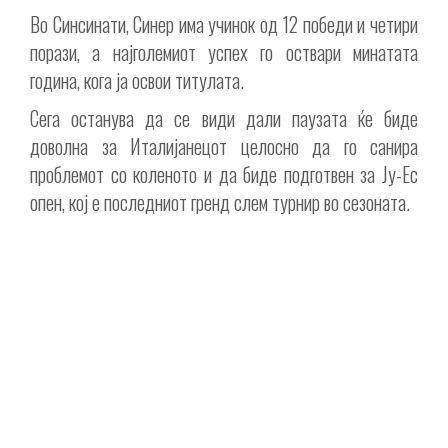
Во Синсинати, Синер има учинок од 12 победи и четири
порази, а најголемиот успех го оствари минатата
година, кога ја освои титулата.
Сега останува да се види дали паузата ќе биде
доволна за Италијанецот целосно да го санира
проблемот со коленото и да биде подготвен за Ју-Ес
опен, кој е последниот гренд слем турнир во сезоната.