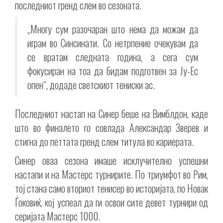
последниот гренд слем во сезоната.
„Многу сум разочаран што нема да можам да
играм во Синсинати. Со нетрпение очекувам да
се вратам следната година, а сега сум
фокусиран на тоа да бидам подготвен за Ју-Ес
опен“, додаде светскиот тениски ас.
Последниот настап на Синер беше на Вимблдон, каде
што во финалето го совлада Александар Зверев и
стигна до петтата гренд слем титула во кариерата.
Синер оваа сезона имаше исклучително успешни
настапи и на Мастерс турнирите. По триумфот во Рим,
тој стана само вториот тенисер во историјата, по Новак
Ѓоковиќ, кој успеал да ги освои сите девет турнири од
серијата Мастерс 1000.