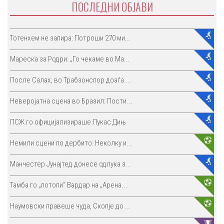
ПОСЛЕДНИ ОБЈАВИ
Тотенхем не запира: Потроши 270 ми...
Мареска за Родри: „Го чекаме во Ма...
После Салах, во Трабзонспор доаѓа ...
Неверојатна сцена во Бразил: Пости...
ПСЖ го официјализираше Лукас Дињ
Немили сцени по дербито: Неколку и...
Манчестер Јунајтед донесе одлука з...
Тамба го „потопи“ Вардар на „Арена...
Наумовски правеше чуда, Скопје до ...